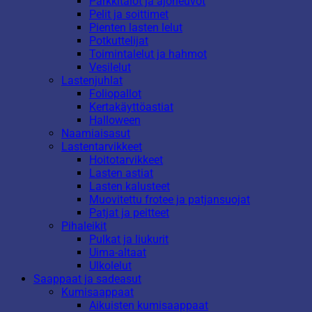
Parkkitalot ja ajoneuvot
Pelit ja soittimet
Pienten lasten lelut
Potkuttelijat
Toimintalelut ja hahmot
Vesilelut
Lastenjuhlat
Foliopallot
Kertakäyttöastiat
Halloween
Naamiaisasut
Lastentarvikkeet
Hoitotarvikkeet
Lasten astiat
Lasten kalusteet
Muovitettu frotee ja patjansuojat
Patjat ja peitteet
Pihaleikit
Pulkat ja liukurit
Uima-altaat
Ulkolelut
Saappaat ja sadeasut
Kumisaappaat
Aikuisten kumisaappaat