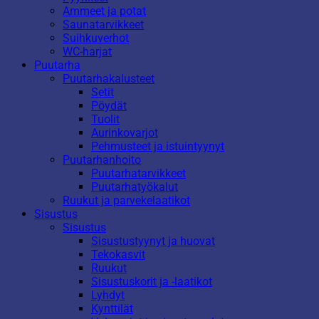
Ammeet ja potat
Saunatarvikkeet
Suihkuverhot
WC-harjat
Puutarha
Puutarhakalusteet
Setit
Pöydät
Tuolit
Aurinkovarjot
Pehmusteet ja istuintyynyt
Puutarhanhoito
Puutarhatarvikkeet
Puutarhatyökalut
Ruukut ja parvekelaatikot
Sisustus
Sisustus
Sisustustyynyt ja huovat
Tekokasvit
Ruukut
Sisustuskorit ja -laatikot
Lyhdyt
Kynttilät