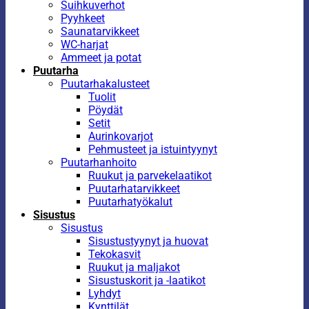
Suihkuverhot
Pyyhkeet
Saunatarvikkeet
WC-harjat
Ammeet ja potat
Puutarha
Puutarhakalusteet
Tuolit
Pöydät
Setit
Aurinkovarjot
Pehmusteet ja istuintyynyt
Puutarhanhoito
Ruukut ja parvekelaatikot
Puutarhatarvikkeet
Puutarhatyökalut
Sisustus
Sisustus
Sisustustyynyt ja huovat
Tekokasvit
Ruukut ja maljakot
Sisustuskorit ja -laatikot
Lyhdyt
Kynttilät