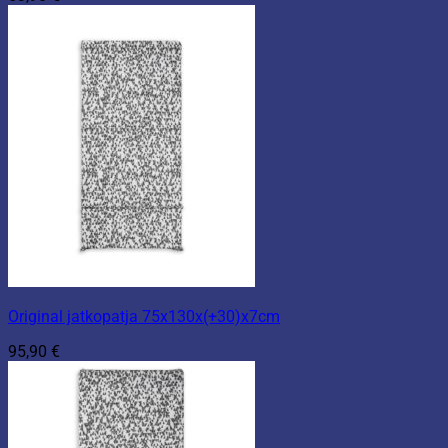
Original jatkopatja 75x130x(+30)x7cm
95,90
€