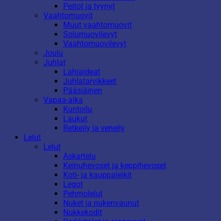
Peitot ja tyynyt
Vaahtomuovit
Muut vaahtomuovit
Solumuovilevyt
Vaahtomuovilevyt
Joulu
Juhlat
Lahjaideat
Juhlatarvikkeet
Pääsiäinen
Vapaa-aika
Kuntoilu
Laukut
Retkeily ja veneily
Lelut
Lelut
Askartelu
Keinuhevoset ja keppihevoset
Koti- ja kauppaleikit
Legot
Pehmolelut
Nuket ja nukenvaunut
Nukkekodit