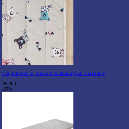
Original Print -sijauspatja lastenpatjaan 75x160cm
38,90
€
-37%