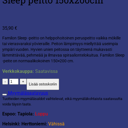
35,90
€
Familon Sleep -peitto on helppohoitoinen peruspeitto vaikka mökille
tai vierasvaraksi yövieraille. Peiton lämpimyys miellyttää useimpia
ympäri vuoden. Hyvien unien peitossa on täytteenä mukavasti
lämmittävää, pehmeää ja ilmavaa spiraaliontelokuitua. Familon Sleep
-peite on normaalikokoinen 150×200 cm.
Verkkokauppa:
Saatavissa
Sleep
Lisää ostoskoriin
peitto
150x200cm
Myymäläsaatavuus
määrä
Tuotteiden myymäläsaldot vaihtelevat, eikä myymäläkohtaista saatavuutta
voida täysin taata.
Espoo: Tapiola:
Loppu
Helsinki: Herttoniemi:
Vähissä