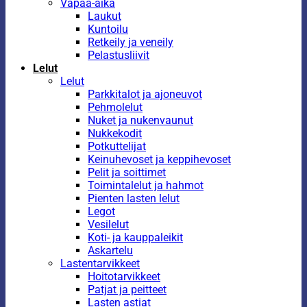
Vapaa-aika
Laukut
Kuntoilu
Retkeily ja veneily
Pelastusliivit
Lelut
Lelut
Parkkitalot ja ajoneuvot
Pehmolelut
Nuket ja nukenvaunut
Nukkekodit
Potkuttelijat
Keinuhevoset ja keppihevoset
Pelit ja soittimet
Toimintalelut ja hahmot
Pienten lasten lelut
Legot
Vesilelut
Koti- ja kauppaleikit
Askartelu
Lastentarvikkeet
Hoitotarvikkeet
Patjat ja peitteet
Lasten astiat