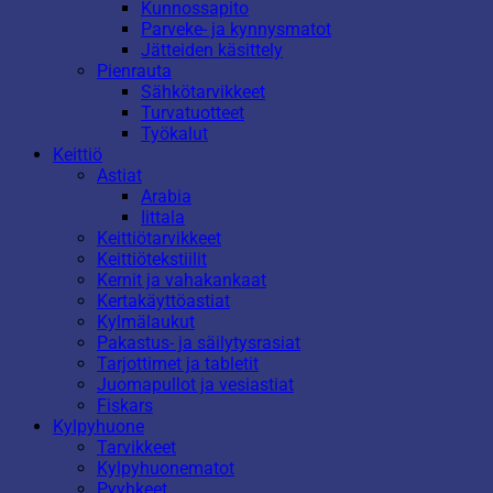
Kunnossapito
Parveke- ja kynnysmatot
Jätteiden käsittely
Pienrauta
Sähkötarvikkeet
Turvatuotteet
Työkalut
Keittiö
Astiat
Arabia
Iittala
Keittiötarvikkeet
Keittiötekstiilit
Kernit ja vahakankaat
Kertakäyttöastiat
Kylmälaukut
Pakastus- ja säilytysrasiat
Tarjottimet ja tabletit
Juomapullot ja vesiastiat
Fiskars
Kylpyhuone
Tarvikkeet
Kylpyhuonematot
Pyyhkeet