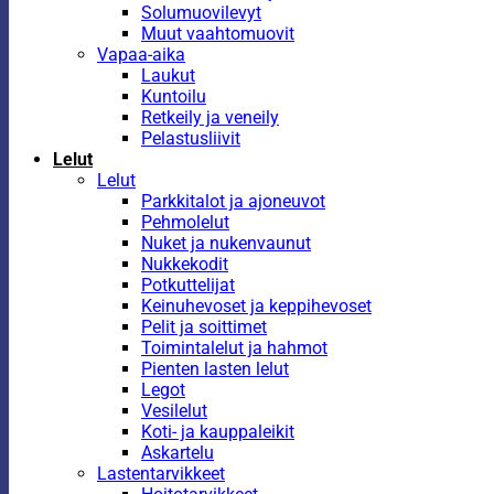
Solumuovilevyt
Muut vaahtomuovit
Vapaa-aika
Laukut
Kuntoilu
Retkeily ja veneily
Pelastusliivit
Lelut
Lelut
Parkkitalot ja ajoneuvot
Pehmolelut
Nuket ja nukenvaunut
Nukkekodit
Potkuttelijat
Keinuhevoset ja keppihevoset
Pelit ja soittimet
Toimintalelut ja hahmot
Pienten lasten lelut
Legot
Vesilelut
Koti- ja kauppaleikit
Askartelu
Lastentarvikkeet