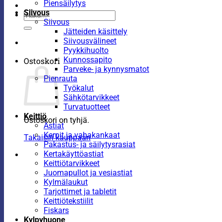
Piensäilytys
Siivous
Etsi:
Siivous
Jätteiden käsittely
Siivousvälineet
Pyykkihuolto
Kunnossapito
Ostoskori
Parveke- ja kynnysmatot
Pienrauta
Työkalut
Sähkötarvikkeet
Turvatuotteet
Keittiö
Ostoskori on tyhjä.
Astiat
Kernit ja vahakankaat
Takaisin kauppaan
Pakastus- ja säilytysrasiat
Kertakäyttöastiat
Keittiötarvikkeet
Juomapullot ja vesiastiat
Kylmälaukut
Tarjottimet ja tabletit
Keittiötekstiilit
Fiskars
Kylpyhuone