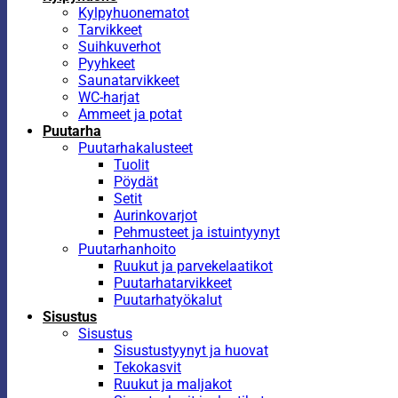
Kylpyhuonematot
Tarvikkeet
Suihkuverhot
Pyyhkeet
Saunatarvikkeet
WC-harjat
Ammeet ja potat
Puutarha
Puutarhakalusteet
Tuolit
Pöydät
Setit
Aurinkovarjot
Pehmusteet ja istuintyynyt
Puutarhanhoito
Ruukut ja parvekelaatikot
Puutarhatarvikkeet
Puutarhatyökalut
Sisustus
Sisustus
Sisustustyynyt ja huovat
Tekokasvit
Ruukut ja maljakot