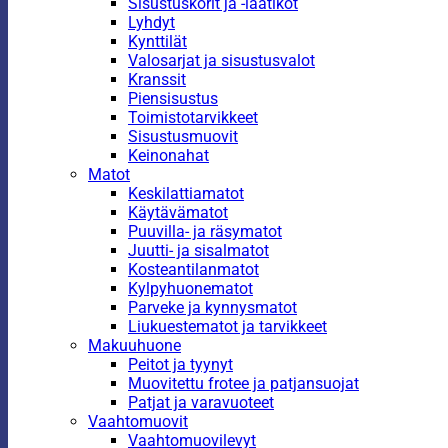
Sisustuskorit ja -laatikot
Lyhdyt
Kynttilät
Valosarjat ja sisustusvalot
Kranssit
Piensisustus
Toimistotarvikkeet
Sisustusmuovit
Keinonahat
Matot
Keskilattiamatot
Käytävämatot
Puuvilla- ja räsymatot
Juutti- ja sisalmatot
Kosteantilanmatot
Kylpyhuonematot
Parveke ja kynnysmatot
Liukuestematot ja tarvikkeet
Makuuhuone
Peitot ja tyynyt
Muovitettu frotee ja patjansuojat
Patjat ja varavuoteet
Vaahtomuovit
Vaahtomuovilevyt