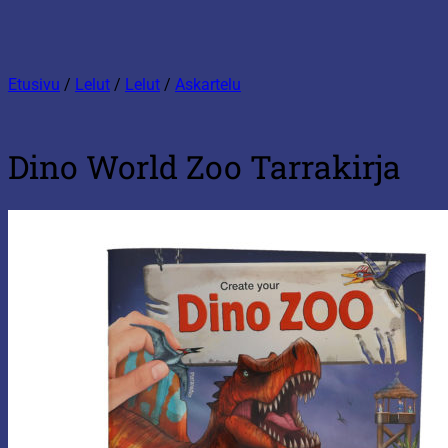
Etusivu
/
Lelut
/
Lelut
/
Askartelu
Dino World Zoo Tarrakirja