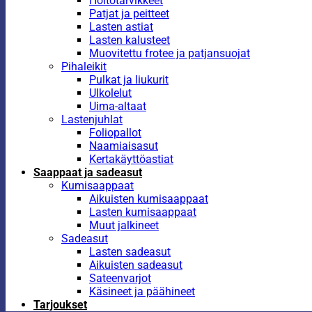
Hoitotarvikkeet
Patjat ja peitteet
Lasten astiat
Lasten kalusteet
Muovitettu frotee ja patjansuojat
Pihaleikit
Pulkat ja liukurit
Ulkolelut
Uima-altaat
Lastenjuhlat
Foliopallot
Naamiaisasut
Kertakäyttöastiat
Saappaat ja sadeasut
Kumisaappaat
Aikuisten kumisaappaat
Lasten kumisaappaat
Muut jalkineet
Sadeasut
Lasten sadeasut
Aikuisten sadeasut
Sateenvarjot
Käsineet ja päähineet
Tarjoukset