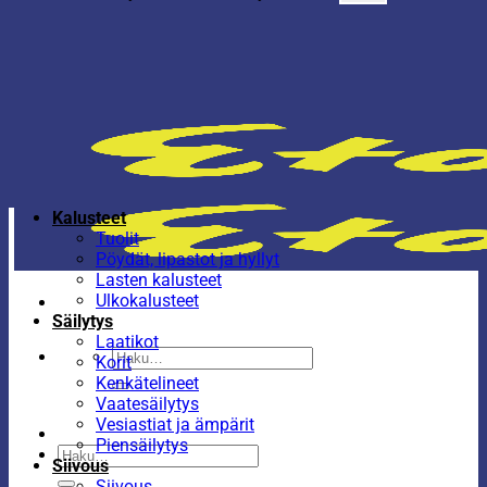
Kalusteet
Tuolit
Pöydät, lipastot ja hyllyt
Lasten kalusteet
Ulkokalusteet
Säilytys
Laatikot
Etsi:
Korit
Kenkätelineet
Vaatesäilytys
Vesiastiat ja ämpärit
Piensäilytys
Etsi:
Siivous
Siivous