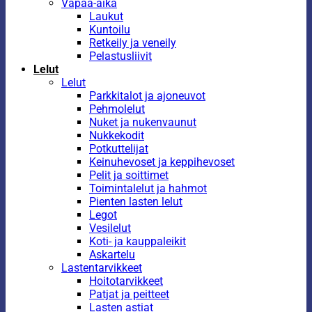
Vapaa-aika
Laukut
Kuntoilu
Retkeily ja veneily
Pelastusliivit
Lelut
Lelut
Parkkitalot ja ajoneuvot
Pehmolelut
Nuket ja nukenvaunut
Nukkekodit
Potkuttelijat
Keinuhevoset ja keppihevoset
Pelit ja soittimet
Toimintalelut ja hahmot
Pienten lasten lelut
Legot
Vesilelut
Koti- ja kauppaleikit
Askartelu
Lastentarvikkeet
Hoitotarvikkeet
Patjat ja peitteet
Lasten astiat