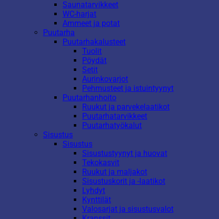
Saunatarvikkeet
WC-harjat
Ammeet ja potat
Puutarha
Puutarhakalusteet
Tuolit
Pöydät
Setit
Aurinkovarjot
Pehmusteet ja istuintyynyt
Puutarhanhoito
Ruukut ja parvekelaatikot
Puutarhatarvikkeet
Puutarhatyökalut
Sisustus
Sisustus
Sisustustyynyt ja huovat
Tekokasvit
Ruukut ja maljakot
Sisustuskorit ja -laatikot
Lyhdyt
Kynttilät
Valosarjat ja sisustusvalot
Kranssit