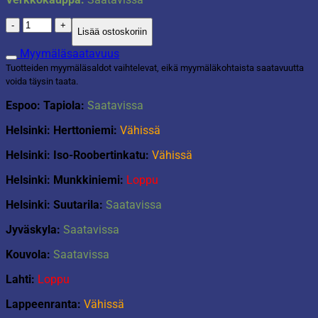
Glow
Lisää ostoskoriin
mega
party
Myymäläsaatavuus
pack
Tuotteiden myymäläsaldot vaihtelevat, eikä myymäläkohtaista saatavuutta
määrä
voida täysin taata.
Espoo: Tapiola:
Saatavissa
Helsinki: Herttoniemi:
Vähissä
Helsinki: Iso-Roobertinkatu:
Vähissä
Helsinki: Munkkiniemi:
Loppu
Helsinki: Suutarila:
Saatavissa
Jyväskyla:
Saatavissa
Kouvola:
Saatavissa
Lahti:
Loppu
Lappeenranta:
Vähissä