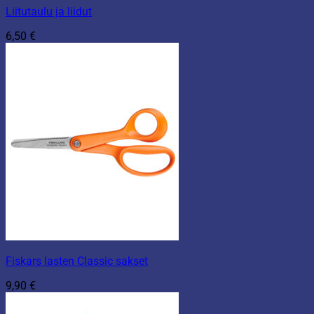
Liitutaulu ja liidut
6,50
€
Fiskars lasten Classic sakset
9,90
€