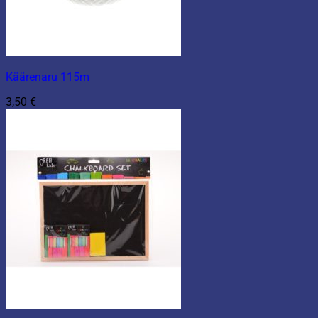
Käärenaru 115m
3,50
€