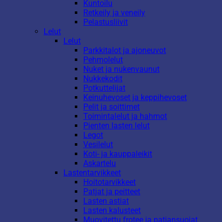
Kuntoilu
Retkeily ja veneily
Pelastusliivit
Lelut
Lelut
Parkkitalot ja ajoneuvot
Pehmolelut
Nuket ja nukenvaunut
Nukkekodit
Potkuttelijat
Keinuhevoset ja keppihevoset
Pelit ja soittimet
Toimintalelut ja hahmot
Pienten lasten lelut
Legot
Vesilelut
Koti- ja kauppaleikit
Askartelu
Lastentarvikkeet
Hoitotarvikkeet
Patjat ja peitteet
Lasten astiat
Lasten kalusteet
Muovitettu frotee ja patjansuojat