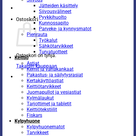
Jätteiden käsittely
Siivousvälineet
Pyykkihuolto
Ostoskori
Kunnossapito
Parveke- ja kynnysmatot
Pienrauta
Työkalut
Sähkötarvikkeet
Turvatuotteet
Ostoskori on tyhjä.
Keittiö
Astiat
Takaisin kauppaan
Kernit ja vahakankaat
Pakastus- ja säilytysrasiat
Kertakäyttöastiat
Keittiötarvikkeet
Juomapullot ja vesiastiat
Kylmälaukut
Tarjottimet ja tabletit
Keittiötekstiilit
Fiskars
Kylpyhuone
Kylpyhuonematot
Tarvikkeet