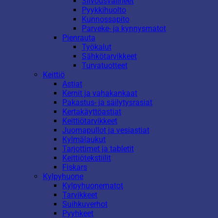
Siivousvälineet
Pyykkihuolto
Kunnossapito
Parveke- ja kynnysmatot
Pienrauta
Työkalut
Sähkötarvikkeet
Turvatuotteet
Keittiö
Astiat
Kernit ja vahakankaat
Pakastus- ja säilytysrasiat
Kertakäyttöastiat
Keittiötarvikkeet
Juomapullot ja vesiastiat
Kylmälaukut
Tarjottimet ja tabletit
Keittiötekstiilit
Fiskars
Kylpyhuone
Kylpyhuonematot
Tarvikkeet
Suihkuverhot
Pyyhkeet