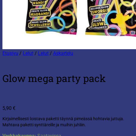
Etusivu
/
Lelut
/
Lelut
/
Askartelu
Glow mega party pack
5,90
€
Kirjaimellisesti loistava paketti täynnä pimeässä hohtavia juttuja.
Mahtava paketti synttäreille ja muihin juhliin.
Verkkokauppa:
Saatavissa