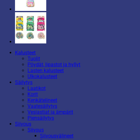
Kalusteet
Tuolit
Pöydät, lipastot ja hyllyt
Lasten kalusteet
Ulkokalusteet
Säilytys
Laatikot
Korit
Kenkätelineet
Vaatesäilytys
Vesiastiat ja ämpärit
Piensäilytys
Siivous
Siivous
Siivousvälineet