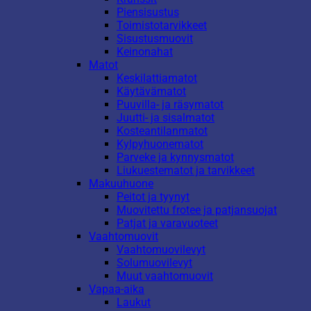
Piensisustus
Toimistotarvikkeet
Sisustusmuovit
Keinonahat
Matot
Keskilattiamatot
Käytävämatot
Puuvilla- ja räsymatot
Juutti- ja sisalmatot
Kosteantilanmatot
Kylpyhuonematot
Parveke ja kynnysmatot
Liukuestematot ja tarvikkeet
Makuuhuone
Peitot ja tyynyt
Muovitettu frotee ja patjansuojat
Patjat ja varavuoteet
Vaahtomuovit
Vaahtomuovilevyt
Solumuovilevyt
Muut vaahtomuovit
Vapaa-aika
Laukut