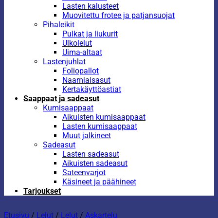
Lasten kalusteet
Muovitettu frotee ja patjansuojat
Pihaleikit
Pulkat ja liukurit
Ulkolelut
Uima-altaat
Lastenjuhlat
Foliopallot
Naamiaisasut
Kertakäyttöastiat
Saappaat ja sadeasut
Kumisaappaat
Aikuisten kumisaappaat
Lasten kumisaappaat
Muut jalkineet
Sadeasut
Lasten sadeasut
Aikuisten sadeasut
Sateenvarjot
Käsineet ja päähineet
Tarjoukset
Etusivu
/
Lelut
/
Lelut
/
Askartelu