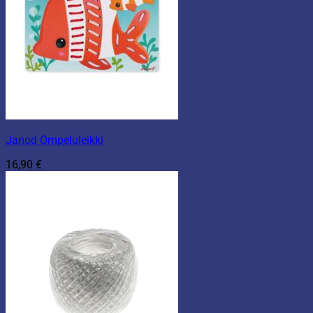
Janod Ompeluleikki
16,90
€