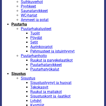
Suihkuverhot
Pyyhkeet
Saunatarvikkeet
WC-harjat
Ammeet ja potat
Puutarha
Puutarhakalusteet
Tuolit
Pöydät
Setit
Aurinkovarjot
Pehmusteet ja istuintyynyt
Puutarhanhoito
Ruukut ja parvekelaatikot
Puutarhatarvikkeet
Puutarhatyökalut
Sisustus
Sisustus
Sisustustyynyt ja huovat
Tekokasvit
Ruukut ja maljakot
Sisustuskorit ja -laatikot
Lyhdyt
Kynttilät