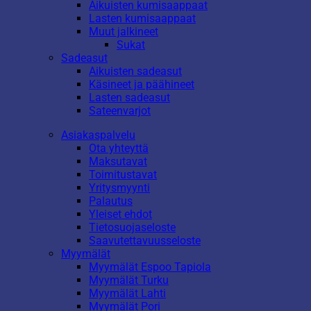
Aikuisten kumisaappaat
Lasten kumisaappaat
Muut jalkineet
Sukat
Sadeasut
Aikuisten sadeasut
Käsineet ja päähineet
Lasten sadeasut
Sateenvarjot
Asiakaspalvelu
Ota yhteyttä
Maksutavat
Toimitustavat
Yritysmyynti
Palautus
Yleiset ehdot
Tietosuojaseloste
Saavutettavuusseloste
Myymälät
Myymälät Espoo Tapiola
Myymälät Turku
Myymälät Lahti
Myymälät Pori