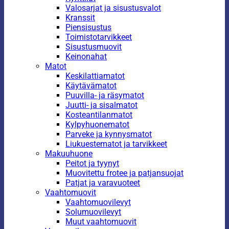
Valosarjat ja sisustusvalot
Kranssit
Piensisustus
Toimistotarvikkeet
Sisustusmuovit
Keinonahat
Matot
Keskilattiamatot
Käytävämatot
Puuvilla- ja räsymatot
Juutti- ja sisalmatot
Kosteantilanmatot
Kylpyhuonematot
Parveke ja kynnysmatot
Liukuestematot ja tarvikkeet
Makuuhuone
Peitot ja tyynyt
Muovitettu frotee ja patjansuojat
Patjat ja varavuoteet
Vaahtomuovit
Vaahtomuovilevyt
Solumuovilevyt
Muut vaahtomuovit