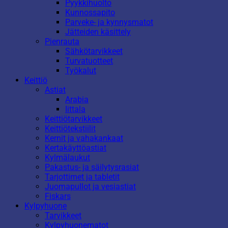
Pyykkihuolto
Kunnossapito
Parveke- ja kynnysmatot
Jätteiden käsittely
Pienrauta
Sähkötarvikkeet
Turvatuotteet
Työkalut
Keittiö
Astiat
Arabia
Iittala
Keittiötarvikkeet
Keittiötekstiilit
Kernit ja vahakankaat
Kertakäyttöastiat
Kylmälaukut
Pakastus- ja säilytysrasiat
Tarjottimet ja tabletit
Juomapullot ja vesiastiat
Fiskars
Kylpyhuone
Tarvikkeet
Kylpyhuonematot