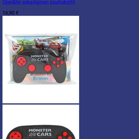
Oppi&ilo eskarilainen puuhakortit
16,90
€