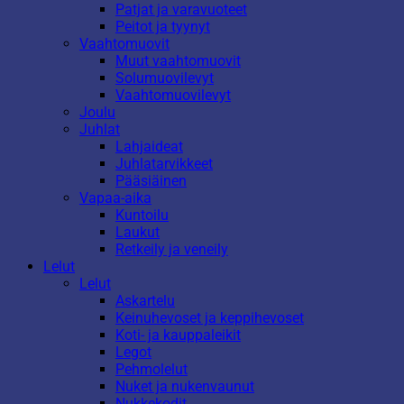
Patjat ja varavuoteet
Peitot ja tyynyt
Vaahtomuovit
Muut vaahtomuovit
Solumuovilevyt
Vaahtomuovilevyt
Joulu
Juhlat
Lahjaideat
Juhlatarvikkeet
Pääsiäinen
Vapaa-aika
Kuntoilu
Laukut
Retkeily ja veneily
Lelut
Lelut
Askartelu
Keinuhevoset ja keppihevoset
Koti- ja kauppaleikit
Legot
Pehmolelut
Nuket ja nukenvaunut
Nukkekodit