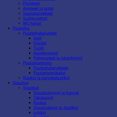
Pyyhkeet
Ammeet ja potat
Saunatarvikkeet
Suihkuverhot
WC-harjat
Puutarha
Puutarhakalusteet
Setit
Pöydät
Tuolit
Aurinkovarjot
Pehmusteet ja istuintyynyt
Puutarhanhoito
Puutarhatarvikkeet
Puutarhatyökalut
Ruukut ja parvekelaatikot
Sisustus
Sisustus
Sisustustyynyt ja huovat
Tekokasvit
Ruukut
Sisustuskorit ja -laatikot
Lyhdyt