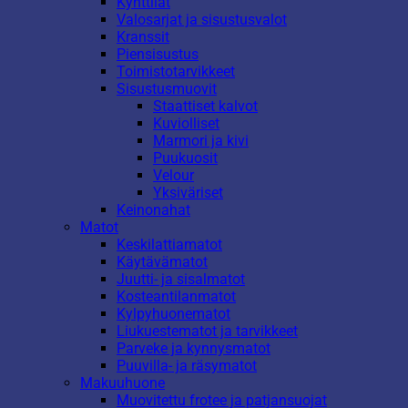
Kynttilät
Valosarjat ja sisustusvalot
Kranssit
Piensisustus
Toimistotarvikkeet
Sisustusmuovit
Staattiset kalvot
Kuviolliset
Marmori ja kivi
Puukuosit
Velour
Yksiväriset
Keinonahat
Matot
Keskilattiamatot
Käytävämatot
Juutti- ja sisalmatot
Kosteantilanmatot
Kylpyhuonematot
Liukuestematot ja tarvikkeet
Parveke ja kynnysmatot
Puuvilla- ja räsymatot
Makuuhuone
Muovitettu frotee ja patjansuojat