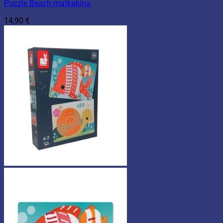
Puzzle Beach matkakirja
14,90
€