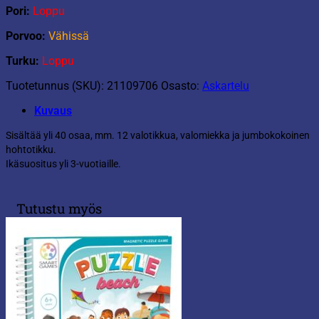
Pori:
Loppu
Porvoo:
Vähissä
Turku:
Loppu
Tuotetunnus (SKU):
21109706
Osasto:
Askartelu
Kuvaus
Sisältää yli 40 osaa, mm. 12 valotikkua, valomiekka ja jumbokokoinen
hohtotikku.
Ikäsuositus yli 3-vuotiaille.
Tutustu myös