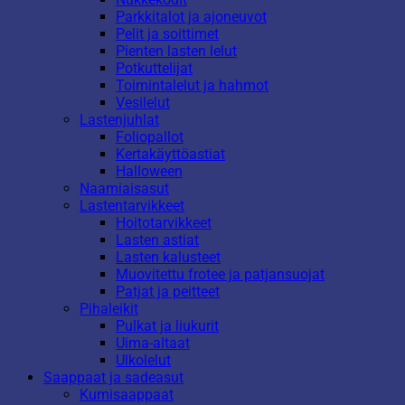
Parkkitalot ja ajoneuvot
Pelit ja soittimet
Pienten lasten lelut
Potkuttelijat
Toimintalelut ja hahmot
Vesilelut
Lastenjuhlat
Foliopallot
Kertakäyttöastiat
Halloween
Naamiaisasut
Lastentarvikkeet
Hoitotarvikkeet
Lasten astiat
Lasten kalusteet
Muovitettu frotee ja patjansuojat
Patjat ja peitteet
Pihaleikit
Pulkat ja liukurit
Uima-altaat
Ulkolelut
Saappaat ja sadeasut
Kumisaappaat