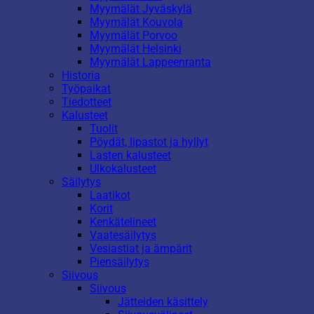
Myymälät Jyväskylä
Myymälät Kouvola
Myymälät Porvoo
Myymälät Helsinki
Myymälät Lappeenranta
Historia
Työpaikat
Tiedotteet
Kalusteet
Tuolit
Pöydät, lipastot ja hyllyt
Lasten kalusteet
Ulkokalusteet
Säilytys
Laatikot
Korit
Kenkätelineet
Vaatesäilytys
Vesiastiat ja ämpärit
Piensäilytys
Siivous
Siivous
Jätteiden käsittely