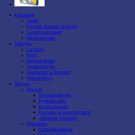
Kalusteet
Tuolit
Pöydät, lipastot ja hyllyt
Lasten kalusteet
Ulkokalusteet
Säilytys
Laatikot
Korit
Kenkätelineet
Vaatesäilytys
Vesiastiat ja ämpärit
Piensäilytys
Siivous
Siivous
Siivousvälineet
Pyykkihuolto
Kunnossapito
Parveke- ja kynnysmatot
Jätteiden käsittely
Pienrauta
Sähkötarvikkeet