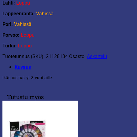
Lahti:
Loppu
Lappeenranta:
Vähissä
Pori:
Vähissä
Porvoo:
Loppu
Turku:
Loppu
Tuotetunnus (SKU):
21128134
Osasto:
Askartelu
Kuvaus
Ikäsuositus: yli 3-vuotiaille.
Tutustu myös