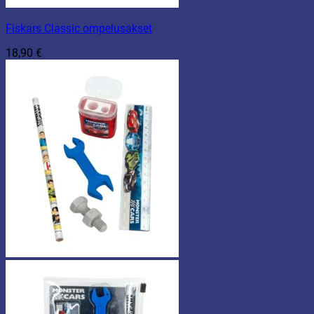
Fiskars Classic ompelusakset
18,90
€