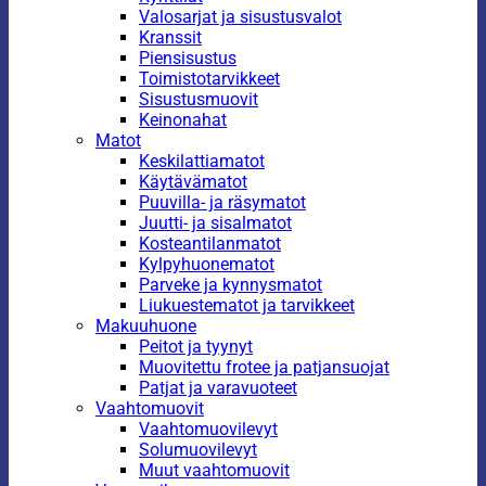
Valosarjat ja sisustusvalot
Kranssit
Piensisustus
Toimistotarvikkeet
Sisustusmuovit
Keinonahat
Matot
Keskilattiamatot
Käytävämatot
Puuvilla- ja räsymatot
Juutti- ja sisalmatot
Kosteantilanmatot
Kylpyhuonematot
Parveke ja kynnysmatot
Liukuestematot ja tarvikkeet
Makuuhuone
Peitot ja tyynyt
Muovitettu frotee ja patjansuojat
Patjat ja varavuoteet
Vaahtomuovit
Vaahtomuovilevyt
Solumuovilevyt
Muut vaahtomuovit