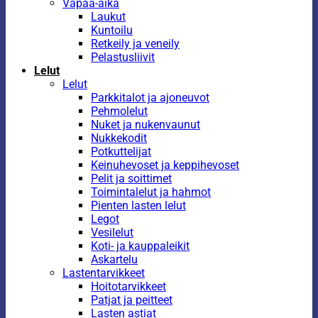
Vapaa-aika
Laukut
Kuntoilu
Retkeily ja veneily
Pelastusliivit
Lelut
Lelut
Parkkitalot ja ajoneuvot
Pehmolelut
Nuket ja nukenvaunut
Nukkekodit
Potkuttelijat
Keinuhevoset ja keppihevoset
Pelit ja soittimet
Toimintalelut ja hahmot
Pienten lasten lelut
Legot
Vesilelut
Koti- ja kauppaleikit
Askartelu
Lastentarvikkeet
Hoitotarvikkeet
Patjat ja peitteet
Lasten astiat