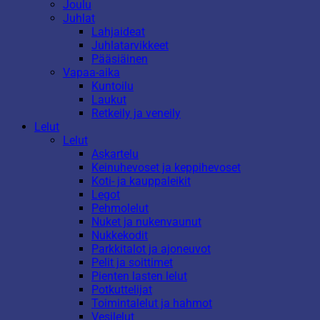
Joulu
Juhlat
Lahjaideat
Juhlatarvikkeet
Pääsiäinen
Vapaa-aika
Kuntoilu
Laukut
Retkeily ja veneily
Lelut
Lelut
Askartelu
Keinuhevoset ja keppihevoset
Koti- ja kauppaleikit
Legot
Pehmolelut
Nuket ja nukenvaunut
Nukkekodit
Parkkitalot ja ajoneuvot
Pelit ja soittimet
Pienten lasten lelut
Potkuttelijat
Toimintalelut ja hahmot
Vesilelut