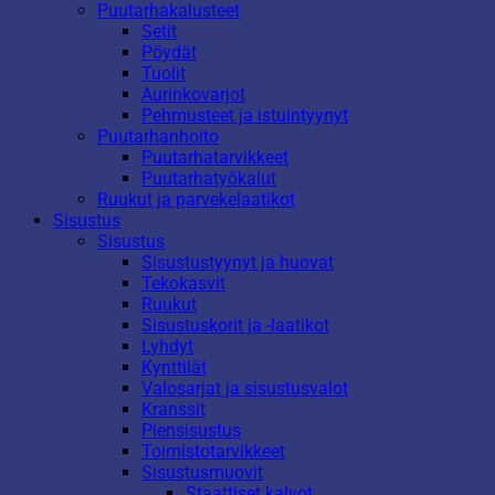
Puutarhakalusteet
Setit
Pöydät
Tuolit
Aurinkovarjot
Pehmusteet ja istuintyynyt
Puutarhanhoito
Puutarhatarvikkeet
Puutarhatyökalut
Ruukut ja parvekelaatikot
Sisustus
Sisustus
Sisustustyynyt ja huovat
Tekokasvit
Ruukut
Sisustuskorit ja -laatikot
Lyhdyt
Kynttilät
Valosarjat ja sisustusvalot
Kranssit
Piensisustus
Toimistotarvikkeet
Sisustusmuovit
Staattiset kalvot