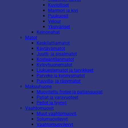
Kuviolliset
Marmori ja kivi
Puukuosit
Velour
Yksiväriset
Keinonahat
Matot
Keskilattiamatot
Käytävämatot
Juutti- ja sisalmatot
Kosteantilanmatot
Kylpyhuonematot
Liukuestematot ja tarvikkeet
Parveke ja kynnysmatot
Puuvilla- ja räsymatot
Makuuhuone
Muovitettu frotee ja patjansuojat
Patjat ja varavuoteet
Peitot ja tyynyt
Vaahtomuovit
Muut vaahtomuovit
Solumuovilevyt
Vaahtomuovilevyt