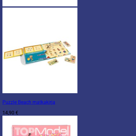
Puzzle Beach matkakirja
14,90
€