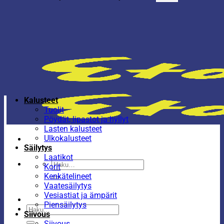
Kalusteet
Tuolit
Pöydät, lipastot ja hyllyt
Lasten kalusteet
Ulkokalusteet
Säilytys
Laatikot
Etsi:
Korit
Kenkätelineet
Vaatesäilytys
Vesiastiat ja ämpärit
Piensäilytys
Etsi:
Siivous
Siivous