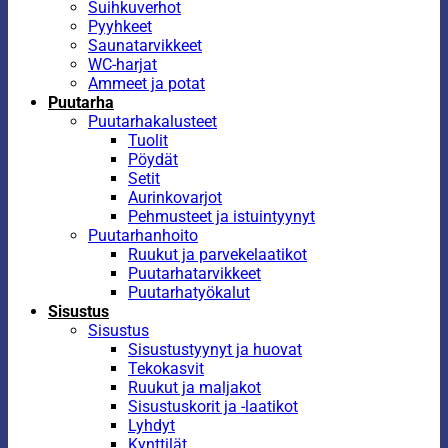
Suihkuverhot
Pyyhkeet
Saunatarvikkeet
WC-harjat
Ammeet ja potat
Puutarha
Puutarhakalusteet
Tuolit
Pöydät
Setit
Aurinkovarjot
Pehmusteet ja istuintyynyt
Puutarhanhoito
Ruukut ja parvekelaatikot
Puutarhatarvikkeet
Puutarhatyökalut
Sisustus
Sisustus
Sisustustyynyt ja huovat
Tekokasvit
Ruukut ja maljakot
Sisustuskorit ja -laatikot
Lyhdyt
Kynttilät