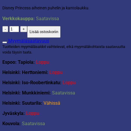
Disney Princess aiheinen puhelin ja kantolaukku.
Verkkokauppa:
Saatavissa
Leikkipuhelin
Lisää ostoskoriin
ja
kantolaukku
Myymäläsaatavuus
määrä
Tuotteiden myymäläsaldot vaihtelevat, eikä myymäläkohtaista saatavuutta
voida täysin taata.
Espoo: Tapiola:
Loppu
Helsinki: Herttoniemi:
Loppu
Helsinki: Iso-Roobertinkatu:
Loppu
Helsinki: Munkkiniemi:
Saatavissa
Helsinki: Suutarila:
Vähissä
Jyväskyla:
Loppu
Kouvola:
Saatavissa