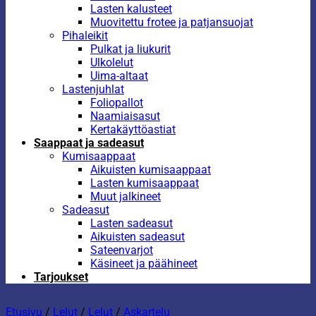
Lasten kalusteet
Muovitettu frotee ja patjansuojat
Pihaleikit
Pulkat ja liukurit
Ulkolelut
Uima-altaat
Lastenjuhlat
Foliopallot
Naamiaisasut
Kertakäyttöastiat
Saappaat ja sadeasut
Kumisaappaat
Aikuisten kumisaappaat
Lasten kumisaappaat
Muut jalkineet
Sadeasut
Lasten sadeasut
Aikuisten sadeasut
Sateenvarjot
Käsineet ja päähineet
Tarjoukset
Etusivu
/
Lelut
/
Lelut
/
Askartelu