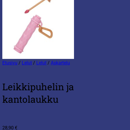
Etusivu
/
Lelut
/
Lelut
/
Askartelu
Leikkipuhelin ja
kantolaukku
28,90
€