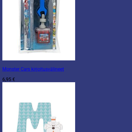
Monster Cars kirjoitusvälineet
6,95
€