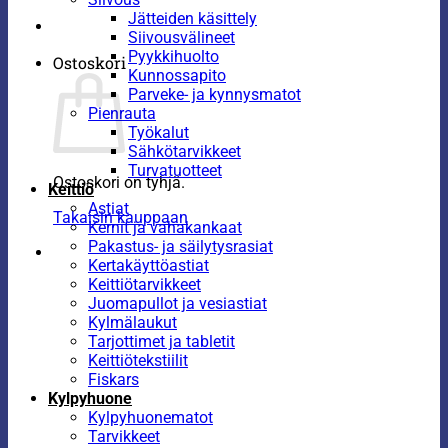
Jätteiden käsittely
Siivousvälineet
Pyykkihuolto
Ostoskori
Kunnossapito
Parveke- ja kynnysmatot
Pienrauta
Työkalut
Sähkötarvikkeet
Turvatuotteet
Ostoskori on tyhjä.
Keittiö
Astiat
Takaisin kauppaan
Kernit ja vahakankaat
Pakastus- ja säilytysrasiat
Kertakäyttöastiat
Keittiötarvikkeet
Juomapullot ja vesiastiat
Kylmälaukut
Tarjottimet ja tabletit
Keittiötekstiilit
Fiskars
Kylpyhuone
Kylpyhuonematot
Tarvikkeet