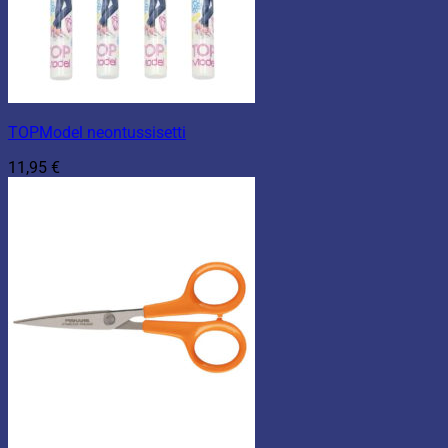
TOPModel neontussisetti
11,95
€