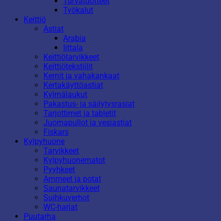
Turvatuotteet
Työkalut
Keittiö
Astiat
Arabia
Iittala
Keittiötarvikkeet
Keittiötekstiilit
Kernit ja vahakankaat
Kertakäyttöastiat
Kylmälaukut
Pakastus- ja säilytysrasiat
Tarjottimet ja tabletit
Juomapullot ja vesiastiat
Fiskars
Kylpyhuone
Tarvikkeet
Kylpyhuonematot
Pyyhkeet
Ammeet ja potat
Saunatarvikkeet
Suihkuverhot
WC-harjat
Puutarha