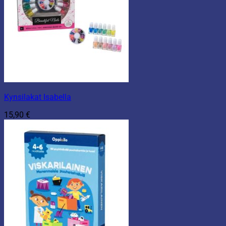
Kynsilakat Isabella
15,90
€