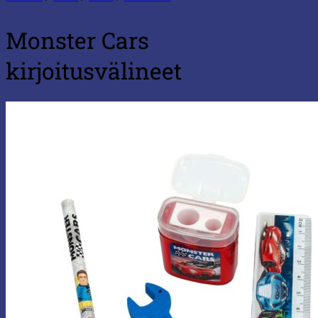
Monster Cars
kirjoitusvälineet