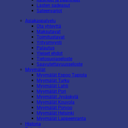
Lasten sadeasut
Sateenvarjot
Asiakaspalvelu
Ota yhteyttä
Maksutavat
Toimitustavat
Yritysmyynti
Palautus
Yleiset ehdot
Tietosuojaseloste
Saavutettavuusseloste
Myymälät
Myymälät Espoo Tapiola
Myymälät Turku
Myymälät Lahti
Myymälät Pori
Myymälät Jyväskylä
Myymälät Kouvola
Myymälät Porvoo
Myymälät Helsinki
Myymälät Lappeenranta
Historia