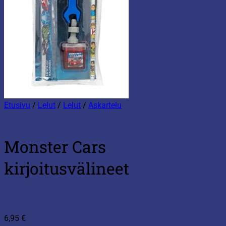
Etusivu
/
Lelut
/
Lelut
/
Askartelu
Monster Cars
kirjoitusvälineet
6,95
€