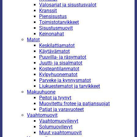
Valosarjat ja sisustusvalot
Kranssit
Piensisustus
Toimistotarvikkeet
Sisustusmuovit
Keinonahat
Matot
Keskilattiamatot
Käytävämatot
Puuvilla- ja räsymatot
Juutti- ja sisalmatot
Kosteantilanmatot
Kylpyhuonematot
Parveke ja kynnysmatot
Liukuestematot ja tarvikkeet
Makuuhuone
Peitot ja tyynyt
Muovitettu frotee ja patjansuojat
Patjat ja varavuoteet
Vaahtomuovit
Vaahtomuovilevyt
Solumuovilevyt
Muut vaahtomuovit