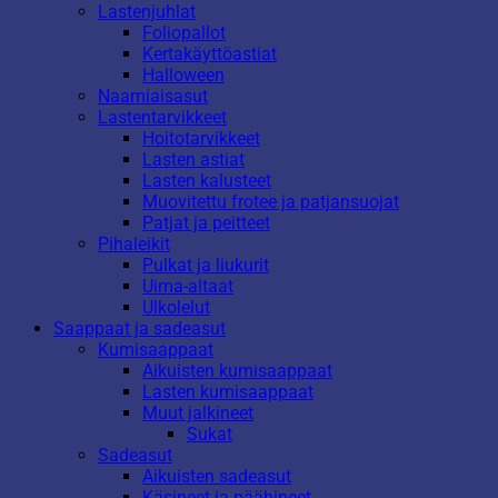
Lastenjuhlat
Foliopallot
Kertakäyttöastiat
Halloween
Naamiaisasut
Lastentarvikkeet
Hoitotarvikkeet
Lasten astiat
Lasten kalusteet
Muovitettu frotee ja patjansuojat
Patjat ja peitteet
Pihaleikit
Pulkat ja liukurit
Uima-altaat
Ulkolelut
Saappaat ja sadeasut
Kumisaappaat
Aikuisten kumisaappaat
Lasten kumisaappaat
Muut jalkineet
Sukat
Sadeasut
Aikuisten sadeasut
Käsineet ja päähineet