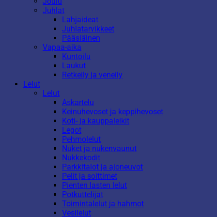
Joulu
Juhlat
Lahjaideat
Juhlatarvikkeet
Pääsiäinen
Vapaa-aika
Kuntoilu
Laukut
Retkeily ja veneily
Lelut
Lelut
Askartelu
Keinuhevoset ja keppihevoset
Koti- ja kauppaleikit
Legot
Pehmolelut
Nuket ja nukenvaunut
Nukkekodit
Parkkitalot ja ajoneuvot
Pelit ja soittimet
Pienten lasten lelut
Potkuttelijat
Toimintalelut ja hahmot
Vesilelut