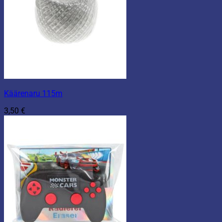
Käärenaru 115m
3,50
€