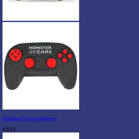
Monster Cars pyyhekumi
4,50
€