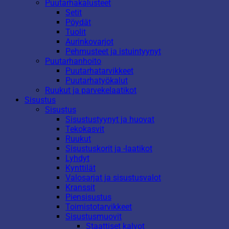
Puutarhakalusteet
Setit
Pöydät
Tuolit
Aurinkovarjot
Pehmusteet ja istuintyynyt
Puutarhanhoito
Puutarhatarvikkeet
Puutarhatyökalut
Ruukut ja parvekelaatikot
Sisustus
Sisustus
Sisustustyynyt ja huovat
Tekokasvit
Ruukut
Sisustuskorit ja -laatikot
Lyhdyt
Kynttilät
Valosarjat ja sisustusvalot
Kranssit
Piensisustus
Toimistotarvikkeet
Sisustusmuovit
Staattiset kalvot