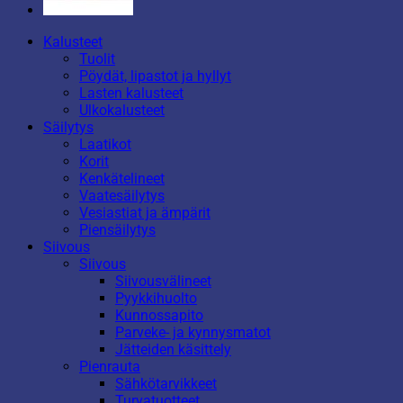
Kalusteet
Tuolit
Pöydät, lipastot ja hyllyt
Lasten kalusteet
Ulkokalusteet
Säilytys
Laatikot
Korit
Kenkätelineet
Vaatesäilytys
Vesiastiat ja ämpärit
Piensäilytys
Siivous
Siivous
Siivousvälineet
Pyykkihuolto
Kunnossapito
Parveke- ja kynnysmatot
Jätteiden käsittely
Pienrauta
Sähkötarvikkeet
Turvatuotteet