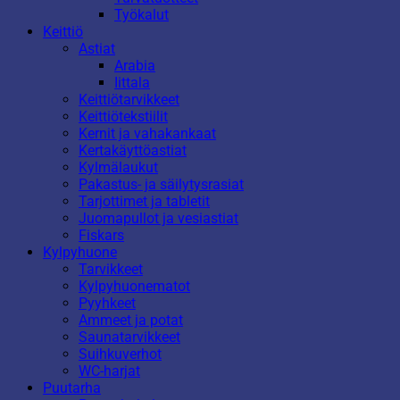
Työkalut
Keittiö
Astiat
Arabia
Iittala
Keittiötarvikkeet
Keittiötekstiilit
Kernit ja vahakankaat
Kertakäyttöastiat
Kylmälaukut
Pakastus- ja säilytysrasiat
Tarjottimet ja tabletit
Juomapullot ja vesiastiat
Fiskars
Kylpyhuone
Tarvikkeet
Kylpyhuonematot
Pyyhkeet
Ammeet ja potat
Saunatarvikkeet
Suihkuverhot
WC-harjat
Puutarha