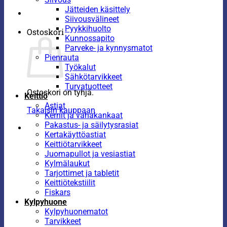
Jätteiden käsittely
Siivousvälineet
Pyykkihuolto
Ostoskori
Kunnossapito
Parveke- ja kynnysmatot
Pienrauta
Työkalut
Sähkötarvikkeet
Turvatuotteet
Ostoskori on tyhjä.
Keittiö
Astiat
Takaisin kauppaan
Kernit ja vahakankaat
Pakastus- ja säilytysrasiat
Kertakäyttöastiat
Keittiötarvikkeet
Juomapullot ja vesiastiat
Kylmälaukut
Tarjottimet ja tabletit
Keittiötekstiilit
Fiskars
Kylpyhuone
Kylpyhuonematot
Tarvikkeet