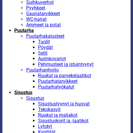
Suihkuverhot
Pyyhkeet
Saunatarvikkeet
WC-harjat
Ammeet ja potat
Puutarha
Puutarhakalusteet
Tuolit
Pöydät
Setit
Aurinkovarjot
Pehmusteet ja istuintyynyt
Puutarhanhoito
Ruukut ja parvekelaatikot
Puutarhatarvikkeet
Puutarhatyökalut
Sisustus
Sisustus
Sisustustyynyt ja huovat
Tekokasvit
Ruukut ja maljakot
Sisustuskorit ja -laatikot
Lyhdyt
Kynttilät