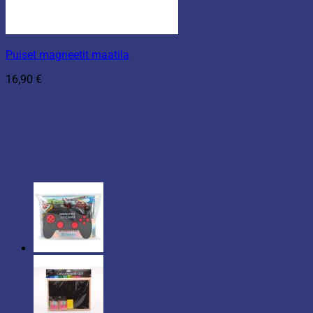
Puiset magneetit maatila
16,90
€