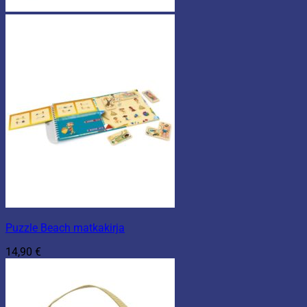
Puzzle Beach matkakirja
14,90
€