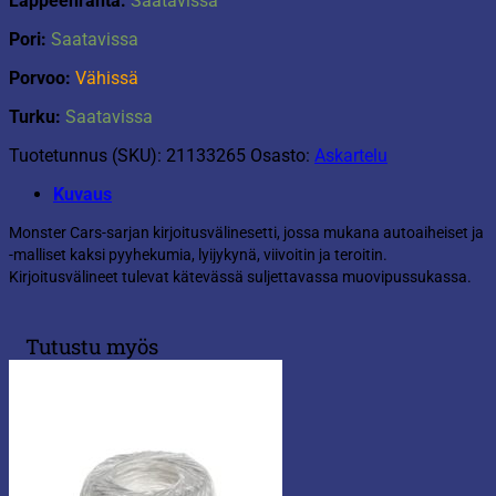
Lappeenranta:
Saatavissa
Pori:
Saatavissa
Porvoo:
Vähissä
Turku:
Saatavissa
Tuotetunnus (SKU):
21133265
Osasto:
Askartelu
Kuvaus
Monster Cars-sarjan kirjoitusvälinesetti, jossa mukana autoaiheiset ja
-malliset kaksi pyyhekumia, lyijykynä, viivoitin ja teroitin.
Kirjoitusvälineet tulevat kätevässä suljettavassa muovipussukassa.
Tutustu myös