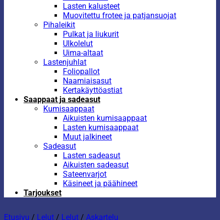
Lasten kalusteet
Muovitettu frotee ja patjansuojat
Pihaleikit
Pulkat ja liukurit
Ulkolelut
Uima-altaat
Lastenjuhlat
Foliopallot
Naamiaisasut
Kertakäyttöastiat
Saappaat ja sadeasut
Kumisaappaat
Aikuisten kumisaappaat
Lasten kumisaappaat
Muut jalkineet
Sadeasut
Lasten sadeasut
Aikuisten sadeasut
Sateenvarjot
Käsineet ja päähineet
Tarjoukset
Etusivu
/
Lelut
/
Lelut
/
Askartelu