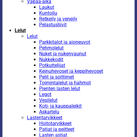
Vapaa-aika
Laukut
Kuntoilu
Retkeily ja veneily
Pelastusliivit
Lelut
Lelut
Parkkitalot ja ajoneuvot
Pehmolelut
Nuket ja nukenvaunut
Nukkekodit
Potkuttelijat
Keinuhevoset ja keppihevoset
Pelit ja soittimet
Toimintalelut ja hahmot
Pienten lasten lelut
Legot
Vesilelut
Koti- ja kauppaleikit
Askartelu
Lastentarvikkeet
Hoitotarvikkeet
Patjat ja peitteet
Lasten astiat