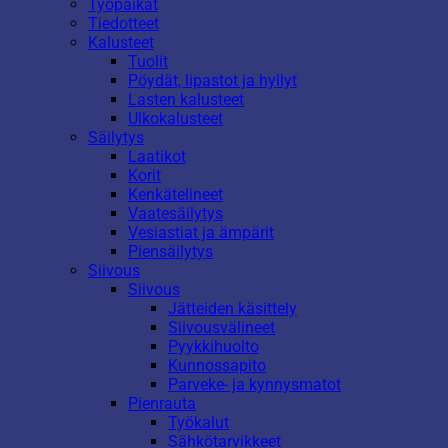
Työpaikat
Tiedotteet
Kalusteet
Tuolit
Pöydät, lipastot ja hyllyt
Lasten kalusteet
Ulkokalusteet
Säilytys
Laatikot
Korit
Kenkätelineet
Vaatesäilytys
Vesiastiat ja ämpärit
Piensäilytys
Siivous
Siivous
Jätteiden käsittely
Siivousvälineet
Pyykkihuolto
Kunnossapito
Parveke- ja kynnysmatot
Pienrauta
Työkalut
Sähkötarvikkeet