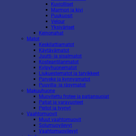
Kuviolliset
Marmori ja kivi
Puukuosit
Velour
Yksiväriset
Keinonahat
Matot
Keskilattiamatot
Käytävämatot
Juutti- ja sisalmatot
Kosteantilanmatot
Kylpyhuonematot
Liukuestematot ja tarvikkeet
Parveke ja kynnysmatot
Puuvilla- ja räsymatot
Makuuhuone
Muovitettu frotee ja patjansuojat
Patjat ja varavuoteet
Peitot ja tyynyt
Vaahtomuovit
Muut vaahtomuovit
Solumuovilevyt
Vaahtomuovilevyt