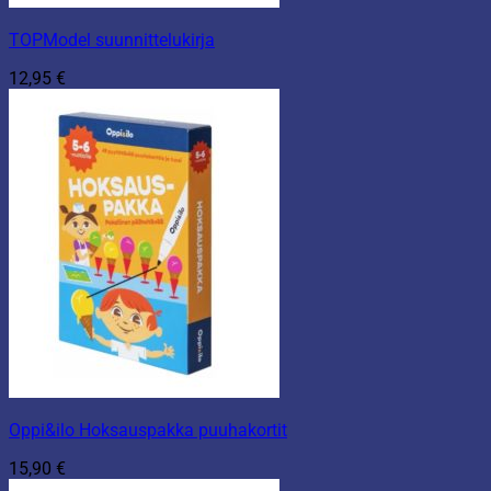
TOPModel suunnittelukirja
12,95
€
Oppi&ilo Hoksauspakka puuhakortit
15,90
€