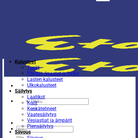
Kalusteet
Tuolit
Pöydät, lipastot ja hyllyt
Lasten kalusteet
Ulkokalusteet
Säilytys
Laatikot
Etsi:
Korit
Kenkätelineet
Vaatesäilytys
Vesiastiat ja ämpärit
Piensäilytys
Etsi:
Siivous
Siivous