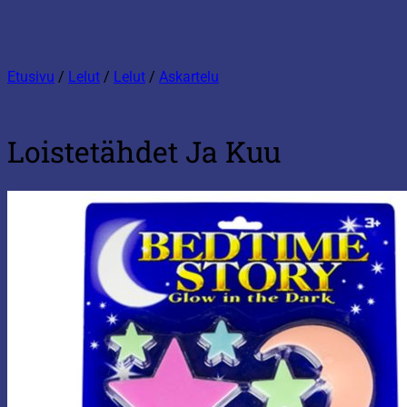
Etusivu
/
Lelut
/
Lelut
/
Askartelu
Loistetähdet Ja Kuu