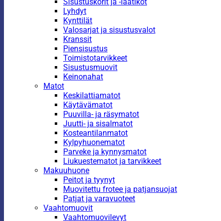
Sisustuskorit ja -laatikot
Lyhdyt
Kynttilät
Valosarjat ja sisustusvalot
Kranssit
Piensisustus
Toimistotarvikkeet
Sisustusmuovit
Keinonahat
Matot
Keskilattiamatot
Käytävämatot
Puuvilla- ja räsymatot
Juutti- ja sisalmatot
Kosteantilanmatot
Kylpyhuonematot
Parveke ja kynnysmatot
Liukuestematot ja tarvikkeet
Makuuhuone
Peitot ja tyynyt
Muovitettu frotee ja patjansuojat
Patjat ja varavuoteet
Vaahtomuovit
Vaahtomuovilevyt