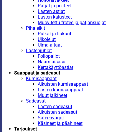
Hoitotarvikkeet
Patjat ja peitteet
Lasten astiat
Lasten kalusteet
Muovitettu frotee ja patjansuojat
Pihaleikit
Pulkat ja liukurit
Ulkolelut
Uima-altaat
Lastenjuhlat
Foliopallot
Naamiaisasut
Kertakäyttöastiat
Saappaat ja sadeasut
Kumisaappaat
Aikuisten kumisaappaat
Lasten kumisaappaat
Muut jalkineet
Sadeasut
Lasten sadeasut
Aikuisten sadeasut
Sateenvarjot
Käsineet ja päähineet
Tarjoukset