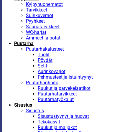
Kylpyhuonematot
Tarvikkeet
Suihkuverhot
Pyyhkeet
Saunatarvikkeet
WC-harjat
Ammeet ja potat
Puutarha
Puutarhakalusteet
Tuolit
Pöydät
Setit
Aurinkovarjot
Pehmusteet ja istuintyynyt
Puutarhanhoito
Ruukut ja parvekelaatikot
Puutarhatarvikkeet
Puutarhatyökalut
Sisustus
Sisustus
Sisustustyynyt ja huovat
Tekokasvit
Ruukut ja maljakot