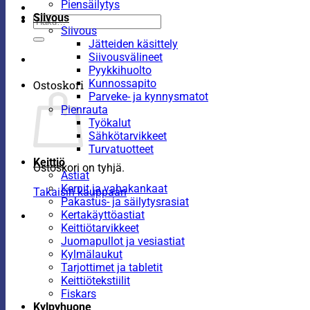
Piensäilytys
Siivous
Etsi:
Siivous
Jätteiden käsittely
Siivousvälineet
Pyykkihuolto
Kunnossapito
Ostoskori
Parveke- ja kynnysmatot
Pienrauta
Työkalut
Sähkötarvikkeet
Turvatuotteet
Keittiö
Ostoskori on tyhjä.
Astiat
Kernit ja vahakankaat
Takaisin kauppaan
Pakastus- ja säilytysrasiat
Kertakäyttöastiat
Keittiötarvikkeet
Juomapullot ja vesiastiat
Kylmälaukut
Tarjottimet ja tabletit
Keittiötekstiilit
Fiskars
Kylpyhuone