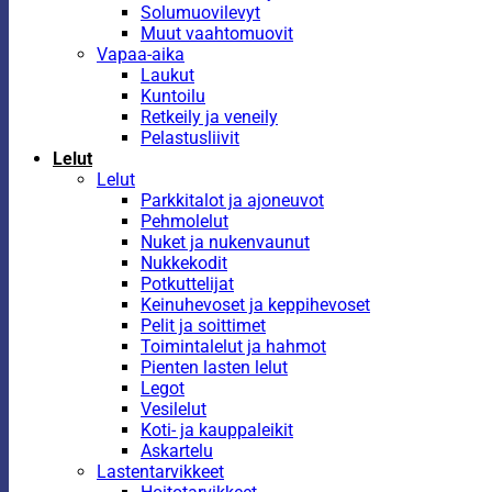
Solumuovilevyt
Muut vaahtomuovit
Vapaa-aika
Laukut
Kuntoilu
Retkeily ja veneily
Pelastusliivit
Lelut
Lelut
Parkkitalot ja ajoneuvot
Pehmolelut
Nuket ja nukenvaunut
Nukkekodit
Potkuttelijat
Keinuhevoset ja keppihevoset
Pelit ja soittimet
Toimintalelut ja hahmot
Pienten lasten lelut
Legot
Vesilelut
Koti- ja kauppaleikit
Askartelu
Lastentarvikkeet