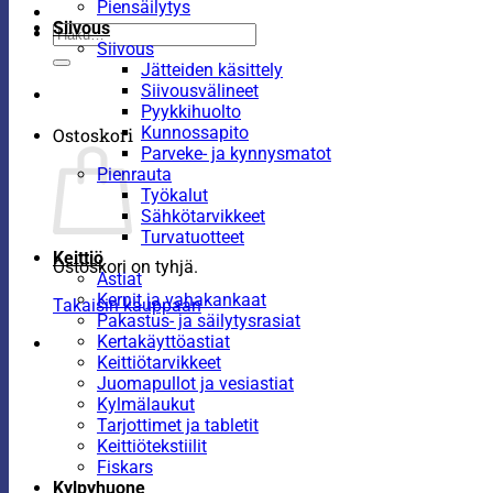
Piensäilytys
Siivous
Etsi:
Siivous
Jätteiden käsittely
Siivousvälineet
Pyykkihuolto
Kunnossapito
Ostoskori
Parveke- ja kynnysmatot
Pienrauta
Työkalut
Sähkötarvikkeet
Turvatuotteet
Keittiö
Ostoskori on tyhjä.
Astiat
Kernit ja vahakankaat
Takaisin kauppaan
Pakastus- ja säilytysrasiat
Kertakäyttöastiat
Keittiötarvikkeet
Juomapullot ja vesiastiat
Kylmälaukut
Tarjottimet ja tabletit
Keittiötekstiilit
Fiskars
Kylpyhuone