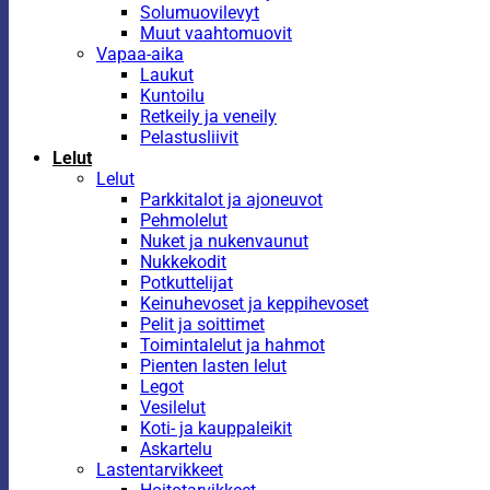
Solumuovilevyt
Muut vaahtomuovit
Vapaa-aika
Laukut
Kuntoilu
Retkeily ja veneily
Pelastusliivit
Lelut
Lelut
Parkkitalot ja ajoneuvot
Pehmolelut
Nuket ja nukenvaunut
Nukkekodit
Potkuttelijat
Keinuhevoset ja keppihevoset
Pelit ja soittimet
Toimintalelut ja hahmot
Pienten lasten lelut
Legot
Vesilelut
Koti- ja kauppaleikit
Askartelu
Lastentarvikkeet