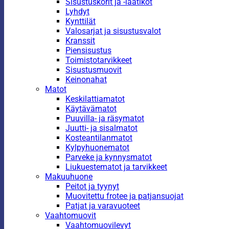
Sisustuskorit ja -laatikot
Lyhdyt
Kynttilät
Valosarjat ja sisustusvalot
Kranssit
Piensisustus
Toimistotarvikkeet
Sisustusmuovit
Keinonahat
Matot
Keskilattiamatot
Käytävämatot
Puuvilla- ja räsymatot
Juutti- ja sisalmatot
Kosteantilanmatot
Kylpyhuonematot
Parveke ja kynnysmatot
Liukuestematot ja tarvikkeet
Makuuhuone
Peitot ja tyynyt
Muovitettu frotee ja patjansuojat
Patjat ja varavuoteet
Vaahtomuovit
Vaahtomuovilevyt