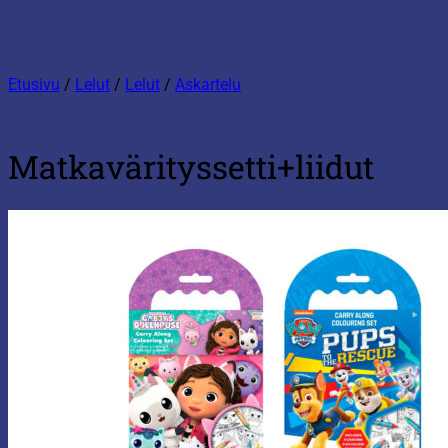
Etusivu
/
Lelut
/
Lelut
/
Askartelu
Matkavärityssetti+liidut