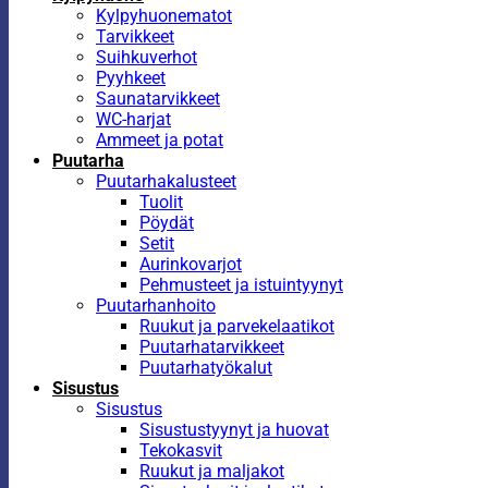
Kylpyhuonematot
Tarvikkeet
Suihkuverhot
Pyyhkeet
Saunatarvikkeet
WC-harjat
Ammeet ja potat
Puutarha
Puutarhakalusteet
Tuolit
Pöydät
Setit
Aurinkovarjot
Pehmusteet ja istuintyynyt
Puutarhanhoito
Ruukut ja parvekelaatikot
Puutarhatarvikkeet
Puutarhatyökalut
Sisustus
Sisustus
Sisustustyynyt ja huovat
Tekokasvit
Ruukut ja maljakot