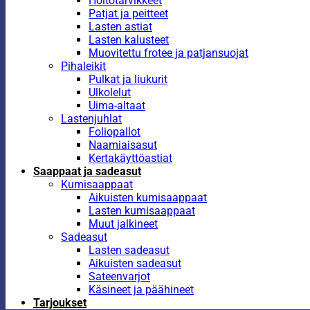
Hoitotarvikkeet
Patjat ja peitteet
Lasten astiat
Lasten kalusteet
Muovitettu frotee ja patjansuojat
Pihaleikit
Pulkat ja liukurit
Ulkolelut
Uima-altaat
Lastenjuhlat
Foliopallot
Naamiaisasut
Kertakäyttöastiat
Saappaat ja sadeasut
Kumisaappaat
Aikuisten kumisaappaat
Lasten kumisaappaat
Muut jalkineet
Sadeasut
Lasten sadeasut
Aikuisten sadeasut
Sateenvarjot
Käsineet ja päähineet
Tarjoukset