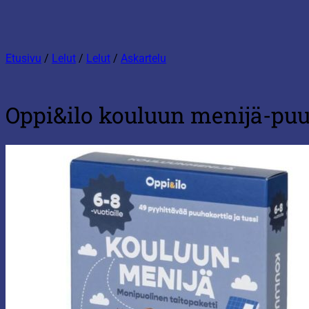
Etusivu
/
Lelut
/
Lelut
/
Askartelu
Oppi&ilo kouluun menijä-puu