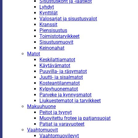
Sisustuskorit ja -laatikot
Lyhdyt
Kynttilät
Valosarjat ja sisustusvalot
Kranssit
Piensisustus
Toimistotarvikkeet
Sisustusmuovit
Keinonahat
Matot
Keskilattiamatot
Käytävämatot
Puuvilla- ja räsymatot
Juutti- ja sisalmatot
Kosteantilanmatot
Kylpyhuonematot
Parveke ja kynnysmatot
Liukuestematot ja tarvikkeet
Makuuhuone
Peitot ja tyynyt
Muovitettu frotee ja patjansuojat
Patjat ja varavuoteet
Vaahtomuovit
Vaahtomuovilevyt