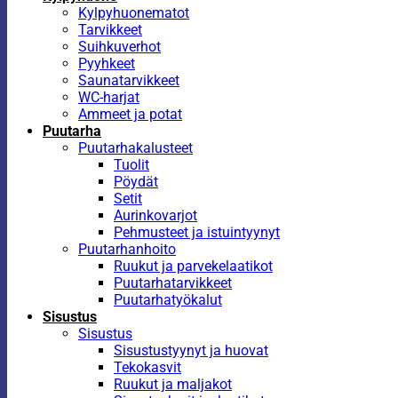
Kylpyhuonematot
Tarvikkeet
Suihkuverhot
Pyyhkeet
Saunatarvikkeet
WC-harjat
Ammeet ja potat
Puutarha
Puutarhakalusteet
Tuolit
Pöydät
Setit
Aurinkovarjot
Pehmusteet ja istuintyynyt
Puutarhanhoito
Ruukut ja parvekelaatikot
Puutarhatarvikkeet
Puutarhatyökalut
Sisustus
Sisustus
Sisustustyynyt ja huovat
Tekokasvit
Ruukut ja maljakot