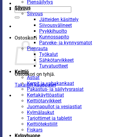
Piensäilytys
Siivous
Etsi:
Siivous
Jätteiden käsittely
Siivousvälineet
Pyykkihuolto
Kunnossapito
Ostoskori
Parveke- ja kynnysmatot
Pienrauta
Työkalut
Sähkötarvikkeet
Turvatuotteet
Keittiö
Ostoskori on tyhjä.
Astiat
Kernit ja vahakankaat
Takaisin kauppaan
Pakastus- ja säilytysrasiat
Kertakäyttöastiat
Keittiötarvikkeet
Juomapullot ja vesiastiat
Kylmälaukut
Tarjottimet ja tabletit
Keittiötekstiilit
Fiskars
Kylpyhuone