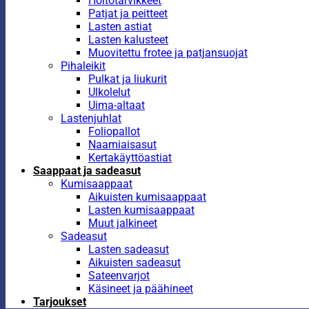
Hoitotarvikkeet
Patjat ja peitteet
Lasten astiat
Lasten kalusteet
Muovitettu frotee ja patjansuojat
Pihaleikit
Pulkat ja liukurit
Ulkolelut
Uima-altaat
Lastenjuhlat
Foliopallot
Naamiaisasut
Kertakäyttöastiat
Saappaat ja sadeasut
Kumisaappaat
Aikuisten kumisaappaat
Lasten kumisaappaat
Muut jalkineet
Sadeasut
Lasten sadeasut
Aikuisten sadeasut
Sateenvarjot
Käsineet ja päähineet
Tarjoukset