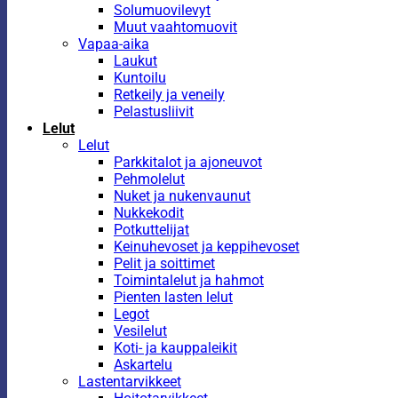
Solumuovilevyt
Muut vaahtomuovit
Vapaa-aika
Laukut
Kuntoilu
Retkeily ja veneily
Pelastusliivit
Lelut
Lelut
Parkkitalot ja ajoneuvot
Pehmolelut
Nuket ja nukenvaunut
Nukkekodit
Potkuttelijat
Keinuhevoset ja keppihevoset
Pelit ja soittimet
Toimintalelut ja hahmot
Pienten lasten lelut
Legot
Vesilelut
Koti- ja kauppaleikit
Askartelu
Lastentarvikkeet