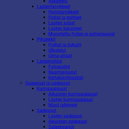
Askartelu
Lastentarvikkeet
Hoitotarvikkeet
Patjat ja peitteet
Lasten astiat
Lasten kalusteet
Muovitettu frotee ja patjansuojat
Pihaleikit
Pulkat ja liukurit
Ulkolelut
Uima-altaat
Lastenjuhlat
Foliopallot
Naamiaisasut
Kertakäyttöastiat
Saappaat ja sadeasut
Kumisaappaat
Aikuisten kumisaappaat
Lasten kumisaappaat
Muut jalkineet
Sadeasut
Lasten sadeasut
Aikuisten sadeasut
Sateenvarjot