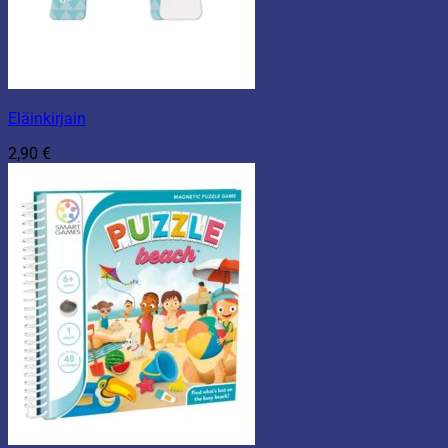
Eläinkirjain
2,90
€