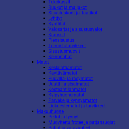
Tekokasvit
Ruukut ja maljakot
Sisustuskorit ja -laatikot
Lyhdyt
Kynttilät
Valosarjat ja sisustusvalot
Kranssit
Piensisustus
Toimistotarvikkeet
Sisustusmuovit
Keinonahat
Matot
Keskilattiamatot
Käytävämatot
Puuvilla- ja räsymatot
Juutti- ja sisalmatot
Kosteantilanmatot
Kylpyhuonematot
Parveke ja kynnysmatot
Liukuestematot ja tarvikkeet
Makuuhuone
Peitot ja tyynyt
Muovitettu frotee ja patjansuojat
Patjat ja varavuoteet