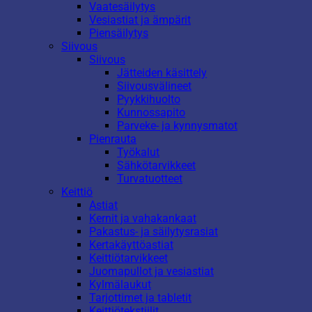
Vaatesäilytys
Vesiastiat ja ämpärit
Piensäilytys
Siivous
Siivous
Jätteiden käsittely
Siivousvälineet
Pyykkihuolto
Kunnossapito
Parveke- ja kynnysmatot
Pienrauta
Työkalut
Sähkötarvikkeet
Turvatuotteet
Keittiö
Astiat
Kernit ja vahakankaat
Pakastus- ja säilytysrasiat
Kertakäyttöastiat
Keittiötarvikkeet
Juomapullot ja vesiastiat
Kylmälaukut
Tarjottimet ja tabletit
Keittiötekstiilit