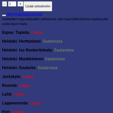
Pom
Lisää ostoskoriin
pom
Rainbow
Myymäläsaatavuus
pallo
Tuotteiden myymäläsaldot vaihtelevat, eikä myymäläkohtaista saatavuutta
määrä
voida täysin taata.
Espoo: Tapiola:
Loppu
Helsinki: Herttoniemi:
Saatavissa
Helsinki: Iso-Roobertinkatu:
Saatavissa
Helsinki: Munkkiniemi:
Saatavissa
Helsinki: Suutarila:
Saatavissa
Jyväskyla:
Loppu
Kouvola:
Loppu
Lahti:
Loppu
Lappeenranta:
Loppu
Pori:
Loppu