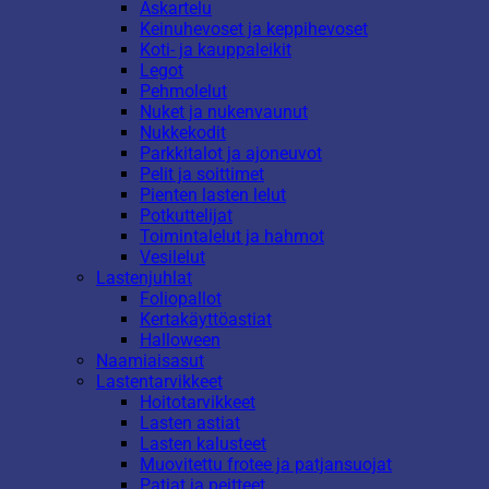
Askartelu
Keinuhevoset ja keppihevoset
Koti- ja kauppaleikit
Legot
Pehmolelut
Nuket ja nukenvaunut
Nukkekodit
Parkkitalot ja ajoneuvot
Pelit ja soittimet
Pienten lasten lelut
Potkuttelijat
Toimintalelut ja hahmot
Vesilelut
Lastenjuhlat
Foliopallot
Kertakäyttöastiat
Halloween
Naamiaisasut
Lastentarvikkeet
Hoitotarvikkeet
Lasten astiat
Lasten kalusteet
Muovitettu frotee ja patjansuojat
Patjat ja peitteet