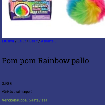
Etusivu
/
Lelut
/
Lelut
/
Askartelu
Pom pom Rainbow pallo
3,90
€
Värikäs avaimenperä
Verkkokauppa:
Saatavissa