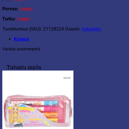
Porvoo:
Loppu
Turku:
Loppu
Tuotetunnus (SKU):
21128224
Osasto:
Askartelu
Kuvaus
Värikäs avaimenperä
Tutustu myös