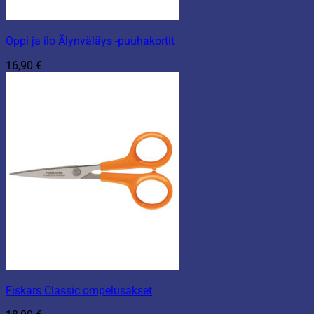
Oppi ja ilo Älynväläys -puuhakortit
16,90
€
Fiskars Classic ompelusakset