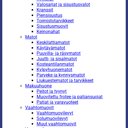
Valosarjat ja sisustusvalot
Kranssit
Piensisustus
Toimistotarvikkeet
Sisustusmuovit
Keinonahat
Matot
Keskilattiamatot
Käytävämatot
Puuvilla- ja räsymatot
Juutti- ja sisalmatot
Kosteantilanmatot
Kylpyhuonematot
Parveke ja kynnysmatot
Liukuestematot ja tarvikkeet
Makuuhuone
Peitot ja tyynyt
Muovitettu frotee ja patjansuojat
Patjat ja varavuoteet
Vaahtomuovit
Vaahtomuovilevyt
Solumuovilevyt
Muut vaahtomuovit