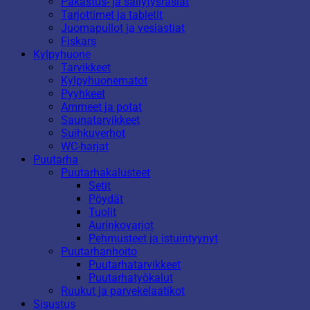
Pakastus- ja säilytysrasiat
Tarjottimet ja tabletit
Juomapullot ja vesiastiat
Fiskars
Kylpyhuone
Tarvikkeet
Kylpyhuonematot
Pyyhkeet
Ammeet ja potat
Saunatarvikkeet
Suihkuverhot
WC-harjat
Puutarha
Puutarhakalusteet
Setit
Pöydät
Tuolit
Aurinkovarjot
Pehmusteet ja istuintyynyt
Puutarhanhoito
Puutarhatarvikkeet
Puutarhatyökalut
Ruukut ja parvekelaatikot
Sisustus