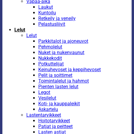
Vapaa-aika
Laukut
Kuntoilu
Retkeily ja veneily
Pelastusliivit
Lelut
Lelut
Parkkitalot ja ajoneuvot
Pehmolelut
Nuket ja nukenvaunut
Nukkekodit
Potkuttelijat
Keinuhevoset ja keppihevoset
Pelit ja soittimet
Toimintalelut ja hahmot
Pienten lasten lelut
Legot
Vesilelut
Koti- ja kauppaleikit
Askartelu
Lastentarvikkeet
Hoitotarvikkeet
Patjat ja peitteet
Lasten astiat