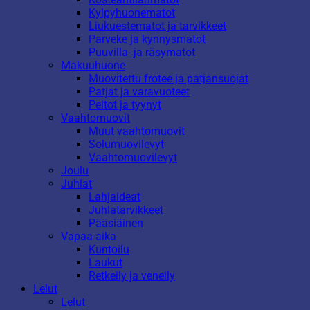
Kylpyhuonematot
Liukuestematot ja tarvikkeet
Parveke ja kynnysmatot
Puuvilla- ja räsymatot
Makuuhuone
Muovitettu frotee ja patjansuojat
Patjat ja varavuoteet
Peitot ja tyynyt
Vaahtomuovit
Muut vaahtomuovit
Solumuovilevyt
Vaahtomuovilevyt
Joulu
Juhlat
Lahjaideat
Juhlatarvikkeet
Pääsiäinen
Vapaa-aika
Kuntoilu
Laukut
Retkeily ja veneily
Lelut
Lelut