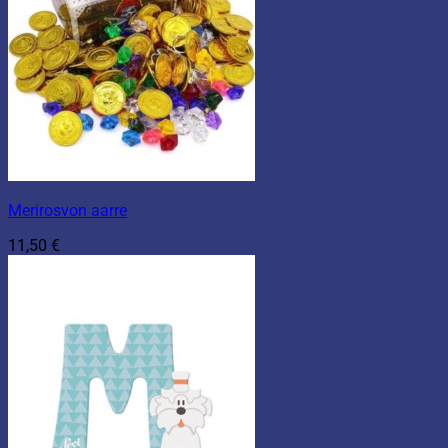
Merirosvon aarre
11,50
€