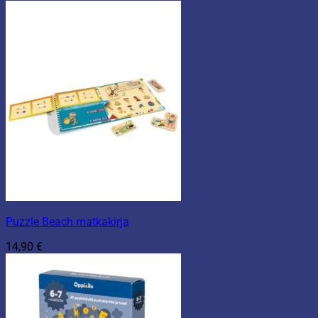
Puzzle Beach matkakirja
14,90
€