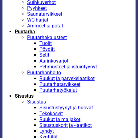
Suihkuverhot
Pyyhkeet
Saunatarvikkeet
WC-harjat
Ammeet ja potat
Puutarha
Puutarhakalusteet
Tuolit
Pöydät
Setit
Aurinkovarjot
Pehmusteet ja istuintyynyt
Puutarhanhoito
Ruukut ja parvekelaatikot
Puutarhatarvikkeet
Puutarhatyökalut
Sisustus
Sisustus
Sisustustyynyt ja huovat
Tekokasvit
Ruukut ja maljakot
Sisustuskorit ja -laatikot
Lyhdyt
Kynttilät