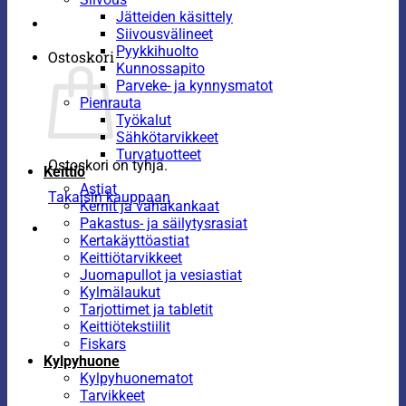
Jätteiden käsittely
Siivousvälineet
Pyykkihuolto
Ostoskori
Kunnossapito
Parveke- ja kynnysmatot
Pienrauta
Työkalut
Sähkötarvikkeet
Turvatuotteet
Ostoskori on tyhjä.
Keittiö
Astiat
Takaisin kauppaan
Kernit ja vahakankaat
Pakastus- ja säilytysrasiat
Kertakäyttöastiat
Keittiötarvikkeet
Juomapullot ja vesiastiat
Kylmälaukut
Tarjottimet ja tabletit
Keittiötekstiilit
Fiskars
Kylpyhuone
Kylpyhuonematot
Tarvikkeet