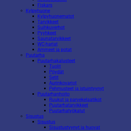
Fiskars
Kylpyhuone
Kylpyhuonematot
Tarvikkeet
Suihkuverhot
Pyyhkeet
Saunatarvikkeet
WC-harjat
Ammeet ja potat
Puutarha
Puutarhakalusteet
Tuolit
Pöydät
Setit
Aurinkovarjot
Pehmusteet ja istuintyynyt
Puutarhanhoito
Ruukut ja parvekelaatikot
Puutarhatarvikkeet
Puutarhatyökalut
Sisustus
Sisustus
Sisustustyynyt ja huovat