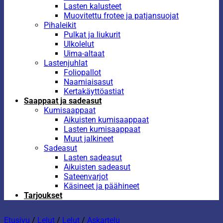
Lasten kalusteet
Muovitettu frotee ja patjansuojat
Pihaleikit
Pulkat ja liukurit
Ulkolelut
Uima-altaat
Lastenjuhlat
Foliopallot
Naamiaisasut
Kertakäyttöastiat
Saappaat ja sadeasut
Kumisaappaat
Aikuisten kumisaappaat
Lasten kumisaappaat
Muut jalkineet
Sadeasut
Lasten sadeasut
Aikuisten sadeasut
Sateenvarjot
Käsineet ja päähineet
Tarjoukset
Etusivu
/
Lelut
/
Lelut
/
Askartelu