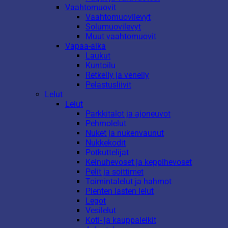
Vaahtomuovit
Vaahtomuovilevyt
Solumuovilevyt
Muut vaahtomuovit
Vapaa-aika
Laukut
Kuntoilu
Retkeily ja veneily
Pelastusliivit
Lelut
Lelut
Parkkitalot ja ajoneuvot
Pehmolelut
Nuket ja nukenvaunut
Nukkekodit
Potkuttelijat
Keinuhevoset ja keppihevoset
Pelit ja soittimet
Toimintalelut ja hahmot
Pienten lasten lelut
Legot
Vesilelut
Koti- ja kauppaleikit