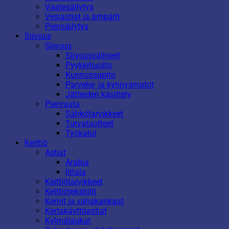
Vaatesäilytys
Vesiastiat ja ämpärit
Piensäilytys
Siivous
Siivous
Siivousvälineet
Pyykkihuolto
Kunnossapito
Parveke- ja kynnysmatot
Jätteiden käsittely
Pienrauta
Sähkötarvikkeet
Turvatuotteet
Työkalut
Keittiö
Astiat
Arabia
Iittala
Keittiötarvikkeet
Keittiötekstiilit
Kernit ja vahakankaat
Kertakäyttöastiat
Kylmälaukut