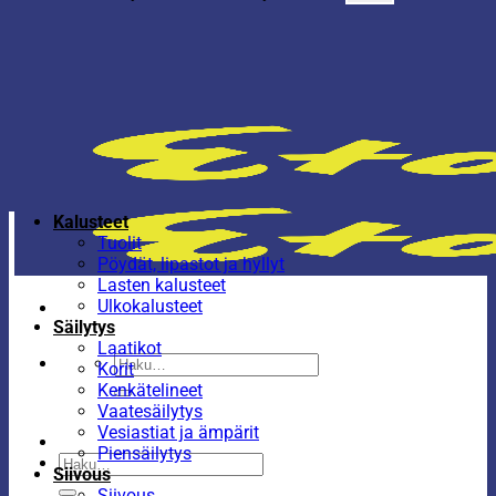
Kalusteet
Tuolit
Pöydät, lipastot ja hyllyt
Lasten kalusteet
Ulkokalusteet
Säilytys
Laatikot
Etsi:
Korit
Kenkätelineet
Vaatesäilytys
Vesiastiat ja ämpärit
Piensäilytys
Etsi:
Siivous
Siivous