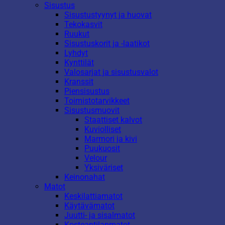
Sisustus
Sisustustyynyt ja huovat
Tekokasvit
Ruukut
Sisustuskorit ja -laatikot
Lyhdyt
Kynttilät
Valosarjat ja sisustusvalot
Kranssit
Piensisustus
Toimistotarvikkeet
Sisustusmuovit
Staattiset kalvot
Kuviolliset
Marmori ja kivi
Puukuosit
Velour
Yksiväriset
Keinonahat
Matot
Keskilattiamatot
Käytävämatot
Juutti- ja sisalmatot
Kosteantilanmatot