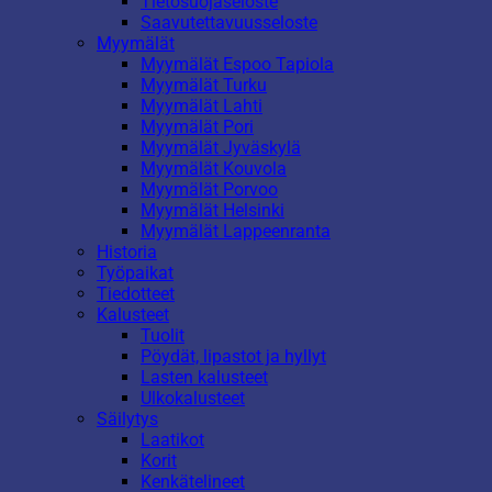
Tietosuojaseloste
Saavutettavuusseloste
Myymälät
Myymälät Espoo Tapiola
Myymälät Turku
Myymälät Lahti
Myymälät Pori
Myymälät Jyväskylä
Myymälät Kouvola
Myymälät Porvoo
Myymälät Helsinki
Myymälät Lappeenranta
Historia
Työpaikat
Tiedotteet
Kalusteet
Tuolit
Pöydät, lipastot ja hyllyt
Lasten kalusteet
Ulkokalusteet
Säilytys
Laatikot
Korit
Kenkätelineet