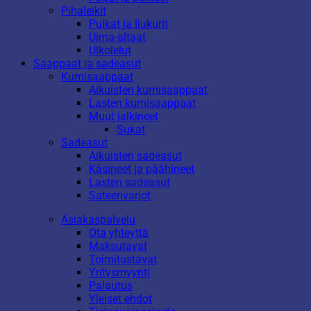
Pihaleikit
Pulkat ja liukurit
Uima-altaat
Ulkolelut
Saappaat ja sadeasut
Kumisaappaat
Aikuisten kumisaappaat
Lasten kumisaappaat
Muut jalkineet
Sukat
Sadeasut
Aikuisten sadeasut
Käsineet ja päähineet
Lasten sadeasut
Sateenvarjot
Asiakaspalvelu
Ota yhteyttä
Maksutavat
Toimitustavat
Yritysmyynti
Palautus
Yleiset ehdot