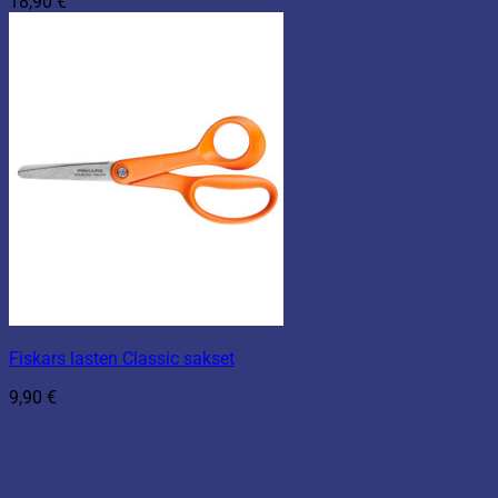
18,90
€
Fiskars lasten Classic sakset
9,90
€