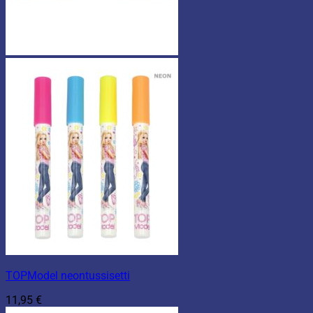
TOPModel neontussisetti
11,95
€