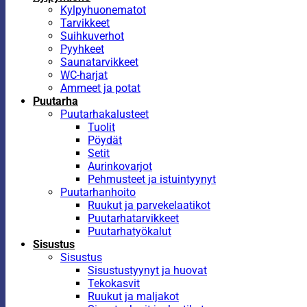
Kylpyhuonematot
Tarvikkeet
Suihkuverhot
Pyyhkeet
Saunatarvikkeet
WC-harjat
Ammeet ja potat
Puutarha
Puutarhakalusteet
Tuolit
Pöydät
Setit
Aurinkovarjot
Pehmusteet ja istuintyynyt
Puutarhanhoito
Ruukut ja parvekelaatikot
Puutarhatarvikkeet
Puutarhatyökalut
Sisustus
Sisustus
Sisustustyynyt ja huovat
Tekokasvit
Ruukut ja maljakot