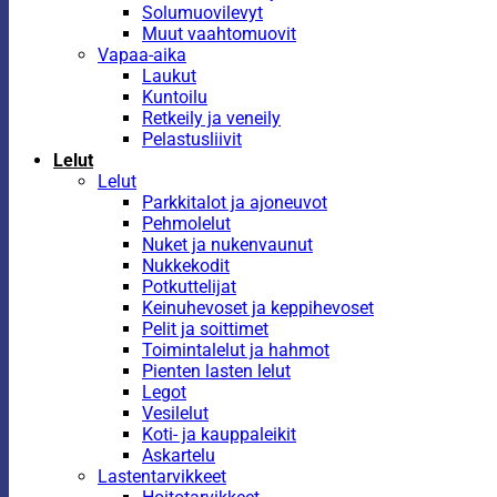
Solumuovilevyt
Muut vaahtomuovit
Vapaa-aika
Laukut
Kuntoilu
Retkeily ja veneily
Pelastusliivit
Lelut
Lelut
Parkkitalot ja ajoneuvot
Pehmolelut
Nuket ja nukenvaunut
Nukkekodit
Potkuttelijat
Keinuhevoset ja keppihevoset
Pelit ja soittimet
Toimintalelut ja hahmot
Pienten lasten lelut
Legot
Vesilelut
Koti- ja kauppaleikit
Askartelu
Lastentarvikkeet