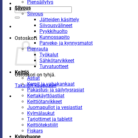
Piensäilytys
Siivous
Etsi:
Siivous
Jätteiden käsittely
Siivousvälineet
Pyykkihuolto
Kunnossapito
Ostoskori
Parveke- ja kynnysmatot
Pienrauta
Työkalut
Sähkötarvikkeet
Turvatuotteet
Keittiö
Ostoskori on tyhjä.
Astiat
Kernit ja vahakankaat
Takaisin kauppaan
Pakastus- ja säilytysrasiat
Kertakäyttöastiat
Keittiötarvikkeet
Juomapullot ja vesiastiat
Kylmälaukut
Tarjottimet ja tabletit
Keittiötekstiilit
Fiskars
Kylpyhuone