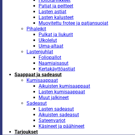
Hoitotarvikkeet
Patjat ja peitteet
Lasten astiat
Lasten kalusteet
Muovitettu frotee ja patjansuojat
Pihaleikit
Pulkat ja liukurit
Ulkolelut
Uima-altaat
Lastenjuhlat
Foliopallot
Naamiaisasut
Kertakäyttöastiat
Saappaat ja sadeasut
Kumisaappaat
Aikuisten kumisaappaat
Lasten kumisaappaat
Muut jalkineet
Sadeasut
Lasten sadeasut
Aikuisten sadeasut
Sateenvarjot
Käsineet ja päähineet
Tarjoukset