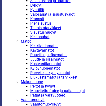
Sisustuskorit ja -laatikot
Lyhdyt
Kynttilät
Valosarjat ja sisustusvalot
Kranssit
Piensisustus
Toimistotarvikkeet
Sisustusmuovit
Keinonahat
Matot
Keskilattiamatot
Käytävämatot
Puuvilla- ja räsymatot
Juutti- ja sisalmatot
Kosteantilanmatot
Kylpyhuonematot
Parveke ja kynnysmatot
Liukuestematot ja tarvikkeet
Makuuhuone
Peitot ja tyynyt
Muovitettu frotee ja patjansuojat
Patjat ja varavuoteet
Vaahtomuovit
Vaahtomuovilevyt