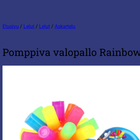
Etusivu
/
Lelut
/
Lelut
/
Askartelu
Pomppiva valopallo Rainbo