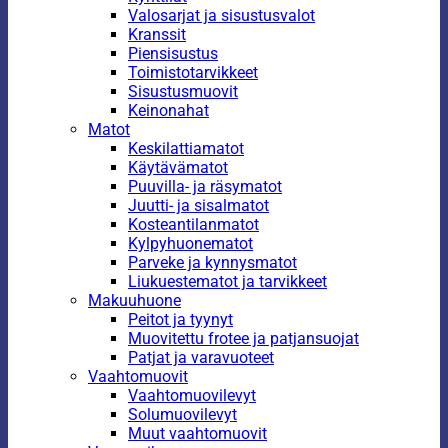
Valosarjat ja sisustusvalot
Kranssit
Piensisustus
Toimistotarvikkeet
Sisustusmuovit
Keinonahat
Matot
Keskilattiamatot
Käytävämatot
Puuvilla- ja räsymatot
Juutti- ja sisalmatot
Kosteantilanmatot
Kylpyhuonematot
Parveke ja kynnysmatot
Liukuestematot ja tarvikkeet
Makuuhuone
Peitot ja tyynyt
Muovitettu frotee ja patjansuojat
Patjat ja varavuoteet
Vaahtomuovit
Vaahtomuovilevyt
Solumuovilevyt
Muut vaahtomuovit