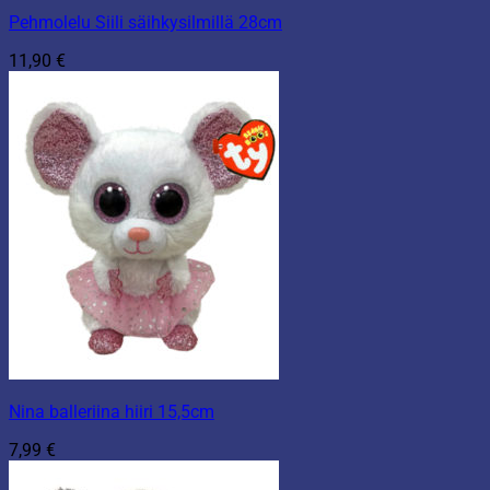
Pehmolelu Siili säihkysilmillä 28cm
11,90
€
Nina balleriina hiiri 15,5cm
7,99
€