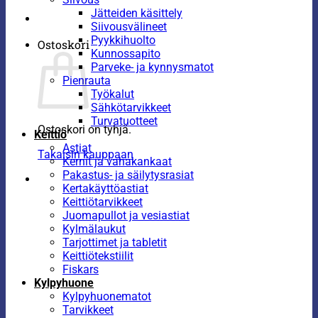
Jätteiden käsittely
Siivousvälineet
Pyykkihuolto
Ostoskori
Kunnossapito
Parveke- ja kynnysmatot
Pienrauta
Työkalut
Sähkötarvikkeet
Turvatuotteet
Ostoskori on tyhjä.
Keittiö
Astiat
Takaisin kauppaan
Kernit ja vahakankaat
Pakastus- ja säilytysrasiat
Kertakäyttöastiat
Keittiötarvikkeet
Juomapullot ja vesiastiat
Kylmälaukut
Tarjottimet ja tabletit
Keittiötekstiilit
Fiskars
Kylpyhuone
Kylpyhuonematot
Tarvikkeet