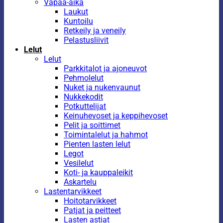
Vapaa-aika
Laukut
Kuntoilu
Retkeily ja veneily
Pelastusliivit
Lelut
Lelut
Parkkitalot ja ajoneuvot
Pehmolelut
Nuket ja nukenvaunut
Nukkekodit
Potkuttelijat
Keinuhevoset ja keppihevoset
Pelit ja soittimet
Toimintalelut ja hahmot
Pienten lasten lelut
Legot
Vesilelut
Koti- ja kauppaleikit
Askartelu
Lastentarvikkeet
Hoitotarvikkeet
Patjat ja peitteet
Lasten astiat