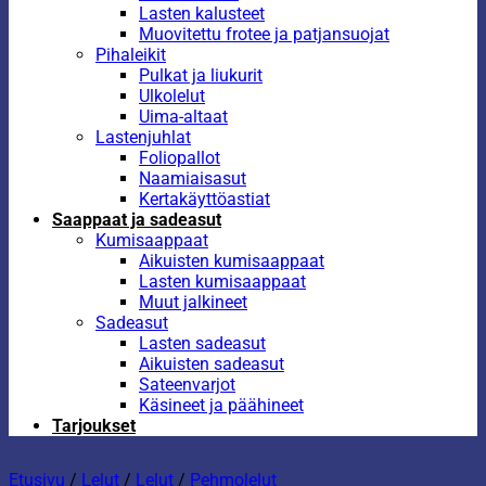
Lasten kalusteet
Muovitettu frotee ja patjansuojat
Pihaleikit
Pulkat ja liukurit
Ulkolelut
Uima-altaat
Lastenjuhlat
Foliopallot
Naamiaisasut
Kertakäyttöastiat
Saappaat ja sadeasut
Kumisaappaat
Aikuisten kumisaappaat
Lasten kumisaappaat
Muut jalkineet
Sadeasut
Lasten sadeasut
Aikuisten sadeasut
Sateenvarjot
Käsineet ja päähineet
Tarjoukset
Etusivu
/
Lelut
/
Lelut
/
Pehmolelut