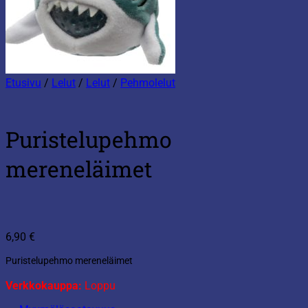
Etusivu
/
Lelut
/
Lelut
/
Pehmolelut
Puristelupehmo
mereneläimet
6,90
€
Puristelupehmo mereneläimet
Verkkokauppa:
Loppu