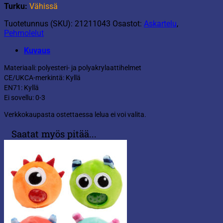
Turku:
Vähissä
Tuotetunnus (SKU):
21211043
Osastot:
Askartelu
,
Pehmolelut
Kuvaus
Materiaali: polyesteri- ja polyakrylaattihelmet
CE/UKCA-merkintä: Kyllä
EN71: Kyllä
Ei sovellu: 0-3
Verkkokaupasta ostettaessa lelua ei voi valita.
Saatat myös pitää...