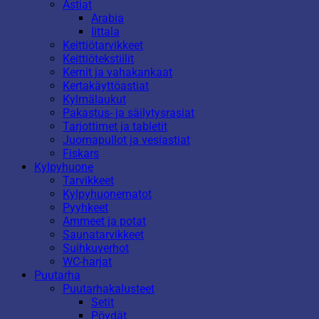
Astiat
Arabia
Iittala
Keittiötarvikkeet
Keittiötekstiilit
Kernit ja vahakankaat
Kertakäyttöastiat
Kylmälaukut
Pakastus- ja säilytysrasiat
Tarjottimet ja tabletit
Juomapullot ja vesiastiat
Fiskars
Kylpyhuone
Tarvikkeet
Kylpyhuonematot
Pyyhkeet
Ammeet ja potat
Saunatarvikkeet
Suihkuverhot
WC-harjat
Puutarha
Puutarhakalusteet
Setit
Pöydät