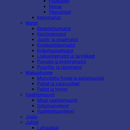
Puukuosit
Velour
Yksiväriset
Keinonahat
Matot
Keskilattiamatot
Käytävämatot
Juutti- ja sisalmatot
Kosteantilanmatot
Kylpyhuonematot
Liukuestematot ja tarvikkeet
Parveke ja kynnysmatot
Puuvilla- ja räsymatot
Makuuhuone
Muovitettu frotee ja patjansuojat
Patjat ja varavuoteet
Peitot ja tyynyt
Vaahtomuovit
Muut vaahtomuovit
Solumuovilevyt
Vaahtomuovilevyt
Joulu
Juhlat
Lahjaideat