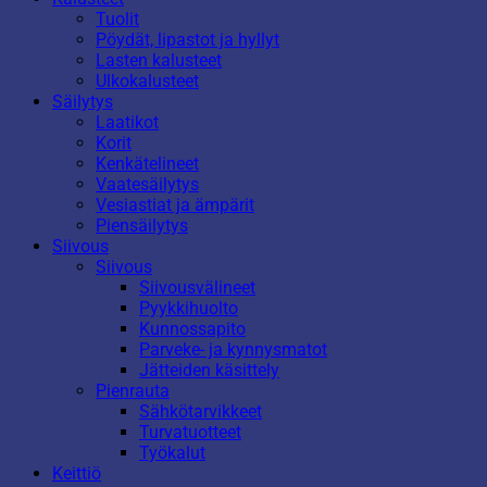
Tuolit
Pöydät, lipastot ja hyllyt
Lasten kalusteet
Ulkokalusteet
Säilytys
Laatikot
Korit
Kenkätelineet
Vaatesäilytys
Vesiastiat ja ämpärit
Piensäilytys
Siivous
Siivous
Siivousvälineet
Pyykkihuolto
Kunnossapito
Parveke- ja kynnysmatot
Jätteiden käsittely
Pienrauta
Sähkötarvikkeet
Turvatuotteet
Työkalut
Keittiö