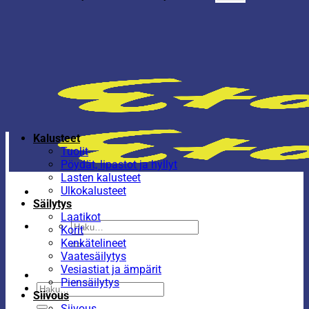
Kalusteet
Tuolit
Pöydät, lipastot ja hyllyt
Lasten kalusteet
Ulkokalusteet
Säilytys
Laatikot
Etsi:
Korit
Kenkätelineet
Vaatesäilytys
Vesiastiat ja ämpärit
Piensäilytys
Etsi:
Siivous
Siivous