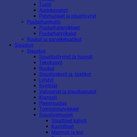
Tuolit
Aurinkovarjot
Pehmusteet ja istuintyynyt
Puutarhanhoito
Puutarhatarvikkeet
Puutarhatyökalut
Ruukut ja parvekelaatikot
Sisustus
Sisustus
Sisustustyynyt ja huovat
Tekokasvit
Ruukut
Sisustuskorit ja -laatikot
Lyhdyt
Kynttilät
Valosarjat ja sisustusvalot
Kranssit
Piensisustus
Toimistotarvikkeet
Sisustusmuovit
Staattiset kalvot
Kuviolliset
Marmori ja kivi