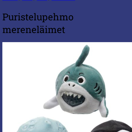
Puristelupehmo
mereneläimet