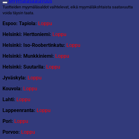
Myymäläsaatavuus
Tuotteiden myymäläsaldot vaihtelevat, eikä myymäläkohtaista saatavuutta
voida täysin taata.
Espoo: Tapiola:
Loppu
Helsinki: Herttoniemi:
Loppu
Helsinki: Iso-Roobertinkatu:
Loppu
Helsinki: Munkkiniemi:
Loppu
Helsinki: Suutarila:
Loppu
Jyväskyla:
Loppu
Kouvola:
Loppu
Lahti:
Loppu
Lappeenranta:
Loppu
Pori:
Loppu
Porvoo:
Loppu