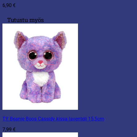
6,90
€
Tutustu myös
TY Beanie Boos Cassidy kissa laventeli 15,5cm
7,99
€