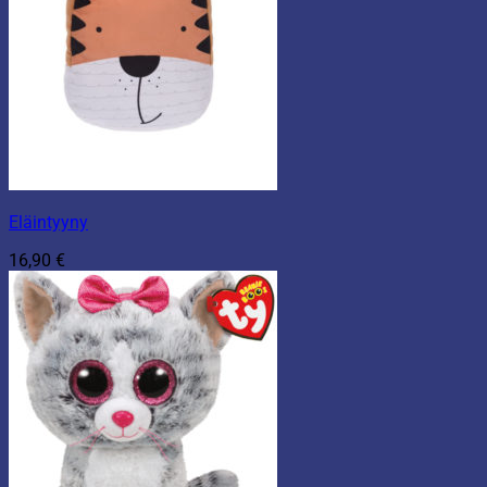
Eläintyyny
16,90
€