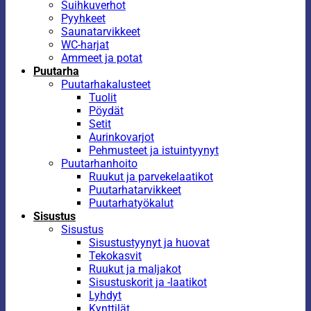
Suihkuverhot
Pyyhkeet
Saunatarvikkeet
WC-harjat
Ammeet ja potat
Puutarha
Puutarhakalusteet
Tuolit
Pöydät
Setit
Aurinkovarjot
Pehmusteet ja istuintyynyt
Puutarhanhoito
Ruukut ja parvekelaatikot
Puutarhatarvikkeet
Puutarhatyökalut
Sisustus
Sisustus
Sisustustyynyt ja huovat
Tekokasvit
Ruukut ja maljakot
Sisustuskorit ja -laatikot
Lyhdyt
Kynttilät