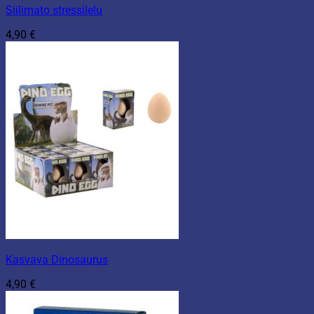
Siilimato stressilelu
4,90
€
Kasvava Dinosaurus
4,90
€