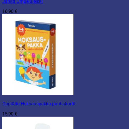
Janod Ompeluleikki
16,90
€
Oppi&ilo Hoksauspakka puuhakortit
15,90
€