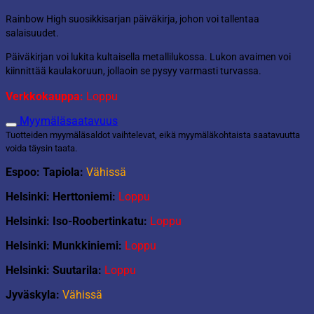
Rainbow High suosikkisarjan päiväkirja, johon voi tallentaa
salaisuudet.
Päiväkirjan voi lukita kultaisella metallilukossa. Lukon avaimen voi
kiinnittää kaulakoruun, jollaoin se pysyy varmasti turvassa.
Verkkokauppa:
Loppu
Myymäläsaatavuus
Tuotteiden myymäläsaldot vaihtelevat, eikä myymäläkohtaista saatavuutta
voida täysin taata.
Espoo: Tapiola:
Vähissä
Helsinki: Herttoniemi:
Loppu
Helsinki: Iso-Roobertinkatu:
Loppu
Helsinki: Munkkiniemi:
Loppu
Helsinki: Suutarila:
Loppu
Jyväskyla:
Vähissä