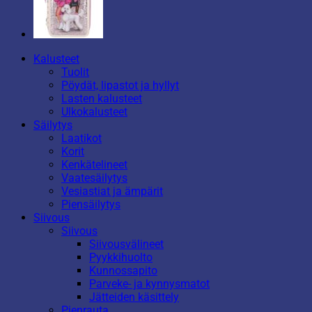
Kalusteet
Tuolit
Pöydät, lipastot ja hyllyt
Lasten kalusteet
Ulkokalusteet
Säilytys
Laatikot
Korit
Kenkätelineet
Vaatesäilytys
Vesiastiat ja ämpärit
Piensäilytys
Siivous
Siivous
Siivousvälineet
Pyykkihuolto
Kunnossapito
Parveke- ja kynnysmatot
Jätteiden käsittely
Pienrauta