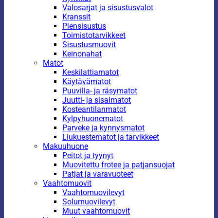
Valosarjat ja sisustusvalot
Kranssit
Piensisustus
Toimistotarvikkeet
Sisustusmuovit
Keinonahat
Matot
Keskilattiamatot
Käytävämatot
Puuvilla- ja räsymatot
Juutti- ja sisalmatot
Kosteantilanmatot
Kylpyhuonematot
Parveke ja kynnysmatot
Liukuestematot ja tarvikkeet
Makuuhuone
Peitot ja tyynyt
Muovitettu frotee ja patjansuojat
Patjat ja varavuoteet
Vaahtomuovit
Vaahtomuovilevyt
Solumuovilevyt
Muut vaahtomuovit