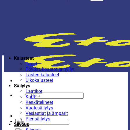
Kalusteet
Tuolit
Pöydät, lipastot ja hyllyt
Lasten kalusteet
Ulkokalusteet
Säilytys
Laatikot
Etsi:
Korit
Kenkätelineet
Vaatesäilytys
Vesiastiat ja ämpärit
Piensäilytys
Etsi:
Siivous
Siivous