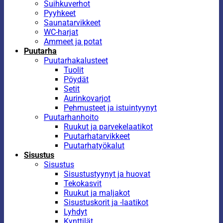
Suihkuverhot
Pyyhkeet
Saunatarvikkeet
WC-harjat
Ammeet ja potat
Puutarha
Puutarhakalusteet
Tuolit
Pöydät
Setit
Aurinkovarjot
Pehmusteet ja istuintyynyt
Puutarhanhoito
Ruukut ja parvekelaatikot
Puutarhatarvikkeet
Puutarhatyökalut
Sisustus
Sisustus
Sisustustyynyt ja huovat
Tekokasvit
Ruukut ja maljakot
Sisustuskorit ja -laatikot
Lyhdyt
Kynttilät