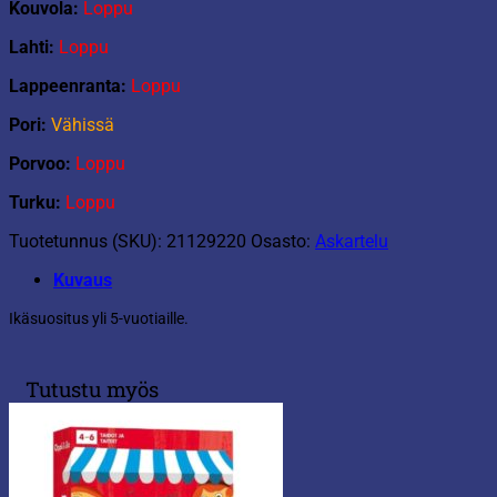
Kouvola:
Loppu
Lahti:
Loppu
Lappeenranta:
Loppu
Pori:
Vähissä
Porvoo:
Loppu
Turku:
Loppu
Tuotetunnus (SKU):
21129220
Osasto:
Askartelu
Kuvaus
Ikäsuositus yli 5-vuotiaille.
Tutustu myös