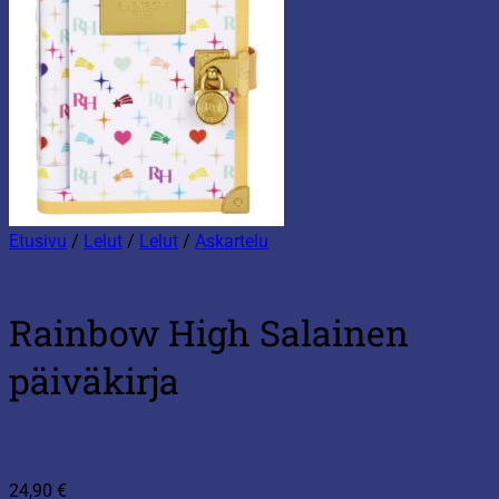
Etusivu
/
Lelut
/
Lelut
/
Askartelu
Rainbow High Salainen
päiväkirja
24,90
€