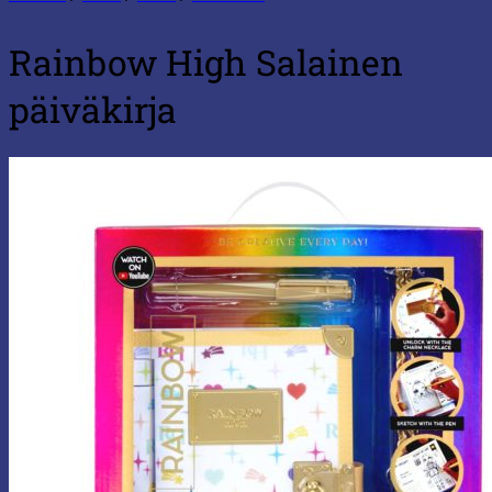
Rainbow High Salainen
päiväkirja