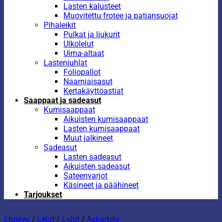
Lasten kalusteet
Muovitettu frotee ja patjansuojat
Pihaleikit
Pulkat ja liukurit
Ulkolelut
Uima-altaat
Lastenjuhlat
Foliopallot
Naamiaisasut
Kertakäyttöastiat
Saappaat ja sadeasut
Kumisaappaat
Aikuisten kumisaappaat
Lasten kumisaappaat
Muut jalkineet
Sadeasut
Lasten sadeasut
Aikuisten sadeasut
Sateenvarjot
Käsineet ja päähineet
Tarjoukset
Etusivu
/
Lelut
/
Lelut
/
Askartelu