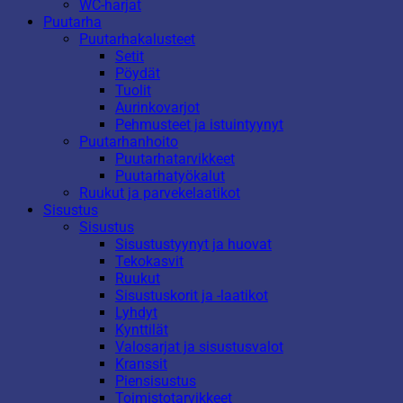
WC-harjat
Puutarha
Puutarhakalusteet
Setit
Pöydät
Tuolit
Aurinkovarjot
Pehmusteet ja istuintyynyt
Puutarhanhoito
Puutarhatarvikkeet
Puutarhatyökalut
Ruukut ja parvekelaatikot
Sisustus
Sisustus
Sisustustyynyt ja huovat
Tekokasvit
Ruukut
Sisustuskorit ja -laatikot
Lyhdyt
Kynttilät
Valosarjat ja sisustusvalot
Kranssit
Piensisustus
Toimistotarvikkeet