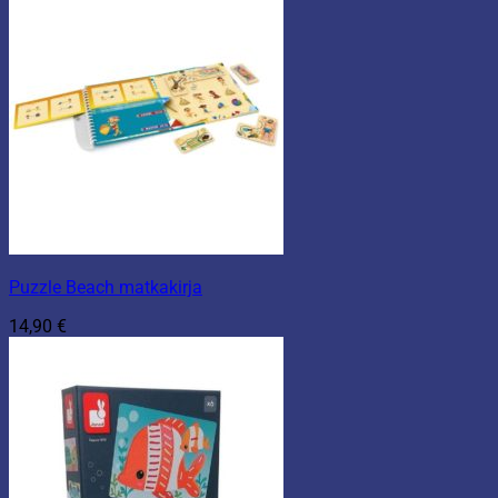
Puzzle Beach matkakirja
14,90
€