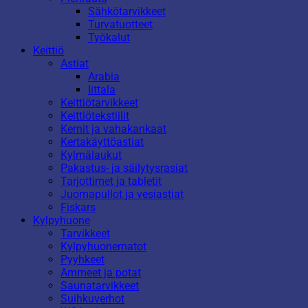
Sähkötarvikkeet
Turvatuotteet
Työkalut
Keittiö
Astiat
Arabia
Iittala
Keittiötarvikkeet
Keittiötekstiilit
Kernit ja vahakankaat
Kertakäyttöastiat
Kylmälaukut
Pakastus- ja säilytysrasiat
Tarjottimet ja tabletit
Juomapullot ja vesiastiat
Fiskars
Kylpyhuone
Tarvikkeet
Kylpyhuonematot
Pyyhkeet
Ammeet ja potat
Saunatarvikkeet
Suihkuverhot