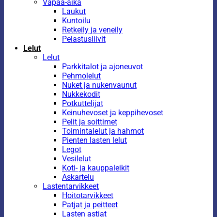
Vapaa-aika
Laukut
Kuntoilu
Retkeily ja veneily
Pelastusliivit
Lelut
Lelut
Parkkitalot ja ajoneuvot
Pehmolelut
Nuket ja nukenvaunut
Nukkekodit
Potkuttelijat
Keinuhevoset ja keppihevoset
Pelit ja soittimet
Toimintalelut ja hahmot
Pienten lasten lelut
Legot
Vesilelut
Koti- ja kauppaleikit
Askartelu
Lastentarvikkeet
Hoitotarvikkeet
Patjat ja peitteet
Lasten astiat