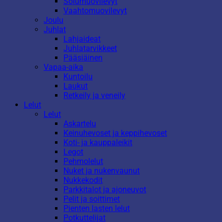
Solumuovilevyt
Vaahtomuovilevyt
Joulu
Juhlat
Lahjaideat
Juhlatarvikkeet
Pääsiäinen
Vapaa-aika
Kuntoilu
Laukut
Retkeily ja veneily
Lelut
Lelut
Askartelu
Keinuhevoset ja keppihevoset
Koti- ja kauppaleikit
Legot
Pehmolelut
Nuket ja nukenvaunut
Nukkekodit
Parkkitalot ja ajoneuvot
Pelit ja soittimet
Pienten lasten lelut
Potkuttelijat