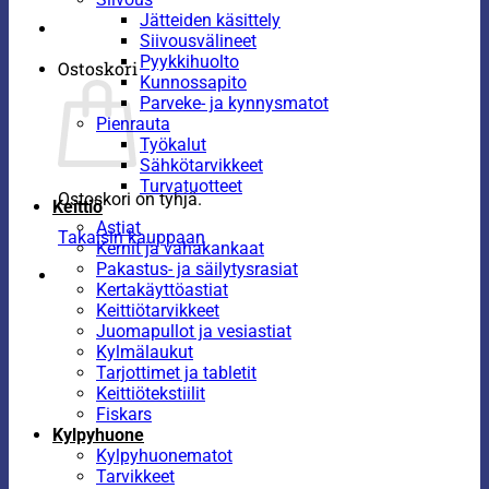
Jätteiden käsittely
Siivousvälineet
Pyykkihuolto
Ostoskori
Kunnossapito
Parveke- ja kynnysmatot
Pienrauta
Työkalut
Sähkötarvikkeet
Turvatuotteet
Ostoskori on tyhjä.
Keittiö
Astiat
Takaisin kauppaan
Kernit ja vahakankaat
Pakastus- ja säilytysrasiat
Kertakäyttöastiat
Keittiötarvikkeet
Juomapullot ja vesiastiat
Kylmälaukut
Tarjottimet ja tabletit
Keittiötekstiilit
Fiskars
Kylpyhuone
Kylpyhuonematot
Tarvikkeet