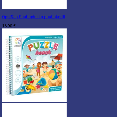
Oppi&ilo Puuhapinkka puuhakortit
16,90
€