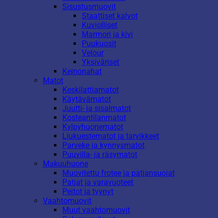
Sisustusmuovit
Staattiset kalvot
Kuviolliset
Marmori ja kivi
Puukuosit
Velour
Yksiväriset
Keinonahat
Matot
Keskilattiamatot
Käytävämatot
Juutti- ja sisalmatot
Kosteantilanmatot
Kylpyhuonematot
Liukuestematot ja tarvikkeet
Parveke ja kynnysmatot
Puuvilla- ja räsymatot
Makuuhuone
Muovitettu frotee ja patjansuojat
Patjat ja varavuoteet
Peitot ja tyynyt
Vaahtomuovit
Muut vaahtomuovit