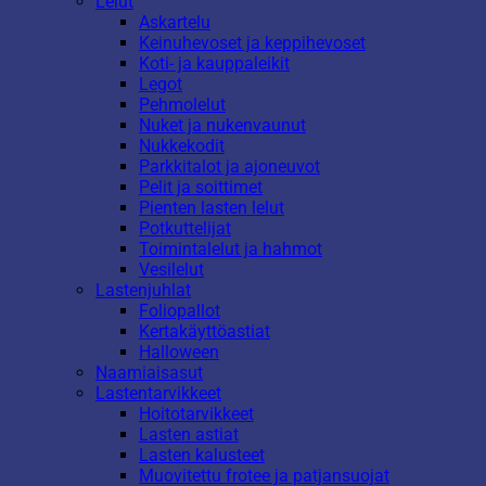
Lelut
Askartelu
Keinuhevoset ja keppihevoset
Koti- ja kauppaleikit
Legot
Pehmolelut
Nuket ja nukenvaunut
Nukkekodit
Parkkitalot ja ajoneuvot
Pelit ja soittimet
Pienten lasten lelut
Potkuttelijat
Toimintalelut ja hahmot
Vesilelut
Lastenjuhlat
Foliopallot
Kertakäyttöastiat
Halloween
Naamiaisasut
Lastentarvikkeet
Hoitotarvikkeet
Lasten astiat
Lasten kalusteet
Muovitettu frotee ja patjansuojat