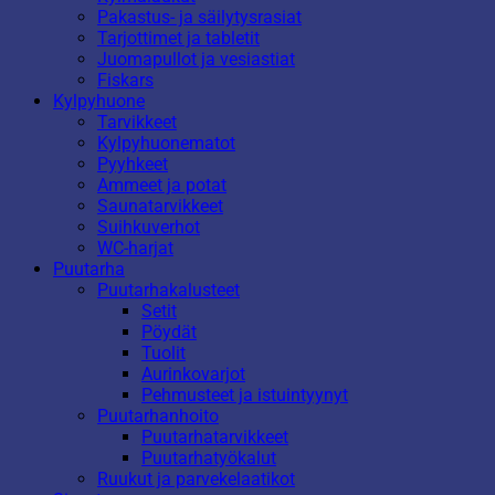
Pakastus- ja säilytysrasiat
Tarjottimet ja tabletit
Juomapullot ja vesiastiat
Fiskars
Kylpyhuone
Tarvikkeet
Kylpyhuonematot
Pyyhkeet
Ammeet ja potat
Saunatarvikkeet
Suihkuverhot
WC-harjat
Puutarha
Puutarhakalusteet
Setit
Pöydät
Tuolit
Aurinkovarjot
Pehmusteet ja istuintyynyt
Puutarhanhoito
Puutarhatarvikkeet
Puutarhatyökalut
Ruukut ja parvekelaatikot