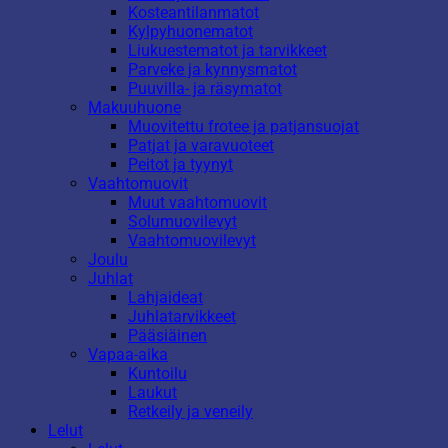
Kosteantilanmatot
Kylpyhuonematot
Liukuestematot ja tarvikkeet
Parveke ja kynnysmatot
Puuvilla- ja räsymatot
Makuuhuone
Muovitettu frotee ja patjansuojat
Patjat ja varavuoteet
Peitot ja tyynyt
Vaahtomuovit
Muut vaahtomuovit
Solumuovilevyt
Vaahtomuovilevyt
Joulu
Juhlat
Lahjaideat
Juhlatarvikkeet
Pääsiäinen
Vapaa-aika
Kuntoilu
Laukut
Retkeily ja veneily
Lelut