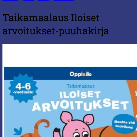
Taikamaalaus Iloiset
arvoitukset-puuhakirja