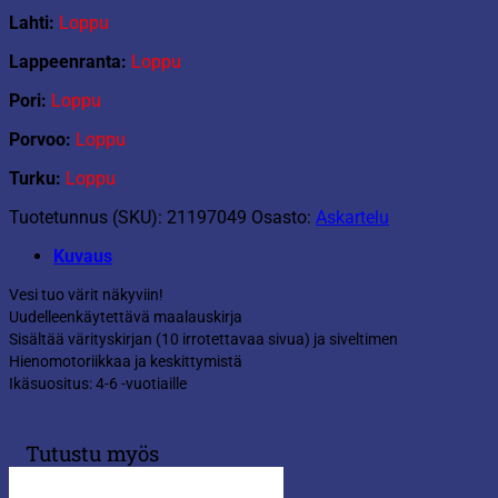
Lahti:
Loppu
Lappeenranta:
Loppu
Pori:
Loppu
Porvoo:
Loppu
Turku:
Loppu
Tuotetunnus (SKU):
21197049
Osasto:
Askartelu
Kuvaus
Vesi tuo värit näkyviin!
Uudelleenkäytettävä maalauskirja
Sisältää värityskirjan (10 irrotettavaa sivua) ja siveltimen
Hienomotoriikkaa ja keskittymistä
Ikäsuositus: 4-6 -vuotiaille
Tutustu myös