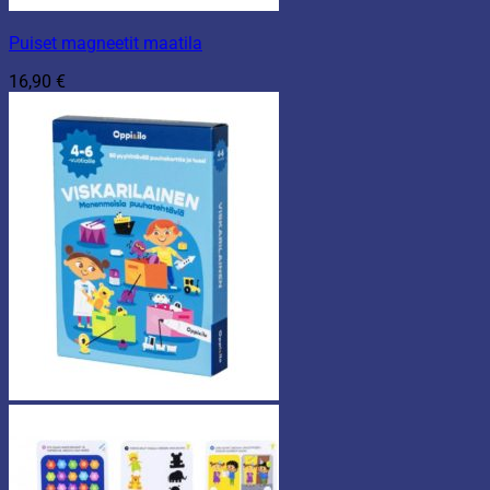
Puiset magneetit maatila
16,90
€