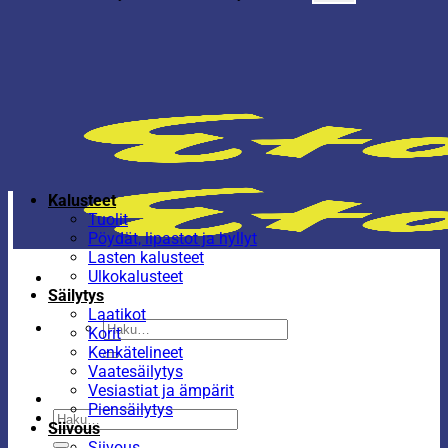
Kalusteet
Tuolit
Pöydät, lipastot ja hyllyt
Lasten kalusteet
Ulkokalusteet
Säilytys
Laatikot
Etsi:
Korit
Kenkätelineet
Vaatesäilytys
Vesiastiat ja ämpärit
Piensäilytys
Etsi:
Siivous
Siivous