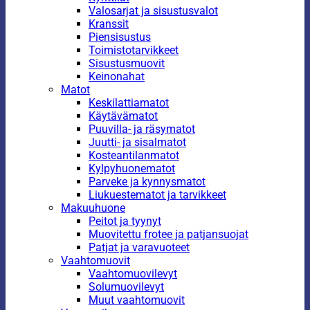
Valosarjat ja sisustusvalot
Kranssit
Piensisustus
Toimistotarvikkeet
Sisustusmuovit
Keinonahat
Matot
Keskilattiamatot
Käytävämatot
Puuvilla- ja räsymatot
Juutti- ja sisalmatot
Kosteantilanmatot
Kylpyhuonematot
Parveke ja kynnysmatot
Liukuestematot ja tarvikkeet
Makuuhuone
Peitot ja tyynyt
Muovitettu frotee ja patjansuojat
Patjat ja varavuoteet
Vaahtomuovit
Vaahtomuovilevyt
Solumuovilevyt
Muut vaahtomuovit