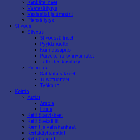
Kenkätelineet
Vaatesäilytys
Vesiastiat ja ämpärit
Piensäilytys
Siivous
Siivous
Siivousvälineet
Pyykkihuolto
Kunnossapito
Parveke- ja kynnysmatot
Jätteiden käsittely
Pienrauta
Sähkötarvikkeet
Turvatuotteet
Työkalut
Keittiö
Astiat
Arabia
Iittala
Keittiötarvikkeet
Keittiötekstiilit
Kernit ja vahakankaat
Kertakäyttöastiat
Kylmälaukut