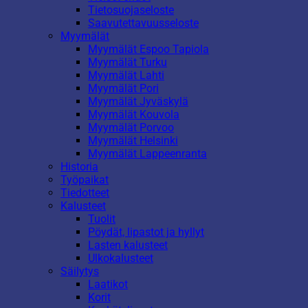
Tietosuojaseloste
Saavutettavuusseloste
Myymälät
Myymälät Espoo Tapiola
Myymälät Turku
Myymälät Lahti
Myymälät Pori
Myymälät Jyväskylä
Myymälät Kouvola
Myymälät Porvoo
Myymälät Helsinki
Myymälät Lappeenranta
Historia
Työpaikat
Tiedotteet
Kalusteet
Tuolit
Pöydät, lipastot ja hyllyt
Lasten kalusteet
Ulkokalusteet
Säilytys
Laatikot
Korit