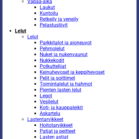
Vapaa-aika
Laukut
Kuntoilu
Retkeily ja veneily
Pelastusliivit
Lelut
Lelut
Parkkitalot ja ajoneuvot
Pehmolelut
Nuket ja nukenvaunut
Nukkekodit
Potkuttelijat
Keinuhevoset ja keppihevoset
Pelit ja soittimet
Toimintalelut ja hahmot
Pienten lasten lelut
Legot
Vesilelut
Koti- ja kauppaleikit
Askartelu
Lastentarvikkeet
Hoitotarvikkeet
Patjat ja peitteet
Lasten astiat