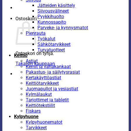
Jätteiden käsittely
Siivousvälineet
Pyykkihuolto
Ostoskori
Kunnossapito
Parveke- ja kynnysmatot
Pienrauta
Työkalut
Sähkötarvikkeet
Turvatuotteet
Ostoskori on tyhjä.
Keittiö
Astiat
Takaisin kauppaan
Kernit ja vahakankaat
Pakastus- ja säilytysrasiat
Kertakäyttöastiat
Keittiötarvikkeet
Juomapullot ja vesiastiat
Kylmälaukut
Tarjottimet ja tabletit
Keittiötekstiilit
Fiskars
Kylpyhuone
Kylpyhuonematot
Tarvikkeet