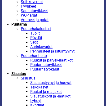
Suihkuverhot
Pyyhkeet
Saunatarvikkeet
WC-harjat
Ammeet ja potat
Puutarha
Puutarhakalusteet
Tuolit
Pöydät
Setit
Aurinkovarjot
Pehmusteet ja istuintyynyt
Puutarhanhoito
Ruukut ja parvekelaatikot
Puutarhatarvikkeet
Puutarhatyökalut
Sisustus
Sisustus
Sisustustyynyt ja huovat
Tekokasvit
Ruukut ja maljakot
Sisustuskorit ja -laatikot
Lyhdyt
Kynttilät