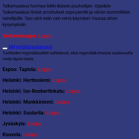
Taikamaalaus hurmaa leikki-ikäisen puuhailijan. Oppi&ilo
Taikamaalaus Iloiset arvoitukset sopii pienille ja vähän isommillekin
taiteilijoille. Taio värit esiin vain vettä käyttäen! Vastaa sitten
kysymyksiin.
Verkkokauppa:
Loppu
Myymäläsaatavuus
Tuotteiden myymäläsaldot vaihtelevat, eikä myymäläkohtaista saatavuutta
voida täysin taata.
Espoo: Tapiola:
Loppu
Helsinki: Herttoniemi:
Loppu
Helsinki: Iso-Roobertinkatu:
Loppu
Helsinki: Munkkiniemi:
Loppu
Helsinki: Suutarila:
Loppu
Jyväskyla:
Loppu
Kouvola:
Loppu