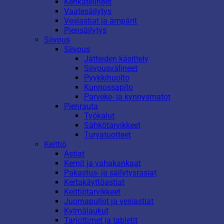
Kenkätelineet
Vaatesäilytys
Vesiastiat ja ämpärit
Piensäilytys
Siivous
Siivous
Jätteiden käsittely
Siivousvälineet
Pyykkihuolto
Kunnossapito
Parveke- ja kynnysmatot
Pienrauta
Työkalut
Sähkötarvikkeet
Turvatuotteet
Keittiö
Astiat
Kernit ja vahakankaat
Pakastus- ja säilytysrasiat
Kertakäyttöastiat
Keittiötarvikkeet
Juomapullot ja vesiastiat
Kylmälaukut
Tarjottimet ja tabletit