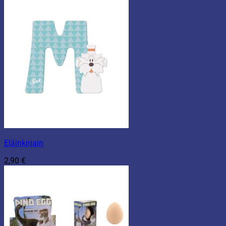
Eläinkirjain
2,90
€