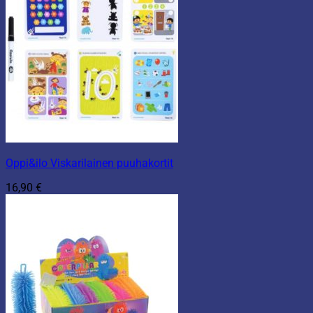
Oppi&ilo Viskarilainen puuhakortit
16,90
€