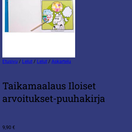
Etusivu
/
Lelut
/
Lelut
/
Askartelu
Taikamaalaus Iloiset
arvoitukset-puuhakirja
9,90
€