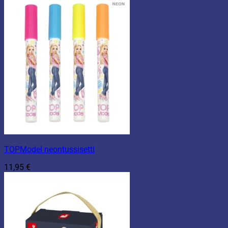
TOPModel neontussisetti
11,95
€