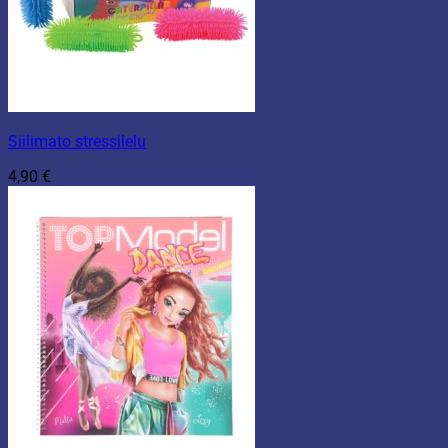
Siilimato stressilelu
4,90
€