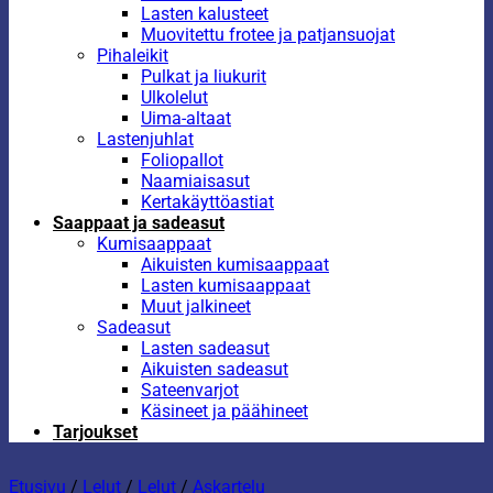
Lasten kalusteet
Muovitettu frotee ja patjansuojat
Pihaleikit
Pulkat ja liukurit
Ulkolelut
Uima-altaat
Lastenjuhlat
Foliopallot
Naamiaisasut
Kertakäyttöastiat
Saappaat ja sadeasut
Kumisaappaat
Aikuisten kumisaappaat
Lasten kumisaappaat
Muut jalkineet
Sadeasut
Lasten sadeasut
Aikuisten sadeasut
Sateenvarjot
Käsineet ja päähineet
Tarjoukset
Etusivu
/
Lelut
/
Lelut
/
Askartelu