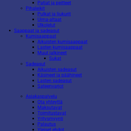
Patjat ja peitteet
Pihaleikit
Pulkat ja liukurit
Uima-altaat
Ulkolelut
Saappaat ja sadeasut
Kumisaappaat
Aikuisten kumisaappaat
Lasten kumisaappaat
Muut jalkineet
Sukat
Sadeasut
Aikuisten sadeasut
Käsineet ja päähineet
Lasten sadeasut
Sateenvarjot
Asiakaspalvelu
Ota yhteyttä
Maksutavat
Toimitustavat
Yritysmyynti
Palautus
Yleiset ehdot