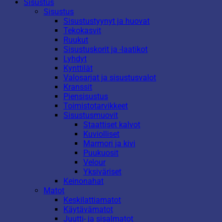
Sisustus
Sisustus
Sisustustyynyt ja huovat
Tekokasvit
Ruukut
Sisustuskorit ja -laatikot
Lyhdyt
Kynttilät
Valosarjat ja sisustusvalot
Kranssit
Piensisustus
Toimistotarvikkeet
Sisustusmuovit
Staattiset kalvot
Kuviolliset
Marmori ja kivi
Puukuosit
Velour
Yksiväriset
Keinonahat
Matot
Keskilattiamatot
Käytävämatot
Juutti- ja sisalmatot