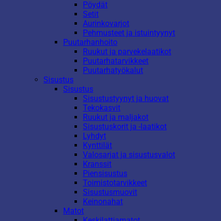
Pöydät
Setit
Aurinkovarjot
Pehmusteet ja istuintyynyt
Puutarhanhoito
Ruukut ja parvekelaatikot
Puutarhatarvikkeet
Puutarhatyökalut
Sisustus
Sisustus
Sisustustyynyt ja huovat
Tekokasvit
Ruukut ja maljakot
Sisustuskorit ja -laatikot
Lyhdyt
Kynttilät
Valosarjat ja sisustusvalot
Kranssit
Piensisustus
Toimistotarvikkeet
Sisustusmuovit
Keinonahat
Matot
Keskilattiamatot