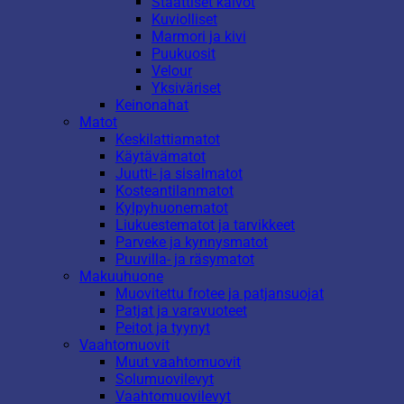
Staattiset kalvot
Kuviolliset
Marmori ja kivi
Puukuosit
Velour
Yksiväriset
Keinonahat
Matot
Keskilattiamatot
Käytävämatot
Juutti- ja sisalmatot
Kosteantilanmatot
Kylpyhuonematot
Liukuestematot ja tarvikkeet
Parveke ja kynnysmatot
Puuvilla- ja räsymatot
Makuuhuone
Muovitettu frotee ja patjansuojat
Patjat ja varavuoteet
Peitot ja tyynyt
Vaahtomuovit
Muut vaahtomuovit
Solumuovilevyt
Vaahtomuovilevyt