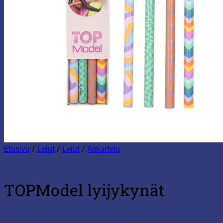
Etusivu
/
Lelut
/
Lelut
/
Askartelu
TOPModel lyijykynät