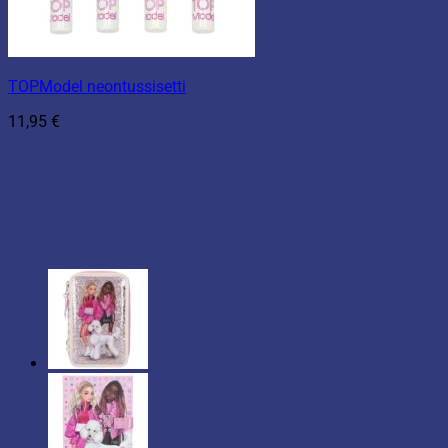
TOPModel neontussisetti
11,95
€