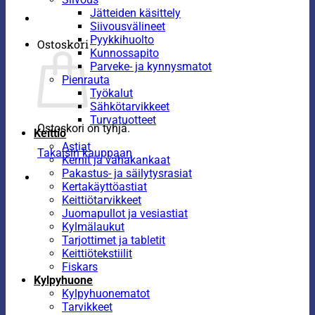
Jätteiden käsittely
Siivousvälineet
Pyykkihuolto
Ostoskori
Kunnossapito
Parveke- ja kynnysmatot
Pienrauta
Työkalut
Sähkötarvikkeet
Turvatuotteet
Ostoskori on tyhjä.
Keittiö
Astiat
Takaisin kauppaan
Kernit ja vahakankaat
Pakastus- ja säilytysrasiat
Kertakäyttöastiat
Keittiötarvikkeet
Juomapullot ja vesiastiat
Kylmälaukut
Tarjottimet ja tabletit
Keittiötekstiilit
Fiskars
Kylpyhuone
Kylpyhuonematot
Tarvikkeet