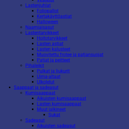
Lastenjuhlat
Foliopallot
Kertakäyttöastiat
Halloween
Naamiaisasut
Lastentarvikkeet
Hoitotarvikkeet
Lasten astiat
Lasten kalusteet
Muovitettu frotee ja patjansuojat
Patjat ja peitteet
Pihaleikit
Pulkat ja liukurit
Uima-altaat
Ulkolelut
Saappaat ja sadeasut
Kumisaappaat
Aikuisten kumisaappaat
Lasten kumisaappaat
Muut jalkineet
Sukat
Sadeasut
Aikuisten sadeasut