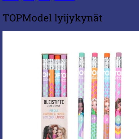
TOPModel lyijykynät