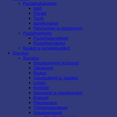
Puutarhakalusteet
Setit
Pöydät
Tuolit
Aurinkovarjot
Pehmusteet ja istuintyynyt
Puutarhanhoito
Puutarhatarvikkeet
Puutarhatyökalut
Ruukut ja parvekelaatikot
Sisustus
Sisustus
Sisustustyynyt ja huovat
Tekokasvit
Ruukut
Sisustuskorit ja -laatikot
Lyhdyt
Kynttilät
Valosarjat ja sisustusvalot
Kranssit
Piensisustus
Toimistotarvikkeet
Sisustusmuovit