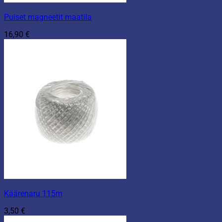
Puiset magneetit maatila
16,90
€
Käärenaru 115m
3,50
€