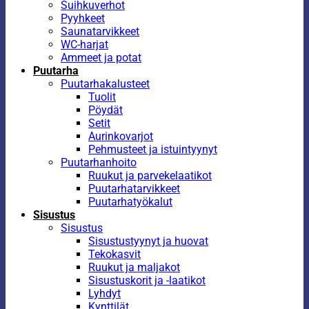
Suihkuverhot
Pyyhkeet
Saunatarvikkeet
WC-harjat
Ammeet ja potat
Puutarha
Puutarhakalusteet
Tuolit
Pöydät
Setit
Aurinkovarjot
Pehmusteet ja istuintyynyt
Puutarhanhoito
Ruukut ja parvekelaatikot
Puutarhatarvikkeet
Puutarhatyökalut
Sisustus
Sisustus
Sisustustyynyt ja huovat
Tekokasvit
Ruukut ja maljakot
Sisustuskorit ja -laatikot
Lyhdyt
Kynttilät