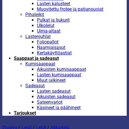
Lasten kalusteet
Muovitettu frotee ja patjansuojat
Pihaleikit
Pulkat ja liukurit
Ulkolelut
Uima-altaat
Lastenjuhlat
Foliopallot
Naamiaisasut
Kertakäyttöastiat
Saappaat ja sadeasut
Kumisaappaat
Aikuisten kumisaappaat
Lasten kumisaappaat
Muut jalkineet
Sadeasut
Lasten sadeasut
Aikuisten sadeasut
Sateenvarjot
Käsineet ja päähineet
Tarjoukset
Etusivu
/
Lelut
/
Lelut
/
Askartelu