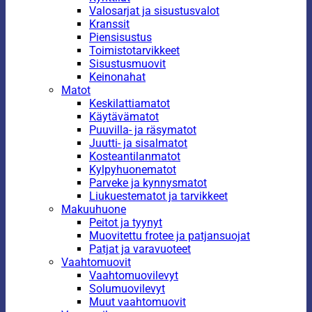
Valosarjat ja sisustusvalot
Kranssit
Piensisustus
Toimistotarvikkeet
Sisustusmuovit
Keinonahat
Matot
Keskilattiamatot
Käytävämatot
Puuvilla- ja räsymatot
Juutti- ja sisalmatot
Kosteantilanmatot
Kylpyhuonematot
Parveke ja kynnysmatot
Liukuestematot ja tarvikkeet
Makuuhuone
Peitot ja tyynyt
Muovitettu frotee ja patjansuojat
Patjat ja varavuoteet
Vaahtomuovit
Vaahtomuovilevyt
Solumuovilevyt
Muut vaahtomuovit