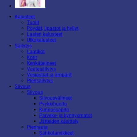
Kalusteet
Tuolit
Pöydät, lipastot ja hyllyt
Lasten kalusteet
Ulkokalusteet
Säilytys
Laatikot
Korit
Kenkätelineet
Vaatesäilytys
Vesiastiat ja ämpärit
Piensäilytys
Siivous
Siivous
Siivousvälineet
Pyykkihuolto
Kunnossapito
Parveke- ja kynnysmatot
Jätteiden käsittely
Pienrauta
Sähkötarvikkeet