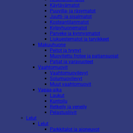
Käytävämatot
Puuvilla- ja räsymatot
Juutti- ja sisalmatot
Kosteantilanmatot
Kylpyhuonematot
Parveke ja kynnysmatot
Liukuestematot ja tarvikkeet
Makuuhuone
Peitot ja tyynyt
Muovitettu frotee ja patjansuojat
Patjat ja varavuoteet
Vaahtomuovit
Vaahtomuovilevyt
Solumuovilevyt
Muut vaahtomuovit
Vapaa-aika
Laukut
Kuntoilu
Retkeily ja veneily
Pelastusliivit
Lelut
Lelut
Parkkitalot ja ajoneuvot