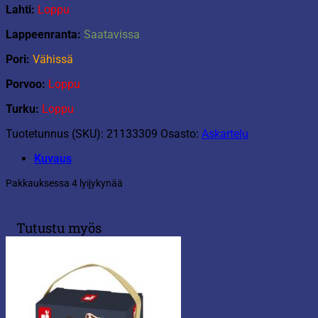
Lahti:
Loppu
Lappeenranta:
Saatavissa
Pori:
Vähissä
Porvoo:
Loppu
Turku:
Loppu
Tuotetunnus (SKU):
21133309
Osasto:
Askartelu
Kuvaus
Pakkauksessa 4 lyijykynää
Tutustu myös