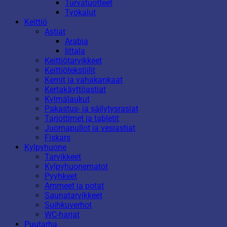
Turvatuotteet
Työkalut
Keittiö
Astiat
Arabia
Iittala
Keittiötarvikkeet
Keittiötekstiilit
Kernit ja vahakankaat
Kertakäyttöastiat
Kylmälaukut
Pakastus- ja säilytysrasiat
Tarjottimet ja tabletit
Juomapullot ja vesiastiat
Fiskars
Kylpyhuone
Tarvikkeet
Kylpyhuonematot
Pyyhkeet
Ammeet ja potat
Saunatarvikkeet
Suihkuverhot
WC-harjat
Puutarha