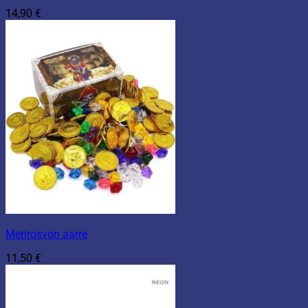
14,90
€
Merirosvon aarre
11,50
€