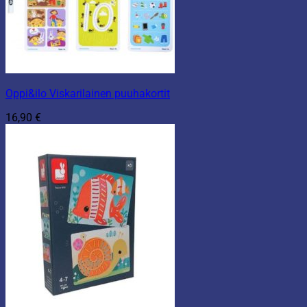
Oppi&ilo Viskarilainen puuhakortit
16,90
€