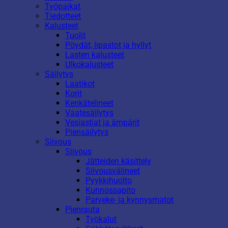
Työpaikat
Tiedotteet
Kalusteet
Tuolit
Pöydät, lipastot ja hyllyt
Lasten kalusteet
Ulkokalusteet
Säilytys
Laatikot
Korit
Kenkätelineet
Vaatesäilytys
Vesiastiat ja ämpärit
Piensäilytys
Siivous
Siivous
Jätteiden käsittely
Siivousvälineet
Pyykkihuolto
Kunnossapito
Parveke- ja kynnysmatot
Pienrauta
Työkalut