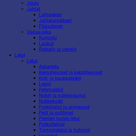
Joulu
Juhlat
Lahjaideat
Juhlatarvikkeet
Pääsiäinen
Vapaa-aika
Kuntoilu
Laukut
Retkeily ja veneily
Lelut
Lelut
Askartelu
Keinuhevoset ja keppihevoset
Koti- ja kauppaleikit
Legot
Pehmolelut
Nuket ja nukenvaunut
Nukkekodit
Parkkitalot ja ajoneuvot
Pelit ja soittimet
Pienten lasten lelut
Potkuttelijat
Toimintalelut ja hahmot
Vesilelut