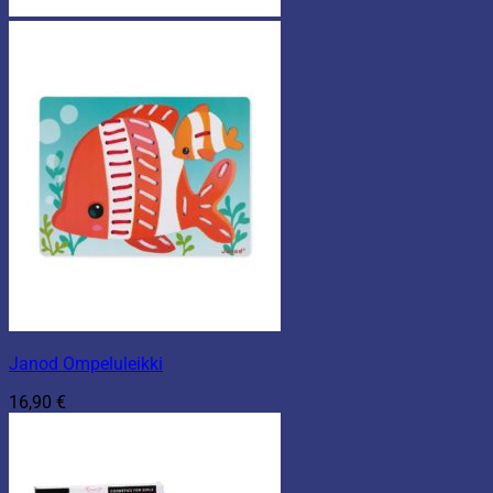
Janod Ompeluleikki
16,90
€