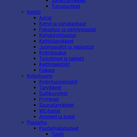
Sähkötarvikkeet
Turvatuotteet
Keittiö
Astiat
Kernit ja vahakankaat
Pakastus- ja säilytysrasiat
Kertakäyttöastiat
Keittiötarvikkeet
Juomapullot ja vesiastiat
Kylmälaukut
Tarjottimet ja tabletit
Keittiötekstiilit
Fiskars
Kylpyhuone
Kylpyhuonematot
Tarvikkeet
Suihkuverhot
Pyyhkeet
Saunatarvikkeet
WC-harjat
Ammeet ja potat
Puutarha
Puutarhakalusteet
Tuolit