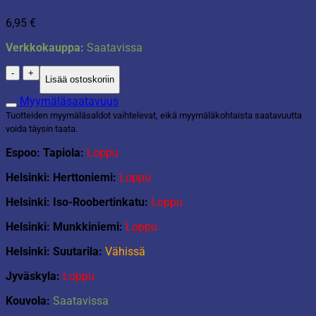
6,95
€
Verkkokauppa:
Saatavissa
TOPModel
Lisää ostoskoriin
lyijykynät
määrä
Myymäläsaatavuus
Tuotteiden myymäläsaldot vaihtelevat, eikä myymäläkohtaista saatavuutta
voida täysin taata.
Espoo: Tapiola:
Loppu
Helsinki: Herttoniemi:
Loppu
Helsinki: Iso-Roobertinkatu:
Loppu
Helsinki: Munkkiniemi:
Loppu
Helsinki: Suutarila:
Vähissä
Jyväskyla:
Loppu
Kouvola:
Saatavissa