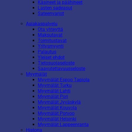
Käsineet ja päähineet
Lasten sadeasut
Sateenvarjot
Asiakaspalvelu
Ota yhteyttä
Maksutavat
Toimitustavat
Yritysmyynti
Palautus
Yleiset ehdot
Tietosuojaseloste
Saavutettavuusseloste
Myymälät
Myymälät Espoo Tapiola
Myymälät Turku
Myymälät Lahti
Myymälät Pori
Myymälät Jyväskylä
Myymälät Kouvola
Myymälät Porvoo
Myymälät Helsinki
Myymälät Lappeenranta
Historia