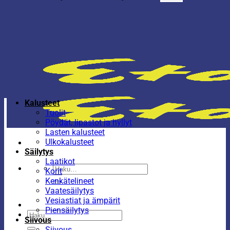
Kalusteet
Tuolit
Pöydät, lipastot ja hyllyt
Lasten kalusteet
Ulkokalusteet
Säilytys
Laatikot
Etsi:
Korit
Kenkätelineet
Vaatesäilytys
Vesiastiat ja ämpärit
Piensäilytys
Etsi:
Siivous
Siivous