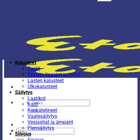
Kalusteet
Tuolit
Pöydät, lipastot ja hyllyt
Lasten kalusteet
Ulkokalusteet
Säilytys
Laatikot
Etsi:
Korit
Kenkätelineet
Vaatesäilytys
Vesiastiat ja ämpärit
Piensäilytys
Etsi:
Siivous
Siivous