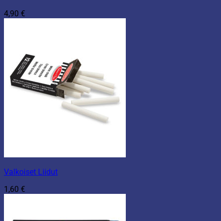
4,90
€
Valkoiset Liidut
1,60
€