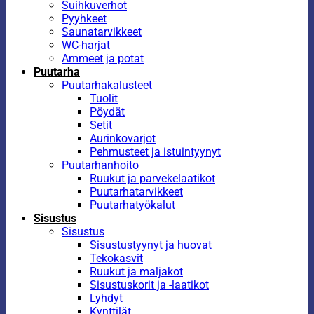
Suihkuverhot
Pyyhkeet
Saunatarvikkeet
WC-harjat
Ammeet ja potat
Puutarha
Puutarhakalusteet
Tuolit
Pöydät
Setit
Aurinkovarjot
Pehmusteet ja istuintyynyt
Puutarhanhoito
Ruukut ja parvekelaatikot
Puutarhatarvikkeet
Puutarhatyökalut
Sisustus
Sisustus
Sisustustyynyt ja huovat
Tekokasvit
Ruukut ja maljakot
Sisustuskorit ja -laatikot
Lyhdyt
Kynttilät