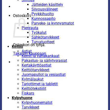
Jätteiden käsittely
Siivousvälineet
Pyykkihuolto
Ostoskori
Kunnossapito
Parveke- ja kynnysmatot
Pienrauta
Työkalut
Sähkötarvikkeet
Turvatuotteet
Ostoskori on tyhjä.
Keittiö
Astiat
Takaisin kauppaan
Kernit ja vahakankaat
Pakastus- ja säilytysrasiat
Kertakäyttöastiat
Keittiötarvikkeet
Juomapullot ja vesiastiat
Kylmälaukut
Tarjottimet ja tabletit
Keittiötekstiilit
Fiskars
Kylpyhuone
Kylpyhuonematot
Tarvikkeet