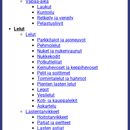
Vapaa-aika
Laukut
Kuntoilu
Retkeily ja veneily
Pelastusliivit
Lelut
Lelut
Parkkitalot ja ajoneuvot
Pehmolelut
Nuket ja nukenvaunut
Nukkekodit
Potkuttelijat
Keinuhevoset ja keppihevoset
Pelit ja soittimet
Toimintalelut ja hahmot
Pienten lasten lelut
Legot
Vesilelut
Koti- ja kauppaleikit
Askartelu
Lastentarvikkeet
Hoitotarvikkeet
Patjat ja peitteet
Lasten astiat