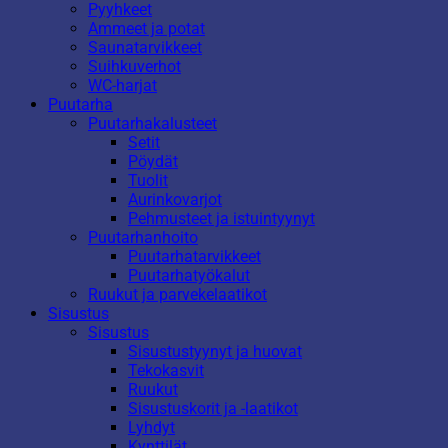
Pyyhkeet
Ammeet ja potat
Saunatarvikkeet
Suihkuverhot
WC-harjat
Puutarha
Puutarhakalusteet
Setit
Pöydät
Tuolit
Aurinkovarjot
Pehmusteet ja istuintyynyt
Puutarhanhoito
Puutarhatarvikkeet
Puutarhatyökalut
Ruukut ja parvekelaatikot
Sisustus
Sisustus
Sisustustyynyt ja huovat
Tekokasvit
Ruukut
Sisustuskorit ja -laatikot
Lyhdyt
Kynttilät