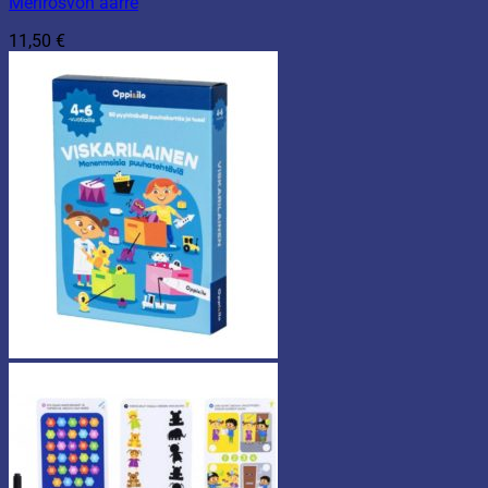
Merirosvon aarre
11,50
€