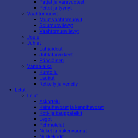
Patjat ja varavuoteet
Peitot ja tyynyt
Vaahtomuovit
Muut vaahtomuovit
Solumuovilevyt
Vaahtomuovilevyt
Joulu
Juhlat
Lahjaideat
Juhlatarvikkeet
Pääsiäinen
Vapaa-aika
Kuntoilu
Laukut
Retkeily ja veneily
Lelut
Lelut
Askartelu
Keinuhevoset ja keppihevoset
Koti- ja kauppaleikit
Legot
Pehmolelut
Nuket ja nukenvaunut
Nukkekodit