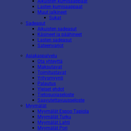
Aikuisten kumisaappaat
Lasten kumisaappaat
Muut jalkineet
Sukat
Sadeasut
Aikuisten sadeasut
Käsineet ja päähineet
Lasten sadeasut
Sateenvarjot
Asiakaspalvelu
Ota yhteyttä
Maksutavat
Toimitustavat
Yritysmyynti
Palautus
Yleiset ehdot
Tietosuojaseloste
Saavutettavuusseloste
Myymälät
Myymälät Espoo Tapiola
Myymälät Turku
Myymälät Lahti
Myymälät Pori