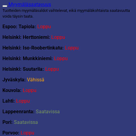
Myymäläsaatavuus
Tuotteiden myymäläsaldot vaihtelevat, eikä myymäläkohtaista saatavuutta
voida täysin taata.
Espoo: Tapiola:
Loppu
Helsinki: Herttoniemi:
Loppu
Helsinki: Iso-Roobertinkatu:
Loppu
Helsinki: Munkkiniemi:
Loppu
Helsinki: Suutarila:
Loppu
Jyväskyla:
Vähissä
Kouvola:
Loppu
Lahti:
Loppu
Lappeenranta:
Saatavissa
Pori:
Saatavissa
Porvoo:
Loppu