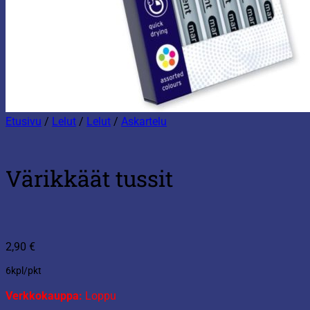
Etusivu
/
Lelut
/
Lelut
/
Askartelu
Värikkäät tussit
2,90
€
6kpl/pkt
Verkkokauppa:
Loppu