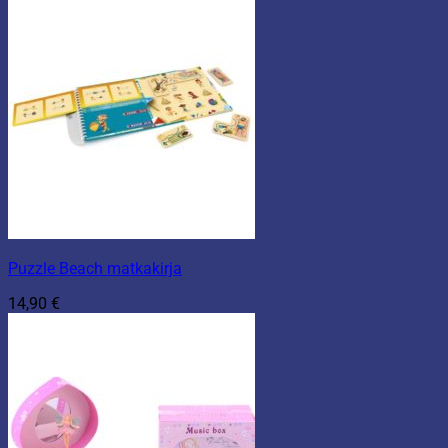
Puzzle Beach matkakirja
14,90
€