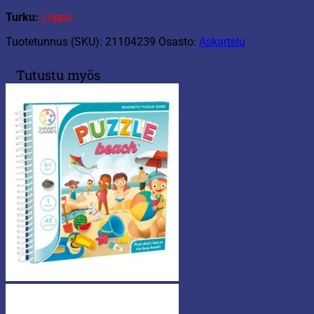
Turku:
Loppu
Tuotetunnus (SKU):
21104239
Osasto:
Askartelu
Tutustu myös