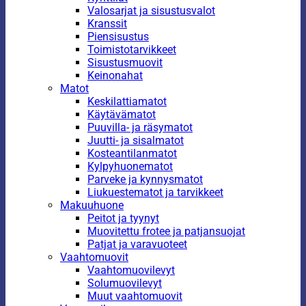
Valosarjat ja sisustusvalot
Kranssit
Piensisustus
Toimistotarvikkeet
Sisustusmuovit
Keinonahat
Matot
Keskilattiamatot
Käytävämatot
Puuvilla- ja räsymatot
Juutti- ja sisalmatot
Kosteantilanmatot
Kylpyhuonematot
Parveke ja kynnysmatot
Liukuestematot ja tarvikkeet
Makuuhuone
Peitot ja tyynyt
Muovitettu frotee ja patjansuojat
Patjat ja varavuoteet
Vaahtomuovit
Vaahtomuovilevyt
Solumuovilevyt
Muut vaahtomuovit