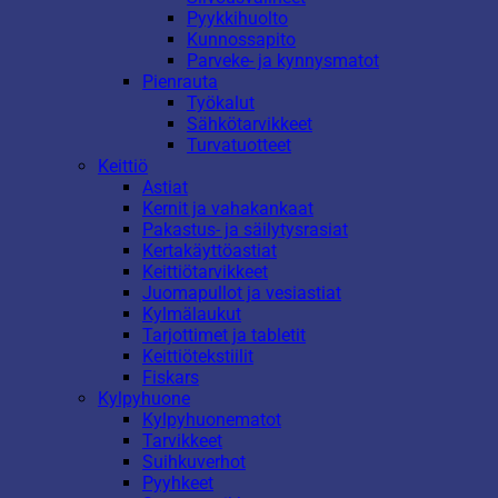
Pyykkihuolto
Kunnossapito
Parveke- ja kynnysmatot
Pienrauta
Työkalut
Sähkötarvikkeet
Turvatuotteet
Keittiö
Astiat
Kernit ja vahakankaat
Pakastus- ja säilytysrasiat
Kertakäyttöastiat
Keittiötarvikkeet
Juomapullot ja vesiastiat
Kylmälaukut
Tarjottimet ja tabletit
Keittiötekstiilit
Fiskars
Kylpyhuone
Kylpyhuonematot
Tarvikkeet
Suihkuverhot
Pyyhkeet