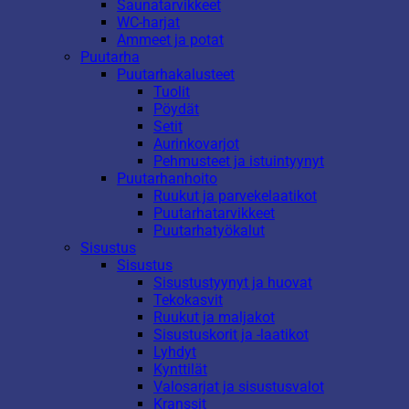
Saunatarvikkeet
WC-harjat
Ammeet ja potat
Puutarha
Puutarhakalusteet
Tuolit
Pöydät
Setit
Aurinkovarjot
Pehmusteet ja istuintyynyt
Puutarhanhoito
Ruukut ja parvekelaatikot
Puutarhatarvikkeet
Puutarhatyökalut
Sisustus
Sisustus
Sisustustyynyt ja huovat
Tekokasvit
Ruukut ja maljakot
Sisustuskorit ja -laatikot
Lyhdyt
Kynttilät
Valosarjat ja sisustusvalot
Kranssit