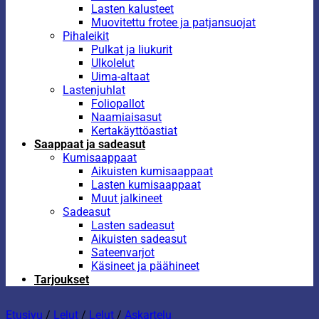
Lasten kalusteet
Muovitettu frotee ja patjansuojat
Pihaleikit
Pulkat ja liukurit
Ulkolelut
Uima-altaat
Lastenjuhlat
Foliopallot
Naamiaisasut
Kertakäyttöastiat
Saappaat ja sadeasut
Kumisaappaat
Aikuisten kumisaappaat
Lasten kumisaappaat
Muut jalkineet
Sadeasut
Lasten sadeasut
Aikuisten sadeasut
Sateenvarjot
Käsineet ja päähineet
Tarjoukset
Etusivu
/
Lelut
/
Lelut
/
Askartelu