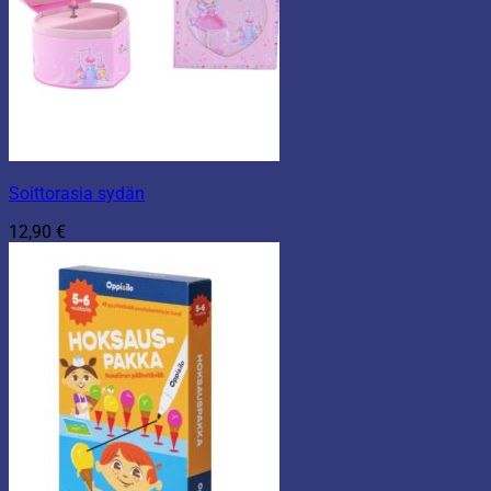
Soittorasia sydän
12,90
€