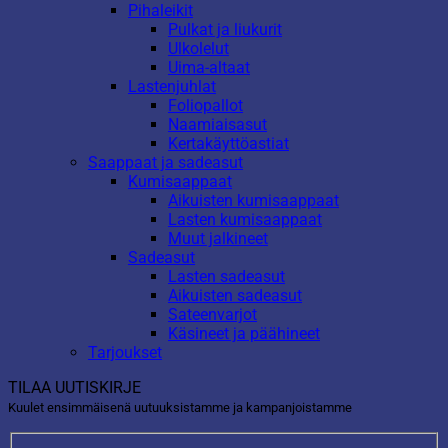
Pihaleikit
Pulkat ja liukurit
Ulkolelut
Uima-altaat
Lastenjuhlat
Foliopallot
Naamiaisasut
Kertakäyttöastiat
Saappaat ja sadeasut
Kumisaappaat
Aikuisten kumisaappaat
Lasten kumisaappaat
Muut jalkineet
Sadeasut
Lasten sadeasut
Aikuisten sadeasut
Sateenvarjot
Käsineet ja päähineet
Tarjoukset
TILAA UUTISKIRJE
Kuulet ensimmäisenä uutuuksistamme ja kampanjoistamme