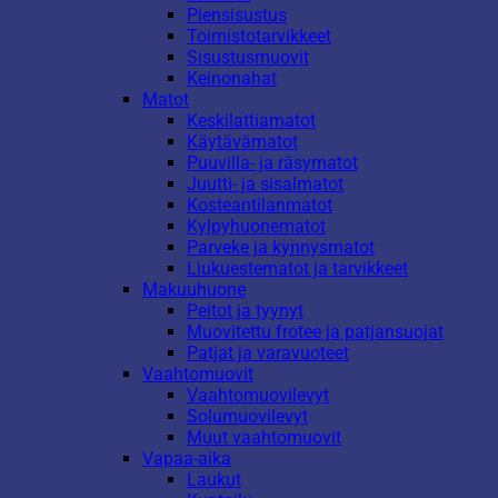
Piensisustus
Toimistotarvikkeet
Sisustusmuovit
Keinonahat
Matot
Keskilattiamatot
Käytävämatot
Puuvilla- ja räsymatot
Juutti- ja sisalmatot
Kosteantilanmatot
Kylpyhuonematot
Parveke ja kynnysmatot
Liukuestematot ja tarvikkeet
Makuuhuone
Peitot ja tyynyt
Muovitettu frotee ja patjansuojat
Patjat ja varavuoteet
Vaahtomuovit
Vaahtomuovilevyt
Solumuovilevyt
Muut vaahtomuovit
Vapaa-aika
Laukut