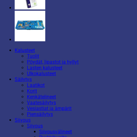
Kalusteet
Tuolit
Pöydät, lipastot ja hyllyt
Lasten kalusteet
Ulkokalusteet
Säilytys
Laatikot
Korit
Kenkätelineet
Vaatesäilytys
Vesiastiat ja ämpärit
Piensäilytys
Siivous
Siivous
Siivousvälineet