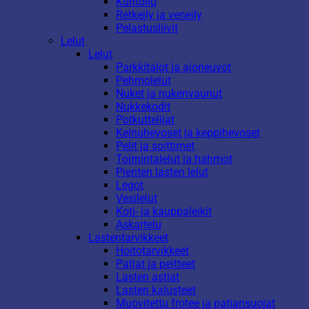
Kuntoilu
Retkeily ja veneily
Pelastusliivit
Lelut
Lelut
Parkkitalot ja ajoneuvot
Pehmolelut
Nuket ja nukenvaunut
Nukkekodit
Potkuttelijat
Keinuhevoset ja keppihevoset
Pelit ja soittimet
Toimintalelut ja hahmot
Pienten lasten lelut
Legot
Vesilelut
Koti- ja kauppaleikit
Askartelu
Lastentarvikkeet
Hoitotarvikkeet
Patjat ja peitteet
Lasten astiat
Lasten kalusteet
Muovitettu frotee ja patjansuojat