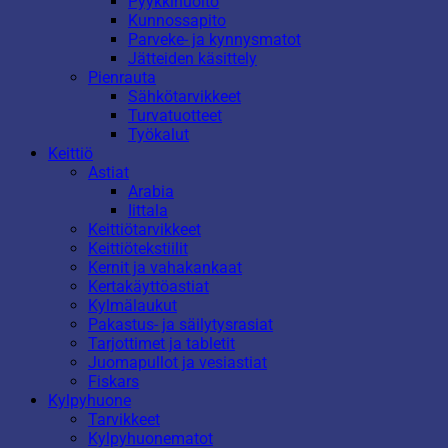
Pyykkihuolto
Kunnossapito
Parveke- ja kynnysmatot
Jätteiden käsittely
Pienrauta
Sähkötarvikkeet
Turvatuotteet
Työkalut
Keittiö
Astiat
Arabia
Iittala
Keittiötarvikkeet
Keittiötekstiilit
Kernit ja vahakankaat
Kertakäyttöastiat
Kylmälaukut
Pakastus- ja säilytysrasiat
Tarjottimet ja tabletit
Juomapullot ja vesiastiat
Fiskars
Kylpyhuone
Tarvikkeet
Kylpyhuonematot