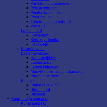
Parkkitalot ja ajoneuvot
Pelit ja soittimet
Pienten lasten lelut
Potkuttelijat
Toimintalelut ja hahmot
Vesilelut
Lastenjuhlat
Foliopallot
Kertakäyttöastiat
Halloween
Naamiaisasut
Lastentarvikkeet
Hoitotarvikkeet
Lasten astiat
Lasten kalusteet
Muovitettu frotee ja patjansuojat
Patjat ja peitteet
Pihaleikit
Pulkat ja liukurit
Uima-altaat
Ulkolelut
Saappaat ja sadeasut
Kumisaappaat