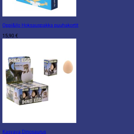
Oppi&ilo Hoksauspakka puuhakortit
15,90
€
Kasvava Dinosaurus