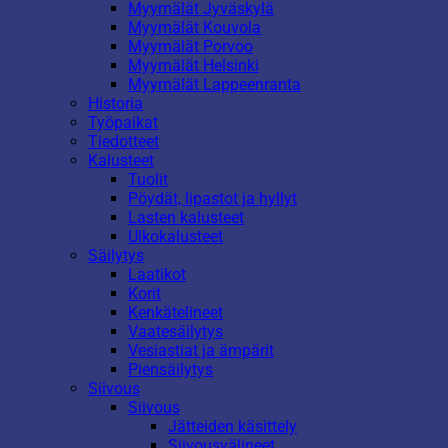
Myymälät Jyväskylä
Myymälät Kouvola
Myymälät Porvoo
Myymälät Helsinki
Myymälät Lappeenranta
Historia
Työpaikat
Tiedotteet
Kalusteet
Tuolit
Pöydät, lipastot ja hyllyt
Lasten kalusteet
Ulkokalusteet
Säilytys
Laatikot
Korit
Kenkätelineet
Vaatesäilytys
Vesiastiat ja ämpärit
Piensäilytys
Siivous
Siivous
Jätteiden käsittely
Siivousvälineet