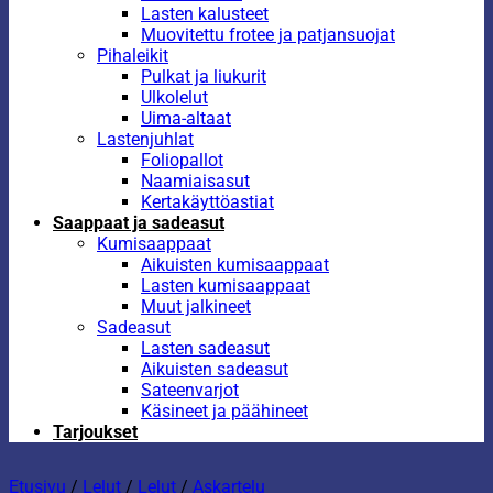
Lasten kalusteet
Muovitettu frotee ja patjansuojat
Pihaleikit
Pulkat ja liukurit
Ulkolelut
Uima-altaat
Lastenjuhlat
Foliopallot
Naamiaisasut
Kertakäyttöastiat
Saappaat ja sadeasut
Kumisaappaat
Aikuisten kumisaappaat
Lasten kumisaappaat
Muut jalkineet
Sadeasut
Lasten sadeasut
Aikuisten sadeasut
Sateenvarjot
Käsineet ja päähineet
Tarjoukset
Etusivu
/
Lelut
/
Lelut
/
Askartelu