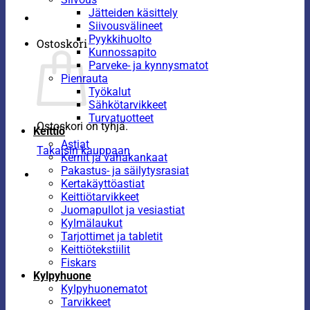
Jätteiden käsittely
Siivousvälineet
Pyykkihuolto
Ostoskori
Kunnossapito
Parveke- ja kynnysmatot
Pienrauta
Työkalut
Sähkötarvikkeet
Turvatuotteet
Ostoskori on tyhjä.
Keittiö
Astiat
Takaisin kauppaan
Kernit ja vahakankaat
Pakastus- ja säilytysrasiat
Kertakäyttöastiat
Keittiötarvikkeet
Juomapullot ja vesiastiat
Kylmälaukut
Tarjottimet ja tabletit
Keittiötekstiilit
Fiskars
Kylpyhuone
Kylpyhuonematot
Tarvikkeet