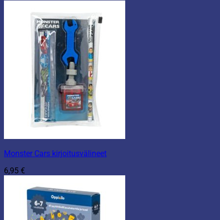
Monster Cars kirjoitusvälineet
6,95
€