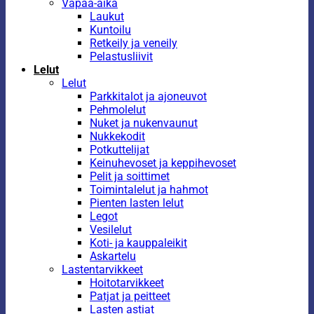
Vapaa-aika
Laukut
Kuntoilu
Retkeily ja veneily
Pelastusliivit
Lelut
Lelut
Parkkitalot ja ajoneuvot
Pehmolelut
Nuket ja nukenvaunut
Nukkekodit
Potkuttelijat
Keinuhevoset ja keppihevoset
Pelit ja soittimet
Toimintalelut ja hahmot
Pienten lasten lelut
Legot
Vesilelut
Koti- ja kauppaleikit
Askartelu
Lastentarvikkeet
Hoitotarvikkeet
Patjat ja peitteet
Lasten astiat