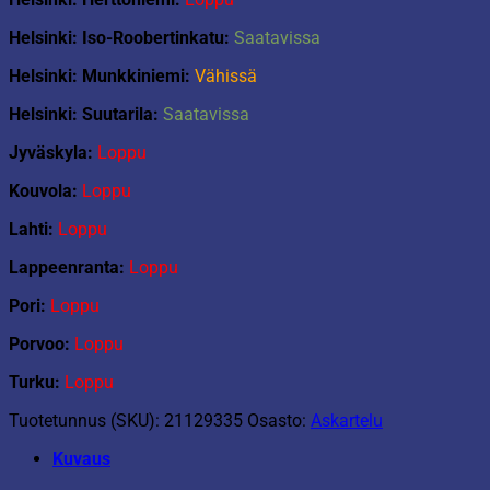
Helsinki: Iso-Roobertinkatu:
Saatavissa
Helsinki: Munkkiniemi:
Vähissä
Helsinki: Suutarila:
Saatavissa
Jyväskyla:
Loppu
Kouvola:
Loppu
Lahti:
Loppu
Lappeenranta:
Loppu
Pori:
Loppu
Porvoo:
Loppu
Turku:
Loppu
Tuotetunnus (SKU):
21129335
Osasto:
Askartelu
Kuvaus