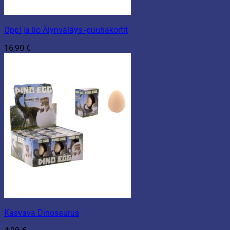
Oppi ja ilo Älynväläys -puuhakortit
16,90
€
Kasvava Dinosaurus