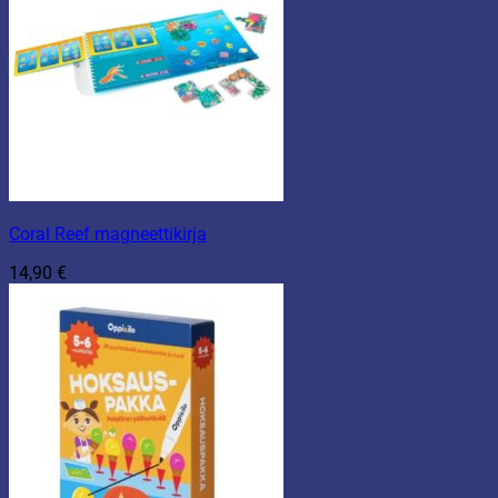
Coral Reef magneettikirja
14,90
€