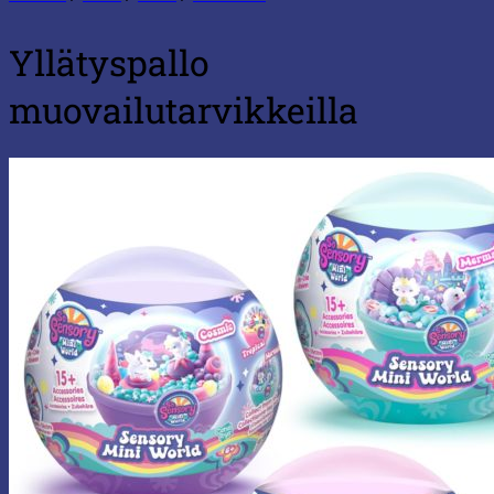
Yllätyspallo
muovailutarvikkeilla