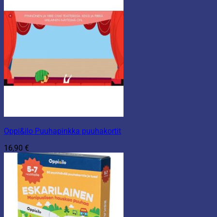
Oppi&ilo Puuhapinkka puuhakortit
16,90
€