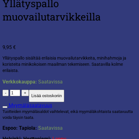
Yllätyspallo
muovailutarvikkeilla
9,95
€
Yllätyspallo sisältää erilaisia muovailutarvikkeita, minihahmoja ja
koristeita minikokoisen maailman tekemiseen. Saatavilla kolme
erilaista.
Verkkokauppa:
Saatavissa
Yllätyspallo
Lisää ostoskoriin
muovailutarvikkeilla
määrä
Myymäläsaatavuus
Tuotteiden myymäläsaldot vaihtelevat, eikä myymäläkohtaista saatavuutta
voida täysin taata.
Espoo: Tapiola:
Saatavissa
Helsinki: Herttoniemi:
Loppu