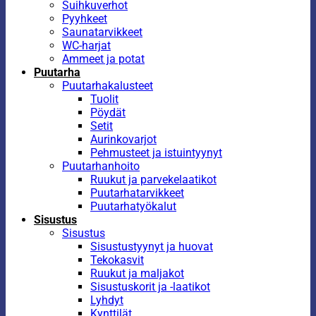
Suihkuverhot
Pyyhkeet
Saunatarvikkeet
WC-harjat
Ammeet ja potat
Puutarha
Puutarhakalusteet
Tuolit
Pöydät
Setit
Aurinkovarjot
Pehmusteet ja istuintyynyt
Puutarhanhoito
Ruukut ja parvekelaatikot
Puutarhatarvikkeet
Puutarhatyökalut
Sisustus
Sisustus
Sisustustyynyt ja huovat
Tekokasvit
Ruukut ja maljakot
Sisustuskorit ja -laatikot
Lyhdyt
Kynttilät