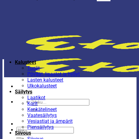
Kalusteet
Tuolit
Pöydät, lipastot ja hyllyt
Lasten kalusteet
Ulkokalusteet
Säilytys
Laatikot
Etsi:
Korit
Kenkätelineet
Vaatesäilytys
Vesiastiat ja ämpärit
Piensäilytys
Etsi:
Siivous
Siivous