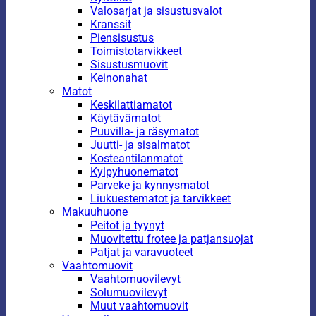
Valosarjat ja sisustusvalot
Kranssit
Piensisustus
Toimistotarvikkeet
Sisustusmuovit
Keinonahat
Matot
Keskilattiamatot
Käytävämatot
Puuvilla- ja räsymatot
Juutti- ja sisalmatot
Kosteantilanmatot
Kylpyhuonematot
Parveke ja kynnysmatot
Liukuestematot ja tarvikkeet
Makuuhuone
Peitot ja tyynyt
Muovitettu frotee ja patjansuojat
Patjat ja varavuoteet
Vaahtomuovit
Vaahtomuovilevyt
Solumuovilevyt
Muut vaahtomuovit