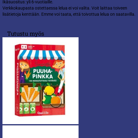
Ikäsuositus: yli 6-vuotiaille.
Verkkokaupasta ostettaessa lelua ei voi valita. Voit laittaa toiveen
lisätietoja kenttään. Emme voi taata, että toivottua lelua on saatavilla.
Tutustu myös