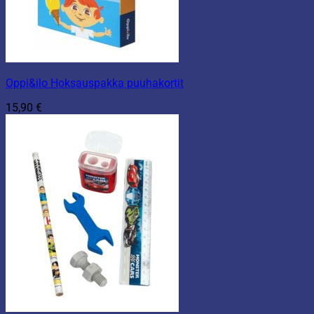
Oppi&ilo Hoksauspakka puuhakortit
15,90
€