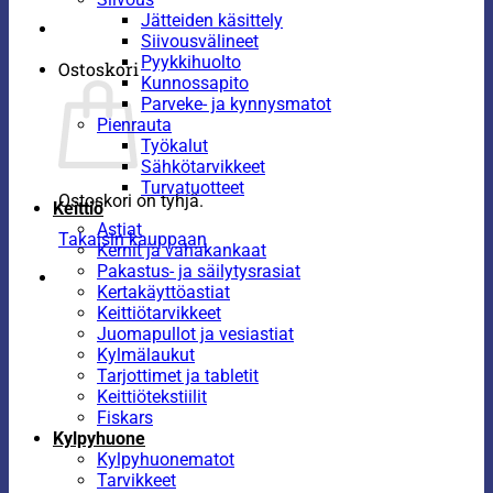
Jätteiden käsittely
Siivousvälineet
Pyykkihuolto
Ostoskori
Kunnossapito
Parveke- ja kynnysmatot
Pienrauta
Työkalut
Sähkötarvikkeet
Turvatuotteet
Ostoskori on tyhjä.
Keittiö
Astiat
Takaisin kauppaan
Kernit ja vahakankaat
Pakastus- ja säilytysrasiat
Kertakäyttöastiat
Keittiötarvikkeet
Juomapullot ja vesiastiat
Kylmälaukut
Tarjottimet ja tabletit
Keittiötekstiilit
Fiskars
Kylpyhuone
Kylpyhuonematot
Tarvikkeet