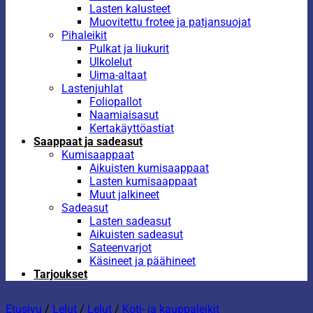
Lasten kalusteet
Muovitettu frotee ja patjansuojat
Pihaleikit
Pulkat ja liukurit
Ulkolelut
Uima-altaat
Lastenjuhlat
Foliopallot
Naamiaisasut
Kertakäyttöastiat
Saappaat ja sadeasut
Kumisaappaat
Aikuisten kumisaappaat
Lasten kumisaappaat
Muut jalkineet
Sadeasut
Lasten sadeasut
Aikuisten sadeasut
Sateenvarjot
Käsineet ja päähineet
Tarjoukset
Etusivu
/
Lelut
/
Lelut
/
Koti- ja kauppaleikit