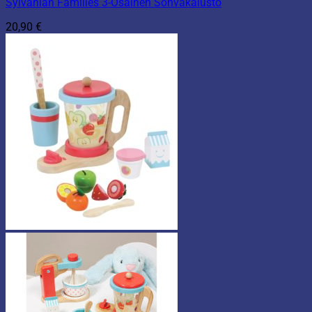
Sylvanian Families 3-Osainen Sohvakalusto
20,90
€