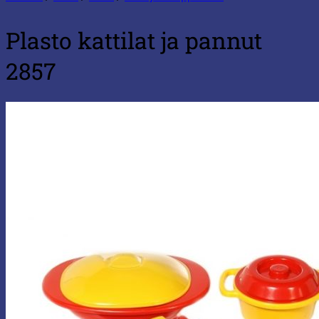
Plasto kattilat ja pannut
2857