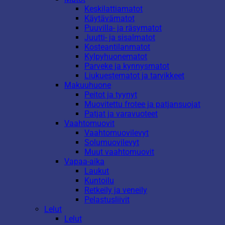
Keskilattiamatot
Käytävämatot
Puuvilla- ja räsymatot
Juutti- ja sisalmatot
Kosteantilanmatot
Kylpyhuonematot
Parveke ja kynnysmatot
Liukuestematot ja tarvikkeet
Makuuhuone
Peitot ja tyynyt
Muovitettu frotee ja patjansuojat
Patjat ja varavuoteet
Vaahtomuovit
Vaahtomuovilevyt
Solumuovilevyt
Muut vaahtomuovit
Vapaa-aika
Laukut
Kuntoilu
Retkeily ja veneily
Pelastusliivit
Lelut
Lelut