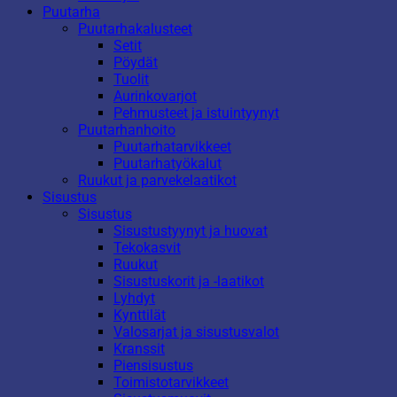
Puutarha
Puutarhakalusteet
Setit
Pöydät
Tuolit
Aurinkovarjot
Pehmusteet ja istuintyynyt
Puutarhanhoito
Puutarhatarvikkeet
Puutarhatyökalut
Ruukut ja parvekelaatikot
Sisustus
Sisustus
Sisustustyynyt ja huovat
Tekokasvit
Ruukut
Sisustuskorit ja -laatikot
Lyhdyt
Kynttilät
Valosarjat ja sisustusvalot
Kranssit
Piensisustus
Toimistotarvikkeet