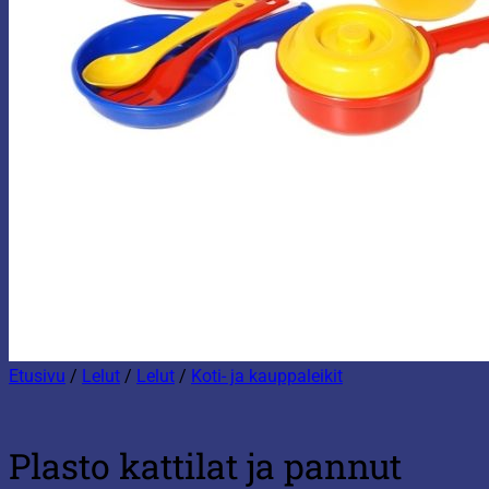
Etusivu
/
Lelut
/
Lelut
/
Koti- ja kauppaleikit
Plasto kattilat ja pannut