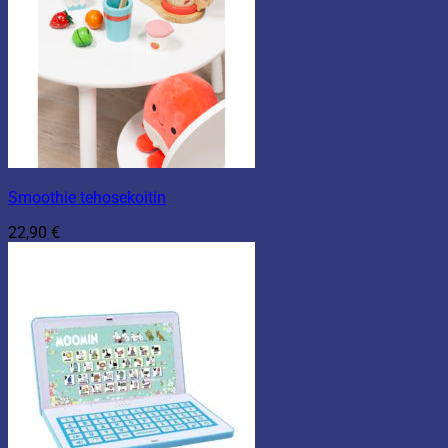
Smoothie tehosekoitin
22,90
€