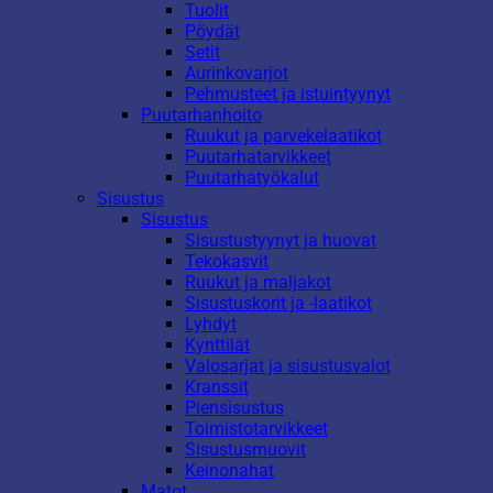
Tuolit
Pöydät
Setit
Aurinkovarjot
Pehmusteet ja istuintyynyt
Puutarhanhoito
Ruukut ja parvekelaatikot
Puutarhatarvikkeet
Puutarhatyökalut
Sisustus
Sisustus
Sisustustyynyt ja huovat
Tekokasvit
Ruukut ja maljakot
Sisustuskorit ja -laatikot
Lyhdyt
Kynttilät
Valosarjat ja sisustusvalot
Kranssit
Piensisustus
Toimistotarvikkeet
Sisustusmuovit
Keinonahat
Matot