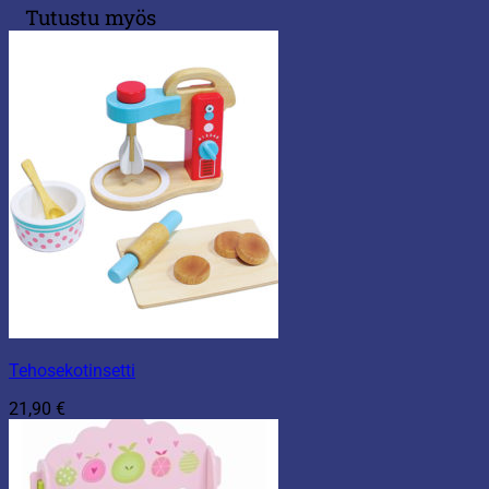
Tutustu myös
Tehosekotinsetti
21,90
€