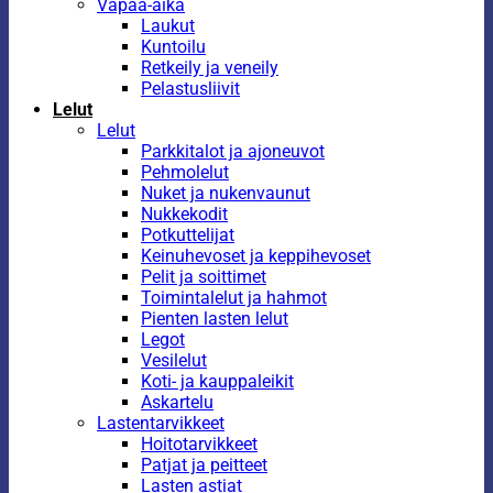
Vapaa-aika
Laukut
Kuntoilu
Retkeily ja veneily
Pelastusliivit
Lelut
Lelut
Parkkitalot ja ajoneuvot
Pehmolelut
Nuket ja nukenvaunut
Nukkekodit
Potkuttelijat
Keinuhevoset ja keppihevoset
Pelit ja soittimet
Toimintalelut ja hahmot
Pienten lasten lelut
Legot
Vesilelut
Koti- ja kauppaleikit
Askartelu
Lastentarvikkeet
Hoitotarvikkeet
Patjat ja peitteet
Lasten astiat