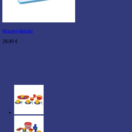
Muumi-läppäri
28,90
€