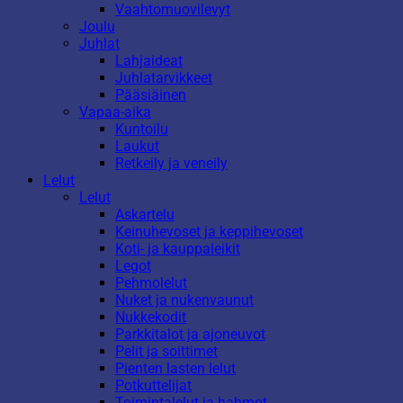
Vaahtomuovilevyt
Joulu
Juhlat
Lahjaideat
Juhlatarvikkeet
Pääsiäinen
Vapaa-aika
Kuntoilu
Laukut
Retkeily ja veneily
Lelut
Lelut
Askartelu
Keinuhevoset ja keppihevoset
Koti- ja kauppaleikit
Legot
Pehmolelut
Nuket ja nukenvaunut
Nukkekodit
Parkkitalot ja ajoneuvot
Pelit ja soittimet
Pienten lasten lelut
Potkuttelijat
Toimintalelut ja hahmot