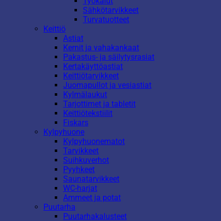
Työkalut
Sähkötarvikkeet
Turvatuotteet
Keittiö
Astiat
Kernit ja vahakankaat
Pakastus- ja säilytysrasiat
Kertakäyttöastiat
Keittiötarvikkeet
Juomapullot ja vesiastiat
Kylmälaukut
Tarjottimet ja tabletit
Keittiötekstiilit
Fiskars
Kylpyhuone
Kylpyhuonematot
Tarvikkeet
Suihkuverhot
Pyyhkeet
Saunatarvikkeet
WC-harjat
Ammeet ja potat
Puutarha
Puutarhakalusteet