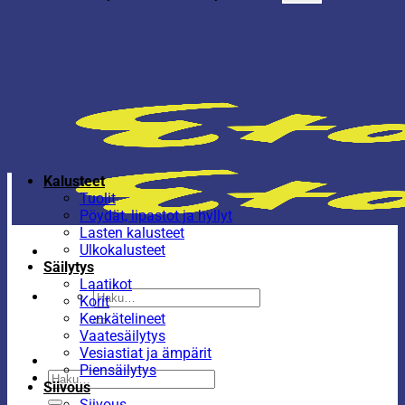
Kalusteet
Tuolit
Pöydät, lipastot ja hyllyt
Lasten kalusteet
Ulkokalusteet
Säilytys
Laatikot
Etsi:
Korit
Kenkätelineet
Vaatesäilytys
Vesiastiat ja ämpärit
Piensäilytys
Etsi:
Siivous
Siivous