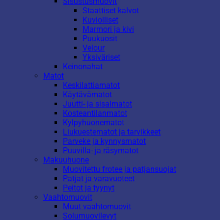
Sisustusmuovit
Staattiset kalvot
Kuviolliset
Marmori ja kivi
Puukuosit
Velour
Yksiväriset
Keinonahat
Matot
Keskilattiamatot
Käytävämatot
Juutti- ja sisalmatot
Kosteantilanmatot
Kylpyhuonematot
Liukuestematot ja tarvikkeet
Parveke ja kynnysmatot
Puuvilla- ja räsymatot
Makuuhuone
Muovitettu frotee ja patjansuojat
Patjat ja varavuoteet
Peitot ja tyynyt
Vaahtomuovit
Muut vaahtomuovit
Solumuovilevyt