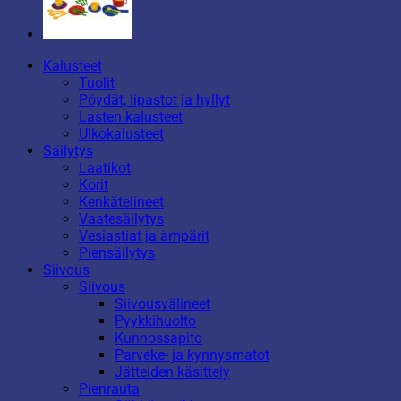
Kalusteet
Tuolit
Pöydät, lipastot ja hyllyt
Lasten kalusteet
Ulkokalusteet
Säilytys
Laatikot
Korit
Kenkätelineet
Vaatesäilytys
Vesiastiat ja ämpärit
Piensäilytys
Siivous
Siivous
Siivousvälineet
Pyykkihuolto
Kunnossapito
Parveke- ja kynnysmatot
Jätteiden käsittely
Pienrauta