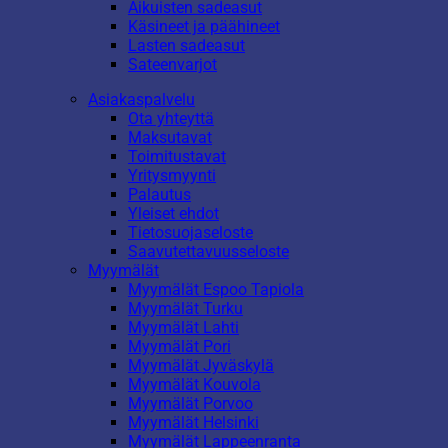
Aikuisten sadeasut
Käsineet ja päähineet
Lasten sadeasut
Sateenvarjot
Asiakaspalvelu
Ota yhteyttä
Maksutavat
Toimitustavat
Yritysmyynti
Palautus
Yleiset ehdot
Tietosuojaseloste
Saavutettavuusseloste
Myymälät
Myymälät Espoo Tapiola
Myymälät Turku
Myymälät Lahti
Myymälät Pori
Myymälät Jyväskylä
Myymälät Kouvola
Myymälät Porvoo
Myymälät Helsinki
Myymälät Lappeenranta