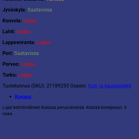
Jyväskyla:
Saatavissa
Kouvola:
Loppu
Lahti:
Loppu
Lappeenranta:
Loppu
Pori:
Saatavissa
Porvoo:
Loppu
Turku:
Loppu
Tuotetunnus (SKU):
21189255
Osasto:
Koti- ja kauppaleikit
Kuvaus
Lujat keittiövälineet iloisissa perusväreissä. Kestää konepesun. 9
osaa.