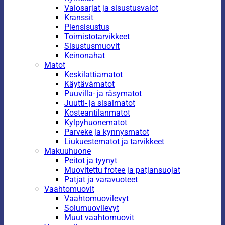
Valosarjat ja sisustusvalot
Kranssit
Piensisustus
Toimistotarvikkeet
Sisustusmuovit
Keinonahat
Matot
Keskilattiamatot
Käytävämatot
Puuvilla- ja räsymatot
Juutti- ja sisalmatot
Kosteantilanmatot
Kylpyhuonematot
Parveke ja kynnysmatot
Liukuestematot ja tarvikkeet
Makuuhuone
Peitot ja tyynyt
Muovitettu frotee ja patjansuojat
Patjat ja varavuoteet
Vaahtomuovit
Vaahtomuovilevyt
Solumuovilevyt
Muut vaahtomuovit