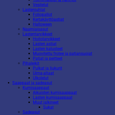
Vesilelut
Lastenjuhlat
Foliopallot
Kertakäyttöastiat
Halloween
Naamiaisasut
Lastentarvikkeet
Hoitotarvikkeet
Lasten astiat
Lasten kalusteet
Muovitettu frotee ja patjansuojat
Patjat ja peitteet
Pihaleikit
Pulkat ja liukurit
Uima-altaat
Ulkolelut
Saappaat ja sadeasut
Kumisaappaat
Aikuisten kumisaappaat
Lasten kumisaappaat
Muut jalkineet
Sukat
Sadeasut