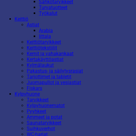
Sähkötarvikkeet
Turvatuotteet
Työkalut
Keittiö
Astiat
Arabia
Iittala
Keittiötarvikkeet
Keittiötekstiilit
Kernit ja vahakankaat
Kertakäyttöastiat
Kylmälaukut
Pakastus- ja säilytysrasiat
Tarjottimet ja tabletit
Juomapullot ja vesiastiat
Fiskars
Kylpyhuone
Tarvikkeet
Kylpyhuonematot
Pyyhkeet
Ammeet ja potat
Saunatarvikkeet
Suihkuverhot
WC-harjat