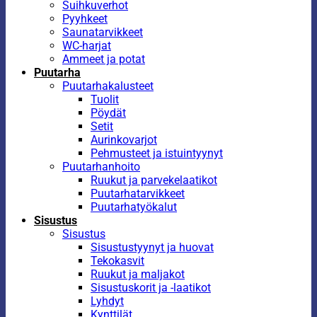
Suihkuverhot
Pyyhkeet
Saunatarvikkeet
WC-harjat
Ammeet ja potat
Puutarha
Puutarhakalusteet
Tuolit
Pöydät
Setit
Aurinkovarjot
Pehmusteet ja istuintyynyt
Puutarhanhoito
Ruukut ja parvekelaatikot
Puutarhatarvikkeet
Puutarhatyökalut
Sisustus
Sisustus
Sisustustyynyt ja huovat
Tekokasvit
Ruukut ja maljakot
Sisustuskorit ja -laatikot
Lyhdyt
Kynttilät