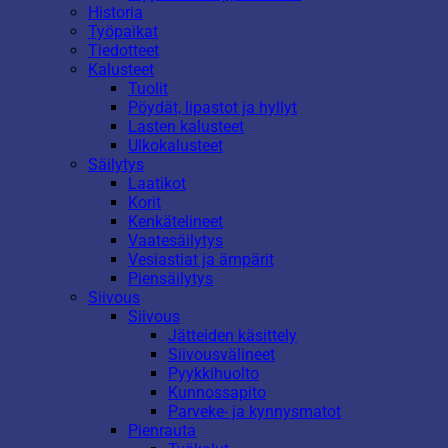
Historia
Työpaikat
Tiedotteet
Kalusteet
Tuolit
Pöydät, lipastot ja hyllyt
Lasten kalusteet
Ulkokalusteet
Säilytys
Laatikot
Korit
Kenkätelineet
Vaatesäilytys
Vesiastiat ja ämpärit
Piensäilytys
Siivous
Siivous
Jätteiden käsittely
Siivousvälineet
Pyykkihuolto
Kunnossapito
Parveke- ja kynnysmatot
Pienrauta