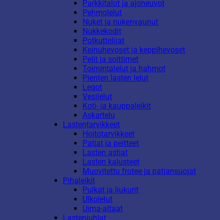
Parkkitalot ja ajoneuvot
Pehmolelut
Nuket ja nukenvaunut
Nukkekodit
Potkuttelijat
Keinuhevoset ja keppihevoset
Pelit ja soittimet
Toimintalelut ja hahmot
Pienten lasten lelut
Legot
Vesilelut
Koti- ja kauppaleikit
Askartelu
Lastentarvikkeet
Hoitotarvikkeet
Patjat ja peitteet
Lasten astiat
Lasten kalusteet
Muovitettu frotee ja patjansuojat
Pihaleikit
Pulkat ja liukurit
Ulkolelut
Uima-altaat
Lastenjuhlat