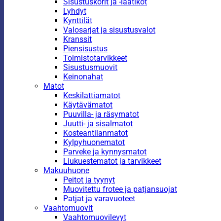
Sisustuskorit ja -laatikot
Lyhdyt
Kynttilät
Valosarjat ja sisustusvalot
Kranssit
Piensisustus
Toimistotarvikkeet
Sisustusmuovit
Keinonahat
Matot
Keskilattiamatot
Käytävämatot
Puuvilla- ja räsymatot
Juutti- ja sisalmatot
Kosteantilanmatot
Kylpyhuonematot
Parveke ja kynnysmatot
Liukuestematot ja tarvikkeet
Makuuhuone
Peitot ja tyynyt
Muovitettu frotee ja patjansuojat
Patjat ja varavuoteet
Vaahtomuovit
Vaahtomuovilevyt