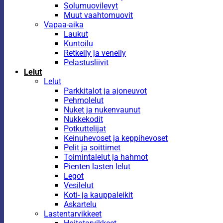
Solumuovilevyt
Muut vaahtomuovit
Vapaa-aika
Laukut
Kuntoilu
Retkeily ja veneily
Pelastusliivit
Lelut
Lelut
Parkkitalot ja ajoneuvot
Pehmolelut
Nuket ja nukenvaunut
Nukkekodit
Potkuttelijat
Keinuhevoset ja keppihevoset
Pelit ja soittimet
Toimintalelut ja hahmot
Pienten lasten lelut
Legot
Vesilelut
Koti- ja kauppaleikit
Askartelu
Lastentarvikkeet