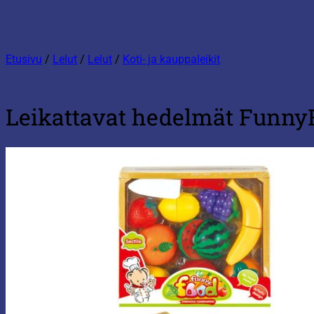
Etusivu
/
Lelut
/
Lelut
/
Koti- ja kauppaleikit
Leikattavat hedelmät Funny