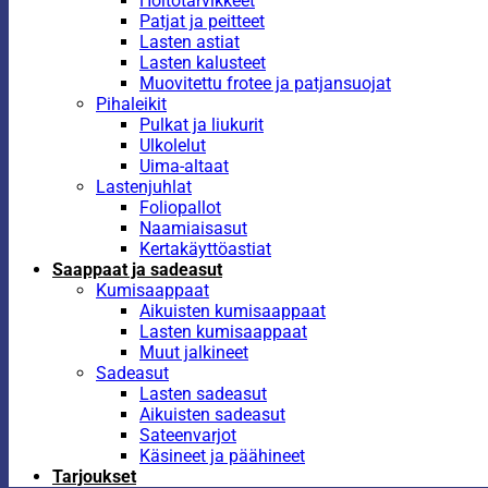
Hoitotarvikkeet
Patjat ja peitteet
Lasten astiat
Lasten kalusteet
Muovitettu frotee ja patjansuojat
Pihaleikit
Pulkat ja liukurit
Ulkolelut
Uima-altaat
Lastenjuhlat
Foliopallot
Naamiaisasut
Kertakäyttöastiat
Saappaat ja sadeasut
Kumisaappaat
Aikuisten kumisaappaat
Lasten kumisaappaat
Muut jalkineet
Sadeasut
Lasten sadeasut
Aikuisten sadeasut
Sateenvarjot
Käsineet ja päähineet
Tarjoukset