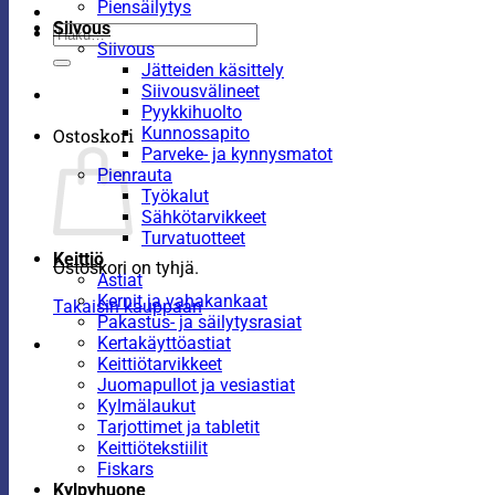
Piensäilytys
Siivous
Etsi:
Siivous
Jätteiden käsittely
Siivousvälineet
Pyykkihuolto
Kunnossapito
Ostoskori
Parveke- ja kynnysmatot
Pienrauta
Työkalut
Sähkötarvikkeet
Turvatuotteet
Keittiö
Ostoskori on tyhjä.
Astiat
Kernit ja vahakankaat
Takaisin kauppaan
Pakastus- ja säilytysrasiat
Kertakäyttöastiat
Keittiötarvikkeet
Juomapullot ja vesiastiat
Kylmälaukut
Tarjottimet ja tabletit
Keittiötekstiilit
Fiskars
Kylpyhuone