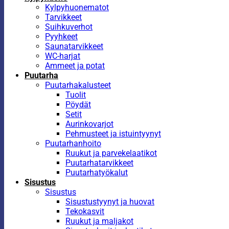
Kylpyhuonematot
Tarvikkeet
Suihkuverhot
Pyyhkeet
Saunatarvikkeet
WC-harjat
Ammeet ja potat
Puutarha
Puutarhakalusteet
Tuolit
Pöydät
Setit
Aurinkovarjot
Pehmusteet ja istuintyynyt
Puutarhanhoito
Ruukut ja parvekelaatikot
Puutarhatarvikkeet
Puutarhatyökalut
Sisustus
Sisustus
Sisustustyynyt ja huovat
Tekokasvit
Ruukut ja maljakot