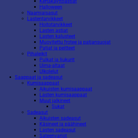
Kertakäyttöastiat
Halloween
Naamiaisasut
Lastentarvikkeet
Hoitotarvikkeet
Lasten astiat
Lasten kalusteet
Muovitettu frotee ja patjansuojat
Patjat ja peitteet
Pihaleikit
Pulkat ja liukurit
Uima-altaat
Ulkolelut
Saappaat ja sadeasut
Kumisaappaat
Aikuisten kumisaappaat
Lasten kumisaappaat
Muut jalkineet
Sukat
Sadeasut
Aikuisten sadeasut
Käsineet ja päähineet
Lasten sadeasut
Sateenvarjot