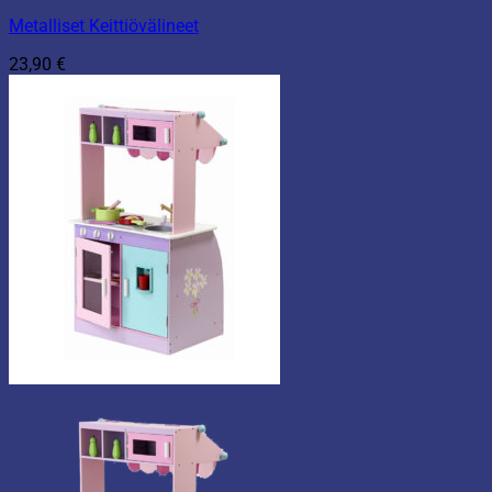
Metalliset Keittiövälineet
23,90
€