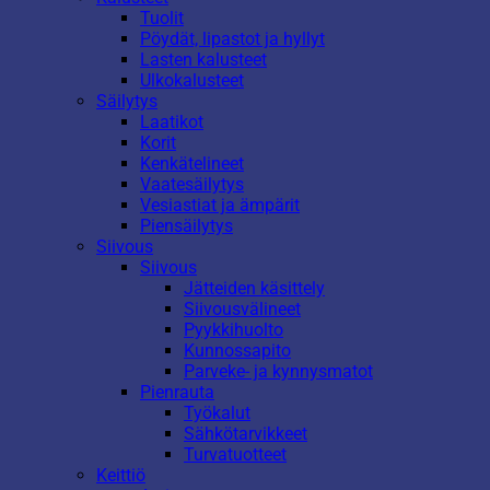
Tuolit
Pöydät, lipastot ja hyllyt
Lasten kalusteet
Ulkokalusteet
Säilytys
Laatikot
Korit
Kenkätelineet
Vaatesäilytys
Vesiastiat ja ämpärit
Piensäilytys
Siivous
Siivous
Jätteiden käsittely
Siivousvälineet
Pyykkihuolto
Kunnossapito
Parveke- ja kynnysmatot
Pienrauta
Työkalut
Sähkötarvikkeet
Turvatuotteet
Keittiö