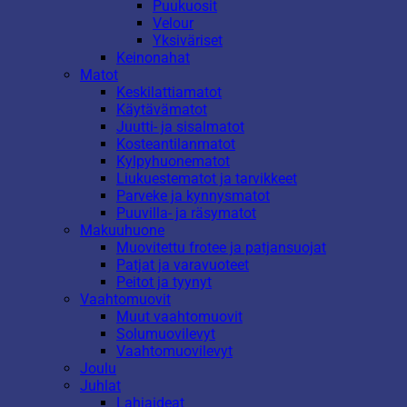
Puukuosit
Velour
Yksiväriset
Keinonahat
Matot
Keskilattiamatot
Käytävämatot
Juutti- ja sisalmatot
Kosteantilanmatot
Kylpyhuonematot
Liukuestematot ja tarvikkeet
Parveke ja kynnysmatot
Puuvilla- ja räsymatot
Makuuhuone
Muovitettu frotee ja patjansuojat
Patjat ja varavuoteet
Peitot ja tyynyt
Vaahtomuovit
Muut vaahtomuovit
Solumuovilevyt
Vaahtomuovilevyt
Joulu
Juhlat
Lahjaideat