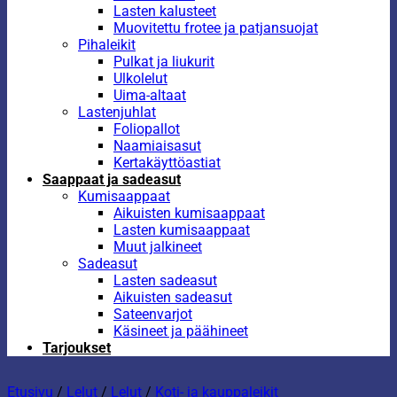
Lasten kalusteet
Muovitettu frotee ja patjansuojat
Pihaleikit
Pulkat ja liukurit
Ulkolelut
Uima-altaat
Lastenjuhlat
Foliopallot
Naamiaisasut
Kertakäyttöastiat
Saappaat ja sadeasut
Kumisaappaat
Aikuisten kumisaappaat
Lasten kumisaappaat
Muut jalkineet
Sadeasut
Lasten sadeasut
Aikuisten sadeasut
Sateenvarjot
Käsineet ja päähineet
Tarjoukset
Etusivu
/
Lelut
/
Lelut
/
Koti- ja kauppaleikit