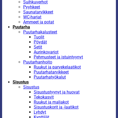
Suihkuverhot
Pyyhkeet
Saunatarvikkeet
WC-harjat
Ammeet ja potat
Puutarha
Puutarhakalusteet
Tuolit
Pöydät
Setit
Aurinkovarjot
Pehmusteet ja istuintyynyt
Puutarhanhoito
Ruukut ja parvekelaatikot
Puutarhatarvikkeet
Puutarhatyökalut
Sisustus
Sisustus
Sisustustyynyt ja huovat
Tekokasvit
Ruukut ja maljakot
Sisustuskorit ja -laatikot
Lyhdyt
Kynttilät