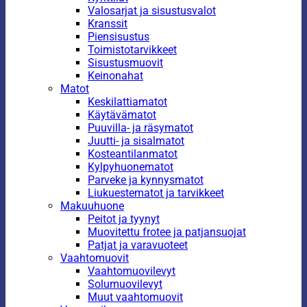
Valosarjat ja sisustusvalot
Kranssit
Piensisustus
Toimistotarvikkeet
Sisustusmuovit
Keinonahat
Matot
Keskilattiamatot
Käytävämatot
Puuvilla- ja räsymatot
Juutti- ja sisalmatot
Kosteantilanmatot
Kylpyhuonematot
Parveke ja kynnysmatot
Liukuestematot ja tarvikkeet
Makuuhuone
Peitot ja tyynyt
Muovitettu frotee ja patjansuojat
Patjat ja varavuoteet
Vaahtomuovit
Vaahtomuovilevyt
Solumuovilevyt
Muut vaahtomuovit