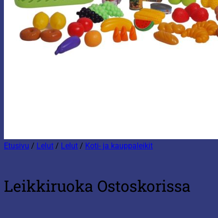
Etusivu
/
Lelut
/
Lelut
/
Koti- ja kauppaleikit
Leikkiruoka Ostoskorissa