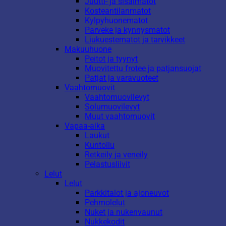
Juutti- ja sisalmatot
Kosteantilanmatot
Kylpyhuonematot
Parveke ja kynnysmatot
Liukuestematot ja tarvikkeet
Makuuhuone
Peitot ja tyynyt
Muovitettu frotee ja patjansuojat
Patjat ja varavuoteet
Vaahtomuovit
Vaahtomuovilevyt
Solumuovilevyt
Muut vaahtomuovit
Vapaa-aika
Laukut
Kuntoilu
Retkeily ja veneily
Pelastusliivit
Lelut
Lelut
Parkkitalot ja ajoneuvot
Pehmolelut
Nuket ja nukenvaunut
Nukkekodit