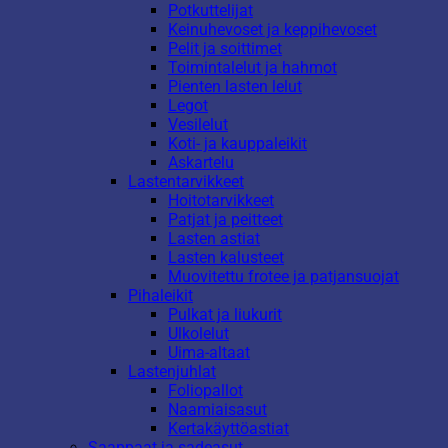
Potkuttelijat
Keinuhevoset ja keppihevoset
Pelit ja soittimet
Toimintalelut ja hahmot
Pienten lasten lelut
Legot
Vesilelut
Koti- ja kauppaleikit
Askartelu
Lastentarvikkeet
Hoitotarvikkeet
Patjat ja peitteet
Lasten astiat
Lasten kalusteet
Muovitettu frotee ja patjansuojat
Pihaleikit
Pulkat ja liukurit
Ulkolelut
Uima-altaat
Lastenjuhlat
Foliopallot
Naamiaisasut
Kertakäyttöastiat
Saappaat ja sadeasut