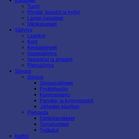
Kalusteet
Tuolit
Pöydät, lipastot ja hyllyt
Lasten kalusteet
Ulkokalusteet
Säilytys
Laatikot
Korit
Kenkätelineet
Vaatesäilytys
Vesiastiat ja ämpärit
Piensäilytys
Siivous
Siivous
Siivousvälineet
Pyykkihuolto
Kunnossapito
Parveke- ja kynnysmatot
Jätteiden käsittely
Pienrauta
Sähkötarvikkeet
Turvatuotteet
Työkalut
Keittiö