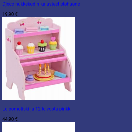
Djeco nukkekodin kalusteet olohuone
19,90
€
Leipomotiski ja 12 leivosta pinkki
44,90
€