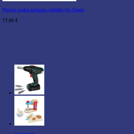
Plasto ruoka-astiasto neljälle I’m Green
17,90
€