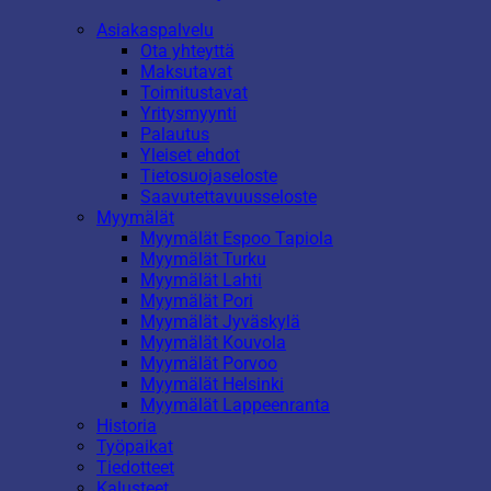
Asiakaspalvelu
Ota yhteyttä
Maksutavat
Toimitustavat
Yritysmyynti
Palautus
Yleiset ehdot
Tietosuojaseloste
Saavutettavuusseloste
Myymälät
Myymälät Espoo Tapiola
Myymälät Turku
Myymälät Lahti
Myymälät Pori
Myymälät Jyväskylä
Myymälät Kouvola
Myymälät Porvoo
Myymälät Helsinki
Myymälät Lappeenranta
Historia
Työpaikat
Tiedotteet
Kalusteet