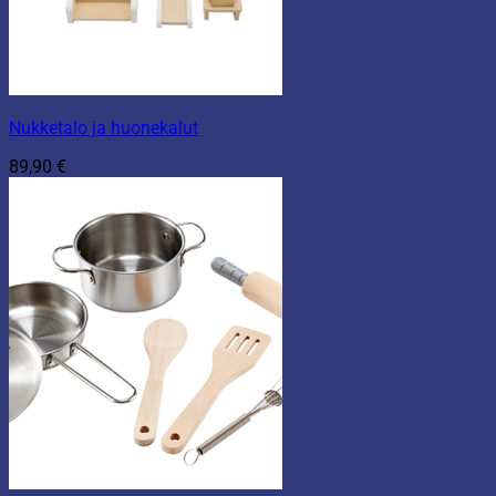
Nukketalo ja huonekalut
89,90
€