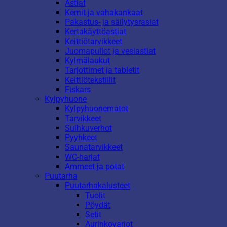
Astiat
Kernit ja vahakankaat
Pakastus- ja säilytysrasiat
Kertakäyttöastiat
Keittiötarvikkeet
Juomapullot ja vesiastiat
Kylmälaukut
Tarjottimet ja tabletit
Keittiötekstiilit
Fiskars
Kylpyhuone
Kylpyhuonematot
Tarvikkeet
Suihkuverhot
Pyyhkeet
Saunatarvikkeet
WC-harjat
Ammeet ja potat
Puutarha
Puutarhakalusteet
Tuolit
Pöydät
Setit
Aurinkovarjot