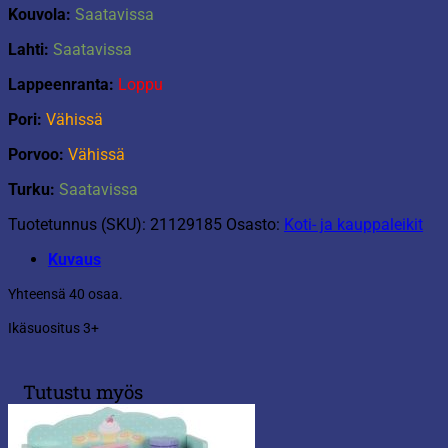
Kouvola:
Saatavissa
Lahti:
Saatavissa
Lappeenranta:
Loppu
Pori:
Vähissä
Porvoo:
Vähissä
Turku:
Saatavissa
Tuotetunnus (SKU):
21129185
Osasto:
Koti- ja kauppaleikit
Kuvaus
Yhteensä 40 osaa.
Ikäsuositus 3+
Tutustu myös