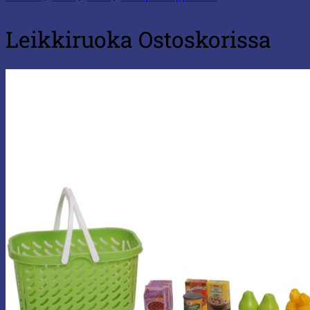
Leikkiruoka Ostoskorissa