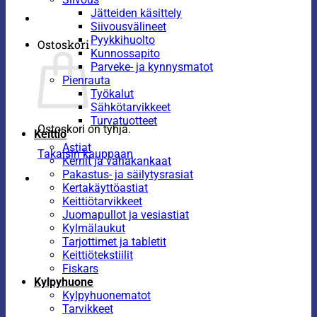
Jätteiden käsittely
Siivousvälineet
Pyykkihuolto
Ostoskori
Kunnossapito
Parveke- ja kynnysmatot
Pienrauta
Työkalut
Sähkötarvikkeet
Turvatuotteet
Ostoskori on tyhjä.
Keittiö
Astiat
Takaisin kauppaan
Kernit ja vahakankaat
Pakastus- ja säilytysrasiat
Kertakäyttöastiat
Keittiötarvikkeet
Juomapullot ja vesiastiat
Kylmälaukut
Tarjottimet ja tabletit
Keittiötekstiilit
Fiskars
Kylpyhuone
Kylpyhuonematot
Tarvikkeet