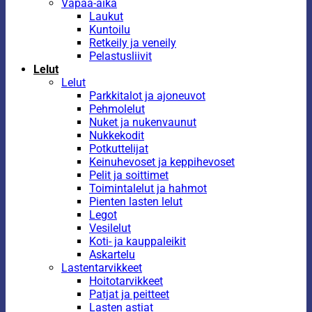
Vapaa-aika
Laukut
Kuntoilu
Retkeily ja veneily
Pelastusliivit
Lelut
Lelut
Parkkitalot ja ajoneuvot
Pehmolelut
Nuket ja nukenvaunut
Nukkekodit
Potkuttelijat
Keinuhevoset ja keppihevoset
Pelit ja soittimet
Toimintalelut ja hahmot
Pienten lasten lelut
Legot
Vesilelut
Koti- ja kauppaleikit
Askartelu
Lastentarvikkeet
Hoitotarvikkeet
Patjat ja peitteet
Lasten astiat