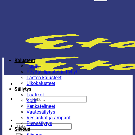
Kalusteet
Tuolit
Pöydät, lipastot ja hyllyt
Lasten kalusteet
Ulkokalusteet
Säilytys
Laatikot
Etsi:
Korit
Kenkätelineet
Vaatesäilytys
Vesiastiat ja ämpärit
Piensäilytys
Etsi:
Siivous
Siivous