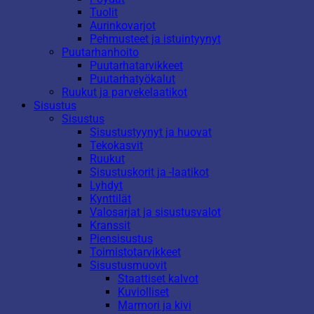
Tuolit
Aurinkovarjot
Pehmusteet ja istuintyynyt
Puutarhanhoito
Puutarhatarvikkeet
Puutarhatyökalut
Ruukut ja parvekelaatikot
Sisustus
Sisustus
Sisustustyynyt ja huovat
Tekokasvit
Ruukut
Sisustuskorit ja -laatikot
Lyhdyt
Kynttilät
Valosarjat ja sisustusvalot
Kranssit
Piensisustus
Toimistotarvikkeet
Sisustusmuovit
Staattiset kalvot
Kuviolliset
Marmori ja kivi