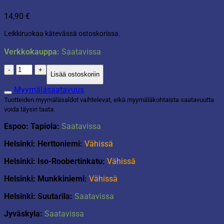
14,90
€
Leikkiruokaa kätevässä ostoskorissa.
Verkkokauppa:
Saatavissa
Leikkiruoka
Lisää ostoskoriin
Ostoskorissa
määrä
Myymäläsaatavuus
Tuotteiden myymäläsaldot vaihtelevat, eikä myymäläkohtaista saatavuutta
voida täysin taata.
Espoo: Tapiola:
Saatavissa
Helsinki: Herttoniemi:
Vähissä
Helsinki: Iso-Roobertinkatu:
Vähissä
Helsinki: Munkkiniemi:
Vähissä
Helsinki: Suutarila:
Saatavissa
Jyväskyla:
Saatavissa