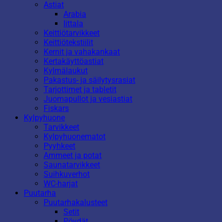
Astiat
Arabia
Iittala
Keittiötarvikkeet
Keittiötekstiilit
Kernit ja vahakankaat
Kertakäyttöastiat
Kylmälaukut
Pakastus- ja säilytysrasiat
Tarjottimet ja tabletit
Juomapullot ja vesiastiat
Fiskars
Kylpyhuone
Tarvikkeet
Kylpyhuonematot
Pyyhkeet
Ammeet ja potat
Saunatarvikkeet
Suihkuverhot
WC-harjat
Puutarha
Puutarhakalusteet
Setit
Pöydät