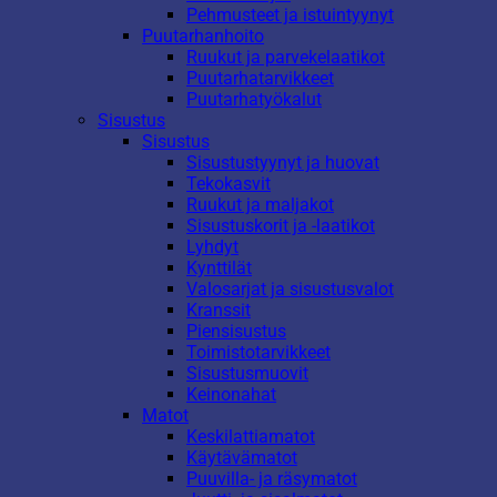
Pehmusteet ja istuintyynyt
Puutarhanhoito
Ruukut ja parvekelaatikot
Puutarhatarvikkeet
Puutarhatyökalut
Sisustus
Sisustus
Sisustustyynyt ja huovat
Tekokasvit
Ruukut ja maljakot
Sisustuskorit ja -laatikot
Lyhdyt
Kynttilät
Valosarjat ja sisustusvalot
Kranssit
Piensisustus
Toimistotarvikkeet
Sisustusmuovit
Keinonahat
Matot
Keskilattiamatot
Käytävämatot
Puuvilla- ja räsymatot