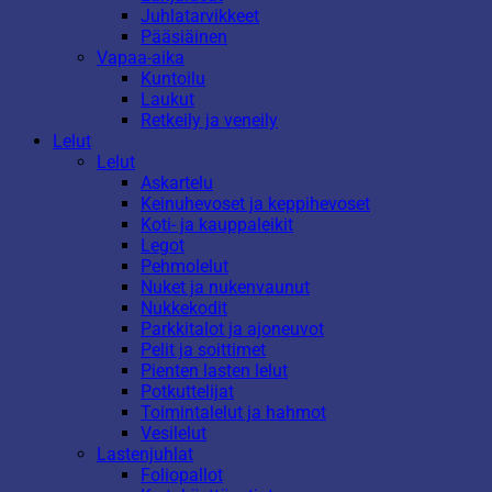
Juhlatarvikkeet
Pääsiäinen
Vapaa-aika
Kuntoilu
Laukut
Retkeily ja veneily
Lelut
Lelut
Askartelu
Keinuhevoset ja keppihevoset
Koti- ja kauppaleikit
Legot
Pehmolelut
Nuket ja nukenvaunut
Nukkekodit
Parkkitalot ja ajoneuvot
Pelit ja soittimet
Pienten lasten lelut
Potkuttelijat
Toimintalelut ja hahmot
Vesilelut
Lastenjuhlat
Foliopallot