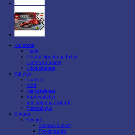
Kalusteet
Tuolit
Pöydät, lipastot ja hyllyt
Lasten kalusteet
Ulkokalusteet
Säilytys
Laatikot
Korit
Kenkätelineet
Vaatesäilytys
Vesiastiat ja ämpärit
Piensäilytys
Siivous
Siivous
Siivousvälineet
Pyykkihuolto