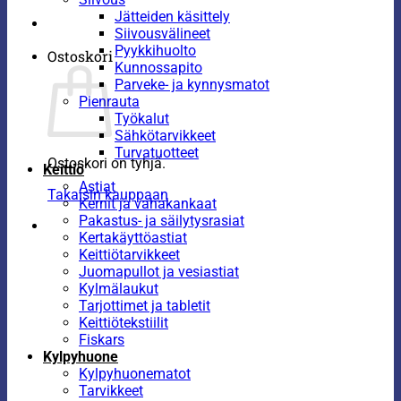
Jätteiden käsittely
Siivousvälineet
Pyykkihuolto
Ostoskori
Kunnossapito
Parveke- ja kynnysmatot
Pienrauta
Työkalut
Sähkötarvikkeet
Turvatuotteet
Ostoskori on tyhjä.
Keittiö
Astiat
Takaisin kauppaan
Kernit ja vahakankaat
Pakastus- ja säilytysrasiat
Kertakäyttöastiat
Keittiötarvikkeet
Juomapullot ja vesiastiat
Kylmälaukut
Tarjottimet ja tabletit
Keittiötekstiilit
Fiskars
Kylpyhuone
Kylpyhuonematot
Tarvikkeet