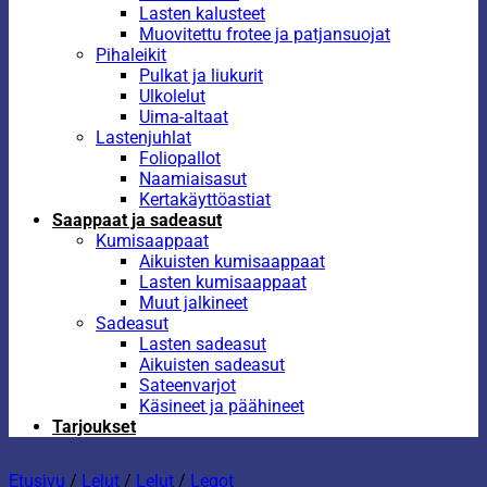
Lasten kalusteet
Muovitettu frotee ja patjansuojat
Pihaleikit
Pulkat ja liukurit
Ulkolelut
Uima-altaat
Lastenjuhlat
Foliopallot
Naamiaisasut
Kertakäyttöastiat
Saappaat ja sadeasut
Kumisaappaat
Aikuisten kumisaappaat
Lasten kumisaappaat
Muut jalkineet
Sadeasut
Lasten sadeasut
Aikuisten sadeasut
Sateenvarjot
Käsineet ja päähineet
Tarjoukset
Etusivu
/
Lelut
/
Lelut
/
Legot