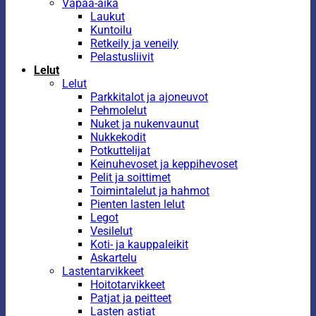
Vapaa-aika
Laukut
Kuntoilu
Retkeily ja veneily
Pelastusliivit
Lelut
Lelut
Parkkitalot ja ajoneuvot
Pehmolelut
Nuket ja nukenvaunut
Nukkekodit
Potkuttelijat
Keinuhevoset ja keppihevoset
Pelit ja soittimet
Toimintalelut ja hahmot
Pienten lasten lelut
Legot
Vesilelut
Koti- ja kauppaleikit
Askartelu
Lastentarvikkeet
Hoitotarvikkeet
Patjat ja peitteet
Lasten astiat