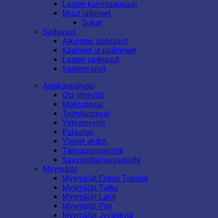
Lasten kumisaappaat
Muut jalkineet
Sukat
Sadeasut
Aikuisten sadeasut
Käsineet ja päähineet
Lasten sadeasut
Sateenvarjot
Asiakaspalvelu
Ota yhteyttä
Maksutavat
Toimitustavat
Yritysmyynti
Palautus
Yleiset ehdot
Tietosuojaseloste
Saavutettavuusseloste
Myymälät
Myymälät Espoo Tapiola
Myymälät Turku
Myymälät Lahti
Myymälät Pori
Myymälät Jyväskylä