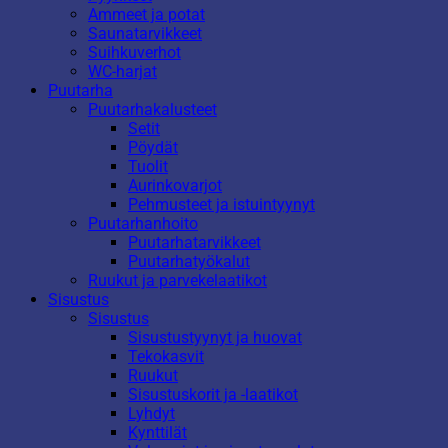
Ammeet ja potat
Saunatarvikkeet
Suihkuverhot
WC-harjat
Puutarha
Puutarhakalusteet
Setit
Pöydät
Tuolit
Aurinkovarjot
Pehmusteet ja istuintyynyt
Puutarhanhoito
Puutarhatarvikkeet
Puutarhatyökalut
Ruukut ja parvekelaatikot
Sisustus
Sisustus
Sisustustyynyt ja huovat
Tekokasvit
Ruukut
Sisustuskorit ja -laatikot
Lyhdyt
Kynttilät