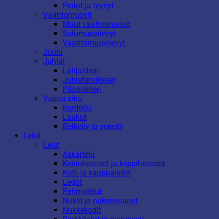
Peitot ja tyynyt
Vaahtomuovit
Muut vaahtomuovit
Solumuovilevyt
Vaahtomuovilevyt
Joulu
Juhlat
Lahjaideat
Juhlatarvikkeet
Pääsiäinen
Vapaa-aika
Kuntoilu
Laukut
Retkeily ja veneily
Lelut
Lelut
Askartelu
Keinuhevoset ja keppihevoset
Koti- ja kauppaleikit
Legot
Pehmolelut
Nuket ja nukenvaunut
Nukkekodit