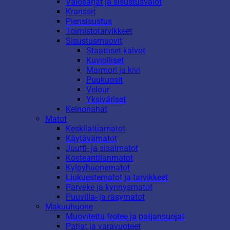
Valosarjat ja sisustusvalot
Kranssit
Piensisustus
Toimistotarvikkeet
Sisustusmuovit
Staattiset kalvot
Kuviolliset
Marmori ja kivi
Puukuosit
Velour
Yksiväriset
Keinonahat
Matot
Keskilattiamatot
Käytävämatot
Juutti- ja sisalmatot
Kosteantilanmatot
Kylpyhuonematot
Liukuestematot ja tarvikkeet
Parveke ja kynnysmatot
Puuvilla- ja räsymatot
Makuuhuone
Muovitettu frotee ja patjansuojat
Patjat ja varavuoteet