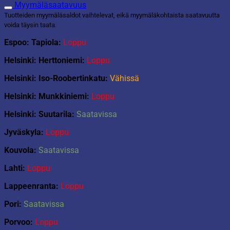
60447
Myymäläsaatavuus
Nelivetoinen
Tuotteiden myymäläsaldot vaihtelevat, eikä myymäläkohtaista saatavuutta
vuoristomaastoauto
voida täysin taata.
määrä
Espoo: Tapiola:
Loppu
Helsinki: Herttoniemi:
Loppu
Helsinki: Iso-Roobertinkatu:
Vähissä
Helsinki: Munkkiniemi:
Loppu
Helsinki: Suutarila:
Saatavissa
Jyväskyla:
Loppu
Kouvola:
Saatavissa
Lahti:
Loppu
Lappeenranta:
Loppu
Pori:
Saatavissa
Porvoo:
Loppu