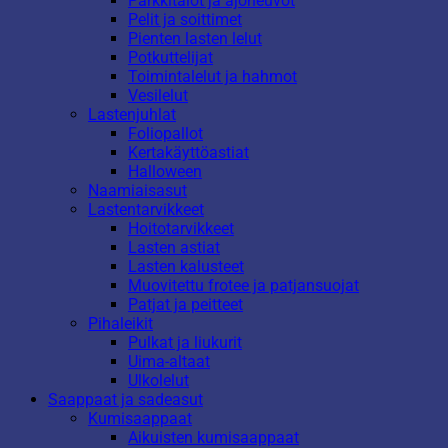
Parkkitalot ja ajoneuvot
Pelit ja soittimet
Pienten lasten lelut
Potkuttelijat
Toimintalelut ja hahmot
Vesilelut
Lastenjuhlat
Foliopallot
Kertakäyttöastiat
Halloween
Naamiaisasut
Lastentarvikkeet
Hoitotarvikkeet
Lasten astiat
Lasten kalusteet
Muovitettu frotee ja patjansuojat
Patjat ja peitteet
Pihaleikit
Pulkat ja liukurit
Uima-altaat
Ulkolelut
Saappaat ja sadeasut
Kumisaappaat
Aikuisten kumisaappaat