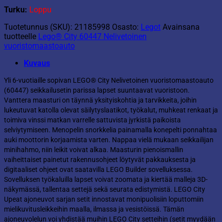
Turku:
Loppu
Tuotetunnus (SKU):
21185998
Osasto:
Legot
Avainsana
tuotteelle
Lego® City 60447 Nelivetoinen
vuoristomaastoauto
Kuvaus
Yli 6-vuotiaille sopivan LEGO® City Nelivetoinen vuoristomaastoauto
(60447) seikkailusetin parissa lapset suuntaavat vuoristoon.
Vanttera maasturi on täynnä yksityiskohtia ja tarvikkeita, joihin
lukeutuvat katolla olevat säilytyslaatikot, työkalut, muhkeat renkaat ja
toimiva vinssi matkan varrelle sattuvista jyrkistä paikoista
selviytymiseen. Menopelin snorkkelia painamalla konepelti ponnahtaa
auki moottorin korjaamista varten. Nappaa vielä mukaan seikkailijan
minihahmo, niin leikit voivat alkaa. Maasturin pienoismallin
vaiheittaiset painetut rakennusohjeet löytyvät pakkauksesta ja
digitaaliset ohjeet ovat saatavilla LEGO Builder sovelluksessa.
Sovelluksen työkaluilla lapset voivat zoomata ja kiertää malleja 3D-
näkymässä, tallentaa settejä sekä seurata edistymistä. LEGO City
Upeat ajoneuvot sarjan setit innostavat monipuolisiin loputtomiin
mielikuvitusleikkeihin maalla, ilmassa ja vesistöissä. Tämän
ajoneuvolelun voi yhdistää muihin LEGO City setteihin (setit myydään