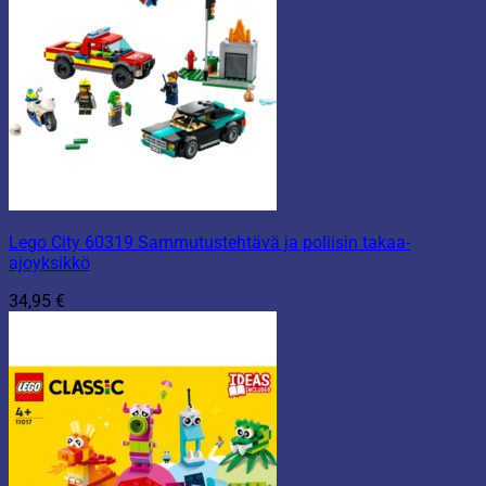
Lego City 60319 Sammutustehtävä ja poliisin takaa-
ajoyksikkö
34,95
€