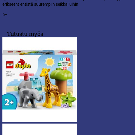
erikseen) entistä suurempiin seikkailuihin.
6+
Tutustu myös