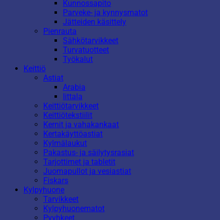
Kunnossapito
Parveke- ja kynnysmatot
Jätteiden käsittely
Pienrauta
Sähkötarvikkeet
Turvatuotteet
Työkalut
Keittiö
Astiat
Arabia
Iittala
Keittiötarvikkeet
Keittiötekstiilit
Kernit ja vahakankaat
Kertakäyttöastiat
Kylmälaukut
Pakastus- ja säilytysrasiat
Tarjottimet ja tabletit
Juomapullot ja vesiastiat
Fiskars
Kylpyhuone
Tarvikkeet
Kylpyhuonematot
Pyyhkeet