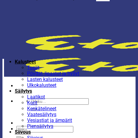
Kalusteet
Tuolit
Pöydät, lipastot ja hyllyt
Lasten kalusteet
Ulkokalusteet
Säilytys
Laatikot
Etsi:
Korit
Kenkätelineet
Vaatesäilytys
Vesiastiat ja ämpärit
Piensäilytys
Etsi:
Siivous
Siivous