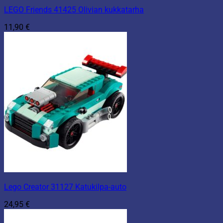
LEGO Friends 41425 Olivian kukkatarha
11,90
€
Lego Creator 31127 Katukilpa-auto
24,95
€