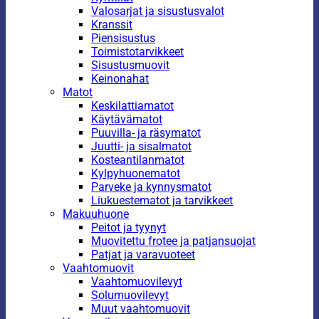
Valosarjat ja sisustusvalot
Kranssit
Piensisustus
Toimistotarvikkeet
Sisustusmuovit
Keinonahat
Matot
Keskilattiamatot
Käytävämatot
Puuvilla- ja räsymatot
Juutti- ja sisalmatot
Kosteantilanmatot
Kylpyhuonematot
Parveke ja kynnysmatot
Liukuestematot ja tarvikkeet
Makuuhuone
Peitot ja tyynyt
Muovitettu frotee ja patjansuojat
Patjat ja varavuoteet
Vaahtomuovit
Vaahtomuovilevyt
Solumuovilevyt
Muut vaahtomuovit