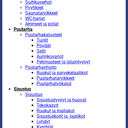
Suihkuverhot
Pyyhkeet
Saunatarvikkeet
WC-harjat
Ammeet ja potat
Puutarha
Puutarhakalusteet
Tuolit
Pöydät
Setit
Aurinkovarjot
Pehmusteet ja istuintyynyt
Puutarhanhoito
Ruukut ja parvekelaatikot
Puutarhatarvikkeet
Puutarhatyökalut
Sisustus
Sisustus
Sisustustyynyt ja huovat
Tekokasvit
Ruukut ja maljakot
Sisustuskorit ja -laatikot
Lyhdyt
Kynttilät