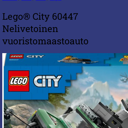
Lego® City 60447
Nelivetoinen
vuoristomaastoauto