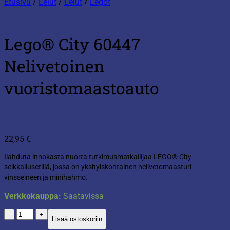
Etusivu
/
Lelut
/
Lelut
/
Legot
Lego® City 60447
Nelivetoinen
vuoristomaastoauto
22,95
€
Ilahduta innokasta nuorta tutkimusmatkailijaa LEGO® City
seikkailusetillä, jossa on yksityiskohtainen nelivetomaasturi
vinsseineen ja minihahmo.
Verkkokauppa:
Saatavissa
Lego®
Lisää ostoskoriin
City