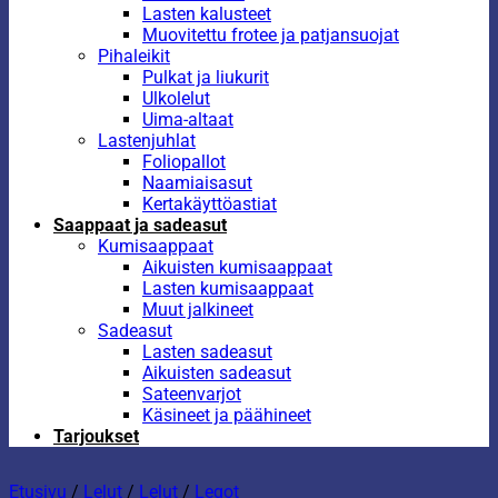
Lasten kalusteet
Muovitettu frotee ja patjansuojat
Pihaleikit
Pulkat ja liukurit
Ulkolelut
Uima-altaat
Lastenjuhlat
Foliopallot
Naamiaisasut
Kertakäyttöastiat
Saappaat ja sadeasut
Kumisaappaat
Aikuisten kumisaappaat
Lasten kumisaappaat
Muut jalkineet
Sadeasut
Lasten sadeasut
Aikuisten sadeasut
Sateenvarjot
Käsineet ja päähineet
Tarjoukset
Etusivu
/
Lelut
/
Lelut
/
Legot