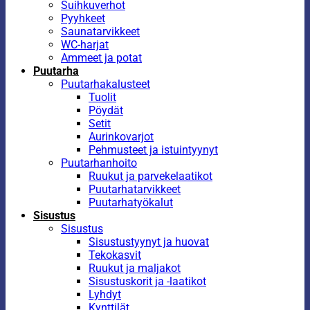
Suihkuverhot
Pyyhkeet
Saunatarvikkeet
WC-harjat
Ammeet ja potat
Puutarha
Puutarhakalusteet
Tuolit
Pöydät
Setit
Aurinkovarjot
Pehmusteet ja istuintyynyt
Puutarhanhoito
Ruukut ja parvekelaatikot
Puutarhatarvikkeet
Puutarhatyökalut
Sisustus
Sisustus
Sisustustyynyt ja huovat
Tekokasvit
Ruukut ja maljakot
Sisustuskorit ja -laatikot
Lyhdyt
Kynttilät