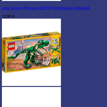
Lego Disney Princess 43214 Pyörähtelevä tähkäpää
12,95
€