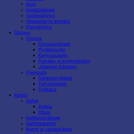
Korit
Kenkätelineet
Vaatesäilytys
Vesiastiat ja ämpärit
Piensäilytys
Siivous
Siivous
Siivousvälineet
Pyykkihuolto
Kunnossapito
Parveke- ja kynnysmatot
Jätteiden käsittely
Pienrauta
Sähkötarvikkeet
Turvatuotteet
Työkalut
Keittiö
Astiat
Arabia
Iittala
Keittiötarvikkeet
Keittiötekstiilit
Kernit ja vahakankaat