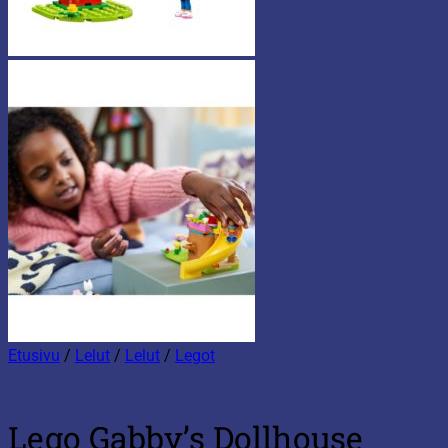
Etusivu
/
Lelut
/
Lelut
/
Legot
Lego Gabby’s Dollhouse