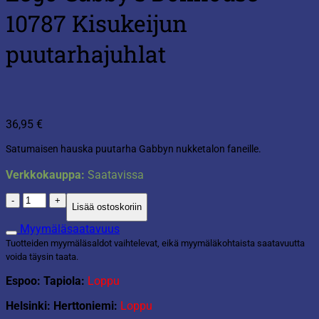
10787 Kisukeijun
puutarhajuhlat
36,95
€
Satumaisen hauska puutarha Gabbyn nukketalon faneille.
Verkkokauppa:
Saatavissa
Lego
Lisää ostoskoriin
Gabby's
Dollhouse
Myymäläsaatavuus
10787
Tuotteiden myymäläsaldot vaihtelevat, eikä myymäläkohtaista saatavuutta
Kisukeijun
voida täysin taata.
puutarhajuhlat
määrä
Espoo: Tapiola:
Loppu
Helsinki: Herttoniemi:
Loppu