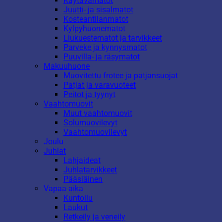
Käytävämatot
Juutti- ja sisalmatot
Kosteantilanmatot
Kylpyhuonematot
Liukuestematot ja tarvikkeet
Parveke ja kynnysmatot
Puuvilla- ja räsymatot
Makuuhuone
Muovitettu frotee ja patjansuojat
Patjat ja varavuoteet
Peitot ja tyynyt
Vaahtomuovit
Muut vaahtomuovit
Solumuovilevyt
Vaahtomuovilevyt
Joulu
Juhlat
Lahjaideat
Juhlatarvikkeet
Pääsiäinen
Vapaa-aika
Kuntoilu
Laukut
Retkeily ja veneily