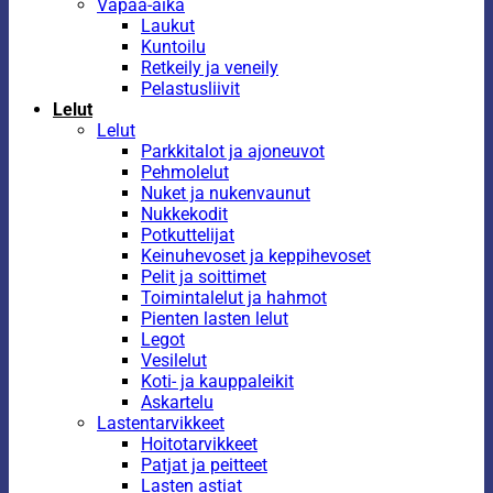
Vapaa-aika
Laukut
Kuntoilu
Retkeily ja veneily
Pelastusliivit
Lelut
Lelut
Parkkitalot ja ajoneuvot
Pehmolelut
Nuket ja nukenvaunut
Nukkekodit
Potkuttelijat
Keinuhevoset ja keppihevoset
Pelit ja soittimet
Toimintalelut ja hahmot
Pienten lasten lelut
Legot
Vesilelut
Koti- ja kauppaleikit
Askartelu
Lastentarvikkeet
Hoitotarvikkeet
Patjat ja peitteet
Lasten astiat