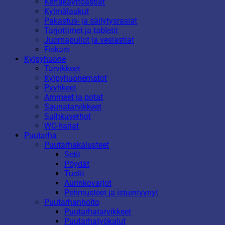
Kertakäyttöastiat
Kylmälaukut
Pakastus- ja säilytysrasiat
Tarjottimet ja tabletit
Juomapullot ja vesiastiat
Fiskars
Kylpyhuone
Tarvikkeet
Kylpyhuonematot
Pyyhkeet
Ammeet ja potat
Saunatarvikkeet
Suihkuverhot
WC-harjat
Puutarha
Puutarhakalusteet
Setit
Pöydät
Tuolit
Aurinkovarjot
Pehmusteet ja istuintyynyt
Puutarhanhoito
Puutarhatarvikkeet
Puutarhatyökalut