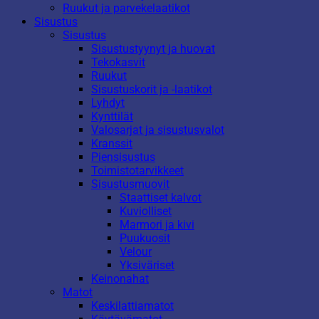
Ruukut ja parvekelaatikot
Sisustus
Sisustus
Sisustustyynyt ja huovat
Tekokasvit
Ruukut
Sisustuskorit ja -laatikot
Lyhdyt
Kynttilät
Valosarjat ja sisustusvalot
Kranssit
Piensisustus
Toimistotarvikkeet
Sisustusmuovit
Staattiset kalvot
Kuviolliset
Marmori ja kivi
Puukuosit
Velour
Yksiväriset
Keinonahat
Matot
Keskilattiamatot