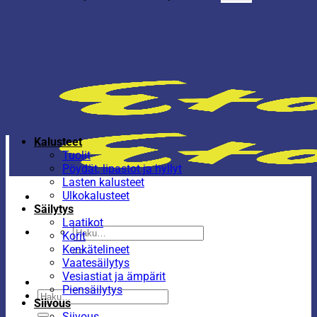
Kalusteet
Tuolit
Pöydät, lipastot ja hyllyt
Lasten kalusteet
Ulkokalusteet
Säilytys
Laatikot
Etsi:
Korit
Kenkätelineet
Vaatesäilytys
Vesiastiat ja ämpärit
Piensäilytys
Etsi:
Siivous
Siivous