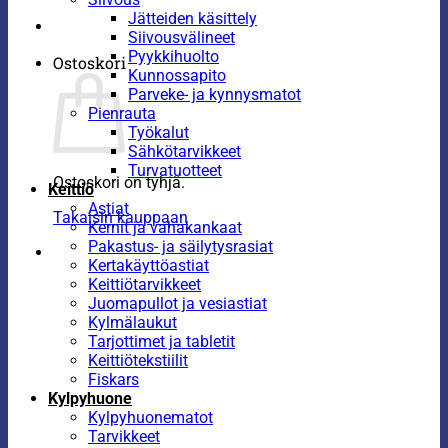
Jätteiden käsittely
Siivousvälineet
Pyykkihuolto
Ostoskori
Kunnossapito
Parveke- ja kynnysmatot
Pienrauta
Työkalut
Sähkötarvikkeet
Turvatuotteet
Ostoskori on tyhjä.
Keittiö
Astiat
Takaisin kauppaan
Kernit ja vahakankaat
Pakastus- ja säilytysrasiat
Kertakäyttöastiat
Keittiötarvikkeet
Juomapullot ja vesiastiat
Kylmälaukut
Tarjottimet ja tabletit
Keittiötekstiilit
Fiskars
Kylpyhuone
Kylpyhuonematot
Tarvikkeet