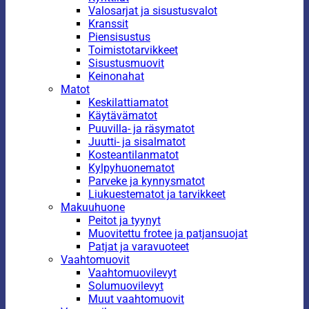
Valosarjat ja sisustusvalot
Kranssit
Piensisustus
Toimistotarvikkeet
Sisustusmuovit
Keinonahat
Matot
Keskilattiamatot
Käytävämatot
Puuvilla- ja räsymatot
Juutti- ja sisalmatot
Kosteantilanmatot
Kylpyhuonematot
Parveke ja kynnysmatot
Liukuestematot ja tarvikkeet
Makuuhuone
Peitot ja tyynyt
Muovitettu frotee ja patjansuojat
Patjat ja varavuoteet
Vaahtomuovit
Vaahtomuovilevyt
Solumuovilevyt
Muut vaahtomuovit