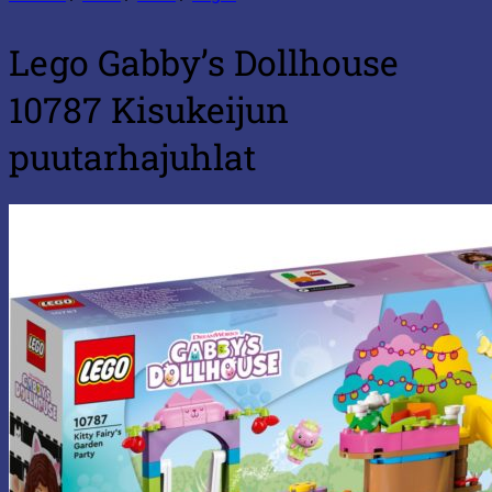
Lego Gabby’s Dollhouse
10787 Kisukeijun
puutarhajuhlat