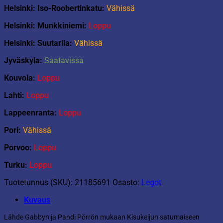
Helsinki: Iso-Roobertinkatu:
Vähissä
Helsinki: Munkkiniemi:
Loppu
Helsinki: Suutarila:
Vähissä
Jyväskyla:
Saatavissa
Kouvola:
Loppu
Lahti:
Loppu
Lappeenranta:
Loppu
Pori:
Vähissä
Porvoo:
Loppu
Turku:
Loppu
Tuotetunnus (SKU):
21185691
Osasto:
Legot
Kuvaus
Lähde Gabbyn ja Pandi Pörrön mukaan Kisukeijun satumaiseen