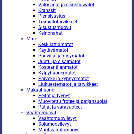
Valosarjat ja sisustusvalot
Kranssit
Piensisustus
Toimistotarvikkeet
Sisustusmuovit
Keinonahat
Matot
Keskilattiamatot
Käytävämatot
Puuvilla- ja räsymatot
Juutti- ja sisalmatot
Kosteantilanmatot
Kylpyhuonematot
Parveke ja kynnysmatot
Liukuestematot ja tarvikkeet
Makuuhuone
Peitot ja tyynyt
Muovitettu frotee ja patjansuojat
Patjat ja varavuoteet
Vaahtomuovit
Vaahtomuovilevyt
Solumuovilevyt
Muut vaahtomuovit