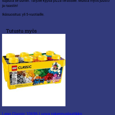
sujauta se uuniin. Tarjoile kypsä pizza terassille. Muista myös juusto
ja raastin!
Ikäsuositus: yli 5-vuotiaille.
Tutustu myös
Lego Classic 10696 Luova rakennuslaatikko