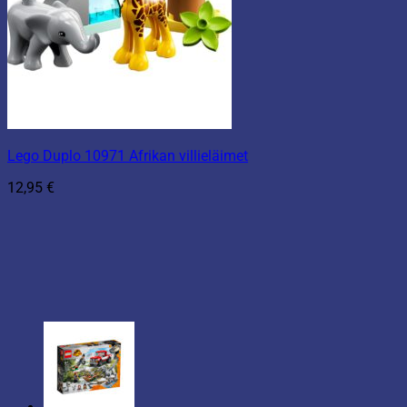
Lego Duplo 10971 Afrikan villieläimet
12,95
€