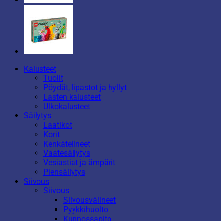
Kalusteet
Tuolit
Pöydät, lipastot ja hyllyt
Lasten kalusteet
Ulkokalusteet
Säilytys
Laatikot
Korit
Kenkätelineet
Vaatesäilytys
Vesiastiat ja ämpärit
Piensäilytys
Siivous
Siivous
Siivousvälineet
Pyykkihuolto
Kunnossapito