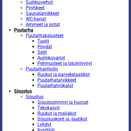
Suihkuverhot
Pyyhkeet
Saunatarvikkeet
WC-harjat
Ammeet ja potat
Puutarha
Puutarhakalusteet
Tuolit
Pöydät
Setit
Aurinkovarjot
Pehmusteet ja istuintyynyt
Puutarhanhoito
Ruukut ja parvekelaatikot
Puutarhatarvikkeet
Puutarhatyökalut
Sisustus
Sisustus
Sisustustyynyt ja huovat
Tekokasvit
Ruukut ja maljakot
Sisustuskorit ja -laatikot
Lyhdyt
Kynttilät