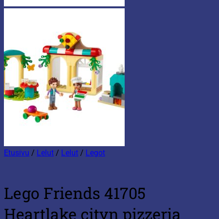
Etusivu
/
Lelut
/
Lelut
/
Legot
Lego Friends 41705
Heartlake cityn pizzeria