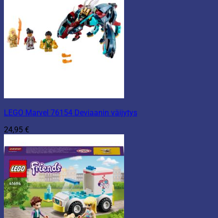
LEGO Marvel 76154 Deviaanin väijytys
24,95
€