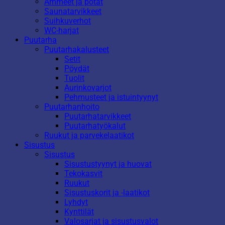
Ammeet ja potat
Saunatarvikkeet
Suihkuverhot
WC-harjat
Puutarha
Puutarhakalusteet
Setit
Pöydät
Tuolit
Aurinkovarjot
Pehmusteet ja istuintyynyt
Puutarhanhoito
Puutarhatarvikkeet
Puutarhatyökalut
Ruukut ja parvekelaatikot
Sisustus
Sisustus
Sisustustyynyt ja huovat
Tekokasvit
Ruukut
Sisustuskorit ja -laatikot
Lyhdyt
Kynttilät
Valosarjat ja sisustusvalot