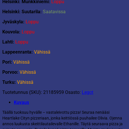
Helsinki: Munkkiniemi:
Loppu
Helsinki: Suutarila:
Saatavissa
Jyväskyla:
Loppu
Kouvola:
Loppu
Lahti:
Loppu
Lappeenranta:
Vähissä
Pori:
Vähissä
Porvoo:
Vähissä
Turku:
Vähissä
Tuotetunnus (SKU):
21185959
Osasto:
Legot
Kuvaus
Täällä tuoksuu hyvälle – vastaleivottu pizza! Seuraa nenääsi
Heartlake Cityn pizzeriaan, jonka keittiössä puuhailee Olivia. Ojenna
annos luukusta skeittilautailevalle Ethanille. Täytä seuraava pizza ja