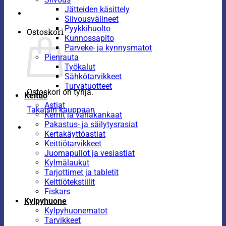
Jätteiden käsittely
Siivousvälineet
Pyykkihuolto
Ostoskori
Kunnossapito
Parveke- ja kynnysmatot
Pienrauta
Työkalut
Sähkötarvikkeet
Turvatuotteet
Ostoskori on tyhjä.
Keittiö
Astiat
Takaisin kauppaan
Kernit ja vahakankaat
Pakastus- ja säilytysrasiat
Kertakäyttöastiat
Keittiötarvikkeet
Juomapullot ja vesiastiat
Kylmälaukut
Tarjottimet ja tabletit
Keittiötekstiilit
Fiskars
Kylpyhuone
Kylpyhuonematot
Tarvikkeet