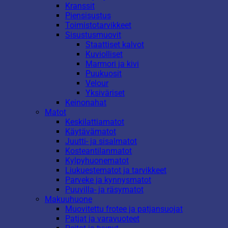
Kranssit
Piensisustus
Toimistotarvikkeet
Sisustusmuovit
Staattiset kalvot
Kuviolliset
Marmori ja kivi
Puukuosit
Velour
Yksiväriset
Keinonahat
Matot
Keskilattiamatot
Käytävämatot
Juutti- ja sisalmatot
Kosteantilanmatot
Kylpyhuonematot
Liukuestematot ja tarvikkeet
Parveke ja kynnysmatot
Puuvilla- ja räsymatot
Makuuhuone
Muovitettu frotee ja patjansuojat
Patjat ja varavuoteet