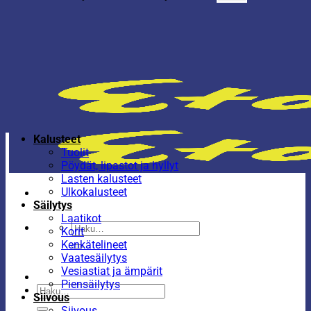
Kalusteet
Tuolit
Pöydät, lipastot ja hyllyt
Lasten kalusteet
Ulkokalusteet
Säilytys
Laatikot
Etsi:
Korit
Kenkätelineet
Vaatesäilytys
Vesiastiat ja ämpärit
Piensäilytys
Etsi:
Siivous
Siivous