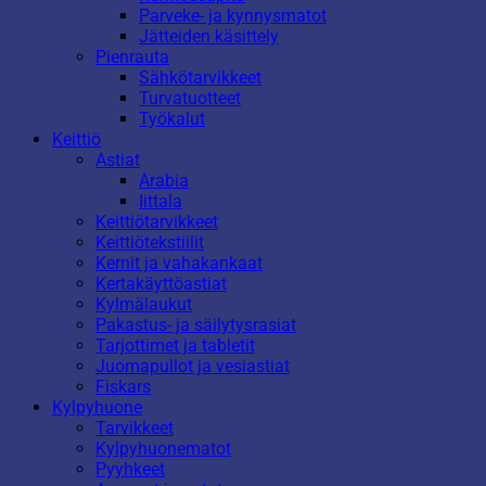
Parveke- ja kynnysmatot
Jätteiden käsittely
Pienrauta
Sähkötarvikkeet
Turvatuotteet
Työkalut
Keittiö
Astiat
Arabia
Iittala
Keittiötarvikkeet
Keittiötekstiilit
Kernit ja vahakankaat
Kertakäyttöastiat
Kylmälaukut
Pakastus- ja säilytysrasiat
Tarjottimet ja tabletit
Juomapullot ja vesiastiat
Fiskars
Kylpyhuone
Tarvikkeet
Kylpyhuonematot
Pyyhkeet