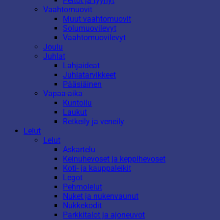
Peitot ja tyynyt
Vaahtomuovit
Muut vaahtomuovit
Solumuovilevyt
Vaahtomuovilevyt
Joulu
Juhlat
Lahjaideat
Juhlatarvikkeet
Pääsiäinen
Vapaa-aika
Kuntoilu
Laukut
Retkeily ja veneily
Lelut
Lelut
Askartelu
Keinuhevoset ja keppihevoset
Koti- ja kauppaleikit
Legot
Pehmolelut
Nuket ja nukenvaunut
Nukkekodit
Parkkitalot ja ajoneuvot