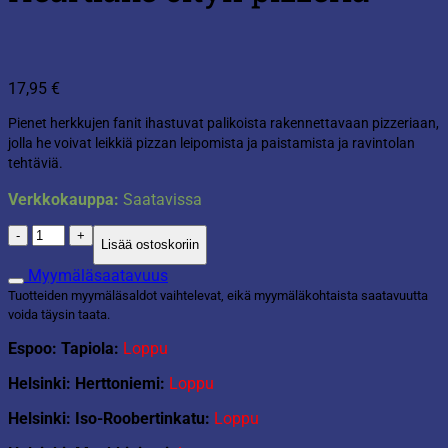
17,95
€
Pienet herkkujen fanit ihastuvat palikoista rakennettavaan pizzeriaan,
jolla he voivat leikkiä pizzan leipomista ja paistamista ja ravintolan
tehtäviä.
Verkkokauppa:
Saatavissa
Lego
Lisää ostoskoriin
Friends
41705
Myymäläsaatavuus
Heartlake
Tuotteiden myymäläsaldot vaihtelevat, eikä myymäläkohtaista saatavuutta
cityn
voida täysin taata.
pizzeria
määrä
Espoo: Tapiola:
Loppu
Helsinki: Herttoniemi:
Loppu
Helsinki: Iso-Roobertinkatu:
Loppu