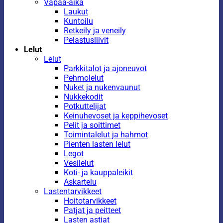
Vapaa-aika
Laukut
Kuntoilu
Retkeily ja veneily
Pelastusliivit
Lelut
Lelut
Parkkitalot ja ajoneuvot
Pehmolelut
Nuket ja nukenvaunut
Nukkekodit
Potkuttelijat
Keinuhevoset ja keppihevoset
Pelit ja soittimet
Toimintalelut ja hahmot
Pienten lasten lelut
Legot
Vesilelut
Koti- ja kauppaleikit
Askartelu
Lastentarvikkeet
Hoitotarvikkeet
Patjat ja peitteet
Lasten astiat