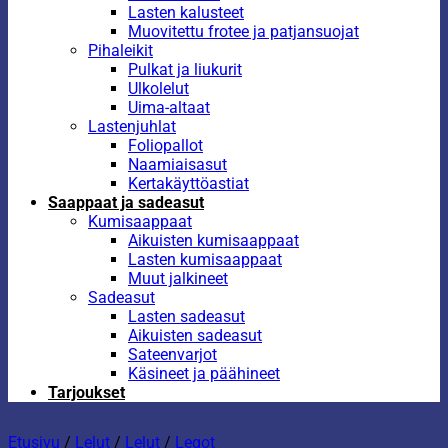
Lasten kalusteet
Muovitettu frotee ja patjansuojat
Pihaleikit
Pulkat ja liukurit
Ulkolelut
Uima-altaat
Lastenjuhlat
Foliopallot
Naamiaisasut
Kertakäyttöastiat
Saappaat ja sadeasut
Kumisaappaat
Aikuisten kumisaappaat
Lasten kumisaappaat
Muut jalkineet
Sadeasut
Lasten sadeasut
Aikuisten sadeasut
Sateenvarjot
Käsineet ja päähineet
Tarjoukset
Etusivu
/
Lelut
/
Lelut
/
Legot