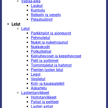
Vapaa-aika
Laukut
Kuntoilu
Retkeily ja veneily
Pelastusliivit
Lelut
Lelut
Parkkitalot ja ajoneuvot
Pehmolelut
Nuket ja nukenvaunut
Nukkekodit
Potkuttelijat
Keinuhevoset ja keppihevoset
Pelit ja soittimet
Toimintalelut ja hahmot
Pienten lasten lelut
Legot
Vesilelut
Koti- ja kauppaleikit
Askartelu
Lastentarvikkeet
Hoitotarvikkeet
Patjat ja peitteet
Lasten astiat