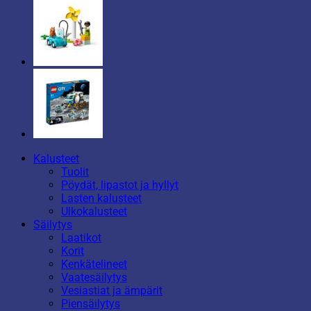
Kalusteet
Tuolit
Pöydät, lipastot ja hyllyt
Lasten kalusteet
Ulkokalusteet
Säilytys
Laatikot
Korit
Kenkätelineet
Vaatesäilytys
Vesiastiat ja ämpärit
Piensäilytys