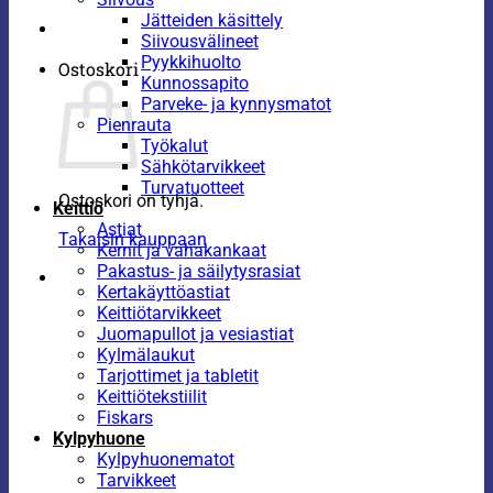
Jätteiden käsittely
Siivousvälineet
Pyykkihuolto
Ostoskori
Kunnossapito
Parveke- ja kynnysmatot
Pienrauta
Työkalut
Sähkötarvikkeet
Turvatuotteet
Ostoskori on tyhjä.
Keittiö
Astiat
Takaisin kauppaan
Kernit ja vahakankaat
Pakastus- ja säilytysrasiat
Kertakäyttöastiat
Keittiötarvikkeet
Juomapullot ja vesiastiat
Kylmälaukut
Tarjottimet ja tabletit
Keittiötekstiilit
Fiskars
Kylpyhuone
Kylpyhuonematot
Tarvikkeet