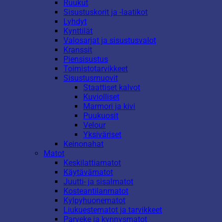
Ruukut
Sisustuskorit ja -laatikot
Lyhdyt
Kynttilät
Valosarjat ja sisustusvalot
Kranssit
Piensisustus
Toimistotarvikkeet
Sisustusmuovit
Staattiset kalvot
Kuviolliset
Marmori ja kivi
Puukuosit
Velour
Yksiväriset
Keinonahat
Matot
Keskilattiamatot
Käytävämatot
Juutti- ja sisalmatot
Kosteantilanmatot
Kylpyhuonematot
Liukuestematot ja tarvikkeet
Parveke ja kynnysmatot