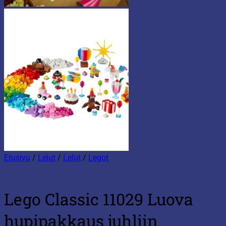
Etusivu
/
Lelut
/
Lelut
/
Legot
Lego Classic 11029 Luova
hupipakkaus juhliin