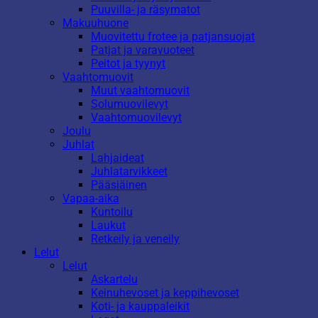
Puuvilla- ja räsymatot
Makuuhuone
Muovitettu frotee ja patjansuojat
Patjat ja varavuoteet
Peitot ja tyynyt
Vaahtomuovit
Muut vaahtomuovit
Solumuovilevyt
Vaahtomuovilevyt
Joulu
Juhlat
Lahjaideat
Juhlatarvikkeet
Pääsiäinen
Vapaa-aika
Kuntoilu
Laukut
Retkeily ja veneily
Lelut
Lelut
Askartelu
Keinuhevoset ja keppihevoset
Koti- ja kauppaleikit