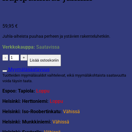
59,95
€
Juhla-aiheista puuhaa perheen ja ystävien rakenteluhetkiin.
Verkkokauppa:
Saatavissa
Lego
Lisää ostoskoriin
Classic
11029
Myymäläsaatavuus
Luova
Tuotteiden myymäläsaldot vaihtelevat, eikä myymäläkohtaista saatavuutta
hupipakkaus
voida täysin taata.
juhliin
määrä
Espoo: Tapiola:
Loppu
Helsinki: Herttoniemi:
Loppu
Helsinki: Iso-Roobertinkatu:
Vähissä
Helsinki: Munkkiniemi:
Vähissä