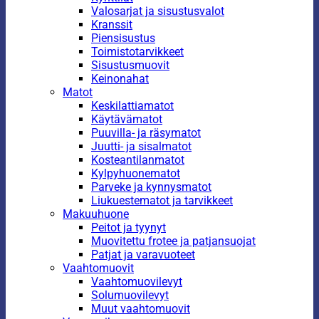
Valosarjat ja sisustusvalot
Kranssit
Piensisustus
Toimistotarvikkeet
Sisustusmuovit
Keinonahat
Matot
Keskilattiamatot
Käytävämatot
Puuvilla- ja räsymatot
Juutti- ja sisalmatot
Kosteantilanmatot
Kylpyhuonematot
Parveke ja kynnysmatot
Liukuestematot ja tarvikkeet
Makuuhuone
Peitot ja tyynyt
Muovitettu frotee ja patjansuojat
Patjat ja varavuoteet
Vaahtomuovit
Vaahtomuovilevyt
Solumuovilevyt
Muut vaahtomuovit