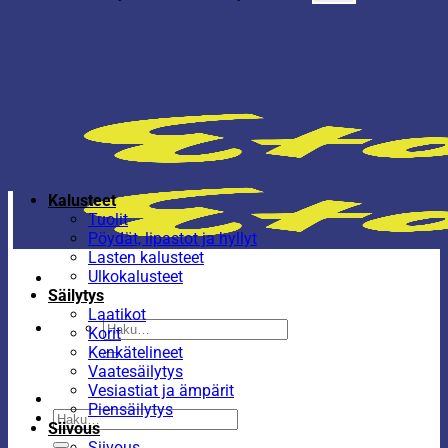
Kalusteet
Tuolit
Pöydät, lipastot ja hyllyt
Lasten kalusteet
Ulkokalusteet
Säilytys
Laatikot
Etsi:
Korit
Kenkätelineet
Vaatesäilytys
Vesiastiat ja ämpärit
Piensäilytys
Etsi:
Siivous
Siivous