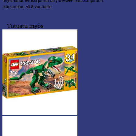
ohjelmanumeroksi juhliin tai yhteiseen hauskanpitoon.
Ikäsuositus: yli 5-vuotiaille.
Tutustu myös