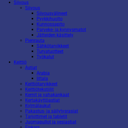
Siivous
Siivous
Siivousvälineet
Pyykkihuolto
Kunnossapito
Parveke- ja kynnysmatot
Jätteiden käsittely
Pienrauta
Sähkötarvikkeet
Turvatuotteet
Työkalut
Keittiö
Astiat
Arabia
Iittala
Keittiötarvikkeet
Keittiötekstiilit
Kernit ja vahakankaat
Kertakäyttöastiat
Kylmälaukut
Pakastus- ja säilytysrasiat
Tarjottimet ja tabletit
Juomapullot ja vesiastiat
Fiskars