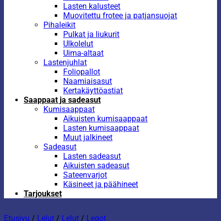
Lasten kalusteet
Muovitettu frotee ja patjansuojat
Pihaleikit
Pulkat ja liukurit
Ulkolelut
Uima-altaat
Lastenjuhlat
Foliopallot
Naamiaisasut
Kertakäyttöastiat
Saappaat ja sadeasut
Kumisaappaat
Aikuisten kumisaappaat
Lasten kumisaappaat
Muut jalkineet
Sadeasut
Lasten sadeasut
Aikuisten sadeasut
Sateenvarjot
Käsineet ja päähineet
Tarjoukset
Etusivu
/
Lelut
/
Lelut
/
Legot