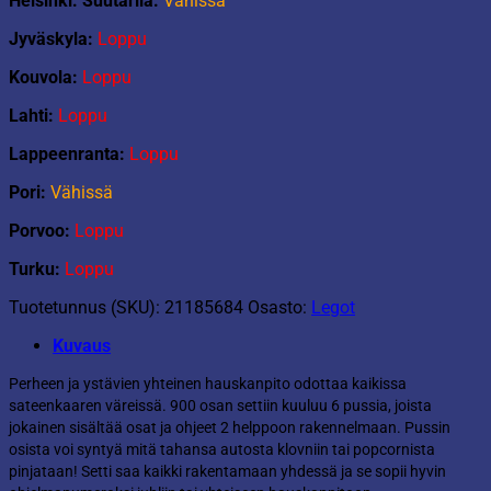
Helsinki: Suutarila:
Vähissä
Jyväskyla:
Loppu
Kouvola:
Loppu
Lahti:
Loppu
Lappeenranta:
Loppu
Pori:
Vähissä
Porvoo:
Loppu
Turku:
Loppu
Tuotetunnus (SKU):
21185684
Osasto:
Legot
Kuvaus
Perheen ja ystävien yhteinen hauskanpito odottaa kaikissa
sateenkaaren väreissä. 900 osan settiin kuuluu 6 pussia, joista
jokainen sisältää osat ja ohjeet 2 helppoon rakennelmaan. Pussin
osista voi syntyä mitä tahansa autosta klovniin tai popcornista
pinjataan! Setti saa kaikki rakentamaan yhdessä ja se sopii hyvin