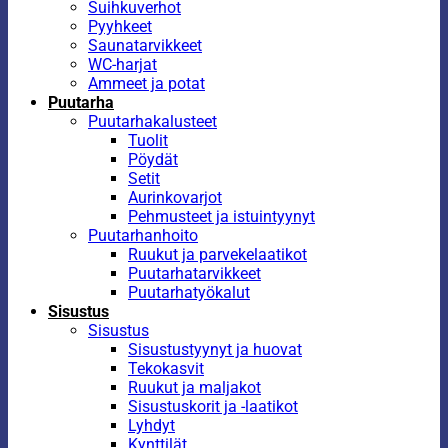
Suihkuverhot
Pyyhkeet
Saunatarvikkeet
WC-harjat
Ammeet ja potat
Puutarha
Puutarhakalusteet
Tuolit
Pöydät
Setit
Aurinkovarjot
Pehmusteet ja istuintyynyt
Puutarhanhoito
Ruukut ja parvekelaatikot
Puutarhatarvikkeet
Puutarhatyökalut
Sisustus
Sisustus
Sisustustyynyt ja huovat
Tekokasvit
Ruukut ja maljakot
Sisustuskorit ja -laatikot
Lyhdyt
Kynttilät