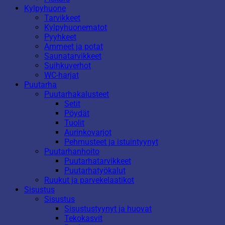
Kylpyhuone
Tarvikkeet
Kylpyhuonematot
Pyyhkeet
Ammeet ja potat
Saunatarvikkeet
Suihkuverhot
WC-harjat
Puutarha
Puutarhakalusteet
Setit
Pöydät
Tuolit
Aurinkovarjot
Pehmusteet ja istuintyynyt
Puutarhanhoito
Puutarhatarvikkeet
Puutarhatyökalut
Ruukut ja parvekelaatikot
Sisustus
Sisustus
Sisustustyynyt ja huovat
Tekokasvit