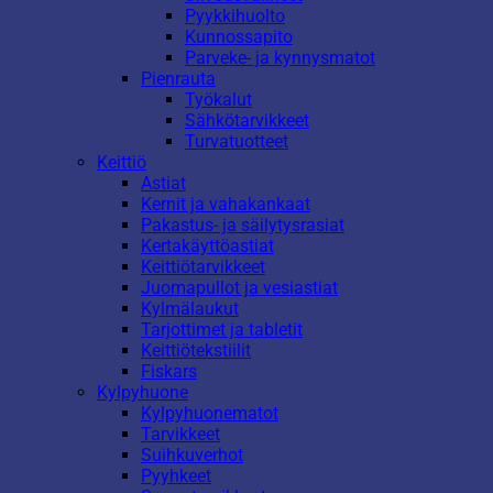
Pyykkihuolto
Kunnossapito
Parveke- ja kynnysmatot
Pienrauta
Työkalut
Sähkötarvikkeet
Turvatuotteet
Keittiö
Astiat
Kernit ja vahakankaat
Pakastus- ja säilytysrasiat
Kertakäyttöastiat
Keittiötarvikkeet
Juomapullot ja vesiastiat
Kylmälaukut
Tarjottimet ja tabletit
Keittiötekstiilit
Fiskars
Kylpyhuone
Kylpyhuonematot
Tarvikkeet
Suihkuverhot
Pyyhkeet