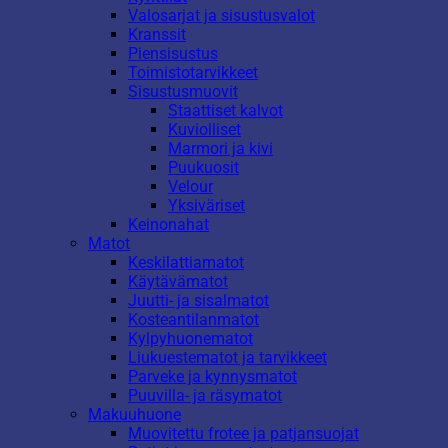
Valosarjat ja sisustusvalot
Kranssit
Piensisustus
Toimistotarvikkeet
Sisustusmuovit
Staattiset kalvot
Kuviolliset
Marmori ja kivi
Puukuosit
Velour
Yksiväriset
Keinonahat
Matot
Keskilattiamatot
Käytävämatot
Juutti- ja sisalmatot
Kosteantilanmatot
Kylpyhuonematot
Liukuestematot ja tarvikkeet
Parveke ja kynnysmatot
Puuvilla- ja räsymatot
Makuuhuone
Muovitettu frotee ja patjansuojat