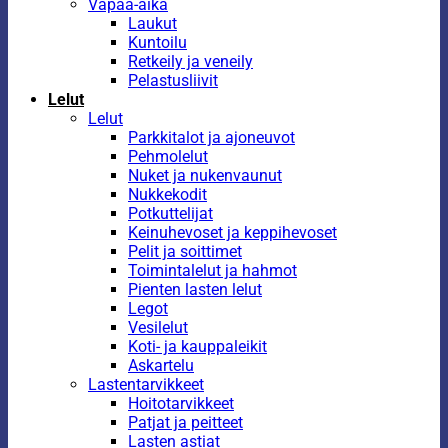
Vapaa-aika
Laukut
Kuntoilu
Retkeily ja veneily
Pelastusliivit
Lelut
Lelut
Parkkitalot ja ajoneuvot
Pehmolelut
Nuket ja nukenvaunut
Nukkekodit
Potkuttelijat
Keinuhevoset ja keppihevoset
Pelit ja soittimet
Toimintalelut ja hahmot
Pienten lasten lelut
Legot
Vesilelut
Koti- ja kauppaleikit
Askartelu
Lastentarvikkeet
Hoitotarvikkeet
Patjat ja peitteet
Lasten astiat