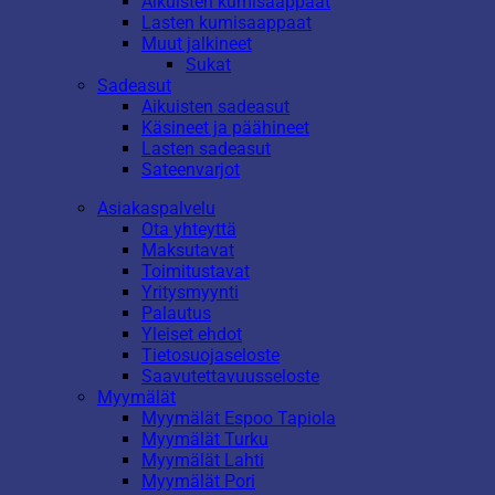
Aikuisten kumisaappaat
Lasten kumisaappaat
Muut jalkineet
Sukat
Sadeasut
Aikuisten sadeasut
Käsineet ja päähineet
Lasten sadeasut
Sateenvarjot
Asiakaspalvelu
Ota yhteyttä
Maksutavat
Toimitustavat
Yritysmyynti
Palautus
Yleiset ehdot
Tietosuojaseloste
Saavutettavuusseloste
Myymälät
Myymälät Espoo Tapiola
Myymälät Turku
Myymälät Lahti
Myymälät Pori