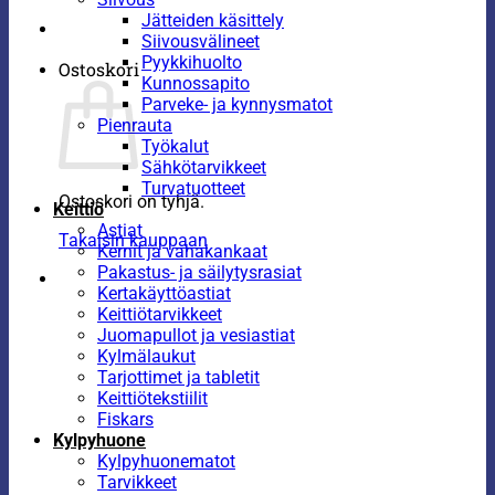
Jätteiden käsittely
Siivousvälineet
Pyykkihuolto
Ostoskori
Kunnossapito
Parveke- ja kynnysmatot
Pienrauta
Työkalut
Sähkötarvikkeet
Turvatuotteet
Ostoskori on tyhjä.
Keittiö
Astiat
Takaisin kauppaan
Kernit ja vahakankaat
Pakastus- ja säilytysrasiat
Kertakäyttöastiat
Keittiötarvikkeet
Juomapullot ja vesiastiat
Kylmälaukut
Tarjottimet ja tabletit
Keittiötekstiilit
Fiskars
Kylpyhuone
Kylpyhuonematot
Tarvikkeet