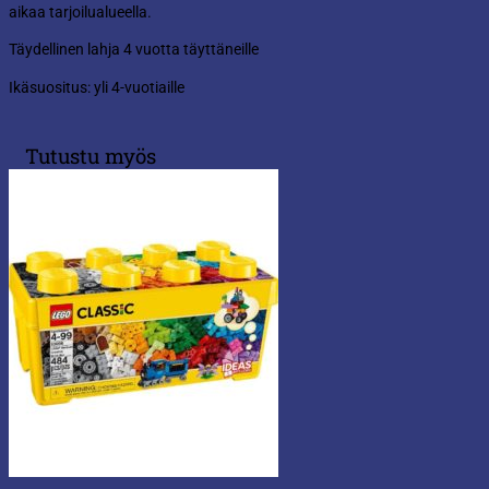
aikaa tarjoilualueella.
Täydellinen lahja 4 vuotta täyttäneille
Ikäsuositus: yli 4-vuotiaille
Tutustu myös