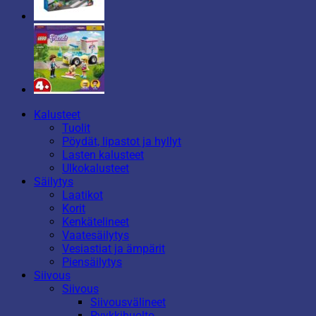
Kalusteet
Tuolit
Pöydät, lipastot ja hyllyt
Lasten kalusteet
Ulkokalusteet
Säilytys
Laatikot
Korit
Kenkätelineet
Vaatesäilytys
Vesiastiat ja ämpärit
Piensäilytys
Siivous
Siivous
Siivousvälineet
Pyykkihuolto