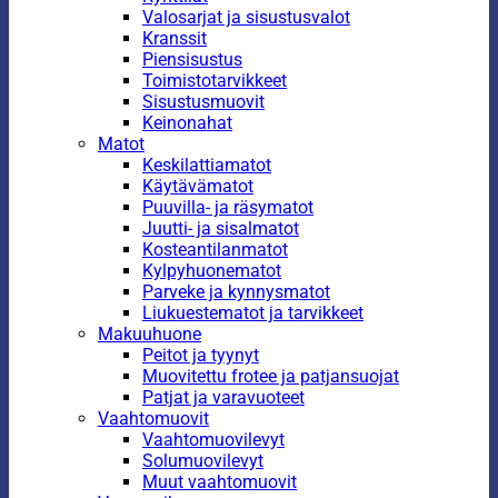
Valosarjat ja sisustusvalot
Kranssit
Piensisustus
Toimistotarvikkeet
Sisustusmuovit
Keinonahat
Matot
Keskilattiamatot
Käytävämatot
Puuvilla- ja räsymatot
Juutti- ja sisalmatot
Kosteantilanmatot
Kylpyhuonematot
Parveke ja kynnysmatot
Liukuestematot ja tarvikkeet
Makuuhuone
Peitot ja tyynyt
Muovitettu frotee ja patjansuojat
Patjat ja varavuoteet
Vaahtomuovit
Vaahtomuovilevyt
Solumuovilevyt
Muut vaahtomuovit