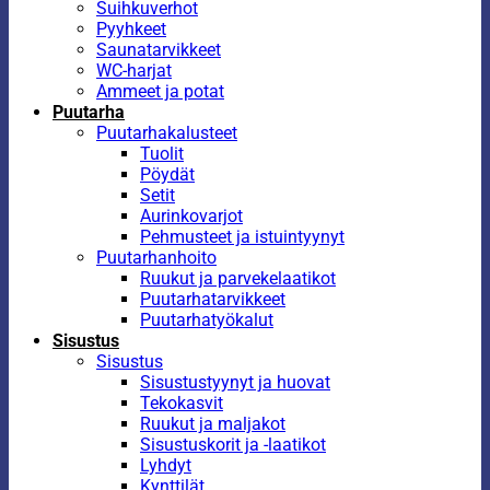
Suihkuverhot
Pyyhkeet
Saunatarvikkeet
WC-harjat
Ammeet ja potat
Puutarha
Puutarhakalusteet
Tuolit
Pöydät
Setit
Aurinkovarjot
Pehmusteet ja istuintyynyt
Puutarhanhoito
Ruukut ja parvekelaatikot
Puutarhatarvikkeet
Puutarhatyökalut
Sisustus
Sisustus
Sisustustyynyt ja huovat
Tekokasvit
Ruukut ja maljakot
Sisustuskorit ja -laatikot
Lyhdyt
Kynttilät