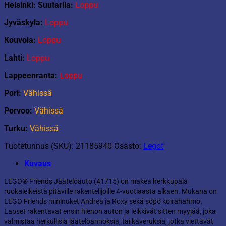
Helsinki: Suutarila:
Loppu
Jyväskyla:
Loppu
Kouvola:
Loppu
Lahti:
Loppu
Lappeenranta:
Loppu
Pori:
Vähissä
Porvoo:
Vähissä
Turku:
Vähissä
Tuotetunnus (SKU):
21185940
Osasto:
Legot
Kuvaus
LEGO® Friends Jäätelöauto (41715) on makea herkkupala
ruokaleikeistä pitäville rakentelijoille 4-vuotiaasta alkaen. Mukana on
LEGO Friends mininuket Andrea ja Roxy sekä söpö koirahahmo.
Lapset rakentavat ensin hienon auton ja leikkivät sitten myyjää, joka
valmistaa herkullisia jäätelöannoksia, tai kaveruksia, jotka viettävät