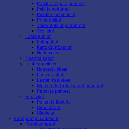
Parkkitalot ja ajoneuvot
Pelit ja soittimet
Pienten lasten lelut
Potkuttelijat
Toimintalelut ja hahmot
Vesilelut
Lastenjuhlat
Foliopallot
Kertakäyttöastiat
Halloween
Naamiaisasut
Lastentarvikkeet
Hoitotarvikkeet
Lasten astiat
Lasten kalusteet
Muovitettu frotee ja patjansuojat
Patjat ja peitteet
Pihaleikit
Pulkat ja liukurit
Uima-altaat
Ulkolelut
Saappaat ja sadeasut
Kumisaappaat