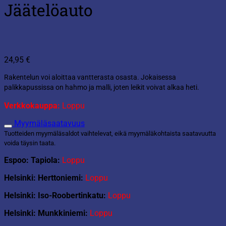
Jäätelöauto
24,95
€
Rakentelun voi aloittaa vantterasta osasta. Jokaisessa
palikkapussissa on hahmo ja malli, joten leikit voivat alkaa heti.
Verkkokauppa:
Loppu
Myymäläsaatavuus
Tuotteiden myymäläsaldot vaihtelevat, eikä myymäläkohtaista saatavuutta
voida täysin taata.
Espoo: Tapiola:
Loppu
Helsinki: Herttoniemi:
Loppu
Helsinki: Iso-Roobertinkatu:
Loppu
Helsinki: Munkkiniemi:
Loppu