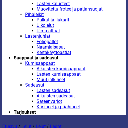
Lasten kalusteet
Muovitettu frotee ja patjansuojat
Pihaleikit
Pulkat ja liukurit
Ulkolelut
Uima-altaat
Lastenjuhlat
Foliopallot
Naamiaisasut
Kertakäyttöastiat
Saappaat ja sadeasut
Kumisaappaat
Aikuisten kumisaappaat
Lasten kumisaappaat
Muut jalkineet
Sadeasut
Lasten sadeasut
Aikuisten sadeasut
Sateenvarjot
Käsineet ja päähineet
Tarjoukset
Etusivu
/
Lelut
/
Lelut
/
Legot