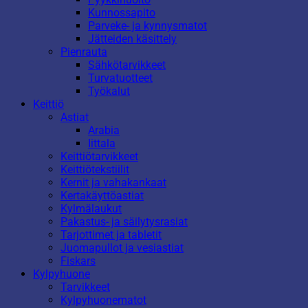
Kunnossapito
Parveke- ja kynnysmatot
Jätteiden käsittely
Pienrauta
Sähkötarvikkeet
Turvatuotteet
Työkalut
Keittiö
Astiat
Arabia
Iittala
Keittiötarvikkeet
Keittiötekstiilit
Kernit ja vahakankaat
Kertakäyttöastiat
Kylmälaukut
Pakastus- ja säilytysrasiat
Tarjottimet ja tabletit
Juomapullot ja vesiastiat
Fiskars
Kylpyhuone
Tarvikkeet
Kylpyhuonematot