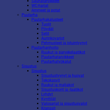
Saunatarvikkeet
WC-harjat
Ammeet ja potat
Puutarha
Puutarhakalusteet
Tuolit
Pöydät
Setit
Aurinkovarjot
Pehmusteet ja istuintyynyt
Puutarhanhoito
Ruukut ja parvekelaatikot
Puutarhatarvikkeet
Puutarhatyökalut
Sisustus
Sisustus
Sisustustyynyt ja huovat
Tekokasvit
Ruukut ja maljakot
Sisustuskorit ja -laatikot
Lyhdyt
Kynttilät
Valosarjat ja sisustusvalot
Kranssit