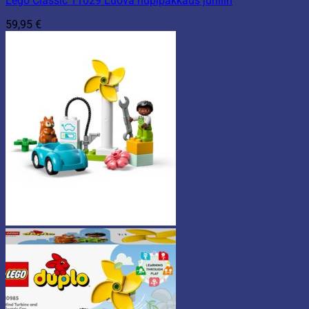
Lego Classic 11029 Luova hupipakkaus juhliin
59,95
€