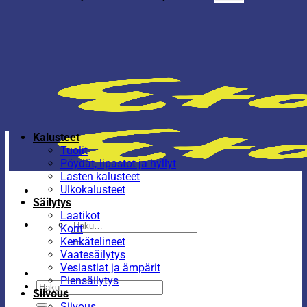
Kalusteet
Tuolit
Pöydät, lipastot ja hyllyt
Lasten kalusteet
Ulkokalusteet
Säilytys
Laatikot
Etsi:
Korit
Kenkätelineet
Vaatesäilytys
Vesiastiat ja ämpärit
Piensäilytys
Etsi:
Siivous
Siivous