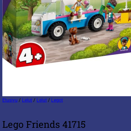
Etusivu
/
Lelut
/
Lelut
/
Legot
Lego Friends 41715