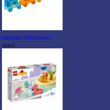
Lego Duplo 10955 Eläinjuna
24,95
€