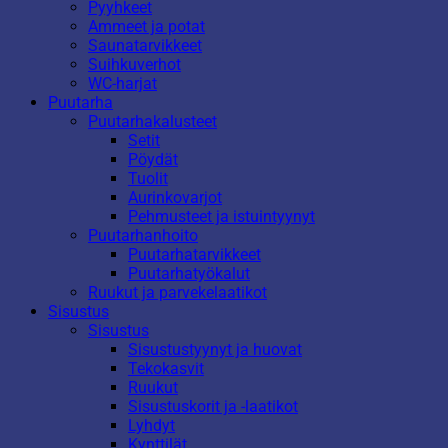
Pyyhkeet
Ammeet ja potat
Saunatarvikkeet
Suihkuverhot
WC-harjat
Puutarha
Puutarhakalusteet
Setit
Pöydät
Tuolit
Aurinkovarjot
Pehmusteet ja istuintyynyt
Puutarhanhoito
Puutarhatarvikkeet
Puutarhatyökalut
Ruukut ja parvekelaatikot
Sisustus
Sisustus
Sisustustyynyt ja huovat
Tekokasvit
Ruukut
Sisustuskorit ja -laatikot
Lyhdyt
Kynttilät