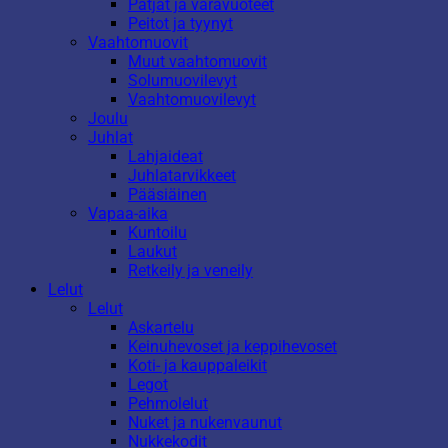
Patjat ja varavuoteet
Peitot ja tyynyt
Vaahtomuovit
Muut vaahtomuovit
Solumuovilevyt
Vaahtomuovilevyt
Joulu
Juhlat
Lahjaideat
Juhlatarvikkeet
Pääsiäinen
Vapaa-aika
Kuntoilu
Laukut
Retkeily ja veneily
Lelut
Lelut
Askartelu
Keinuhevoset ja keppihevoset
Koti- ja kauppaleikit
Legot
Pehmolelut
Nuket ja nukenvaunut
Nukkekodit