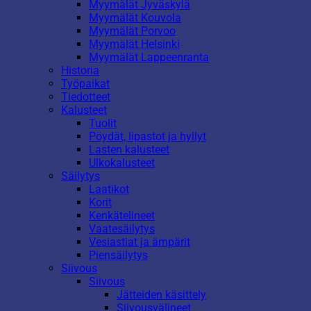
Myymälät Jyväskylä
Myymälät Kouvola
Myymälät Porvoo
Myymälät Helsinki
Myymälät Lappeenranta
Historia
Työpaikat
Tiedotteet
Kalusteet
Tuolit
Pöydät, lipastot ja hyllyt
Lasten kalusteet
Ulkokalusteet
Säilytys
Laatikot
Korit
Kenkätelineet
Vaatesäilytys
Vesiastiat ja ämpärit
Piensäilytys
Siivous
Siivous
Jätteiden käsittely
Siivousvälineet