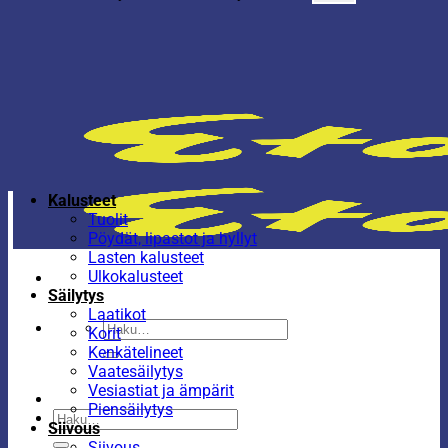
Kalusteet
Tuolit
Pöydät, lipastot ja hyllyt
Lasten kalusteet
Ulkokalusteet
Säilytys
Laatikot
Etsi:
Korit
Kenkätelineet
Vaatesäilytys
Vesiastiat ja ämpärit
Piensäilytys
Etsi:
Siivous
Siivous