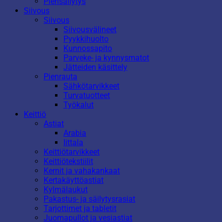
Piensäilytys
Siivous
Siivous
Siivousvälineet
Pyykkihuolto
Kunnossapito
Parveke- ja kynnysmatot
Jätteiden käsittely
Pienrauta
Sähkötarvikkeet
Turvatuotteet
Työkalut
Keittiö
Astiat
Arabia
Iittala
Keittiötarvikkeet
Keittiötekstiilit
Kernit ja vahakankaat
Kertakäyttöastiat
Kylmälaukut
Pakastus- ja säilytysrasiat
Tarjottimet ja tabletit
Juomapullot ja vesiastiat