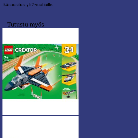
Ikäsuositus: yli 2-vuotiaille.
Tutustu myös