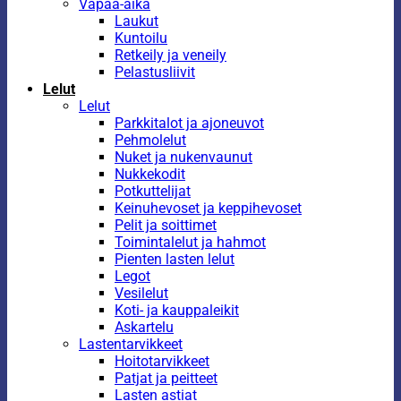
Vapaa-aika
Laukut
Kuntoilu
Retkeily ja veneily
Pelastusliivit
Lelut
Lelut
Parkkitalot ja ajoneuvot
Pehmolelut
Nuket ja nukenvaunut
Nukkekodit
Potkuttelijat
Keinuhevoset ja keppihevoset
Pelit ja soittimet
Toimintalelut ja hahmot
Pienten lasten lelut
Legot
Vesilelut
Koti- ja kauppaleikit
Askartelu
Lastentarvikkeet
Hoitotarvikkeet
Patjat ja peitteet
Lasten astiat