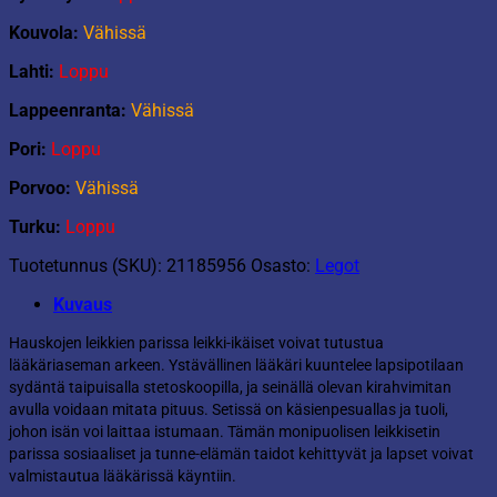
Kouvola:
Vähissä
Lahti:
Loppu
Lappeenranta:
Vähissä
Pori:
Loppu
Porvoo:
Vähissä
Turku:
Loppu
Tuotetunnus (SKU):
21185956
Osasto:
Legot
Kuvaus
Hauskojen leikkien parissa leikki-ikäiset voivat tutustua
lääkäriaseman arkeen. Ystävällinen lääkäri kuuntelee lapsipotilaan
sydäntä taipuisalla stetoskoopilla, ja seinällä olevan kirahvimitan
avulla voidaan mitata pituus. Setissä on käsienpesuallas ja tuoli,
johon isän voi laittaa istumaan. Tämän monipuolisen leikkisetin
parissa sosiaaliset ja tunne-elämän taidot kehittyvät ja lapset voivat
valmistautua lääkärissä käyntiin.