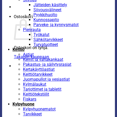
Jätteiden käsittely
Siivousvälineet
Pyykkihuolto
Ostoskori
Kunnossapito
Parveke- ja kynnysmatot
Pienrauta
Työkalut
Sähkötarvikkeet
Turvatuotteet
Ostoskori on tyhjä.
Keittiö
Astiat
Takaisin kauppaan
Kernit ja vahakankaat
Pakastus- ja säilytysrasiat
Kertakäyttöastiat
Keittiötarvikkeet
Juomapullot ja vesiastiat
Kylmälaukut
Tarjottimet ja tabletit
Keittiötekstiilit
Fiskars
Kylpyhuone
Kylpyhuonematot
Tarvikkeet