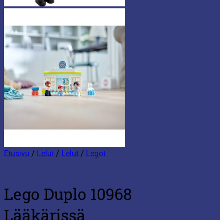
Etusivu
/
Lelut
/
Lelut
/
Legot
Lego Duplo 10968
Lääkärissä