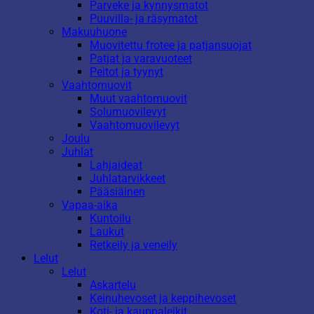
Parveke ja kynnysmatot
Puuvilla- ja räsymatot
Makuuhuone
Muovitettu frotee ja patjansuojat
Patjat ja varavuoteet
Peitot ja tyynyt
Vaahtomuovit
Muut vaahtomuovit
Solumuovilevyt
Vaahtomuovilevyt
Joulu
Juhlat
Lahjaideat
Juhlatarvikkeet
Pääsiäinen
Vapaa-aika
Kuntoilu
Laukut
Retkeily ja veneily
Lelut
Lelut
Askartelu
Keinuhevoset ja keppihevoset
Koti- ja kauppaleikit