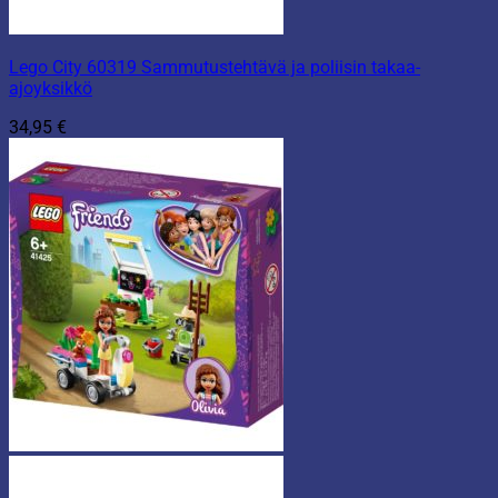
Lego City 60319 Sammutustehtävä ja poliisin takaa-
ajoyksikkö
34,95
€