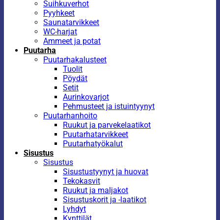
Suihkuverhot
Pyyhkeet
Saunatarvikkeet
WC-harjat
Ammeet ja potat
Puutarha
Puutarhakalusteet
Tuolit
Pöydät
Setit
Aurinkovarjot
Pehmusteet ja istuintyynyt
Puutarhanhoito
Ruukut ja parvekelaatikot
Puutarhatarvikkeet
Puutarhatyökalut
Sisustus
Sisustus
Sisustustyynyt ja huovat
Tekokasvit
Ruukut ja maljakot
Sisustuskorit ja -laatikot
Lyhdyt
Kynttilät