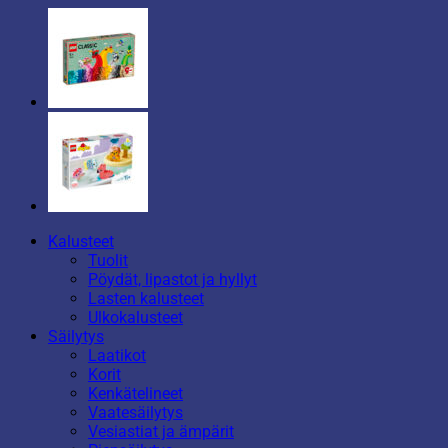
Kalusteet
Tuolit
Pöydät, lipastot ja hyllyt
Lasten kalusteet
Ulkokalusteet
Säilytys
Laatikot
Korit
Kenkätelineet
Vaatesäilytys
Vesiastiat ja ämpärit