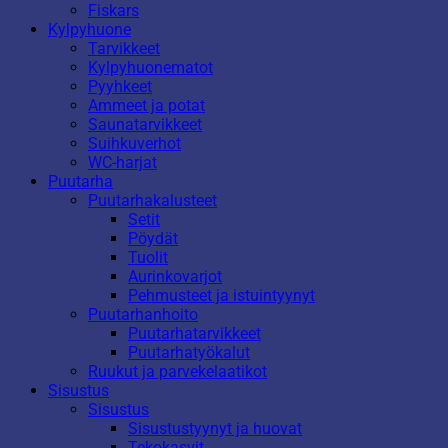
Fiskars
Kylpyhuone
Tarvikkeet
Kylpyhuonematot
Pyyhkeet
Ammeet ja potat
Saunatarvikkeet
Suihkuverhot
WC-harjat
Puutarha
Puutarhakalusteet
Setit
Pöydät
Tuolit
Aurinkovarjot
Pehmusteet ja istuintyynyt
Puutarhanhoito
Puutarhatarvikkeet
Puutarhatyökalut
Ruukut ja parvekelaatikot
Sisustus
Sisustus
Sisustustyynyt ja huovat
Tekokasvit