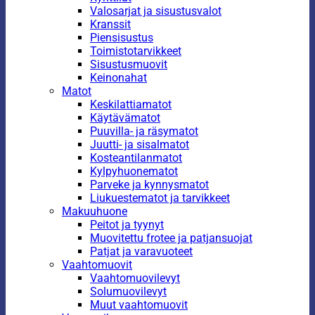
Valosarjat ja sisustusvalot
Kranssit
Piensisustus
Toimistotarvikkeet
Sisustusmuovit
Keinonahat
Matot
Keskilattiamatot
Käytävämatot
Puuvilla- ja räsymatot
Juutti- ja sisalmatot
Kosteantilanmatot
Kylpyhuonematot
Parveke ja kynnysmatot
Liukuestematot ja tarvikkeet
Makuuhuone
Peitot ja tyynyt
Muovitettu frotee ja patjansuojat
Patjat ja varavuoteet
Vaahtomuovit
Vaahtomuovilevyt
Solumuovilevyt
Muut vaahtomuovit