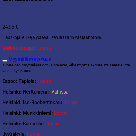
24,95
€
Hauskoja leikkejä ystävällisen lääkärin vastaanotolla.
Verkkokauppa:
Loppu
Myymäläsaatavuus
Tuotteiden myymäläsaldot vaihtelevat, eikä myymäläkohtaista saatavuutta
voida täysin taata.
Espoo: Tapiola:
Loppu
Helsinki: Herttoniemi:
Vähissä
Helsinki: Iso-Roobertinkatu:
Loppu
Helsinki: Munkkiniemi:
Loppu
Helsinki: Suutarila:
Loppu
Jyväskyla:
Loppu