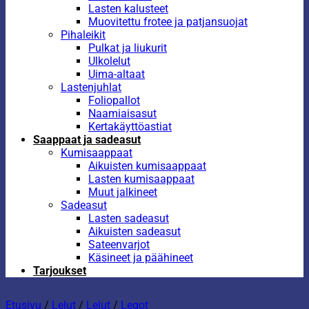
Lasten kalusteet
Muovitettu frotee ja patjansuojat
Pihaleikit
Pulkat ja liukurit
Ulkolelut
Uima-altaat
Lastenjuhlat
Foliopallot
Naamiaisasut
Kertakäyttöastiat
Saappaat ja sadeasut
Kumisaappaat
Aikuisten kumisaappaat
Lasten kumisaappaat
Muut jalkineet
Sadeasut
Lasten sadeasut
Aikuisten sadeasut
Sateenvarjot
Käsineet ja päähineet
Tarjoukset
Etusivu
/
Lelut
/
Lelut
/
Legot