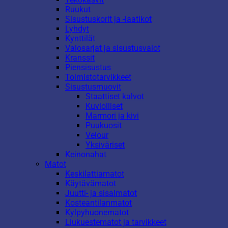
Ruukut
Sisustuskorit ja -laatikot
Lyhdyt
Kynttilät
Valosarjat ja sisustusvalot
Kranssit
Piensisustus
Toimistotarvikkeet
Sisustusmuovit
Staattiset kalvot
Kuviolliset
Marmori ja kivi
Puukuosit
Velour
Yksiväriset
Keinonahat
Matot
Keskilattiamatot
Käytävämatot
Juutti- ja sisalmatot
Kosteantilanmatot
Kylpyhuonematot
Liukuestematot ja tarvikkeet