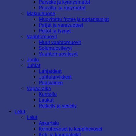
Parveke ja kynnysmatot
Puuvilla- ja räsymatot
Makuuhuone
Muovitettu frotee ja patjansuojat
Patjat ja varavuoteet
Peitot ja tyynyt
Vaahtomuovit
Muut vaahtomuovit
Solumuovilevyt
Vaahtomuovilevyt
Joulu
Juhlat
Lahjaideat
Juhlatarvikkeet
Pääsiäinen
Vapaa-aika
Kuntoilu
Laukut
Retkeily ja veneily
Lelut
Lelut
Askartelu
Keinuhevoset ja keppihevoset
Koti- ja kauppaleikit