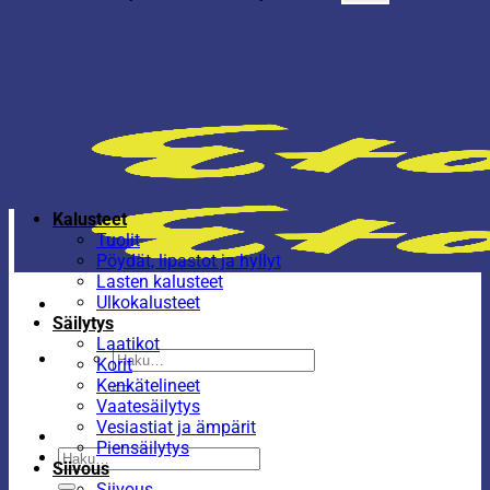
Kalusteet
Tuolit
Pöydät, lipastot ja hyllyt
Lasten kalusteet
Ulkokalusteet
Säilytys
Laatikot
Etsi:
Korit
Kenkätelineet
Vaatesäilytys
Vesiastiat ja ämpärit
Piensäilytys
Etsi:
Siivous
Siivous