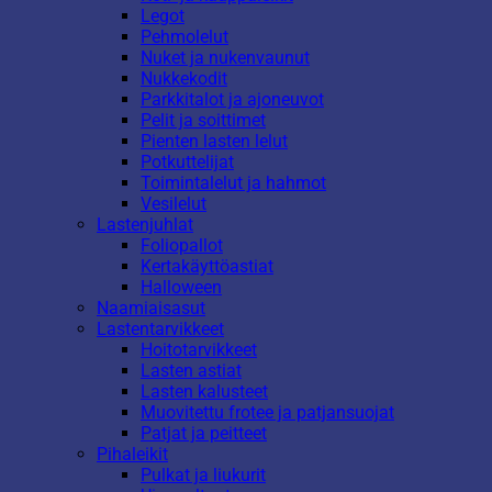
Legot
Pehmolelut
Nuket ja nukenvaunut
Nukkekodit
Parkkitalot ja ajoneuvot
Pelit ja soittimet
Pienten lasten lelut
Potkuttelijat
Toimintalelut ja hahmot
Vesilelut
Lastenjuhlat
Foliopallot
Kertakäyttöastiat
Halloween
Naamiaisasut
Lastentarvikkeet
Hoitotarvikkeet
Lasten astiat
Lasten kalusteet
Muovitettu frotee ja patjansuojat
Patjat ja peitteet
Pihaleikit
Pulkat ja liukurit