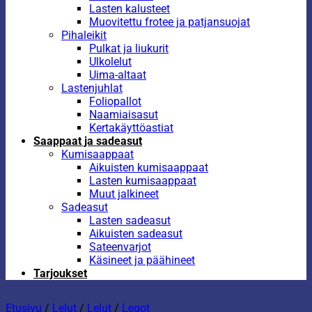
Lasten kalusteet
Muovitettu frotee ja patjansuojat
Pihaleikit
Pulkat ja liukurit
Ulkolelut
Uima-altaat
Lastenjuhlat
Foliopallot
Naamiaisasut
Kertakäyttöastiat
Saappaat ja sadeasut
Kumisaappaat
Aikuisten kumisaappaat
Lasten kumisaappaat
Muut jalkineet
Sadeasut
Lasten sadeasut
Aikuisten sadeasut
Sateenvarjot
Käsineet ja päähineet
Tarjoukset
Etusivu
/
Lelut
/
Lelut
/
Legot