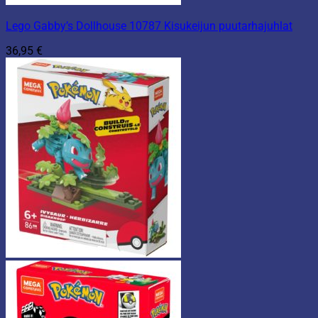
Lego Gabby’s Dollhouse 10787 Kisukeijun puutarhajuhlat
36,95
€