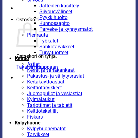
Jätteiden käsittely
Siivousvälineet
Pyykkihuolto
Ostoskori
Kunnossapito
Parveke- ja kynnysmatot
Pienrauta
Työkalut
Sähkötarvikkeet
Turvatuotteet
Ostoskori on tyhjä.
Keittiö
Astiat
Takaisin kauppaan
Kernit ja vahakankaat
Pakastus- ja säilytysrasiat
Kertakäyttöastiat
Keittiötarvikkeet
Juomapullot ja vesiastiat
Kylmälaukut
Tarjottimet ja tabletit
Keittiötekstiilit
Fiskars
Kylpyhuone
Kylpyhuonematot
Tarvikkeet