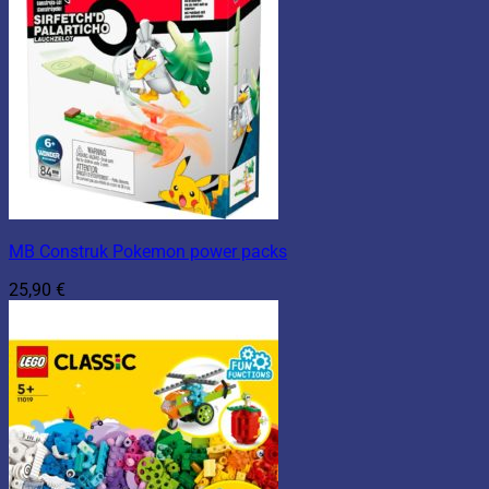
MB Construk Pokemon power packs
25,90
€