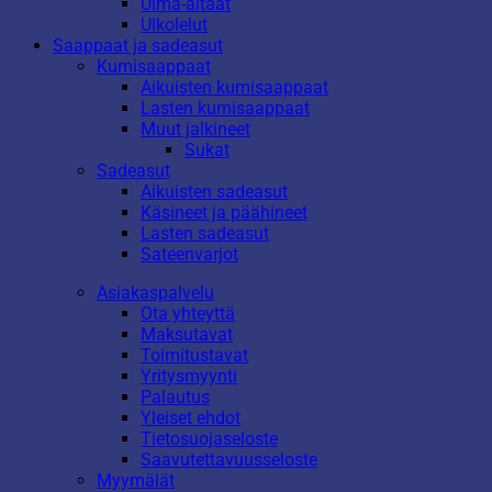
Uima-altaat
Ulkolelut
Saappaat ja sadeasut
Kumisaappaat
Aikuisten kumisaappaat
Lasten kumisaappaat
Muut jalkineet
Sukat
Sadeasut
Aikuisten sadeasut
Käsineet ja päähineet
Lasten sadeasut
Sateenvarjot
Asiakaspalvelu
Ota yhteyttä
Maksutavat
Toimitustavat
Yritysmyynti
Palautus
Yleiset ehdot
Tietosuojaseloste
Saavutettavuusseloste
Myymälät