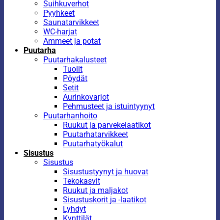
Suihkuverhot
Pyyhkeet
Saunatarvikkeet
WC-harjat
Ammeet ja potat
Puutarha
Puutarhakalusteet
Tuolit
Pöydät
Setit
Aurinkovarjot
Pehmusteet ja istuintyynyt
Puutarhanhoito
Ruukut ja parvekelaatikot
Puutarhatarvikkeet
Puutarhatyökalut
Sisustus
Sisustus
Sisustustyynyt ja huovat
Tekokasvit
Ruukut ja maljakot
Sisustuskorit ja -laatikot
Lyhdyt
Kynttilät