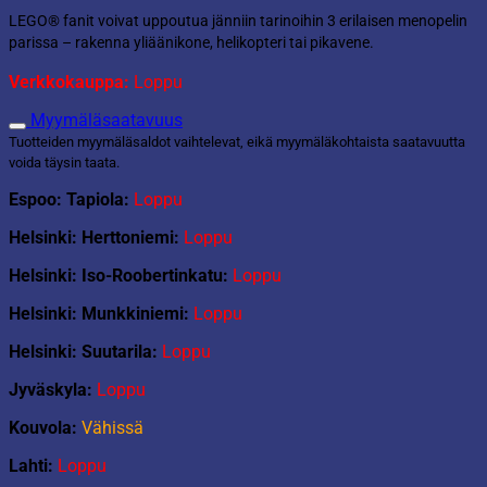
LEGO® fanit voivat uppoutua jänniin tarinoihin 3 erilaisen menopelin
parissa – rakenna yliäänikone, helikopteri tai pikavene.
Verkkokauppa:
Loppu
Myymäläsaatavuus
Tuotteiden myymäläsaldot vaihtelevat, eikä myymäläkohtaista saatavuutta
voida täysin taata.
Espoo: Tapiola:
Loppu
Helsinki: Herttoniemi:
Loppu
Helsinki: Iso-Roobertinkatu:
Loppu
Helsinki: Munkkiniemi:
Loppu
Helsinki: Suutarila:
Loppu
Jyväskyla:
Loppu
Kouvola:
Vähissä
Lahti:
Loppu