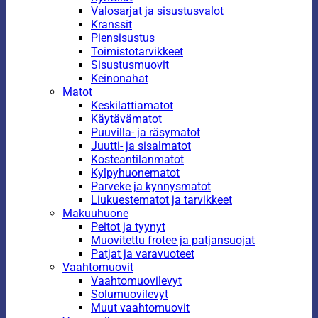
Valosarjat ja sisustusvalot
Kranssit
Piensisustus
Toimistotarvikkeet
Sisustusmuovit
Keinonahat
Matot
Keskilattiamatot
Käytävämatot
Puuvilla- ja räsymatot
Juutti- ja sisalmatot
Kosteantilanmatot
Kylpyhuonematot
Parveke ja kynnysmatot
Liukuestematot ja tarvikkeet
Makuuhuone
Peitot ja tyynyt
Muovitettu frotee ja patjansuojat
Patjat ja varavuoteet
Vaahtomuovit
Vaahtomuovilevyt
Solumuovilevyt
Muut vaahtomuovit