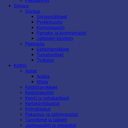
Piensäilytys
Siivous
Siivous
Siivousvälineet
Pyykkihuolto
Kunnossapito
Parveke- ja kynnysmatot
Jätteiden käsittely
Pienrauta
Sähkötarvikkeet
Turvatuotteet
Työkalut
Keittiö
Astiat
Arabia
Iittala
Keittiötarvikkeet
Keittiötekstiilit
Kernit ja vahakankaat
Kertakäyttöastiat
Kylmälaukut
Pakastus- ja säilytysrasiat
Tarjottimet ja tabletit
Juomapullot ja vesiastiat