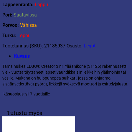
Lappeenranta:
Loppu
Pori:
Saatavissa
Porvoo:
Vähissä
Turku:
Loppu
Tuotetunnus (SKU):
21185937
Osasto:
Legot
Kuvaus
Tämä huikea LEGO® Creator 3in1 Yliäänikone (31126) rakennussetti
vie 7 vuotta täyttäneet lapset vauhdikkaisiin leikkeihin yläilmoihin tai
vesille. Mukana on huippunopea suihkari, jossa on ohjaamo,
sisäänvedettävät pyörät, liekkejä syöksevä moottori ja esittelyjalusta.
Ikäsuositus: yli 7-vuotiaille
Tutustu myös