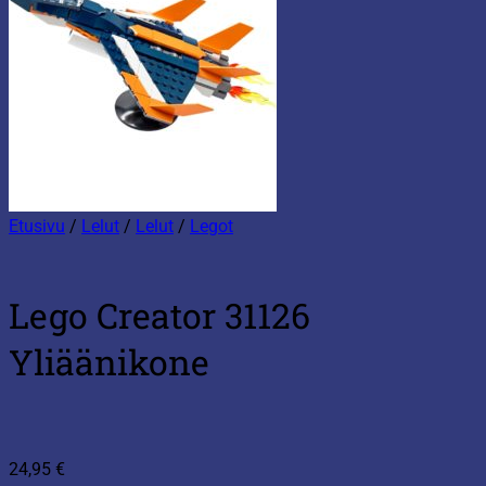
Etusivu
/
Lelut
/
Lelut
/
Legot
Lego Creator 31126
Yliäänikone
24,95
€