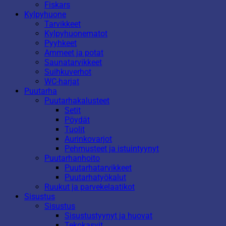
Fiskars
Kylpyhuone
Tarvikkeet
Kylpyhuonematot
Pyyhkeet
Ammeet ja potat
Saunatarvikkeet
Suihkuverhot
WC-harjat
Puutarha
Puutarhakalusteet
Setit
Pöydät
Tuolit
Aurinkovarjot
Pehmusteet ja istuintyynyt
Puutarhanhoito
Puutarhatarvikkeet
Puutarhatyökalut
Ruukut ja parvekelaatikot
Sisustus
Sisustus
Sisustustyynyt ja huovat
Tekokasvit