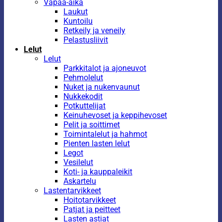
Vapaa-aika
Laukut
Kuntoilu
Retkeily ja veneily
Pelastusliivit
Lelut
Lelut
Parkkitalot ja ajoneuvot
Pehmolelut
Nuket ja nukenvaunut
Nukkekodit
Potkuttelijat
Keinuhevoset ja keppihevoset
Pelit ja soittimet
Toimintalelut ja hahmot
Pienten lasten lelut
Legot
Vesilelut
Koti- ja kauppaleikit
Askartelu
Lastentarvikkeet
Hoitotarvikkeet
Patjat ja peitteet
Lasten astiat