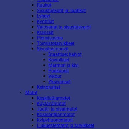
Ruukut
Sisustuskorit ja -laatikot
Lyhdyt
Kynttilät
Valosarjat ja sisustusvalot
Kranssit
Piensisustus
Toimistotarvikkeet
Sisustusmuovit
Staattiset kalvot
Kuviolliset
Marmori ja kivi
Puukuosit
Velour
Yksiväriset
Keinonahat
Matot
Keskilattiamatot
Käytävämatot
Juutti- ja sisalmatot
Kosteantilanmatot
Kylpyhuonematot
Liukuestematot ja tarvikkeet