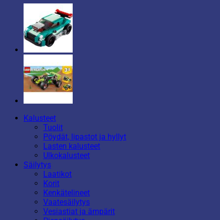
Kalusteet
Tuolit
Pöydät, lipastot ja hyllyt
Lasten kalusteet
Ulkokalusteet
Säilytys
Laatikot
Korit
Kenkätelineet
Vaatesäilytys
Vesiastiat ja ämpärit