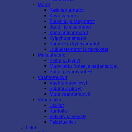
Matot
Keskilattiamatot
Käytävämatot
Puuvilla- ja räsymatot
Juutti- ja sisalmatot
Kosteantilanmatot
Kylpyhuonematot
Parveke ja kynnysmatot
Liukuestematot ja tarvikkeet
Makuuhuone
Peitot ja tyynyt
Muovitettu frotee ja patjansuojat
Patjat ja varavuoteet
Vaahtomuovit
Vaahtomuovilevyt
Solumuovilevyt
Muut vaahtomuovit
Vapaa-aika
Laukut
Kuntoilu
Retkeily ja veneily
Pelastusliivit
Lelut