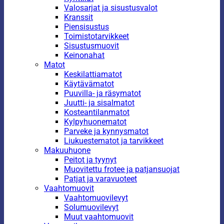
Valosarjat ja sisustusvalot
Kranssit
Piensisustus
Toimistotarvikkeet
Sisustusmuovit
Keinonahat
Matot
Keskilattiamatot
Käytävämatot
Puuvilla- ja räsymatot
Juutti- ja sisalmatot
Kosteantilanmatot
Kylpyhuonematot
Parveke ja kynnysmatot
Liukuestematot ja tarvikkeet
Makuuhuone
Peitot ja tyynyt
Muovitettu frotee ja patjansuojat
Patjat ja varavuoteet
Vaahtomuovit
Vaahtomuovilevyt
Solumuovilevyt
Muut vaahtomuovit