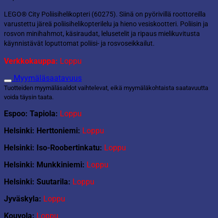
LEGO® City Poliisihelikopteri (60275). Siinä on pyörivillä roottoreilla
varustettu järeä poliisihelikopterilelu ja hieno vesiskootteri. Poliisin ja
rosvon minihahmot, käsiraudat, lelusetelit ja ripaus mielikuvitusta
käynnistävät loputtomat poliisi- ja rosvoseikkailut.
Verkkokauppa:
Loppu
Myymäläsaatavuus
Tuotteiden myymäläsaldot vaihtelevat, eikä myymäläkohtaista saatavuutta
voida täysin taata.
Espoo: Tapiola:
Loppu
Helsinki: Herttoniemi:
Loppu
Helsinki: Iso-Roobertinkatu:
Loppu
Helsinki: Munkkiniemi:
Loppu
Helsinki: Suutarila:
Loppu
Jyväskyla:
Loppu
Kouvola:
Loppu