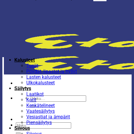
Kalusteet
Tuolit
Pöydät, lipastot ja hyllyt
Lasten kalusteet
Ulkokalusteet
Säilytys
Laatikot
Etsi:
Korit
Kenkätelineet
Vaatesäilytys
Vesiastiat ja ämpärit
Piensäilytys
Etsi:
Siivous
Siivous