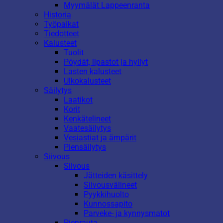
Myymälät Lappeenranta
Historia
Työpaikat
Tiedotteet
Kalusteet
Tuolit
Pöydät, lipastot ja hyllyt
Lasten kalusteet
Ulkokalusteet
Säilytys
Laatikot
Korit
Kenkätelineet
Vaatesäilytys
Vesiastiat ja ämpärit
Piensäilytys
Siivous
Siivous
Jätteiden käsittely
Siivousvälineet
Pyykkihuolto
Kunnossapito
Parveke- ja kynnysmatot
Pienrauta