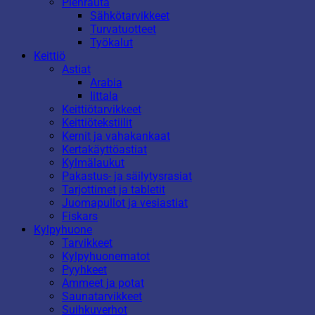
Pienrauta
Sähkötarvikkeet
Turvatuotteet
Työkalut
Keittiö
Astiat
Arabia
Iittala
Keittiötarvikkeet
Keittiötekstiilit
Kernit ja vahakankaat
Kertakäyttöastiat
Kylmälaukut
Pakastus- ja säilytysrasiat
Tarjottimet ja tabletit
Juomapullot ja vesiastiat
Fiskars
Kylpyhuone
Tarvikkeet
Kylpyhuonematot
Pyyhkeet
Ammeet ja potat
Saunatarvikkeet
Suihkuverhot