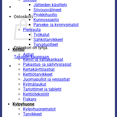
Jätteiden käsittely
Siivousvälineet
Pyykkihuolto
Ostoskori
Kunnossapito
Parveke- ja kynnysmatot
Pienrauta
Työkalut
Sähkötarvikkeet
Turvatuotteet
Ostoskori on tyhjä.
Keittiö
Astiat
Takaisin kauppaan
Kernit ja vahakankaat
Pakastus- ja säilytysrasiat
Kertakäyttöastiat
Keittiötarvikkeet
Juomapullot ja vesiastiat
Kylmälaukut
Tarjottimet ja tabletit
Keittiötekstiilit
Fiskars
Kylpyhuone
Kylpyhuonematot
Tarvikkeet