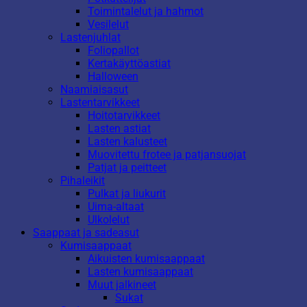
Toimintalelut ja hahmot
Vesilelut
Lastenjuhlat
Foliopallot
Kertakäyttöastiat
Halloween
Naamiaisasut
Lastentarvikkeet
Hoitotarvikkeet
Lasten astiat
Lasten kalusteet
Muovitettu frotee ja patjansuojat
Patjat ja peitteet
Pihaleikit
Pulkat ja liukurit
Uima-altaat
Ulkolelut
Saappaat ja sadeasut
Kumisaappaat
Aikuisten kumisaappaat
Lasten kumisaappaat
Muut jalkineet
Sukat