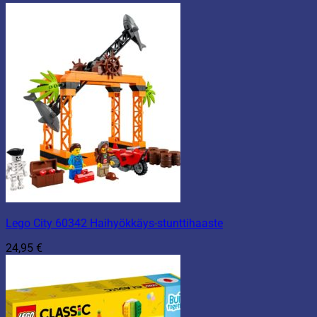
Lego City 60342 Haihyökkäys-stunttihaaste
24,95
€