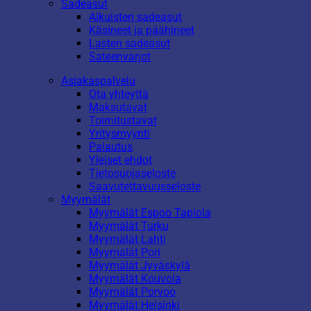
Sadeasut
Aikuisten sadeasut
Käsineet ja päähineet
Lasten sadeasut
Sateenvarjot
Asiakaspalvelu
Ota yhteyttä
Maksutavat
Toimitustavat
Yritysmyynti
Palautus
Yleiset ehdot
Tietosuojaseloste
Saavutettavuusseloste
Myymälät
Myymälät Espoo Tapiola
Myymälät Turku
Myymälät Lahti
Myymälät Pori
Myymälät Jyväskylä
Myymälät Kouvola
Myymälät Porvoo
Myymälät Helsinki