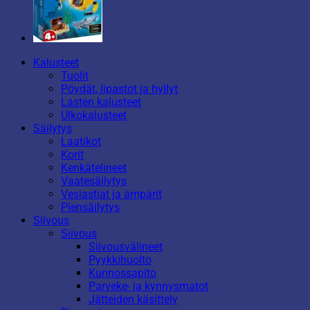
Kalusteet
Tuolit
Pöydät, lipastot ja hyllyt
Lasten kalusteet
Ulkokalusteet
Säilytys
Laatikot
Korit
Kenkätelineet
Vaatesäilytys
Vesiastiat ja ämpärit
Piensäilytys
Siivous
Siivous
Siivousvälineet
Pyykkihuolto
Kunnossapito
Parveke- ja kynnysmatot
Jätteiden käsittely