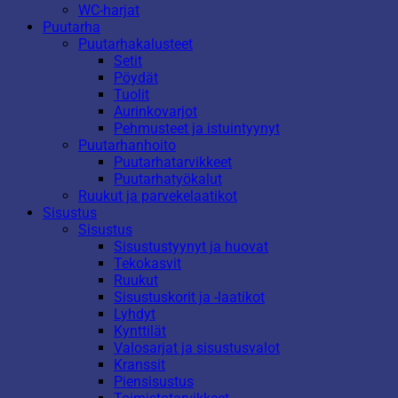
WC-harjat
Puutarha
Puutarhakalusteet
Setit
Pöydät
Tuolit
Aurinkovarjot
Pehmusteet ja istuintyynyt
Puutarhanhoito
Puutarhatarvikkeet
Puutarhatyökalut
Ruukut ja parvekelaatikot
Sisustus
Sisustus
Sisustustyynyt ja huovat
Tekokasvit
Ruukut
Sisustuskorit ja -laatikot
Lyhdyt
Kynttilät
Valosarjat ja sisustusvalot
Kranssit
Piensisustus