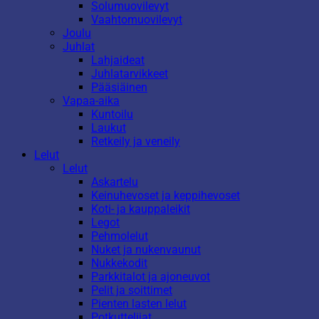
Solumuovilevyt
Vaahtomuovilevyt
Joulu
Juhlat
Lahjaideat
Juhlatarvikkeet
Pääsiäinen
Vapaa-aika
Kuntoilu
Laukut
Retkeily ja veneily
Lelut
Lelut
Askartelu
Keinuhevoset ja keppihevoset
Koti- ja kauppaleikit
Legot
Pehmolelut
Nuket ja nukenvaunut
Nukkekodit
Parkkitalot ja ajoneuvot
Pelit ja soittimet
Pienten lasten lelut
Potkuttelijat