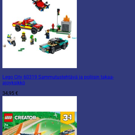
Lego City 60319 Sammutustehtävä ja poliisin takaa-
ajoyksikkö
34,95
€