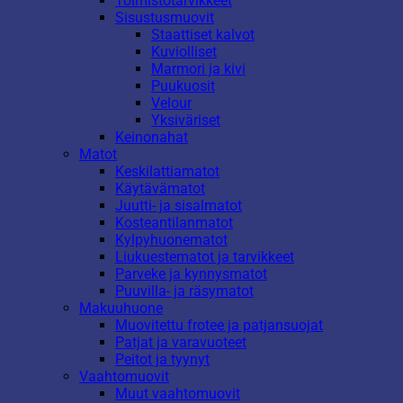
Toimistotarvikkeet
Sisustusmuovit
Staattiset kalvot
Kuviolliset
Marmori ja kivi
Puukuosit
Velour
Yksiväriset
Keinonahat
Matot
Keskilattiamatot
Käytävämatot
Juutti- ja sisalmatot
Kosteantilanmatot
Kylpyhuonematot
Liukuestematot ja tarvikkeet
Parveke ja kynnysmatot
Puuvilla- ja räsymatot
Makuuhuone
Muovitettu frotee ja patjansuojat
Patjat ja varavuoteet
Peitot ja tyynyt
Vaahtomuovit
Muut vaahtomuovit