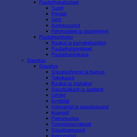
Puutarhakalusteet
Tuolit
Pöydät
Setit
Aurinkovarjot
Pehmusteet ja istuintyynyt
Puutarhanhoito
Ruukut ja parvekelaatikot
Puutarhatarvikkeet
Puutarhatyökalut
Sisustus
Sisustus
Sisustustyynyt ja huovat
Tekokasvit
Ruukut ja maljakot
Sisustuskorit ja -laatikot
Lyhdyt
Kynttilät
Valosarjat ja sisustusvalot
Kranssit
Piensisustus
Toimistotarvikkeet
Sisustusmuovit
Keinonahat