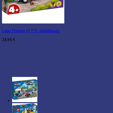
Lego Friends 41715 Jäätelöauto
24,95
€