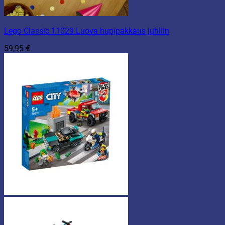
Lego Classic 11029 Luova hupipakkaus juhliin
59,95
€