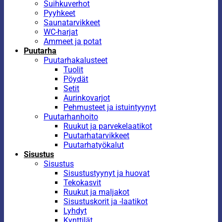
Suihkuverhot
Pyyhkeet
Saunatarvikkeet
WC-harjat
Ammeet ja potat
Puutarha
Puutarhakalusteet
Tuolit
Pöydät
Setit
Aurinkovarjot
Pehmusteet ja istuintyynyt
Puutarhanhoito
Ruukut ja parvekelaatikot
Puutarhatarvikkeet
Puutarhatyökalut
Sisustus
Sisustus
Sisustustyynyt ja huovat
Tekokasvit
Ruukut ja maljakot
Sisustuskorit ja -laatikot
Lyhdyt
Kynttilät