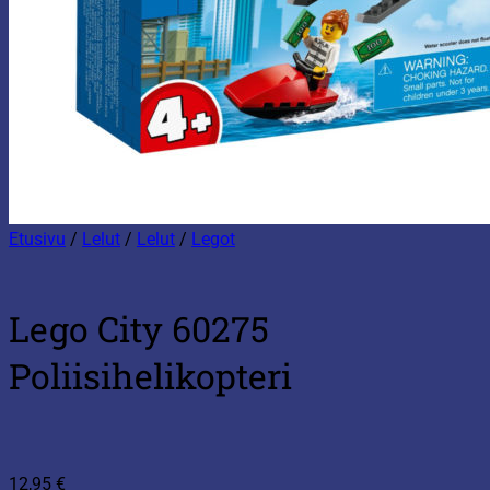
Etusivu
/
Lelut
/
Lelut
/
Legot
Lego City 60275
Poliisihelikopteri
12,95
€