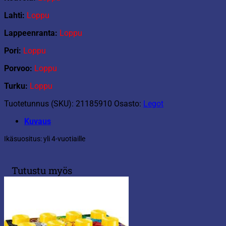
Lahti:
Loppu
Lappeenranta:
Loppu
Pori:
Loppu
Porvoo:
Loppu
Turku:
Loppu
Tuotetunnus (SKU):
21185910
Osasto:
Legot
Kuvaus
Ikäsuositus: yli 4-vuotiaille
Tutustu myös