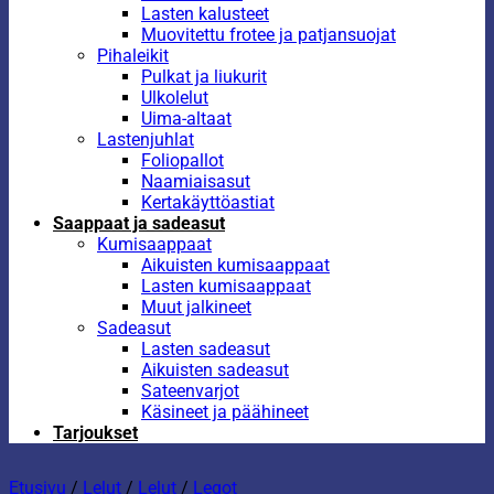
Lasten kalusteet
Muovitettu frotee ja patjansuojat
Pihaleikit
Pulkat ja liukurit
Ulkolelut
Uima-altaat
Lastenjuhlat
Foliopallot
Naamiaisasut
Kertakäyttöastiat
Saappaat ja sadeasut
Kumisaappaat
Aikuisten kumisaappaat
Lasten kumisaappaat
Muut jalkineet
Sadeasut
Lasten sadeasut
Aikuisten sadeasut
Sateenvarjot
Käsineet ja päähineet
Tarjoukset
Etusivu
/
Lelut
/
Lelut
/
Legot