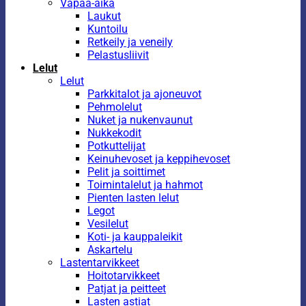
Vapaa-aika
Laukut
Kuntoilu
Retkeily ja veneily
Pelastusliivit
Lelut
Lelut
Parkkitalot ja ajoneuvot
Pehmolelut
Nuket ja nukenvaunut
Nukkekodit
Potkuttelijat
Keinuhevoset ja keppihevoset
Pelit ja soittimet
Toimintalelut ja hahmot
Pienten lasten lelut
Legot
Vesilelut
Koti- ja kauppaleikit
Askartelu
Lastentarvikkeet
Hoitotarvikkeet
Patjat ja peitteet
Lasten astiat