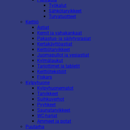
Työkalut
Sähkötarvikkeet
Turvatuotteet
Keittiö
Astiat
Kernit ja vahakankaat
Pakastus- ja säilytysrasiat
Kertakäyttöastiat
Keittiötarvikkeet
Juomapullot ja vesiastiat
Kylmälaukut
Tarjottimet ja tabletit
Keittiötekstiilit
Fiskars
Kylpyhuone
Kylpyhuonematot
Tarvikkeet
Suihkuverhot
Pyyhkeet
Saunatarvikkeet
WC-harjat
Ammeet ja potat
Puutarha