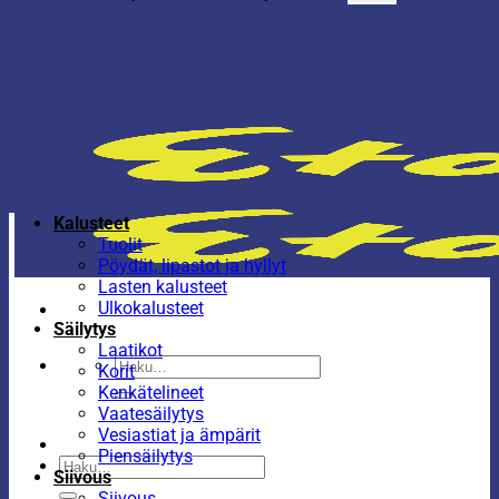
Kalusteet
Tuolit
Pöydät, lipastot ja hyllyt
Lasten kalusteet
Ulkokalusteet
Säilytys
Laatikot
Etsi:
Korit
Kenkätelineet
Vaatesäilytys
Vesiastiat ja ämpärit
Piensäilytys
Etsi:
Siivous
Siivous