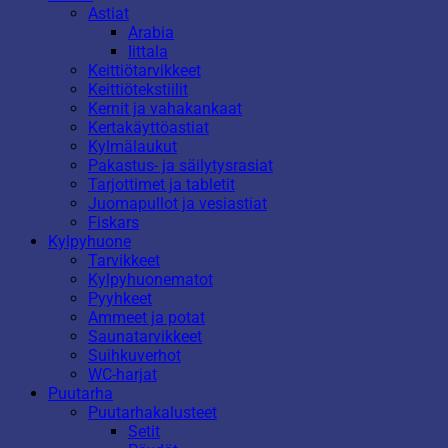
Astiat
Arabia
Iittala
Keittiötarvikkeet
Keittiötekstiilit
Kernit ja vahakankaat
Kertakäyttöastiat
Kylmälaukut
Pakastus- ja säilytysrasiat
Tarjottimet ja tabletit
Juomapullot ja vesiastiat
Fiskars
Kylpyhuone
Tarvikkeet
Kylpyhuonematot
Pyyhkeet
Ammeet ja potat
Saunatarvikkeet
Suihkuverhot
WC-harjat
Puutarha
Puutarhakalusteet
Setit