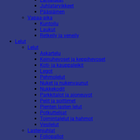
Juhlatarvikkeet
Pääsiäinen
Vapaa-aika
Kuntoilu
Laukut
Retkeily ja veneily
Lelut
Lelut
Askartelu
Keinuhevoset ja keppihevoset
Koti- ja kauppaleikit
Legot
Pehmolelut
Nuket ja nukenvaunut
Nukkekodit
Parkkitalot ja ajoneuvot
Pelit ja soittimet
Pienten lasten lelut
Potkuttelijat
Toimintalelut ja hahmot
Vesilelut
Lastenjuhlat
Foliopallot