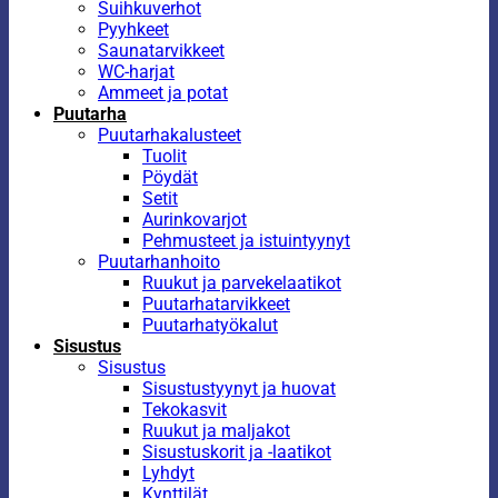
Suihkuverhot
Pyyhkeet
Saunatarvikkeet
WC-harjat
Ammeet ja potat
Puutarha
Puutarhakalusteet
Tuolit
Pöydät
Setit
Aurinkovarjot
Pehmusteet ja istuintyynyt
Puutarhanhoito
Ruukut ja parvekelaatikot
Puutarhatarvikkeet
Puutarhatyökalut
Sisustus
Sisustus
Sisustustyynyt ja huovat
Tekokasvit
Ruukut ja maljakot
Sisustuskorit ja -laatikot
Lyhdyt
Kynttilät