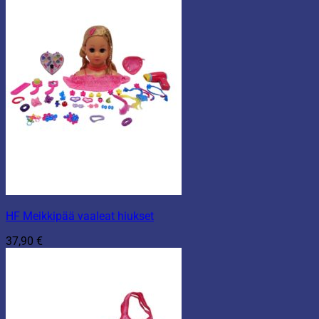
HF Meikkipää vaaleat hiukset
37,90
€