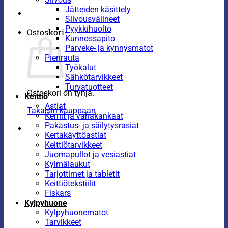
Jätteiden käsittely
Siivousvälineet
Pyykkihuolto
Ostoskori
Kunnossapito
Parveke- ja kynnysmatot
Pienrauta
Työkalut
Sähkötarvikkeet
Turvatuotteet
Ostoskori on tyhjä.
Keittiö
Astiat
Takaisin kauppaan
Kernit ja vahakankaat
Pakastus- ja säilytysrasiat
Kertakäyttöastiat
Keittiötarvikkeet
Juomapullot ja vesiastiat
Kylmälaukut
Tarjottimet ja tabletit
Keittiötekstiilit
Fiskars
Kylpyhuone
Kylpyhuonematot
Tarvikkeet