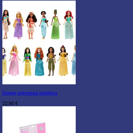
Disney prinsessa lajitelma
22,90
€