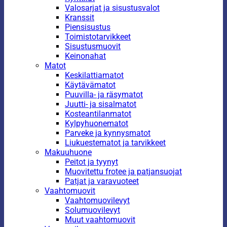
Valosarjat ja sisustusvalot
Kranssit
Piensisustus
Toimistotarvikkeet
Sisustusmuovit
Keinonahat
Matot
Keskilattiamatot
Käytävämatot
Puuvilla- ja räsymatot
Juutti- ja sisalmatot
Kosteantilanmatot
Kylpyhuonematot
Parveke ja kynnysmatot
Liukuestematot ja tarvikkeet
Makuuhuone
Peitot ja tyynyt
Muovitettu frotee ja patjansuojat
Patjat ja varavuoteet
Vaahtomuovit
Vaahtomuovilevyt
Solumuovilevyt
Muut vaahtomuovit