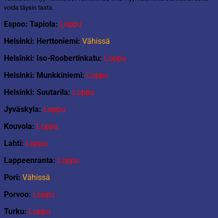
voida täysin taata.
Espoo: Tapiola:
Loppu
Helsinki: Herttoniemi:
Vähissä
Helsinki: Iso-Roobertinkatu:
Loppu
Helsinki: Munkkiniemi:
Loppu
Helsinki: Suutarila:
Loppu
Jyväskyla:
Loppu
Kouvola:
Loppu
Lahti:
Loppu
Lappeenranta:
Loppu
Pori:
Vähissä
Porvoo:
Loppu
Turku:
Loppu