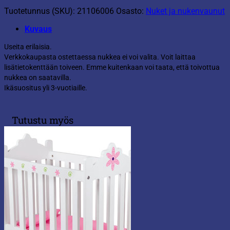
Tuotetunnus (SKU):
21106006
Osasto:
Nuket ja nukenvaunut
Kuvaus
Useita erilaisia.
Verkkokaupasta ostettaessa nukkea ei voi valita. Voit laittaa
lisätietokenttään toiveen. Emme kuitenkaan voi taata, että toivottua
nukkea on saatavilla.
Ikäsuositus yli 3-vuotiaille.
Tutustu myös