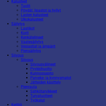
Kalusteet
Tuolit
Pöydät, lipastot ja hyllyt
Lasten kalusteet
Ulkokalusteet
Säilytys
Laatikot
Korit
Kenkätelineet
Vaatesäilytys
Vesiastiat ja ämpärit
Piensäilytys
Siivous
Siivous
Siivousvälineet
Pyykkihuolto
Kunnossapito
Parveke- ja kynnysmatot
Jätteiden käsittely
Pienrauta
Sähkötarvikkeet
Turvatuotteet
Työkalut
Keittiö