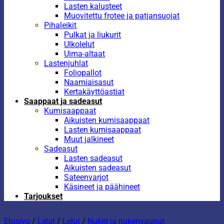
Lasten kalusteet
Muovitettu frotee ja patjansuojat
Pihaleikit
Pulkat ja liukurit
Ulkolelut
Uima-altaat
Lastenjuhlat
Foliopallot
Naamiaisasut
Kertakäyttöastiat
Saappaat ja sadeasut
Kumisaappaat
Aikuisten kumisaappaat
Lasten kumisaappaat
Muut jalkineet
Sadeasut
Lasten sadeasut
Aikuisten sadeasut
Sateenvarjot
Käsineet ja päähineet
Tarjoukset
Etusivu
/
Lelut
/
Lelut
/
Nuket ja nukenvaunut