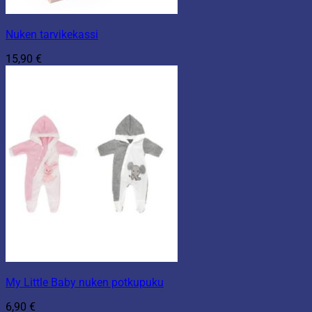
Nuken tarvikekassi
15,90
€
My Little Baby nuken potkupuku
6,90
€