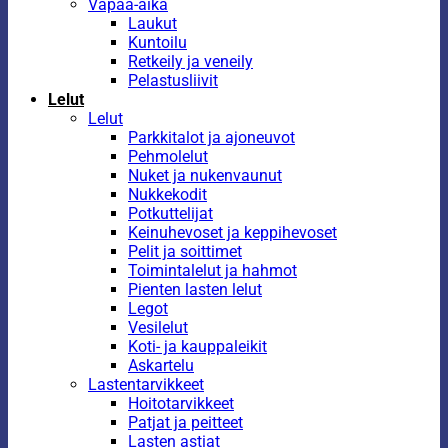
Vapaa-aika
Laukut
Kuntoilu
Retkeily ja veneily
Pelastusliivit
Lelut
Lelut
Parkkitalot ja ajoneuvot
Pehmolelut
Nuket ja nukenvaunut
Nukkekodit
Potkuttelijat
Keinuhevoset ja keppihevoset
Pelit ja soittimet
Toimintalelut ja hahmot
Pienten lasten lelut
Legot
Vesilelut
Koti- ja kauppaleikit
Askartelu
Lastentarvikkeet
Hoitotarvikkeet
Patjat ja peitteet
Lasten astiat