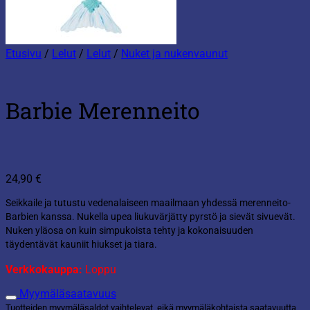
Etusivu
/
Lelut
/
Lelut
/
Nuket ja nukenvaunut
Barbie Merenneito
24,90
€
Seikkaile ja tutustu vedenalaiseen maailmaan yhdessä merenneito-
Barbien kanssa. Nukella upea liukuvärjätty pyrstö ja sievät sivuevät.
Nuken yläosa on kuin simpukoista tehty ja kokonaisuuden
täydentävät kauniit hiukset ja tiara.
Verkkokauppa:
Loppu
Myymäläsaatavuus
Tuotteiden myymäläsaldot vaihtelevat, eikä myymäläkohtaista saatavuutta