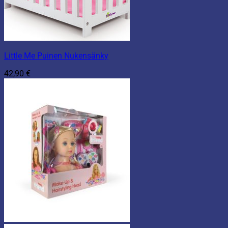
Little Me Puinen Nukensänky
42,90
€