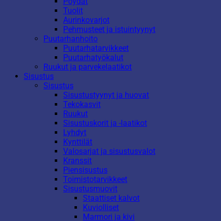
Pöydät
Tuolit
Aurinkovarjot
Pehmusteet ja istuintyynyt
Puutarhanhoito
Puutarhatarvikkeet
Puutarhatyökalut
Ruukut ja parvekelaatikot
Sisustus
Sisustus
Sisustustyynyt ja huovat
Tekokasvit
Ruukut
Sisustuskorit ja -laatikot
Lyhdyt
Kynttilät
Valosarjat ja sisustusvalot
Kranssit
Piensisustus
Toimistotarvikkeet
Sisustusmuovit
Staattiset kalvot
Kuviolliset
Marmori ja kivi