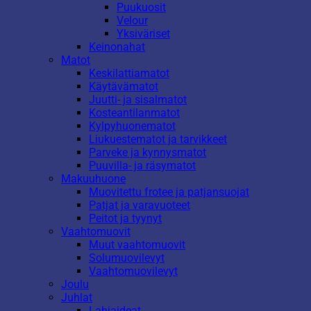
Puukuosit
Velour
Yksiväriset
Keinonahat
Matot
Keskilattiamatot
Käytävämatot
Juutti- ja sisalmatot
Kosteantilanmatot
Kylpyhuonematot
Liukuestematot ja tarvikkeet
Parveke ja kynnysmatot
Puuvilla- ja räsymatot
Makuuhuone
Muovitettu frotee ja patjansuojat
Patjat ja varavuoteet
Peitot ja tyynyt
Vaahtomuovit
Muut vaahtomuovit
Solumuovilevyt
Vaahtomuovilevyt
Joulu
Juhlat
Lahjaideat