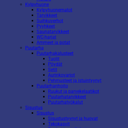
Kylpyhuone
Kylpyhuonematot
Tarvikkeet
Suihkuverhot
Pyyhkeet
Saunatarvikkeet
WC-harjat
Ammeet ja potat
Puutarha
Puutarhakalusteet
Tuolit
Pöydät
Setit
Aurinkovarjot
Pehmusteet ja istuintyynyt
Puutarhanhoito
Ruukut ja parvekelaatikot
Puutarhatarvikkeet
Puutarhatyökalut
Sisustus
Sisustus
Sisustustyynyt ja huovat
Tekokasvit