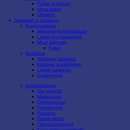
Pulkat ja liukurit
Uima-altaat
Ulkolelut
Saappaat ja sadeasut
Kumisaappaat
Aikuisten kumisaappaat
Lasten kumisaappaat
Muut jalkineet
Sukat
Sadeasut
Aikuisten sadeasut
Käsineet ja päähineet
Lasten sadeasut
Sateenvarjot
Asiakaspalvelu
Ota yhteyttä
Maksutavat
Toimitustavat
Yritysmyynti
Palautus
Yleiset ehdot
Tietosuojaseloste
Saavutettavuusseloste