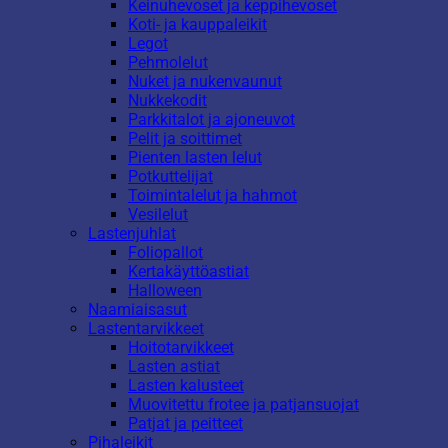
Keinuhevoset ja keppihevoset
Koti- ja kauppaleikit
Legot
Pehmolelut
Nuket ja nukenvaunut
Nukkekodit
Parkkitalot ja ajoneuvot
Pelit ja soittimet
Pienten lasten lelut
Potkuttelijat
Toimintalelut ja hahmot
Vesilelut
Lastenjuhlat
Foliopallot
Kertakäyttöastiat
Halloween
Naamiaisasut
Lastentarvikkeet
Hoitotarvikkeet
Lasten astiat
Lasten kalusteet
Muovitettu frotee ja patjansuojat
Patjat ja peitteet
Pihaleikit