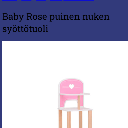
Baby Rose puinen nuken
syöttötuoli