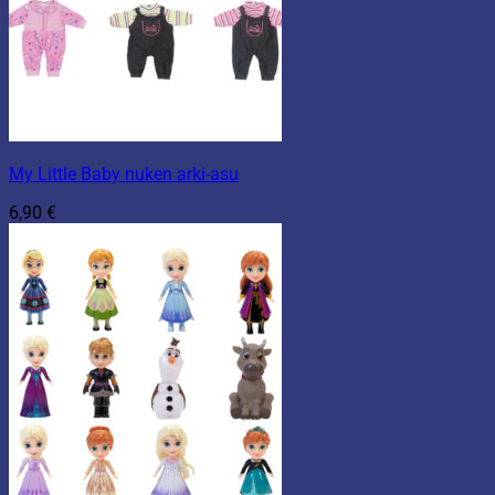
My Little Baby nuken arki-asu
6,90
€