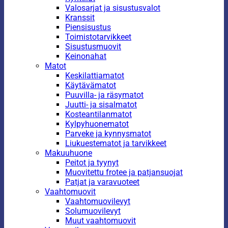
Valosarjat ja sisustusvalot
Kranssit
Piensisustus
Toimistotarvikkeet
Sisustusmuovit
Keinonahat
Matot
Keskilattiamatot
Käytävämatot
Puuvilla- ja räsymatot
Juutti- ja sisalmatot
Kosteantilanmatot
Kylpyhuonematot
Parveke ja kynnysmatot
Liukuestematot ja tarvikkeet
Makuuhuone
Peitot ja tyynyt
Muovitettu frotee ja patjansuojat
Patjat ja varavuoteet
Vaahtomuovit
Vaahtomuovilevyt
Solumuovilevyt
Muut vaahtomuovit