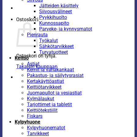
Jätteiden käsittely
Siivousvälineet
Pyykkihuolto
Ostoskori
Kunnossapito
Parveke- ja kynnysmatot
Pienrauta
Työkalut
Sähkötarvikkeet
Turvatuotteet
Ostoskori on tyhjä.
Keittiö
Astiat
Takaisin kauppaan
Kernit ja vahakankaat
Pakastus- ja säilytysrasiat
Kertakäyttöastiat
Keittiötarvikkeet
Juomapullot ja vesiastiat
Kylmälaukut
Tarjottimet ja tabletit
Keittiötekstiilit
Fiskars
Kylpyhuone
Kylpyhuonematot
Tarvikkeet