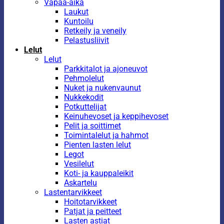
Vapaa-aika
Laukut
Kuntoilu
Retkeily ja veneily
Pelastusliivit
Lelut
Lelut
Parkkitalot ja ajoneuvot
Pehmolelut
Nuket ja nukenvaunut
Nukkekodit
Potkuttelijat
Keinuhevoset ja keppihevoset
Pelit ja soittimet
Toimintalelut ja hahmot
Pienten lasten lelut
Legot
Vesilelut
Koti- ja kauppaleikit
Askartelu
Lastentarvikkeet
Hoitotarvikkeet
Patjat ja peitteet
Lasten astiat