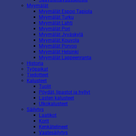
Myymälät
Myymälät Espoo Tapiola
Myymälät Turku
Myymälät Lahti
Myymälät Pori
Myymälät Jyväskylä
Myymälät Kouvola
Myymälät Porvoo
Myymälät Helsinki
Myymälät Lappeenranta
Historia
Työpaikat
Tiedotteet
Kalusteet
Tuolit
Pöydät, lipastot ja hyllyt
Lasten kalusteet
Ulkokalusteet
Säilytys
Laatikot
Korit
Kenkätelineet
Vaatesäilytys