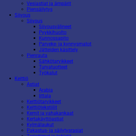
Vesiastiat ja ämpärit
Piensäilytys
Siivous
Siivous
Siivousvälineet
Pyykkihuolto
Kunnossapito
Parveke- ja kynnysmatot
Jätteiden käsittely
Pienrauta
Sähkötarvikkeet
Turvatuotteet
Työkalut
Keittiö
Astiat
Arabia
Iittala
Keittiötarvikkeet
Keittiötekstiilit
Kernit ja vahakankaat
Kertakäyttöastiat
Kylmälaukut
Pakastus- ja säilytysrasiat