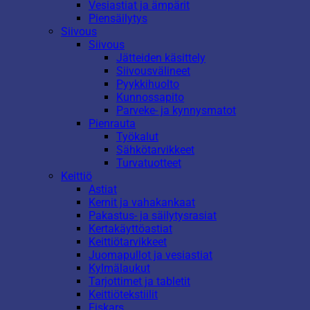
Vesiastiat ja ämpärit
Piensäilytys
Siivous
Siivous
Jätteiden käsittely
Siivousvälineet
Pyykkihuolto
Kunnossapito
Parveke- ja kynnysmatot
Pienrauta
Työkalut
Sähkötarvikkeet
Turvatuotteet
Keittiö
Astiat
Kernit ja vahakankaat
Pakastus- ja säilytysrasiat
Kertakäyttöastiat
Keittiötarvikkeet
Juomapullot ja vesiastiat
Kylmälaukut
Tarjottimet ja tabletit
Keittiötekstiilit
Fiskars