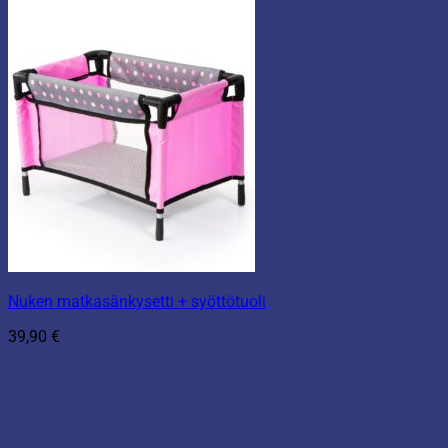
Nuken matkasänkysetti + syöttötuoli
39,90
€