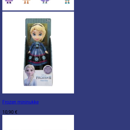
Frozen mininukke
10,90
€