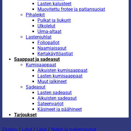
Lasten kalusteet
Muovitettu frotee ja patjansuojat
Pihaleikit
Pulkat ja liukurit
Ulkolelut
Uima-altaat
Lastenjuhlat
Foliopallot
Naamiaisasut
Kertakäyttöastiat
Saappaat ja sadeasut
Kumisaappaat
Aikuisten kumisaappaat
Lasten kumisaappaat
Muut jalkineet
Sadeasut
Lasten sadeasut
Aikuisten sadeasut
Sateenvarjot
Käsineet ja päähineet
Tarjoukset
Etusivu
/
Lelut
/
Lelut
/
Nuket ja nukenvaunut