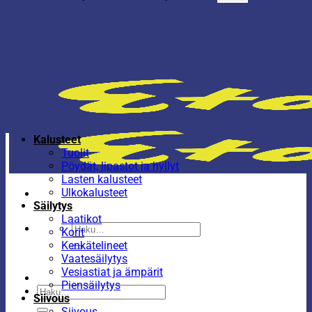
Kalusteet
Tuolit
Pöydät, lipastot ja hyllyt
Lasten kalusteet
Ulkokalusteet
Säilytys
Laatikot
Etsi:
Korit
Kenkätelineet
Vaatesäilytys
Vesiastiat ja ämpärit
Piensäilytys
Etsi:
Siivous
Siivous