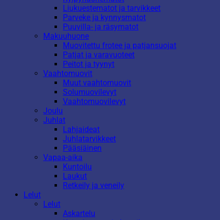
Liukuestematot ja tarvikkeet
Parveke ja kynnysmatot
Puuvilla- ja räsymatot
Makuuhuone
Muovitettu frotee ja patjansuojat
Patjat ja varavuoteet
Peitot ja tyynyt
Vaahtomuovit
Muut vaahtomuovit
Solumuovilevyt
Vaahtomuovilevyt
Joulu
Juhlat
Lahjaideat
Juhlatarvikkeet
Pääsiäinen
Vapaa-aika
Kuntoilu
Laukut
Retkeily ja veneily
Lelut
Lelut
Askartelu