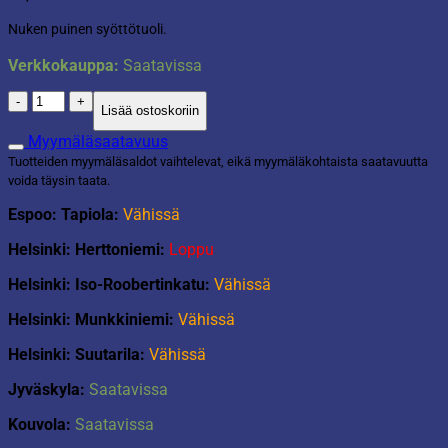
Nuken puinen syöttötuoli.
Verkkokauppa:
Saatavissa
Baby
Lisää ostoskoriin
Rose
puinen
Myymäläsaatavuus
nuken
Tuotteiden myymäläsaldot vaihtelevat, eikä myymäläkohtaista saatavuutta
syöttötuoli
voida täysin taata.
määrä
Espoo: Tapiola:
Vähissä
Helsinki: Herttoniemi:
Loppu
Helsinki: Iso-Roobertinkatu:
Vähissä
Helsinki: Munkkiniemi:
Vähissä
Helsinki: Suutarila:
Vähissä
Jyväskyla:
Saatavissa
Kouvola:
Saatavissa