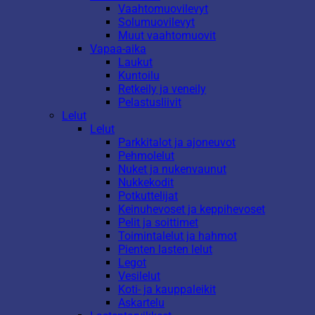
Vaahtomuovilevyt
Solumuovilevyt
Muut vaahtomuovit
Vapaa-aika
Laukut
Kuntoilu
Retkeily ja veneily
Pelastusliivit
Lelut
Lelut
Parkkitalot ja ajoneuvot
Pehmolelut
Nuket ja nukenvaunut
Nukkekodit
Potkuttelijat
Keinuhevoset ja keppihevoset
Pelit ja soittimet
Toimintalelut ja hahmot
Pienten lasten lelut
Legot
Vesilelut
Koti- ja kauppaleikit
Askartelu