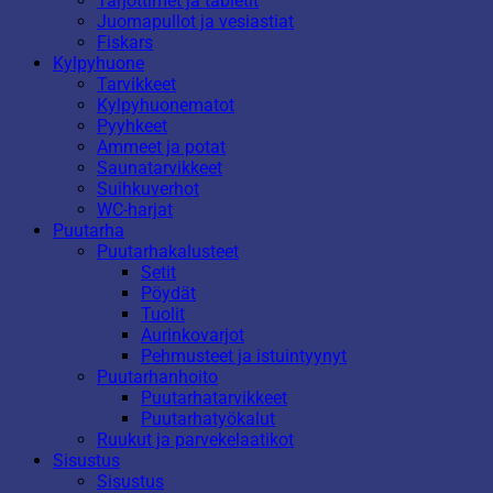
Tarjottimet ja tabletit
Juomapullot ja vesiastiat
Fiskars
Kylpyhuone
Tarvikkeet
Kylpyhuonematot
Pyyhkeet
Ammeet ja potat
Saunatarvikkeet
Suihkuverhot
WC-harjat
Puutarha
Puutarhakalusteet
Setit
Pöydät
Tuolit
Aurinkovarjot
Pehmusteet ja istuintyynyt
Puutarhanhoito
Puutarhatarvikkeet
Puutarhatyökalut
Ruukut ja parvekelaatikot
Sisustus
Sisustus