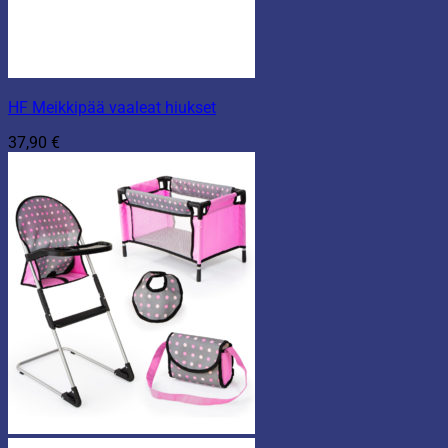
HF Meikkipää vaaleat hiukset
37,90
€