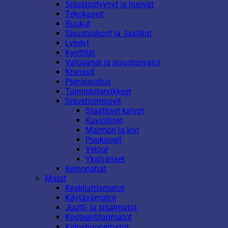
Sisustustyynyt ja huovat
Tekokasvit
Ruukut
Sisustuskorit ja -laatikot
Lyhdyt
Kynttilät
Valosarjat ja sisustusvalot
Kranssit
Piensisustus
Toimistotarvikkeet
Sisustusmuovit
Staattiset kalvot
Kuviolliset
Marmori ja kivi
Puukuosit
Velour
Yksiväriset
Keinonahat
Matot
Keskilattiamatot
Käytävämatot
Juutti- ja sisalmatot
Kosteantilanmatot
Kylpyhuonematot