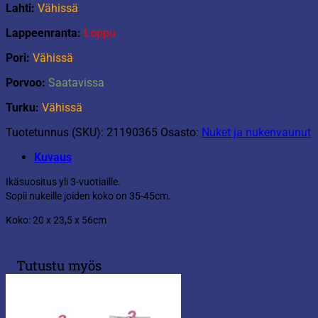
Lahti:
Vähissä
Lappeenranta:
Loppu
Pori:
Vähissä
Porvoo:
Saatavissa
Turku:
Vähissä
Tuotetunnus (SKU):
21190365
Osasto:
Nuket ja nukenvaunut
Kuvaus
Ikäsuositus yli 3-vuotiaille.
Sopii nukeille joiden koko on 35-45cm.
Koko: 20 x 23,5 x 56cm
Tutustu myös