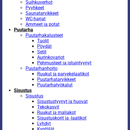
Suihkuverhot
Pyyhkeet
Saunatarvikkeet
WC-harjat
Ammeet ja potat
Puutarha
Puutarhakalusteet
Tuolit
Pöydät
Setit
Aurinkovarjot
Pehmusteet ja istuintyynyt
Puutarhanhoito
Ruukut ja parvekelaatikot
Puutarhatarvikkeet
Puutarhatyökalut
Sisustus
Sisustus
Sisustustyynyt ja huovat
Tekokasvit
Ruukut ja maljakot
Sisustuskorit ja -laatikot
Lyhdyt
Kynttilät