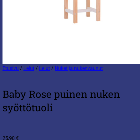
Etusivu
/
Lelut
/
Lelut
/
Nuket ja nukenvaunut
Baby Rose puinen nuken
syöttötuoli
25,90
€