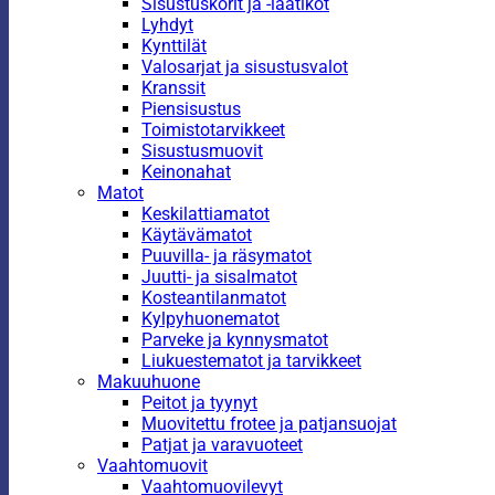
Sisustuskorit ja -laatikot
Lyhdyt
Kynttilät
Valosarjat ja sisustusvalot
Kranssit
Piensisustus
Toimistotarvikkeet
Sisustusmuovit
Keinonahat
Matot
Keskilattiamatot
Käytävämatot
Puuvilla- ja räsymatot
Juutti- ja sisalmatot
Kosteantilanmatot
Kylpyhuonematot
Parveke ja kynnysmatot
Liukuestematot ja tarvikkeet
Makuuhuone
Peitot ja tyynyt
Muovitettu frotee ja patjansuojat
Patjat ja varavuoteet
Vaahtomuovit
Vaahtomuovilevyt