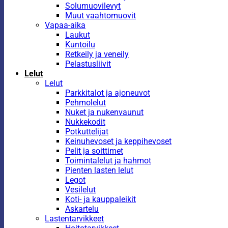
Solumuovilevyt
Muut vaahtomuovit
Vapaa-aika
Laukut
Kuntoilu
Retkeily ja veneily
Pelastusliivit
Lelut
Lelut
Parkkitalot ja ajoneuvot
Pehmolelut
Nuket ja nukenvaunut
Nukkekodit
Potkuttelijat
Keinuhevoset ja keppihevoset
Pelit ja soittimet
Toimintalelut ja hahmot
Pienten lasten lelut
Legot
Vesilelut
Koti- ja kauppaleikit
Askartelu
Lastentarvikkeet