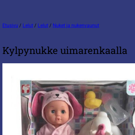
Etusivu
/
Lelut
/
Lelut
/
Nuket ja nukenvaunut
Kylpynukke uimarenkaalla