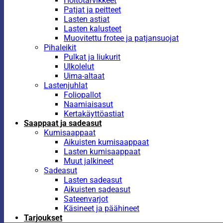
Hoitotarvikkeet
Patjat ja peitteet
Lasten astiat
Lasten kalusteet
Muovitettu frotee ja patjansuojat
Pihaleikit
Pulkat ja liukurit
Ulkolelut
Uima-altaat
Lastenjuhlat
Foliopallot
Naamiaisasut
Kertakäyttöastiat
Saappaat ja sadeasut
Kumisaappaat
Aikuisten kumisaappaat
Lasten kumisaappaat
Muut jalkineet
Sadeasut
Lasten sadeasut
Aikuisten sadeasut
Sateenvarjot
Käsineet ja päähineet
Tarjoukset