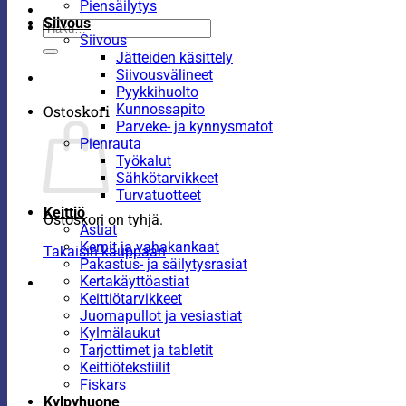
Piensäilytys
Siivous
Etsi:
Siivous
Jätteiden käsittely
Siivousvälineet
Pyykkihuolto
Kunnossapito
Ostoskori
Parveke- ja kynnysmatot
Pienrauta
Työkalut
Sähkötarvikkeet
Turvatuotteet
Keittiö
Ostoskori on tyhjä.
Astiat
Kernit ja vahakankaat
Takaisin kauppaan
Pakastus- ja säilytysrasiat
Kertakäyttöastiat
Keittiötarvikkeet
Juomapullot ja vesiastiat
Kylmälaukut
Tarjottimet ja tabletit
Keittiötekstiilit
Fiskars
Kylpyhuone