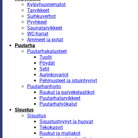
Kylpyhuonematot
Tarvikkeet
Suihkuverhot
Pyyhkeet
Saunatarvikkeet
WC-harjat
Ammeet ja potat
Puutarha
Puutarhakalusteet
Tuolit
Pöydät
Setit
Aurinkovarjot
Pehmusteet ja istuintyynyt
Puutarhanhoito
Ruukut ja parvekelaatikot
Puutarhatarvikkeet
Puutarhatyökalut
Sisustus
Sisustus
Sisustustyynyt ja huovat
Tekokasvit
Ruukut ja maljakot