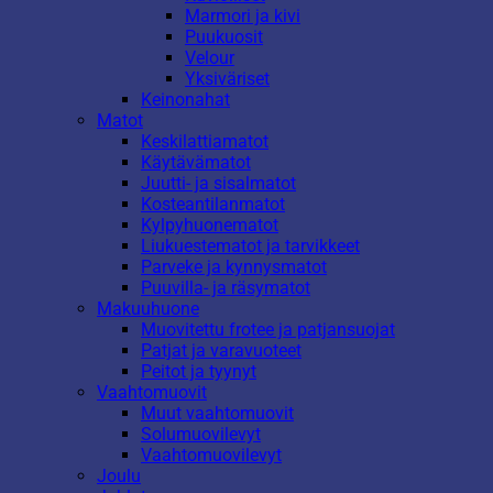
Marmori ja kivi
Puukuosit
Velour
Yksiväriset
Keinonahat
Matot
Keskilattiamatot
Käytävämatot
Juutti- ja sisalmatot
Kosteantilanmatot
Kylpyhuonematot
Liukuestematot ja tarvikkeet
Parveke ja kynnysmatot
Puuvilla- ja räsymatot
Makuuhuone
Muovitettu frotee ja patjansuojat
Patjat ja varavuoteet
Peitot ja tyynyt
Vaahtomuovit
Muut vaahtomuovit
Solumuovilevyt
Vaahtomuovilevyt
Joulu