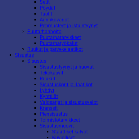
Setit
Pöydät
Tuolit
Aurinkovarjot
Pehmusteet ja istuintyynyt
Puutarhanhoito
Puutarhatarvikkeet
Puutarhatyökalut
Ruukut ja parvekelaatikot
Sisustus
Sisustus
Sisustustyynyt ja huovat
Tekokasvit
Ruukut
Sisustuskorit ja -laatikot
Lyhdyt
Kynttilät
Valosarjat ja sisustusvalot
Kranssit
Piensisustus
Toimistotarvikkeet
Sisustusmuovit
Staattiset kalvot
Kuviolliset