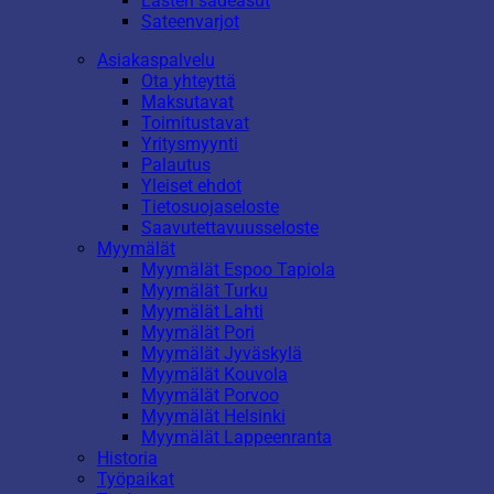
Lasten sadeasut
Sateenvarjot
Asiakaspalvelu
Ota yhteyttä
Maksutavat
Toimitustavat
Yritysmyynti
Palautus
Yleiset ehdot
Tietosuojaseloste
Saavutettavuusseloste
Myymälät
Myymälät Espoo Tapiola
Myymälät Turku
Myymälät Lahti
Myymälät Pori
Myymälät Jyväskylä
Myymälät Kouvola
Myymälät Porvoo
Myymälät Helsinki
Myymälät Lappeenranta
Historia
Työpaikat