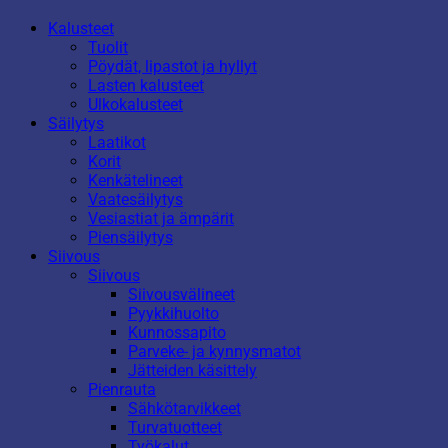
Kalusteet
Tuolit
Pöydät, lipastot ja hyllyt
Lasten kalusteet
Ulkokalusteet
Säilytys
Laatikot
Korit
Kenkätelineet
Vaatesäilytys
Vesiastiat ja ämpärit
Piensäilytys
Siivous
Siivous
Siivousvälineet
Pyykkihuolto
Kunnossapito
Parveke- ja kynnysmatot
Jätteiden käsittely
Pienrauta
Sähkötarvikkeet
Turvatuotteet
Työkalut