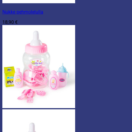
Nukke pehmolelulla
18,90
€