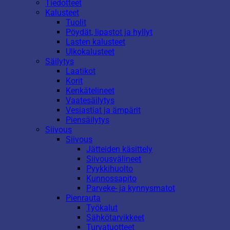
Tiedotteet
Kalusteet
Tuolit
Pöydät, lipastot ja hyllyt
Lasten kalusteet
Ulkokalusteet
Säilytys
Laatikot
Korit
Kenkätelineet
Vaatesäilytys
Vesiastiat ja ämpärit
Piensäilytys
Siivous
Siivous
Jätteiden käsittely
Siivousvälineet
Pyykkihuolto
Kunnossapito
Parveke- ja kynnysmatot
Pienrauta
Työkalut
Sähkötarvikkeet
Turvatuotteet