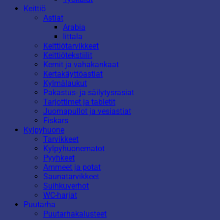
Keittiö
Astiat
Arabia
Iittala
Keittiötarvikkeet
Keittiötekstiilit
Kernit ja vahakankaat
Kertakäyttöastiat
Kylmälaukut
Pakastus- ja säilytysrasiat
Tarjottimet ja tabletit
Juomapullot ja vesiastiat
Fiskars
Kylpyhuone
Tarvikkeet
Kylpyhuonematot
Pyyhkeet
Ammeet ja potat
Saunatarvikkeet
Suihkuverhot
WC-harjat
Puutarha
Puutarhakalusteet