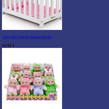
Little Me Puinen Nukensänky
42,90
€