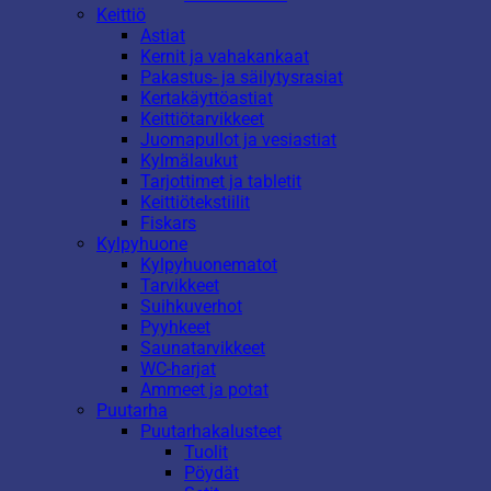
Keittiö
Astiat
Kernit ja vahakankaat
Pakastus- ja säilytysrasiat
Kertakäyttöastiat
Keittiötarvikkeet
Juomapullot ja vesiastiat
Kylmälaukut
Tarjottimet ja tabletit
Keittiötekstiilit
Fiskars
Kylpyhuone
Kylpyhuonematot
Tarvikkeet
Suihkuverhot
Pyyhkeet
Saunatarvikkeet
WC-harjat
Ammeet ja potat
Puutarha
Puutarhakalusteet
Tuolit
Pöydät