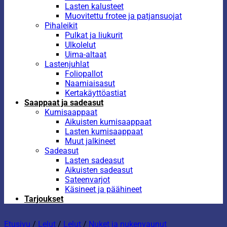
Lasten kalusteet
Muovitettu frotee ja patjansuojat
Pihaleikit
Pulkat ja liukurit
Ulkolelut
Uima-altaat
Lastenjuhlat
Foliopallot
Naamiaisasut
Kertakäyttöastiat
Saappaat ja sadeasut
Kumisaappaat
Aikuisten kumisaappaat
Lasten kumisaappaat
Muut jalkineet
Sadeasut
Lasten sadeasut
Aikuisten sadeasut
Sateenvarjot
Käsineet ja päähineet
Tarjoukset
Etusivu
/
Lelut
/
Lelut
/
Nuket ja nukenvaunut