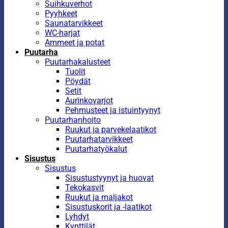
Suihkuverhot
Pyyhkeet
Saunatarvikkeet
WC-harjat
Ammeet ja potat
Puutarha
Puutarhakalusteet
Tuolit
Pöydät
Setit
Aurinkovarjot
Pehmusteet ja istuintyynyt
Puutarhanhoito
Ruukut ja parvekelaatikot
Puutarhatarvikkeet
Puutarhatyökalut
Sisustus
Sisustus
Sisustustyynyt ja huovat
Tekokasvit
Ruukut ja maljakot
Sisustuskorit ja -laatikot
Lyhdyt
Kynttilät