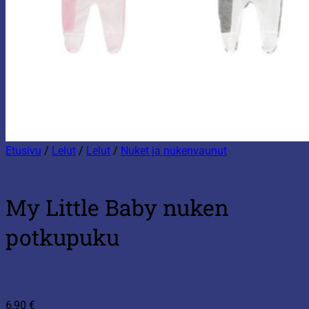
Etusivu
/
Lelut
/
Lelut
/
Nuket ja nukenvaunut
My Little Baby nuken
potkupuku
6,90
€