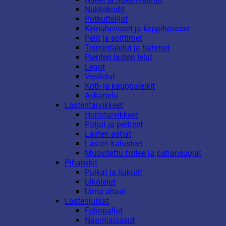
Nukkekodit
Potkuttelijat
Keinuhevoset ja keppihevoset
Pelit ja soittimet
Toimintalelut ja hahmot
Pienten lasten lelut
Legot
Vesilelut
Koti- ja kauppaleikit
Askartelu
Lastentarvikkeet
Hoitotarvikkeet
Patjat ja peitteet
Lasten astiat
Lasten kalusteet
Muovitettu frotee ja patjansuojat
Pihaleikit
Pulkat ja liukurit
Ulkolelut
Uima-altaat
Lastenjuhlat
Foliopallot
Naamiaisasut