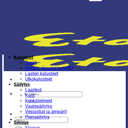
Kalusteet
Tuolit
Pöydät, lipastot ja hyllyt
Lasten kalusteet
Ulkokalusteet
Säilytys
Laatikot
Etsi:
Korit
Kenkätelineet
Vaatesäilytys
Vesiastiat ja ämpärit
Piensäilytys
Etsi:
Siivous
Siivous