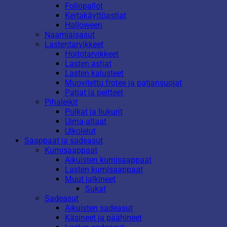
Foliopallot
Kertakäyttöastiat
Halloween
Naamiaisasut
Lastentarvikkeet
Hoitotarvikkeet
Lasten astiat
Lasten kalusteet
Muovitettu frotee ja patjansuojat
Patjat ja peitteet
Pihaleikit
Pulkat ja liukurit
Uima-altaat
Ulkolelut
Saappaat ja sadeasut
Kumisaappaat
Aikuisten kumisaappaat
Lasten kumisaappaat
Muut jalkineet
Sukat
Sadeasut
Aikuisten sadeasut
Käsineet ja päähineet