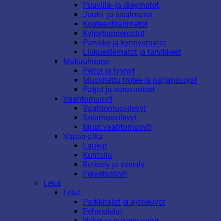
Puuvilla- ja räsymatot
Juutti- ja sisalmatot
Kosteantilanmatot
Kylpyhuonematot
Parveke ja kynnysmatot
Liukuestematot ja tarvikkeet
Makuuhuone
Peitot ja tyynyt
Muovitettu frotee ja patjansuojat
Patjat ja varavuoteet
Vaahtomuovit
Vaahtomuovilevyt
Solumuovilevyt
Muut vaahtomuovit
Vapaa-aika
Laukut
Kuntoilu
Retkeily ja veneily
Pelastusliivit
Lelut
Lelut
Parkkitalot ja ajoneuvot
Pehmolelut
Nuket ja nukenvaunut