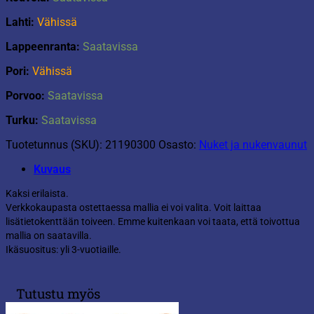
Lahti:
Vähissä
Lappeenranta:
Saatavissa
Pori:
Vähissä
Porvoo:
Saatavissa
Turku:
Saatavissa
Tuotetunnus (SKU):
21190300
Osasto:
Nuket ja nukenvaunut
Kuvaus
Kaksi erilaista.
Verkkokaupasta ostettaessa mallia ei voi valita. Voit laittaa
lisätietokenttään toiveen. Emme kuitenkaan voi taata, että toivottua
mallia on saatavilla.
Ikäsuositus: yli 3-vuotiaille.
Tutustu myös