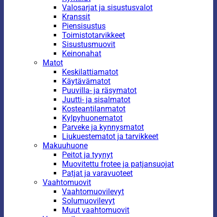
Valosarjat ja sisustusvalot
Kranssit
Piensisustus
Toimistotarvikkeet
Sisustusmuovit
Keinonahat
Matot
Keskilattiamatot
Käytävämatot
Puuvilla- ja räsymatot
Juutti- ja sisalmatot
Kosteantilanmatot
Kylpyhuonematot
Parveke ja kynnysmatot
Liukuestematot ja tarvikkeet
Makuuhuone
Peitot ja tyynyt
Muovitettu frotee ja patjansuojat
Patjat ja varavuoteet
Vaahtomuovit
Vaahtomuovilevyt
Solumuovilevyt
Muut vaahtomuovit