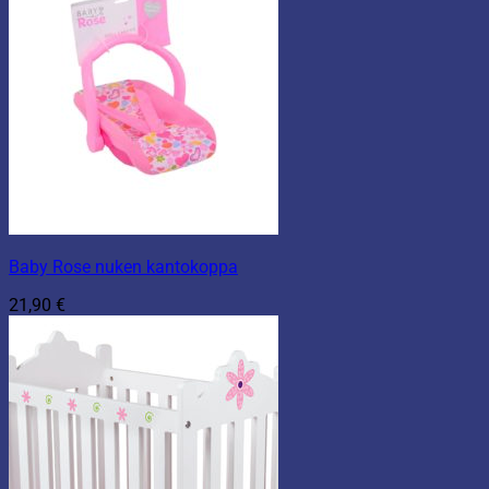
Baby Rose nuken kantokoppa
21,90
€