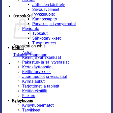
Jätteiden käsittely
Siivousvälineet
Pyykkihuolto
Ostoskori
Kunnossapito
Parveke- ja kynnysmatot
Pienrauta
Työkalut
Sähkötarvikkeet
Turvatuotteet
Ostoskori on tyhjä.
Keittiö
Astiat
Takaisin kauppaan
Kernit ja vahakankaat
Pakastus- ja säilytysrasiat
Kertakäyttöastiat
Keittiötarvikkeet
Juomapullot ja vesiastiat
Kylmälaukut
Tarjottimet ja tabletit
Keittiötekstiilit
Fiskars
Kylpyhuone
Kylpyhuonematot
Tarvikkeet