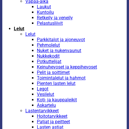
Vapaa-aika
Laukut
Kuntoilu
Retkeily ja veneily
Pelastusliivit
Lelut
Lelut
Parkkitalot ja ajoneuvot
Pehmolelut
Nuket ja nukenvaunut
Nukkekodit
Potkuttelijat
Keinuhevoset ja keppihevoset
Pelit ja soittimet
Toimintalelut ja hahmot
Pienten lasten lelut
Legot
Vesilelut
Koti- ja kauppaleikit
Askartelu
Lastentarvikkeet
Hoitotarvikkeet
Patjat ja peitteet
Lasten astiat