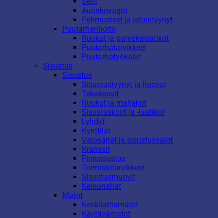
Setit
Aurinkovarjot
Pehmusteet ja istuintyynyt
Puutarhanhoito
Ruukut ja parvekelaatikot
Puutarhatarvikkeet
Puutarhatyökalut
Sisustus
Sisustus
Sisustustyynyt ja huovat
Tekokasvit
Ruukut ja maljakot
Sisustuskorit ja -laatikot
Lyhdyt
Kynttilät
Valosarjat ja sisustusvalot
Kranssit
Piensisustus
Toimistotarvikkeet
Sisustusmuovit
Keinonahat
Matot
Keskilattiamatot
Käytävämatot