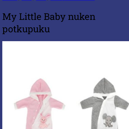
My Little Baby nuken
potkupuku