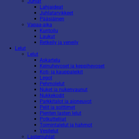
Juhlat
Lahjaideat
Juhlatarvikkeet
Pääsiäinen
Vapaa-aika
Kuntoilu
Laukut
Retkeily ja veneily
Lelut
Lelut
Askartelu
Keinuhevoset ja keppihevoset
Koti- ja kauppaleikit
Legot
Pehmolelut
Nuket ja nukenvaunut
Nukkekodit
Parkkitalot ja ajoneuvot
Pelit ja soittimet
Pienten lasten lelut
Potkuttelijat
Toimintalelut ja hahmot
Vesilelut
Lastenjuhlat