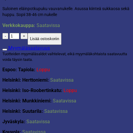
Suloinen eläinpotkupuku vauvanukelle. Asussa kiinteä sukkaosa sekä
huppu. Sopii 38-46 cm nukelle
Verkkokauppa:
Saatavissa
My
Lisää ostoskoriin
Little
Baby
Myymäläsaatavuus
nuken
Tuotteiden myymäläsaldot vaihtelevat, eikä myymäläkohtaista saatavuutta
potkupuku
voida täysin taata.
määrä
Espoo: Tapiola:
Loppu
Helsinki: Herttoniemi:
Saatavissa
Helsinki: Iso-Roobertinkatu:
Loppu
Helsinki: Munkkiniemi:
Saatavissa
Helsinki: Suutarila:
Saatavissa
Jyväskyla:
Saatavissa
Kouvola:
Saatavissa