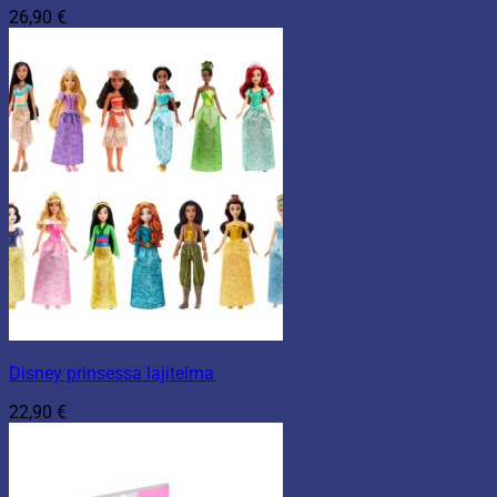
26,90
€
Disney prinsessa lajitelma
22,90
€