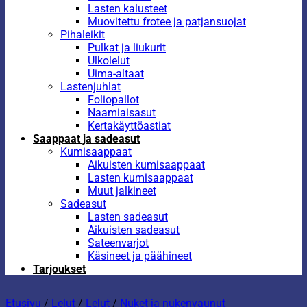
Lasten kalusteet
Muovitettu frotee ja patjansuojat
Pihaleikit
Pulkat ja liukurit
Ulkolelut
Uima-altaat
Lastenjuhlat
Foliopallot
Naamiaisasut
Kertakäyttöastiat
Saappaat ja sadeasut
Kumisaappaat
Aikuisten kumisaappaat
Lasten kumisaappaat
Muut jalkineet
Sadeasut
Lasten sadeasut
Aikuisten sadeasut
Sateenvarjot
Käsineet ja päähineet
Tarjoukset
Etusivu
/
Lelut
/
Lelut
/
Nuket ja nukenvaunut