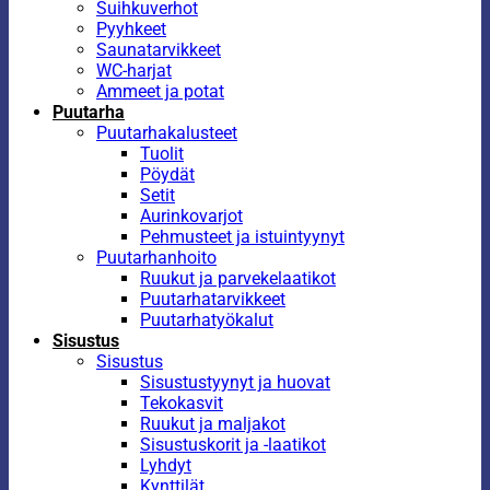
Suihkuverhot
Pyyhkeet
Saunatarvikkeet
WC-harjat
Ammeet ja potat
Puutarha
Puutarhakalusteet
Tuolit
Pöydät
Setit
Aurinkovarjot
Pehmusteet ja istuintyynyt
Puutarhanhoito
Ruukut ja parvekelaatikot
Puutarhatarvikkeet
Puutarhatyökalut
Sisustus
Sisustus
Sisustustyynyt ja huovat
Tekokasvit
Ruukut ja maljakot
Sisustuskorit ja -laatikot
Lyhdyt
Kynttilät