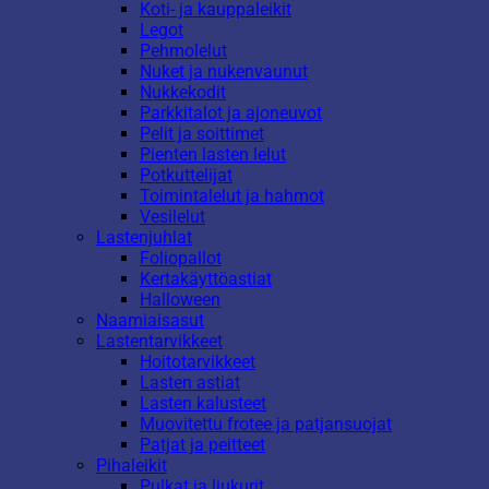
Koti- ja kauppaleikit
Legot
Pehmolelut
Nuket ja nukenvaunut
Nukkekodit
Parkkitalot ja ajoneuvot
Pelit ja soittimet
Pienten lasten lelut
Potkuttelijat
Toimintalelut ja hahmot
Vesilelut
Lastenjuhlat
Foliopallot
Kertakäyttöastiat
Halloween
Naamiaisasut
Lastentarvikkeet
Hoitotarvikkeet
Lasten astiat
Lasten kalusteet
Muovitettu frotee ja patjansuojat
Patjat ja peitteet
Pihaleikit
Pulkat ja liukurit