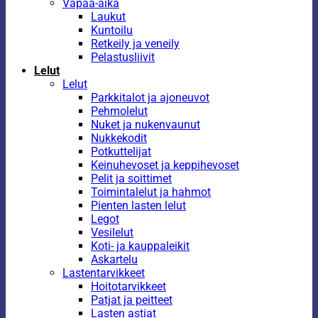
Vapaa-aika
Laukut
Kuntoilu
Retkeily ja veneily
Pelastusliivit
Lelut
Lelut
Parkkitalot ja ajoneuvot
Pehmolelut
Nuket ja nukenvaunut
Nukkekodit
Potkuttelijat
Keinuhevoset ja keppihevoset
Pelit ja soittimet
Toimintalelut ja hahmot
Pienten lasten lelut
Legot
Vesilelut
Koti- ja kauppaleikit
Askartelu
Lastentarvikkeet
Hoitotarvikkeet
Patjat ja peitteet
Lasten astiat