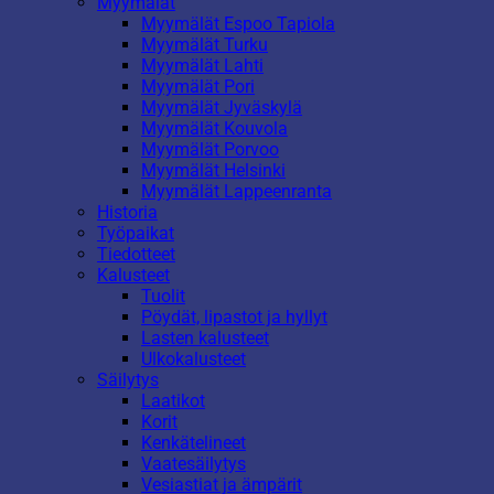
Myymälät
Myymälät Espoo Tapiola
Myymälät Turku
Myymälät Lahti
Myymälät Pori
Myymälät Jyväskylä
Myymälät Kouvola
Myymälät Porvoo
Myymälät Helsinki
Myymälät Lappeenranta
Historia
Työpaikat
Tiedotteet
Kalusteet
Tuolit
Pöydät, lipastot ja hyllyt
Lasten kalusteet
Ulkokalusteet
Säilytys
Laatikot
Korit
Kenkätelineet
Vaatesäilytys
Vesiastiat ja ämpärit