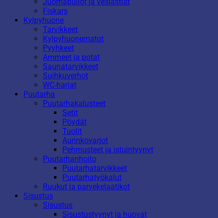
Juomapullot ja vesiastiat
Fiskars
Kylpyhuone
Tarvikkeet
Kylpyhuonematot
Pyyhkeet
Ammeet ja potat
Saunatarvikkeet
Suihkuverhot
WC-harjat
Puutarha
Puutarhakalusteet
Setit
Pöydät
Tuolit
Aurinkovarjot
Pehmusteet ja istuintyynyt
Puutarhanhoito
Puutarhatarvikkeet
Puutarhatyökalut
Ruukut ja parvekelaatikot
Sisustus
Sisustus
Sisustustyynyt ja huovat