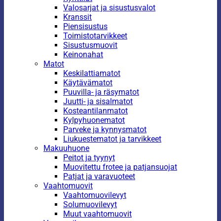
Valosarjat ja sisustusvalot
Kranssit
Piensisustus
Toimistotarvikkeet
Sisustusmuovit
Keinonahat
Matot
Keskilattiamatot
Käytävämatot
Puuvilla- ja räsymatot
Juutti- ja sisalmatot
Kosteantilanmatot
Kylpyhuonematot
Parveke ja kynnysmatot
Liukuestematot ja tarvikkeet
Makuuhuone
Peitot ja tyynyt
Muovitettu frotee ja patjansuojat
Patjat ja varavuoteet
Vaahtomuovit
Vaahtomuovilevyt
Solumuovilevyt
Muut vaahtomuovit