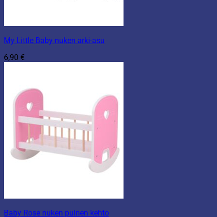
My Little Baby nuken arki-asu
6,90
€
Baby Rose nuken puinen kehto