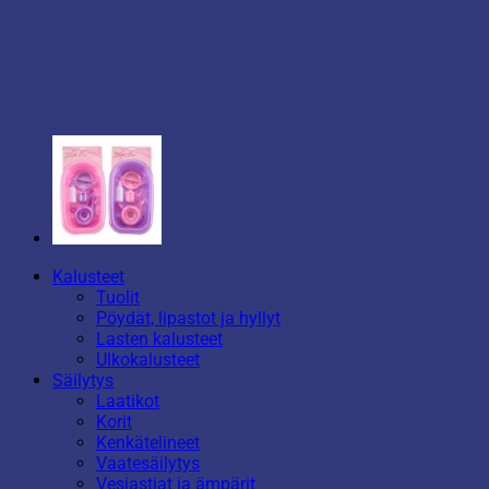
Kalusteet
Tuolit
Pöydät, lipastot ja hyllyt
Lasten kalusteet
Ulkokalusteet
Säilytys
Laatikot
Korit
Kenkätelineet
Vaatesäilytys
Vesiastiat ja ämpärit