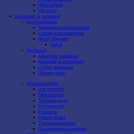
Uima-altaat
Ulkolelut
Saappaat ja sadeasut
Kumisaappaat
Aikuisten kumisaappaat
Lasten kumisaappaat
Muut jalkineet
Sukat
Sadeasut
Aikuisten sadeasut
Käsineet ja päähineet
Lasten sadeasut
Sateenvarjot
Asiakaspalvelu
Ota yhteyttä
Maksutavat
Toimitustavat
Yritysmyynti
Palautus
Yleiset ehdot
Tietosuojaseloste
Saavutettavuusseloste