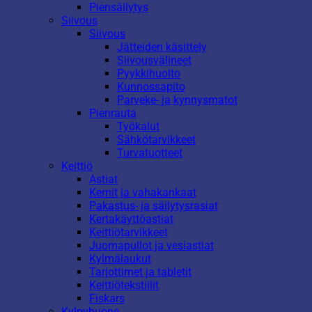
Piensäilytys
Siivous
Siivous
Jätteiden käsittely
Siivousvälineet
Pyykkihuolto
Kunnossapito
Parveke- ja kynnysmatot
Pienrauta
Työkalut
Sähkötarvikkeet
Turvatuotteet
Keittiö
Astiat
Kernit ja vahakankaat
Pakastus- ja säilytysrasiat
Kertakäyttöastiat
Keittiötarvikkeet
Juomapullot ja vesiastiat
Kylmälaukut
Tarjottimet ja tabletit
Keittiötekstiilit
Fiskars
Kylpyhuone