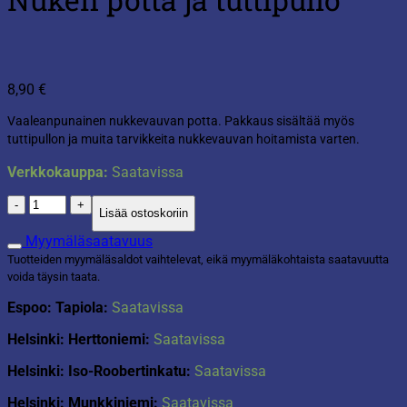
8,90
€
Vaaleanpunainen nukkevauvan potta. Pakkaus sisältää myös
tuttipullon ja muita tarvikkeita nukkevauvan hoitamista varten.
Verkkokauppa:
Saatavissa
Nuken
Lisää ostoskoriin
potta
ja
Myymäläsaatavuus
tuttipullo
Tuotteiden myymäläsaldot vaihtelevat, eikä myymäläkohtaista saatavuutta
määrä
voida täysin taata.
Espoo: Tapiola:
Saatavissa
Helsinki: Herttoniemi:
Saatavissa
Helsinki: Iso-Roobertinkatu:
Saatavissa
Helsinki: Munkkiniemi:
Saatavissa