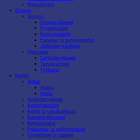
Piensäilytys
Siivous
Siivous
Siivousvälineet
Pyykkihuolto
Kunnossapito
Parveke- ja kynnysmatot
Jätteiden käsittely
Pienrauta
Sähkötarvikkeet
Turvatuotteet
Työkalut
Keittiö
Astiat
Arabia
Iittala
Keittiötarvikkeet
Keittiötekstiilit
Kernit ja vahakankaat
Kertakäyttöastiat
Kylmälaukut
Pakastus- ja säilytysrasiat
Tarjottimet ja tabletit