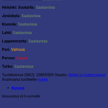
Helsinki: Suutarila:
Saatavissa
Jyväskyla:
Saatavissa
Kouvola:
Saatavissa
Lahti:
Saatavissa
Lappeenranta:
Saatavissa
Pori:
Vähissä
Porvoo:
Loppu
Turku:
Saatavissa
Tuotetunnus (SKU):
20809509
Osasto:
Nuket ja nukenvaunut
Avainsana tuotteelle
nukke
Kuvaus
Ikäsuositus yli 3-vuotiaille.