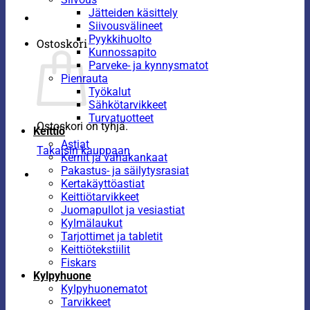
Jätteiden käsittely
Siivousvälineet
Pyykkihuolto
Ostoskori
Kunnossapito
Parveke- ja kynnysmatot
Pienrauta
Työkalut
Sähkötarvikkeet
Turvatuotteet
Ostoskori on tyhjä.
Keittiö
Astiat
Takaisin kauppaan
Kernit ja vahakankaat
Pakastus- ja säilytysrasiat
Kertakäyttöastiat
Keittiötarvikkeet
Juomapullot ja vesiastiat
Kylmälaukut
Tarjottimet ja tabletit
Keittiötekstiilit
Fiskars
Kylpyhuone
Kylpyhuonematot
Tarvikkeet