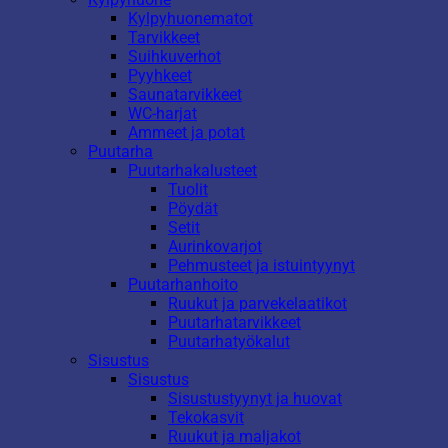
Kylpyhuonematot
Tarvikkeet
Suihkuverhot
Pyyhkeet
Saunatarvikkeet
WC-harjat
Ammeet ja potat
Puutarha
Puutarhakalusteet
Tuolit
Pöydät
Setit
Aurinkovarjot
Pehmusteet ja istuintyynyt
Puutarhanhoito
Ruukut ja parvekelaatikot
Puutarhatarvikkeet
Puutarhatyökalut
Sisustus
Sisustus
Sisustustyynyt ja huovat
Tekokasvit
Ruukut ja maljakot