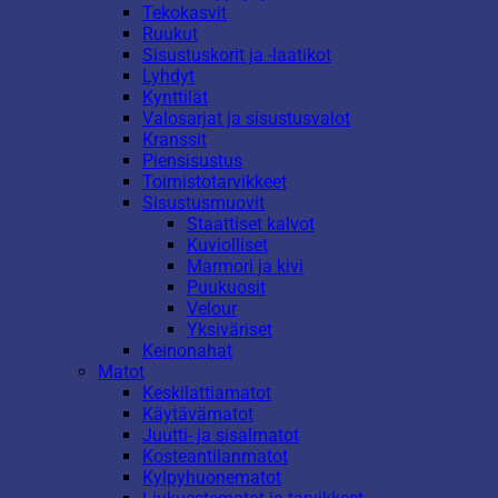
Tekokasvit
Ruukut
Sisustuskorit ja -laatikot
Lyhdyt
Kynttilät
Valosarjat ja sisustusvalot
Kranssit
Piensisustus
Toimistotarvikkeet
Sisustusmuovit
Staattiset kalvot
Kuviolliset
Marmori ja kivi
Puukuosit
Velour
Yksiväriset
Keinonahat
Matot
Keskilattiamatot
Käytävämatot
Juutti- ja sisalmatot
Kosteantilanmatot
Kylpyhuonematot