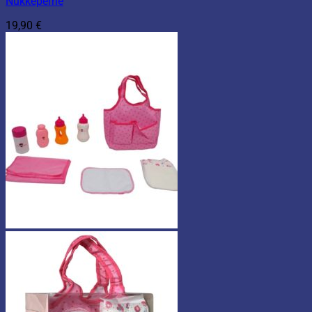
Nukkeperhe
19,90
€