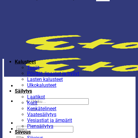
Kalusteet
Tuolit
Pöydät, lipastot ja hyllyt
Lasten kalusteet
Ulkokalusteet
Säilytys
Laatikot
Etsi:
Korit
Kenkätelineet
Vaatesäilytys
Vesiastiat ja ämpärit
Piensäilytys
Etsi:
Siivous
Siivous