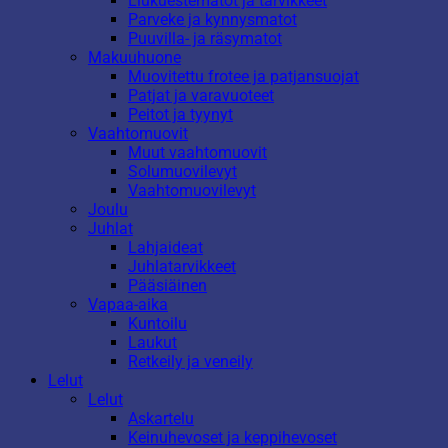
Liukuestematot ja tarvikkeet
Parveke ja kynnysmatot
Puuvilla- ja räsymatot
Makuuhuone
Muovitettu frotee ja patjansuojat
Patjat ja varavuoteet
Peitot ja tyynyt
Vaahtomuovit
Muut vaahtomuovit
Solumuovilevyt
Vaahtomuovilevyt
Joulu
Juhlat
Lahjaideat
Juhlatarvikkeet
Pääsiäinen
Vapaa-aika
Kuntoilu
Laukut
Retkeily ja veneily
Lelut
Lelut
Askartelu
Keinuhevoset ja keppihevoset