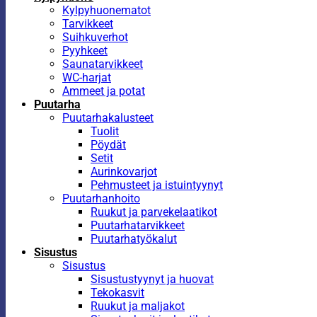
Kylpyhuonematot
Tarvikkeet
Suihkuverhot
Pyyhkeet
Saunatarvikkeet
WC-harjat
Ammeet ja potat
Puutarha
Puutarhakalusteet
Tuolit
Pöydät
Setit
Aurinkovarjot
Pehmusteet ja istuintyynyt
Puutarhanhoito
Ruukut ja parvekelaatikot
Puutarhatarvikkeet
Puutarhatyökalut
Sisustus
Sisustus
Sisustustyynyt ja huovat
Tekokasvit
Ruukut ja maljakot