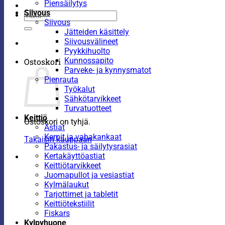
Piensäilytys
Siivous
Etsi:
Siivous
Jätteiden käsittely
Siivousvälineet
Pyykkihuolto
Kunnossapito
Ostoskori
Parveke- ja kynnysmatot
Pienrauta
Työkalut
Sähkötarvikkeet
Turvatuotteet
Keittiö
Ostoskori on tyhjä.
Astiat
Kernit ja vahakankaat
Takaisin kauppaan
Pakastus- ja säilytysrasiat
Kertakäyttöastiat
Keittiötarvikkeet
Juomapullot ja vesiastiat
Kylmälaukut
Tarjottimet ja tabletit
Keittiötekstiilit
Fiskars
Kylpyhuone