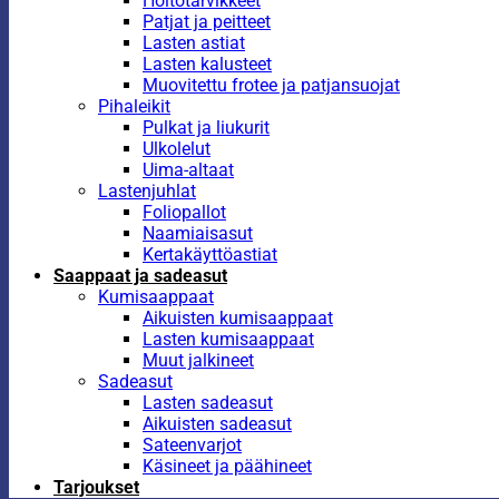
Hoitotarvikkeet
Patjat ja peitteet
Lasten astiat
Lasten kalusteet
Muovitettu frotee ja patjansuojat
Pihaleikit
Pulkat ja liukurit
Ulkolelut
Uima-altaat
Lastenjuhlat
Foliopallot
Naamiaisasut
Kertakäyttöastiat
Saappaat ja sadeasut
Kumisaappaat
Aikuisten kumisaappaat
Lasten kumisaappaat
Muut jalkineet
Sadeasut
Lasten sadeasut
Aikuisten sadeasut
Sateenvarjot
Käsineet ja päähineet
Tarjoukset