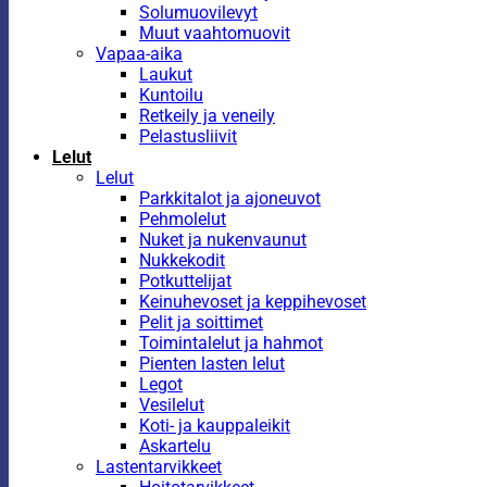
Solumuovilevyt
Muut vaahtomuovit
Vapaa-aika
Laukut
Kuntoilu
Retkeily ja veneily
Pelastusliivit
Lelut
Lelut
Parkkitalot ja ajoneuvot
Pehmolelut
Nuket ja nukenvaunut
Nukkekodit
Potkuttelijat
Keinuhevoset ja keppihevoset
Pelit ja soittimet
Toimintalelut ja hahmot
Pienten lasten lelut
Legot
Vesilelut
Koti- ja kauppaleikit
Askartelu
Lastentarvikkeet