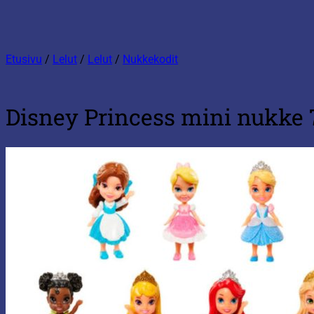
Etusivu
/
Lelut
/
Lelut
/
Nukkekodit
Disney Princess mini nukke