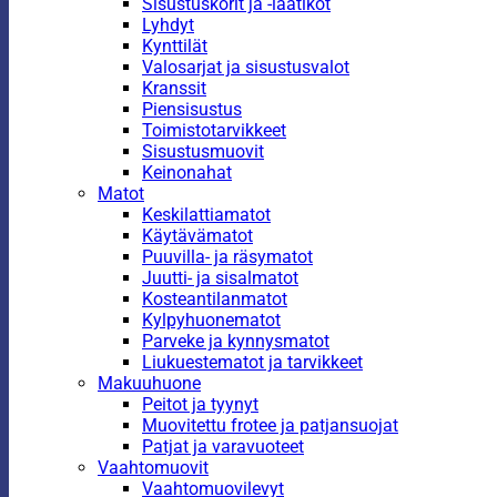
Sisustuskorit ja -laatikot
Lyhdyt
Kynttilät
Valosarjat ja sisustusvalot
Kranssit
Piensisustus
Toimistotarvikkeet
Sisustusmuovit
Keinonahat
Matot
Keskilattiamatot
Käytävämatot
Puuvilla- ja räsymatot
Juutti- ja sisalmatot
Kosteantilanmatot
Kylpyhuonematot
Parveke ja kynnysmatot
Liukuestematot ja tarvikkeet
Makuuhuone
Peitot ja tyynyt
Muovitettu frotee ja patjansuojat
Patjat ja varavuoteet
Vaahtomuovit
Vaahtomuovilevyt