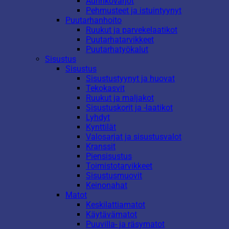
Aurinkovarjot
Pehmusteet ja istuintyynyt
Puutarhanhoito
Ruukut ja parvekelaatikot
Puutarhatarvikkeet
Puutarhatyökalut
Sisustus
Sisustus
Sisustustyynyt ja huovat
Tekokasvit
Ruukut ja maljakot
Sisustuskorit ja -laatikot
Lyhdyt
Kynttilät
Valosarjat ja sisustusvalot
Kranssit
Piensisustus
Toimistotarvikkeet
Sisustusmuovit
Keinonahat
Matot
Keskilattiamatot
Käytävämatot
Puuvilla- ja räsymatot