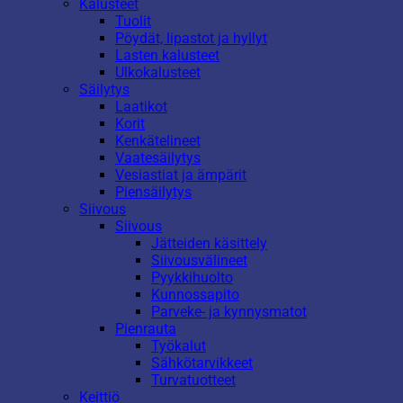
Kalusteet
Tuolit
Pöydät, lipastot ja hyllyt
Lasten kalusteet
Ulkokalusteet
Säilytys
Laatikot
Korit
Kenkätelineet
Vaatesäilytys
Vesiastiat ja ämpärit
Piensäilytys
Siivous
Siivous
Jätteiden käsittely
Siivousvälineet
Pyykkihuolto
Kunnossapito
Parveke- ja kynnysmatot
Pienrauta
Työkalut
Sähkötarvikkeet
Turvatuotteet
Keittiö