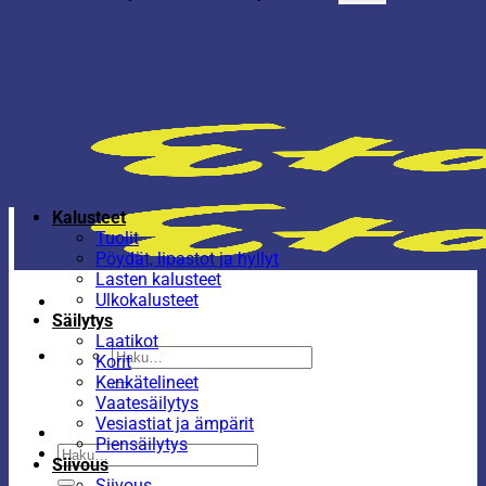
Kalusteet
Tuolit
Pöydät, lipastot ja hyllyt
Lasten kalusteet
Ulkokalusteet
Säilytys
Laatikot
Etsi:
Korit
Kenkätelineet
Vaatesäilytys
Vesiastiat ja ämpärit
Piensäilytys
Etsi:
Siivous
Siivous