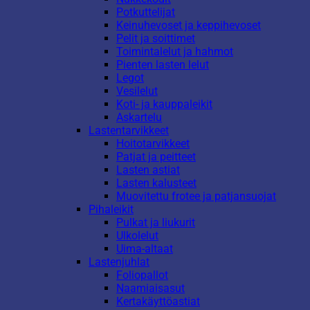
Potkuttelijat
Keinuhevoset ja keppihevoset
Pelit ja soittimet
Toimintalelut ja hahmot
Pienten lasten lelut
Legot
Vesilelut
Koti- ja kauppaleikit
Askartelu
Lastentarvikkeet
Hoitotarvikkeet
Patjat ja peitteet
Lasten astiat
Lasten kalusteet
Muovitettu frotee ja patjansuojat
Pihaleikit
Pulkat ja liukurit
Ulkolelut
Uima-altaat
Lastenjuhlat
Foliopallot
Naamiaisasut
Kertakäyttöastiat