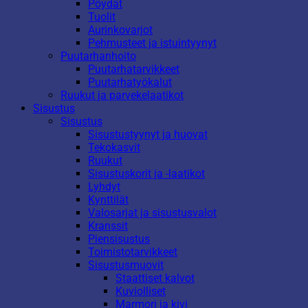
Pöydät
Tuolit
Aurinkovarjot
Pehmusteet ja istuintyynyt
Puutarhanhoito
Puutarhatarvikkeet
Puutarhatyökalut
Ruukut ja parvekelaatikot
Sisustus
Sisustus
Sisustustyynyt ja huovat
Tekokasvit
Ruukut
Sisustuskorit ja -laatikot
Lyhdyt
Kynttilät
Valosarjat ja sisustusvalot
Kranssit
Piensisustus
Toimistotarvikkeet
Sisustusmuovit
Staattiset kalvot
Kuviolliset
Marmori ja kivi