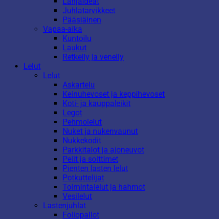
Lahjaideat
Juhlatarvikkeet
Pääsiäinen
Vapaa-aika
Kuntoilu
Laukut
Retkeily ja veneily
Lelut
Lelut
Askartelu
Keinuhevoset ja keppihevoset
Koti- ja kauppaleikit
Legot
Pehmolelut
Nuket ja nukenvaunut
Nukkekodit
Parkkitalot ja ajoneuvot
Pelit ja soittimet
Pienten lasten lelut
Potkuttelijat
Toimintalelut ja hahmot
Vesilelut
Lastenjuhlat
Foliopallot