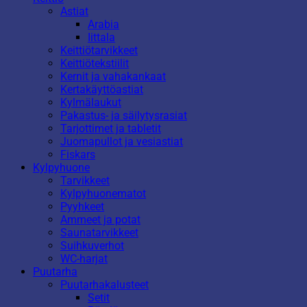
Astiat
Arabia
Iittala
Keittiötarvikkeet
Keittiötekstiilit
Kernit ja vahakankaat
Kertakäyttöastiat
Kylmälaukut
Pakastus- ja säilytysrasiat
Tarjottimet ja tabletit
Juomapullot ja vesiastiat
Fiskars
Kylpyhuone
Tarvikkeet
Kylpyhuonematot
Pyyhkeet
Ammeet ja potat
Saunatarvikkeet
Suihkuverhot
WC-harjat
Puutarha
Puutarhakalusteet
Setit