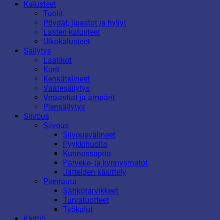
Kalusteet
Tuolit
Pöydät, lipastot ja hyllyt
Lasten kalusteet
Ulkokalusteet
Säilytys
Laatikot
Korit
Kenkätelineet
Vaatesäilytys
Vesiastiat ja ämpärit
Piensäilytys
Siivous
Siivous
Siivousvälineet
Pyykkihuolto
Kunnossapito
Parveke- ja kynnysmatot
Jätteiden käsittely
Pienrauta
Sähkötarvikkeet
Turvatuotteet
Työkalut
Keittiö