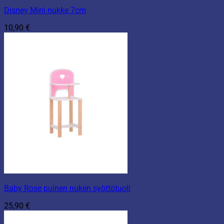
Disney Mini nukke 7cm
10,90
€
Baby Rose puinen nuken syöttötuoli
25,90
€