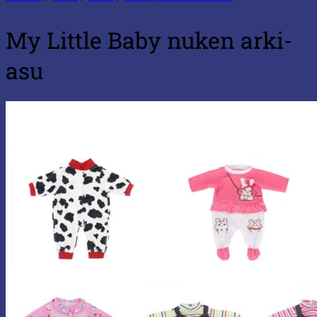
My Little Baby nuken arki-
asu