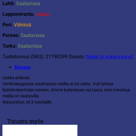
Lahti:
Saatavissa
Lappeenranta:
Loppu
Pori:
Vähissä
Porvoo:
Saatavissa
Turku:
Saatavissa
Tuotetunnus (SKU):
21190299
Osasto:
Nuket ja nukenvaunut
Kuvaus
Useita erilaisia.
Verkkokaupasta ostettaessa mallia ei voi valita. Voit laittaa
lisätietokenttään toiveen. Emme kuitenkaan voi taata, että toivottua
mallia on saatavilla.
Ikäsuositus: yli 3-vuotiaille.
Tutustu myös