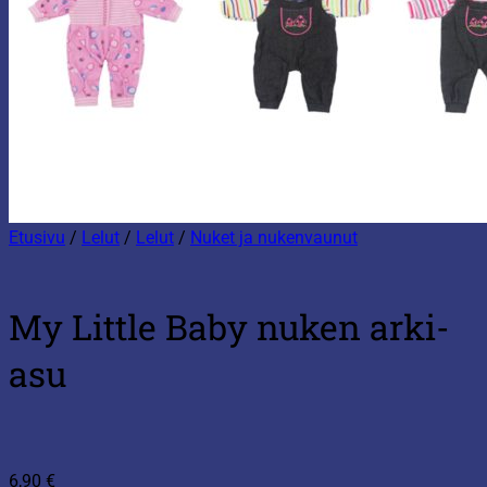
Etusivu
/
Lelut
/
Lelut
/
Nuket ja nukenvaunut
My Little Baby nuken arki-
asu
6,90
€