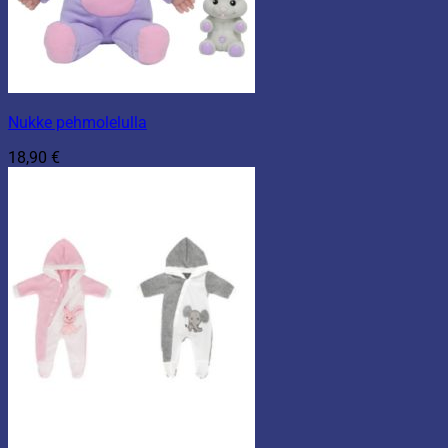
Nukke pehmolelulla
18,90
€