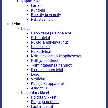
Vapaa-aika
Laukut
Kuntoilu
Retkeily ja veneily
Pelastusliivit
Lelut
Lelut
Parkkitalot ja ajoneuvot
Pehmolelut
Nuket ja nukenvaunut
Nukkekodit
Potkuttelijat
Keinuhevoset ja keppihevoset
Pelit ja soittimet
Toimintalelut ja hahmot
Pienten lasten lelut
Legot
Vesilelut
Koti- ja kauppaleikit
Askartelu
Lastentarvikkeet
Hoitotarvikkeet
Patjat ja peitteet
Lasten astiat