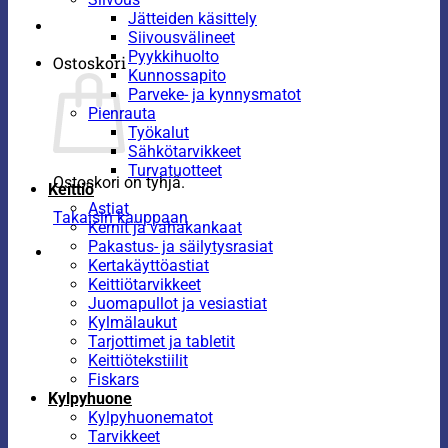
Jätteiden käsittely
Siivousvälineet
Pyykkihuolto
Ostoskori
Kunnossapito
Parveke- ja kynnysmatot
Pienrauta
Työkalut
Sähkötarvikkeet
Turvatuotteet
Ostoskori on tyhjä.
Keittiö
Astiat
Takaisin kauppaan
Kernit ja vahakankaat
Pakastus- ja säilytysrasiat
Kertakäyttöastiat
Keittiötarvikkeet
Juomapullot ja vesiastiat
Kylmälaukut
Tarjottimet ja tabletit
Keittiötekstiilit
Fiskars
Kylpyhuone
Kylpyhuonematot
Tarvikkeet