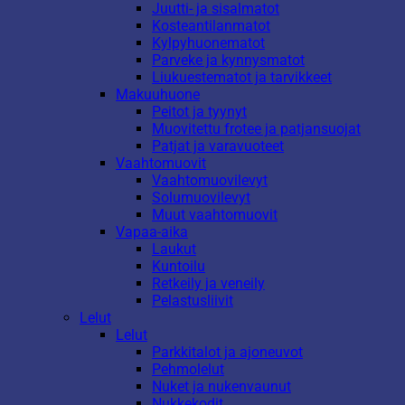
Juutti- ja sisalmatot
Kosteantilanmatot
Kylpyhuonematot
Parveke ja kynnysmatot
Liukuestematot ja tarvikkeet
Makuuhuone
Peitot ja tyynyt
Muovitettu frotee ja patjansuojat
Patjat ja varavuoteet
Vaahtomuovit
Vaahtomuovilevyt
Solumuovilevyt
Muut vaahtomuovit
Vapaa-aika
Laukut
Kuntoilu
Retkeily ja veneily
Pelastusliivit
Lelut
Lelut
Parkkitalot ja ajoneuvot
Pehmolelut
Nuket ja nukenvaunut
Nukkekodit