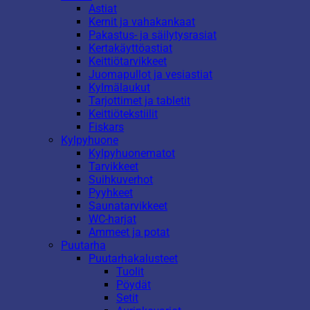
Astiat
Kernit ja vahakankaat
Pakastus- ja säilytysrasiat
Kertakäyttöastiat
Keittiötarvikkeet
Juomapullot ja vesiastiat
Kylmälaukut
Tarjottimet ja tabletit
Keittiötekstiilit
Fiskars
Kylpyhuone
Kylpyhuonematot
Tarvikkeet
Suihkuverhot
Pyyhkeet
Saunatarvikkeet
WC-harjat
Ammeet ja potat
Puutarha
Puutarhakalusteet
Tuolit
Pöydät
Setit