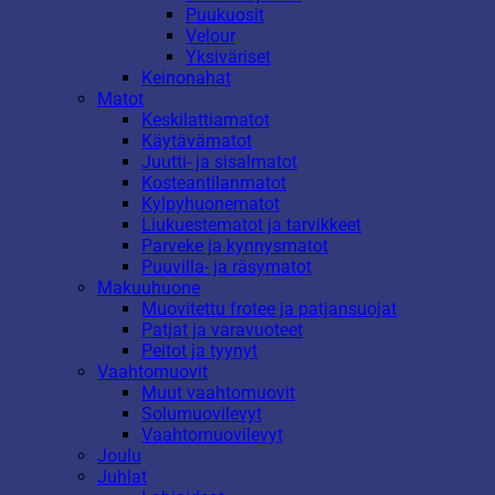
Puukuosit
Velour
Yksiväriset
Keinonahat
Matot
Keskilattiamatot
Käytävämatot
Juutti- ja sisalmatot
Kosteantilanmatot
Kylpyhuonematot
Liukuestematot ja tarvikkeet
Parveke ja kynnysmatot
Puuvilla- ja räsymatot
Makuuhuone
Muovitettu frotee ja patjansuojat
Patjat ja varavuoteet
Peitot ja tyynyt
Vaahtomuovit
Muut vaahtomuovit
Solumuovilevyt
Vaahtomuovilevyt
Joulu
Juhlat