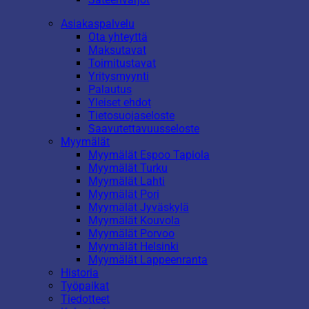
Asiakaspalvelu
Ota yhteyttä
Maksutavat
Toimitustavat
Yritysmyynti
Palautus
Yleiset ehdot
Tietosuojaseloste
Saavutettavuusseloste
Myymälät
Myymälät Espoo Tapiola
Myymälät Turku
Myymälät Lahti
Myymälät Pori
Myymälät Jyväskylä
Myymälät Kouvola
Myymälät Porvoo
Myymälät Helsinki
Myymälät Lappeenranta
Historia
Työpaikat
Tiedotteet