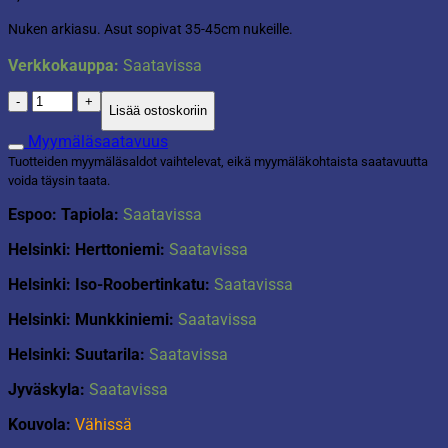
Nuken arkiasu. Asut sopivat 35-45cm nukeille.
Verkkokauppa:
Saatavissa
My
Lisää ostoskoriin
Little
Baby
Myymäläsaatavuus
nuken
Tuotteiden myymäläsaldot vaihtelevat, eikä myymäläkohtaista saatavuutta
arki-
voida täysin taata.
asu
määrä
Espoo: Tapiola:
Saatavissa
Helsinki: Herttoniemi:
Saatavissa
Helsinki: Iso-Roobertinkatu:
Saatavissa
Helsinki: Munkkiniemi:
Saatavissa
Helsinki: Suutarila:
Saatavissa
Jyväskyla:
Saatavissa
Kouvola:
Vähissä