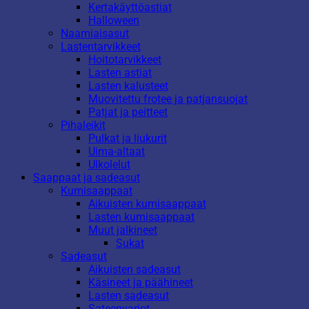
Kertakäyttöastiat
Halloween
Naamiaisasut
Lastentarvikkeet
Hoitotarvikkeet
Lasten astiat
Lasten kalusteet
Muovitettu frotee ja patjansuojat
Patjat ja peitteet
Pihaleikit
Pulkat ja liukurit
Uima-altaat
Ulkolelut
Saappaat ja sadeasut
Kumisaappaat
Aikuisten kumisaappaat
Lasten kumisaappaat
Muut jalkineet
Sukat
Sadeasut
Aikuisten sadeasut
Käsineet ja päähineet
Lasten sadeasut
Sateenvarjot