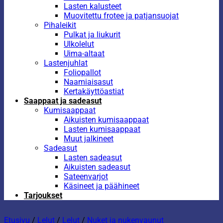
Lasten kalusteet
Muovitettu frotee ja patjansuojat
Pihaleikit
Pulkat ja liukurit
Ulkolelut
Uima-altaat
Lastenjuhlat
Foliopallot
Naamiaisasut
Kertakäyttöastiat
Saappaat ja sadeasut
Kumisaappaat
Aikuisten kumisaappaat
Lasten kumisaappaat
Muut jalkineet
Sadeasut
Lasten sadeasut
Aikuisten sadeasut
Sateenvarjot
Käsineet ja päähineet
Tarjoukset
Etusivu
/
Lelut
/
Lelut
/
Nuket ja nukenvaunut