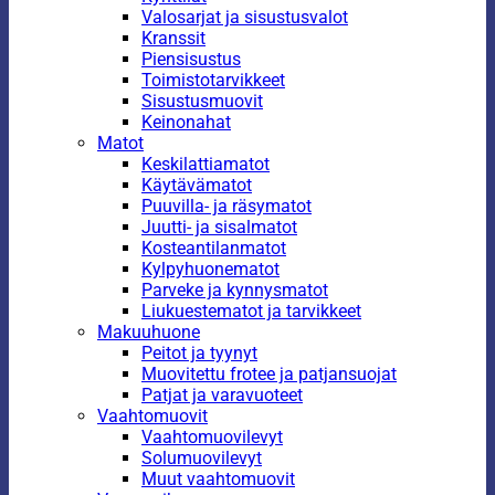
Valosarjat ja sisustusvalot
Kranssit
Piensisustus
Toimistotarvikkeet
Sisustusmuovit
Keinonahat
Matot
Keskilattiamatot
Käytävämatot
Puuvilla- ja räsymatot
Juutti- ja sisalmatot
Kosteantilanmatot
Kylpyhuonematot
Parveke ja kynnysmatot
Liukuestematot ja tarvikkeet
Makuuhuone
Peitot ja tyynyt
Muovitettu frotee ja patjansuojat
Patjat ja varavuoteet
Vaahtomuovit
Vaahtomuovilevyt
Solumuovilevyt
Muut vaahtomuovit