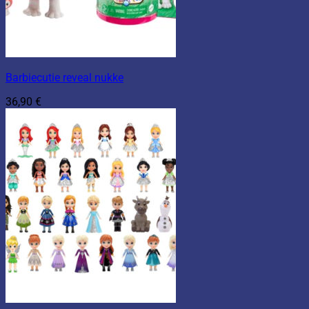
Barbiecutie reveal nukke
36,90
€