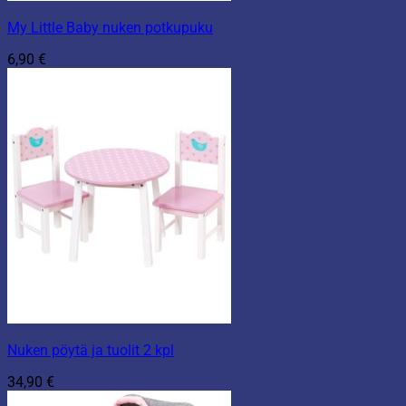
My Little Baby nuken potkupuku
6,90
€
Nuken pöytä ja tuolit 2 kpl
34,90
€