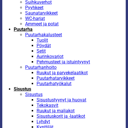
Suihkuverhot
Pyyhkeet
Saunatarvikkeet
WC-harjat
Ammeet ja potat
Puutarha
Puutarhakalusteet
Tuolit
Pöydät
Setit
Aurinkovarjot
Pehmusteet ja istuintyynyt
Puutarhanhoito
Ruukut ja parvekelaatikot
Puutarhatarvikkeet
Puutarhatyökalut
Sisustus
Sisustus
Sisustustyynyt ja huovat
Tekokasvit
Ruukut ja maljakot
Sisustuskorit ja -laatikot
Lyhdyt
Kynttilät