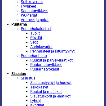
Suihkuverhot
Pyyhkeet
Saunatarvikkeet
WC-harjat
Ammeet ja potat
Puutarha
Puutarhakalusteet
Tuolit
Pöydät
Setit
Aurinkovarjot
Pehmusteet ja istuintyynyt
Puutarhanhoito
Ruukut ja parvekelaatikot
Puutarhatarvikkeet
Puutarhatyökalut
Sisustus
Sisustus
Sisustustyynyt ja huovat
Tekokasvit
Ruukut ja maljakot
Sisustuskorit ja -laatikot
Lyhdyt
Kynttilät