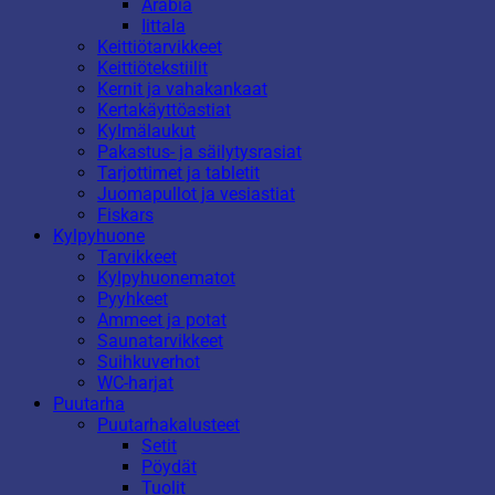
Arabia
Iittala
Keittiötarvikkeet
Keittiötekstiilit
Kernit ja vahakankaat
Kertakäyttöastiat
Kylmälaukut
Pakastus- ja säilytysrasiat
Tarjottimet ja tabletit
Juomapullot ja vesiastiat
Fiskars
Kylpyhuone
Tarvikkeet
Kylpyhuonematot
Pyyhkeet
Ammeet ja potat
Saunatarvikkeet
Suihkuverhot
WC-harjat
Puutarha
Puutarhakalusteet
Setit
Pöydät
Tuolit