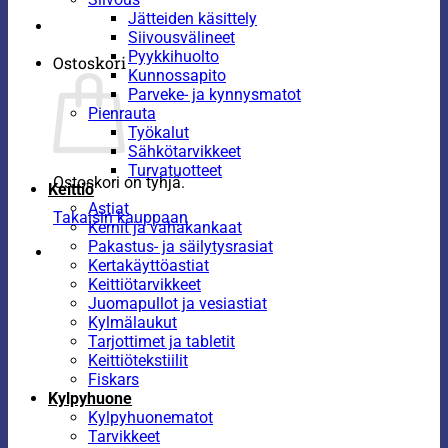
Jätteiden käsittely
Siivousvälineet
Pyykkihuolto
Ostoskori
Kunnossapito
Parveke- ja kynnysmatot
Pienrauta
Työkalut
Sähkötarvikkeet
Turvatuotteet
Ostoskori on tyhjä.
Keittiö
Astiat
Takaisin kauppaan
Kernit ja vahakankaat
Pakastus- ja säilytysrasiat
Kertakäyttöastiat
Keittiötarvikkeet
Juomapullot ja vesiastiat
Kylmälaukut
Tarjottimet ja tabletit
Keittiötekstiilit
Fiskars
Kylpyhuone
Kylpyhuonematot
Tarvikkeet