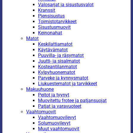
Valosarjat ja sisustusvalot
Kranssit
Piensisustus
Toimistotarvikkeet
Sisustusmuovit
Keinonahat
Matot
Keskilattiamatot
Käytävämatot
Puuvilla- ja räsymatot
Juutti- ja sisalmatot
Kosteantilanmatot
Kylpyhuonematot
Parveke ja kynnysmatot
Liukuestematot ja tarvikkeet
Makuuhuone
Peitot ja tyynyt
Muovitettu frotee ja patjansuojat
Patjat ja varavuoteet
Vaahtomuovit
Vaahtomuovilevyt
Solumuovilevyt
Muut vaahtomuovit