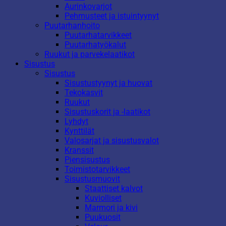
Aurinkovarjot
Pehmusteet ja istuintyynyt
Puutarhanhoito
Puutarhatarvikkeet
Puutarhatyökalut
Ruukut ja parvekelaatikot
Sisustus
Sisustus
Sisustustyynyt ja huovat
Tekokasvit
Ruukut
Sisustuskorit ja -laatikot
Lyhdyt
Kynttilät
Valosarjat ja sisustusvalot
Kranssit
Piensisustus
Toimistotarvikkeet
Sisustusmuovit
Staattiset kalvot
Kuviolliset
Marmori ja kivi
Puukuosit