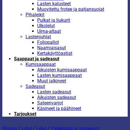
Lasten kalusteet
Muovitettu frotee ja patjansuojat
Pihaleikit
Pulkat ja liukurit
Ulkolelut
Uima-altaat
Lastenjuhlat
Foliopallot
Naamiaisasut
Kertakäyttöastiat
Saappaat ja sadeasut
Kumisaappaat
Aikuisten kumisaappaat
Lasten kumisaappaat
Muut jalkineet
Sadeasut
Lasten sadeasut
Aikuisten sadeasut
Sateenvarjot
Käsineet ja päähineet
Tarjoukset
Etusivu
/
Lelut
/
Lelut
/
Parkkitalot ja ajoneuvot