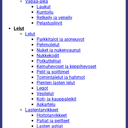
Vapaa-aika
Laukut
Kuntoilu
Retkeily ja veneily
Pelastusliivit
Lelut
Lelut
Parkkitalot ja ajoneuvot
Pehmolelut
Nuket ja nukenvaunut
Nukkekodit
Potkuttelijat
Keinuhevoset ja keppihevoset
Pelit ja soittimet
Toimintalelut ja hahmot
Pienten lasten lelut
Legot
Vesilelut
Koti- ja kauppaleikit
Askartelu
Lastentarvikkeet
Hoitotarvikkeet
Patjat ja peitteet
Lasten astiat