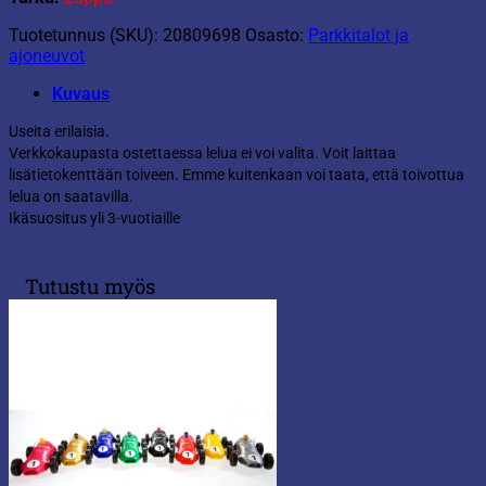
Tuotetunnus (SKU):
20809698
Osasto:
Parkkitalot ja
ajoneuvot
Kuvaus
Useita erilaisia.
Verkkokaupasta ostettaessa lelua ei voi valita. Voit laittaa
lisätietokenttään toiveen. Emme kuitenkaan voi taata, että toivottua
lelua on saatavilla.
Ikäsuositus yli 3-vuotiaille
Tutustu myös