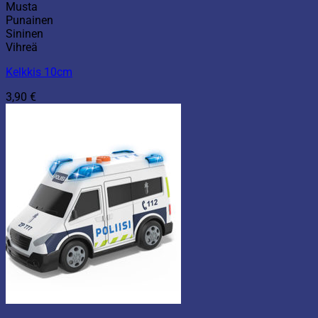
Musta
Punainen
Sininen
Vihreä
Kelkkis 10cm
3,90
€