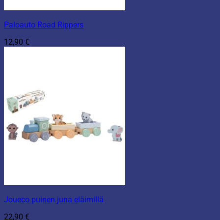
Paloauto Road Rippers
12,90
€
Joueco puinen juna eläimillä
22,90
€