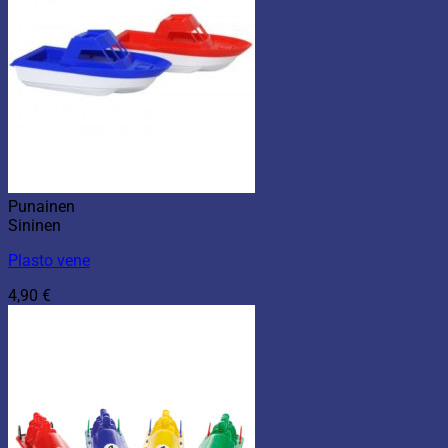
Punainen
Sininen
Plasto vene
4,90
€