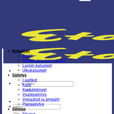
Kalusteet
Tuolit
Pöydät, lipastot ja hyllyt
Lasten kalusteet
Ulkokalusteet
Säilytys
Laatikot
Etsi:
Korit
Kenkätelineet
Vaatesäilytys
Vesiastiat ja ämpärit
Piensäilytys
Etsi:
Siivous
Siivous