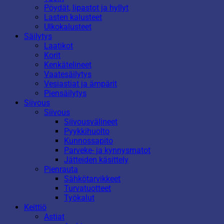
Pöydät, lipastot ja hyllyt
Lasten kalusteet
Ulkokalusteet
Säilytys
Laatikot
Korit
Kenkätelineet
Vaatesäilytys
Vesiastiat ja ämpärit
Piensäilytys
Siivous
Siivous
Siivousvälineet
Pyykkihuolto
Kunnossapito
Parveke- ja kynnysmatot
Jätteiden käsittely
Pienrauta
Sähkötarvikkeet
Turvatuotteet
Työkalut
Keittiö
Astiat