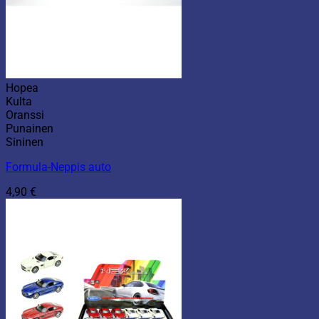
Hopea
Kulta
Oranssi
Punainen
Sininen
Formula-Neppis auto
4,90
€