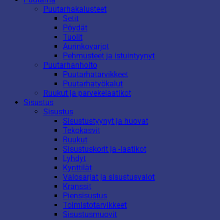
Puutarhakalusteet
Setit
Pöydät
Tuolit
Aurinkovarjot
Pehmusteet ja istuintyynyt
Puutarhanhoito
Puutarhatarvikkeet
Puutarhatyökalut
Ruukut ja parvekelaatikot
Sisustus
Sisustus
Sisustustyynyt ja huovat
Tekokasvit
Ruukut
Sisustuskorit ja -laatikot
Lyhdyt
Kynttilät
Valosarjat ja sisustusvalot
Kranssit
Piensisustus
Toimistotarvikkeet
Sisustusmuovit