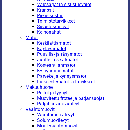
Valosarjat ja sisustusvalot
Kranssit
Piensisustus
Toimistotarvikkeet
Sisustusmuovit
Keinonahat
Matot
Keskilattiamatot
Käytävämatot
Puuvilla- ja räsymatot
Juutti- ja sisalmatot
Kosteantilanmatot
Kylpyhuonematot
Parveke ja kynnysmatot
Liukuestematot ja tarvikkeet
Makuuhuone
Peitot ja tyynyt
Muovitettu frotee ja patjansuojat
Patjat ja varavuoteet
Vaahtomuovit
Vaahtomuovilevyt
Solumuovilevyt
Muut vaahtomuovit