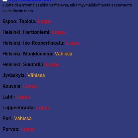
Tuotteiden myymäläsaldot vaihtelevat, eikä myymäläkohtaista saatavuutta
voida täysin taata.
Espoo: Tapiola:
Loppu
Helsinki: Herttoniemi:
Loppu
Helsinki: Iso-Roobertinkatu:
Loppu
Helsinki: Munkkiniemi:
Vähissä
Helsinki: Suutarila:
Loppu
Jyväskyla:
Vähissä
Kouvola:
Loppu
Lahti:
Loppu
Lappeenranta:
Loppu
Pori:
Vähissä
Porvoo:
Loppu