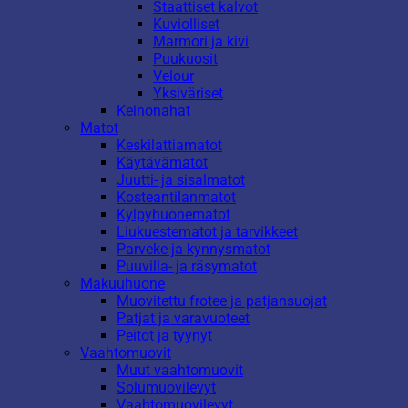
Staattiset kalvot
Kuviolliset
Marmori ja kivi
Puukuosit
Velour
Yksiväriset
Keinonahat
Matot
Keskilattiamatot
Käytävämatot
Juutti- ja sisalmatot
Kosteantilanmatot
Kylpyhuonematot
Liukuestematot ja tarvikkeet
Parveke ja kynnysmatot
Puuvilla- ja räsymatot
Makuuhuone
Muovitettu frotee ja patjansuojat
Patjat ja varavuoteet
Peitot ja tyynyt
Vaahtomuovit
Muut vaahtomuovit
Solumuovilevyt
Vaahtomuovilevyt