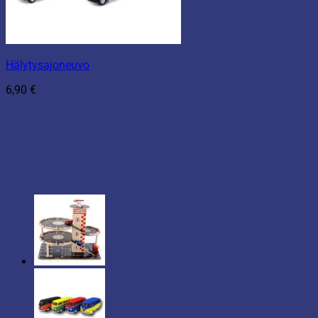
Hälytysajoneuvo
6,90
€