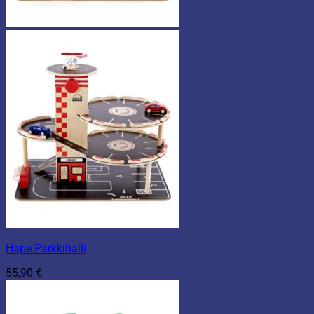
Hape Parkkihalli
55,90
€