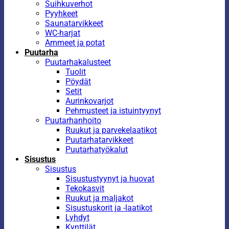
Suihkuverhot
Pyyhkeet
Saunatarvikkeet
WC-harjat
Ammeet ja potat
Puutarha
Puutarhakalusteet
Tuolit
Pöydät
Setit
Aurinkovarjot
Pehmusteet ja istuintyynyt
Puutarhanhoito
Ruukut ja parvekelaatikot
Puutarhatarvikkeet
Puutarhatyökalut
Sisustus
Sisustus
Sisustustyynyt ja huovat
Tekokasvit
Ruukut ja maljakot
Sisustuskorit ja -laatikot
Lyhdyt
Kynttilät