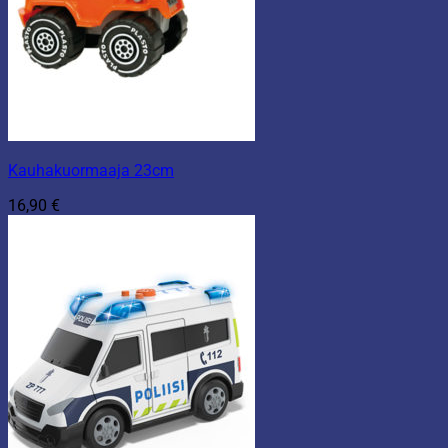
Kauhakuormaaja 23cm
16,90
€