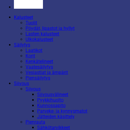
Kalusteet
Tuolit
Pöydät, lipastot ja hyllyt
Lasten kalusteet
Ulkokalusteet
Säilytys
Laatikot
Korit
Kenkätelineet
Vaatesäilytys
Vesiastiat ja ämpärit
Piensäilytys
Siivous
Siivous
Siivousvälineet
Pyykkihuolto
Kunnossapito
Parveke- ja kynnysmatot
Jätteiden käsittely
Pienrauta
Sähkötarvikkeet