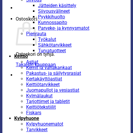
Jätteiden käsittely
Siivousvälineet
Pyykkihuolto
Ostoskori
Kunnossapito
Parveke- ja kynnysmatot
Pienrauta
Työkalut
Sähkötarvikkeet
Turvatuotteet
Ostoskori on tyhjä.
Keittiö
Astiat
Takaisin kauppaan
Kernit ja vahakankaat
Pakastus- ja säilytysrasiat
Kertakäyttöastiat
Keittiötarvikkeet
Juomapullot ja vesiastiat
Kylmälaukut
Tarjottimet ja tabletit
Keittiötekstiilit
Fiskars
Kylpyhuone
Kylpyhuonematot
Tarvikkeet