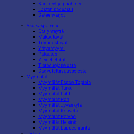
Käsineet ja päähineet
Lasten sadeasut
Sateenvarjot
Asiakaspalvelu
Ota yhteyttä
Maksutavat
Toimitustavat
Yritysmyynti
Palautus
Yleiset ehdot
Tietosuojaseloste
Saavutettavuusseloste
Myymälät
Myymälät Espoo Tapiola
Myymälät Turku
Myymälät Lahti
Myymälät Pori
Myymälät Jyväskylä
Myymälät Kouvola
Myymälät Porvoo
Myymälät Helsinki
Myymälät Lappeenranta
Historia