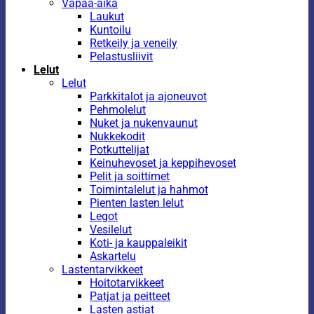
Vapaa-aika
Laukut
Kuntoilu
Retkeily ja veneily
Pelastusliivit
Lelut
Lelut
Parkkitalot ja ajoneuvot
Pehmolelut
Nuket ja nukenvaunut
Nukkekodit
Potkuttelijat
Keinuhevoset ja keppihevoset
Pelit ja soittimet
Toimintalelut ja hahmot
Pienten lasten lelut
Legot
Vesilelut
Koti- ja kauppaleikit
Askartelu
Lastentarvikkeet
Hoitotarvikkeet
Patjat ja peitteet
Lasten astiat