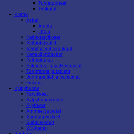
Turvatuotteet
Työkalut
Keittiö
Astiat
Arabia
Iittala
Keittiötarvikkeet
Keittiötekstiilit
Kernit ja vahakankaat
Kertakäyttöastiat
Kylmälaukut
Pakastus- ja säilytysrasiat
Tarjottimet ja tabletit
Juomapullot ja vesiastiat
Fiskars
Kylpyhuone
Tarvikkeet
Kylpyhuonematot
Pyyhkeet
Ammeet ja potat
Saunatarvikkeet
Suihkuverhot
WC-harjat
Puutarha