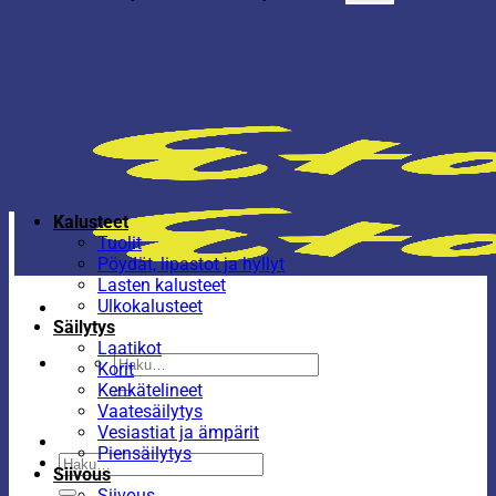
Kalusteet
Tuolit
Pöydät, lipastot ja hyllyt
Lasten kalusteet
Ulkokalusteet
Säilytys
Laatikot
Etsi:
Korit
Kenkätelineet
Vaatesäilytys
Vesiastiat ja ämpärit
Piensäilytys
Etsi:
Siivous
Siivous