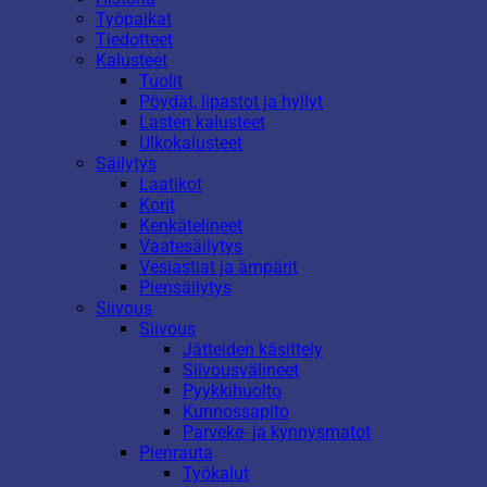
Työpaikat
Tiedotteet
Kalusteet
Tuolit
Pöydät, lipastot ja hyllyt
Lasten kalusteet
Ulkokalusteet
Säilytys
Laatikot
Korit
Kenkätelineet
Vaatesäilytys
Vesiastiat ja ämpärit
Piensäilytys
Siivous
Siivous
Jätteiden käsittely
Siivousvälineet
Pyykkihuolto
Kunnossapito
Parveke- ja kynnysmatot
Pienrauta
Työkalut