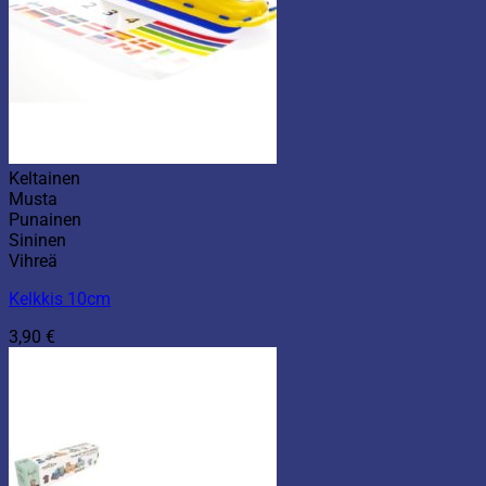
Keltainen
Musta
Punainen
Sininen
Vihreä
Kelkkis 10cm
3,90
€