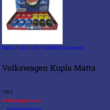
Etusivu
/
Lelut
/
Lelut
/
Parkkitalot ja ajoneuvot
Volkswagen Kupla Matta
7,90
€
Verkkokauppa:
Loppu
Myymäläsaatavuus