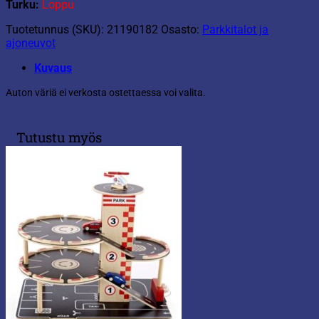
Turku:
Loppu
Tuotetunnus (SKU):
21190182
Osasto:
Parkkitalot ja
ajoneuvot
Kuvaus
Auton väriä ei verkosta ostettaessa voi valita.
Tutustu myös