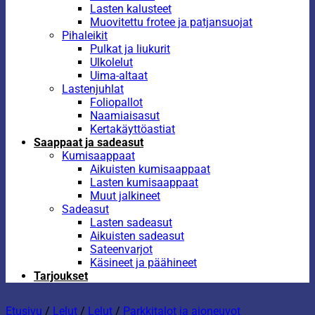
Lasten kalusteet
Muovitettu frotee ja patjansuojat
Pihaleikit
Pulkat ja liukurit
Ulkolelut
Uima-altaat
Lastenjuhlat
Foliopallot
Naamiaisasut
Kertakäyttöastiat
Saappaat ja sadeasut
Kumisaappaat
Aikuisten kumisaappaat
Lasten kumisaappaat
Muut jalkineet
Sadeasut
Lasten sadeasut
Aikuisten sadeasut
Sateenvarjot
Käsineet ja päähineet
Tarjoukset
Etusivu
/
Lelut
/
Lelut
/
Parkkitalot ja ajoneuvot