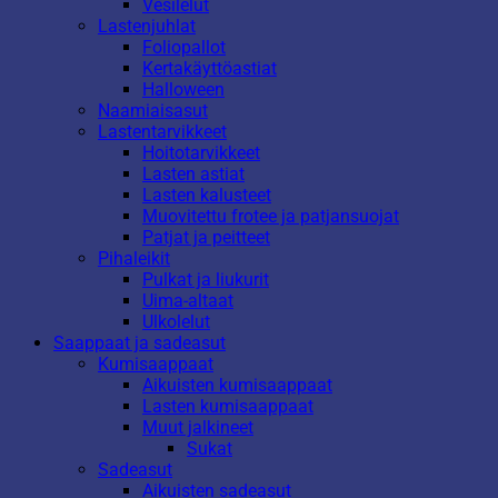
Vesilelut
Lastenjuhlat
Foliopallot
Kertakäyttöastiat
Halloween
Naamiaisasut
Lastentarvikkeet
Hoitotarvikkeet
Lasten astiat
Lasten kalusteet
Muovitettu frotee ja patjansuojat
Patjat ja peitteet
Pihaleikit
Pulkat ja liukurit
Uima-altaat
Ulkolelut
Saappaat ja sadeasut
Kumisaappaat
Aikuisten kumisaappaat
Lasten kumisaappaat
Muut jalkineet
Sukat
Sadeasut
Aikuisten sadeasut