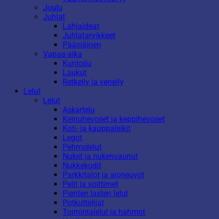
Joulu
Juhlat
Lahjaideat
Juhlatarvikkeet
Pääsiäinen
Vapaa-aika
Kuntoilu
Laukut
Retkeily ja veneily
Lelut
Lelut
Askartelu
Keinuhevoset ja keppihevoset
Koti- ja kauppaleikit
Legot
Pehmolelut
Nuket ja nukenvaunut
Nukkekodit
Parkkitalot ja ajoneuvot
Pelit ja soittimet
Pienten lasten lelut
Potkuttelijat
Toimintalelut ja hahmot