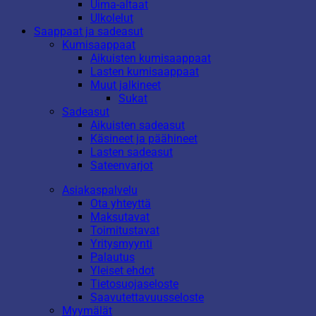
Uima-altaat
Ulkolelut
Saappaat ja sadeasut
Kumisaappaat
Aikuisten kumisaappaat
Lasten kumisaappaat
Muut jalkineet
Sukat
Sadeasut
Aikuisten sadeasut
Käsineet ja päähineet
Lasten sadeasut
Sateenvarjot
Asiakaspalvelu
Ota yhteyttä
Maksutavat
Toimitustavat
Yritysmyynti
Palautus
Yleiset ehdot
Tietosuojaseloste
Saavutettavuusseloste
Myymälät