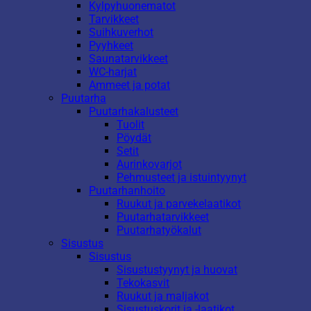
Kylpyhuonematot
Tarvikkeet
Suihkuverhot
Pyyhkeet
Saunatarvikkeet
WC-harjat
Ammeet ja potat
Puutarha
Puutarhakalusteet
Tuolit
Pöydät
Setit
Aurinkovarjot
Pehmusteet ja istuintyynyt
Puutarhanhoito
Ruukut ja parvekelaatikot
Puutarhatarvikkeet
Puutarhatyökalut
Sisustus
Sisustus
Sisustustyynyt ja huovat
Tekokasvit
Ruukut ja maljakot
Sisustuskorit ja -laatikot