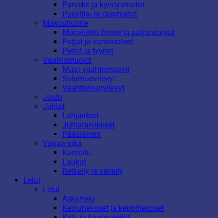
Parveke ja kynnysmatot
Puuvilla- ja räsymatot
Makuuhuone
Muovitettu frotee ja patjansuojat
Patjat ja varavuoteet
Peitot ja tyynyt
Vaahtomuovit
Muut vaahtomuovit
Solumuovilevyt
Vaahtomuovilevyt
Joulu
Juhlat
Lahjaideat
Juhlatarvikkeet
Pääsiäinen
Vapaa-aika
Kuntoilu
Laukut
Retkeily ja veneily
Lelut
Lelut
Askartelu
Keinuhevoset ja keppihevoset
Koti- ja kauppaleikit