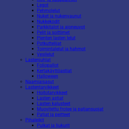
Legot
Pehmolelut
Nuket ja nukenvaunut
Nukkekodit
Parkkitalot ja ajoneuvot
Pelit ja soittimet
Pienten lasten lelut
Potkuttelijat
Toimintalelut ja hahmot
Vesilelut
Lastenjuhlat
Foliopallot
Kertakäyttöastiat
Halloween
Naamiaisasut
Lastentarvikkeet
Hoitotarvikkeet
Lasten astiat
Lasten kalusteet
Muovitettu frotee ja patjansuojat
Patjat ja peitteet
Pihaleikit
Pulkat ja liukurit