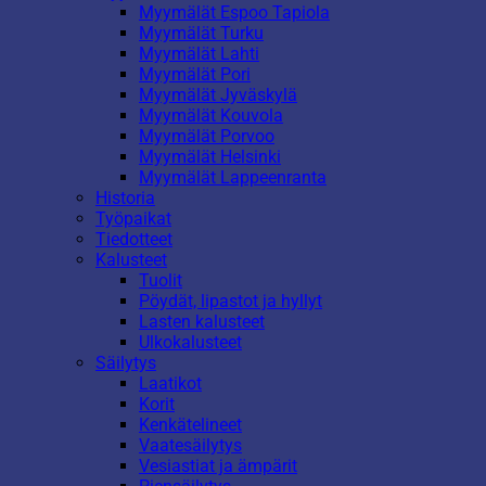
Myymälät Espoo Tapiola
Myymälät Turku
Myymälät Lahti
Myymälät Pori
Myymälät Jyväskylä
Myymälät Kouvola
Myymälät Porvoo
Myymälät Helsinki
Myymälät Lappeenranta
Historia
Työpaikat
Tiedotteet
Kalusteet
Tuolit
Pöydät, lipastot ja hyllyt
Lasten kalusteet
Ulkokalusteet
Säilytys
Laatikot
Korit
Kenkätelineet
Vaatesäilytys
Vesiastiat ja ämpärit