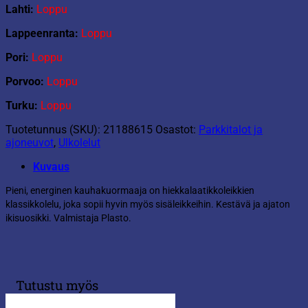
Lahti:
Loppu
Lappeenranta:
Loppu
Pori:
Loppu
Porvoo:
Loppu
Turku:
Loppu
Tuotetunnus (SKU):
21188615
Osastot:
Parkkitalot ja
ajoneuvot
,
Ulkolelut
Kuvaus
Pieni, energinen kauhakuormaaja on hiekkalaatikkoleikkien
klassikkolelu, joka sopii hyvin myös sisäleikkeihin. Kestävä ja ajaton
ikisuosikki. Valmistaja Plasto.
Tutustu myös