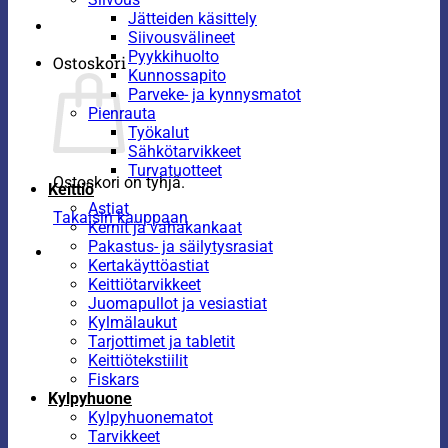
Jätteiden käsittely
Siivousvälineet
Pyykkihuolto
Ostoskori
Kunnossapito
Parveke- ja kynnysmatot
Pienrauta
Työkalut
Sähkötarvikkeet
Turvatuotteet
Ostoskori on tyhjä.
Keittiö
Astiat
Takaisin kauppaan
Kernit ja vahakankaat
Pakastus- ja säilytysrasiat
Kertakäyttöastiat
Keittiötarvikkeet
Juomapullot ja vesiastiat
Kylmälaukut
Tarjottimet ja tabletit
Keittiötekstiilit
Fiskars
Kylpyhuone
Kylpyhuonematot
Tarvikkeet