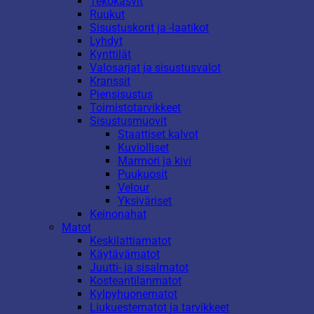
Tekokasvit
Ruukut
Sisustuskorit ja -laatikot
Lyhdyt
Kynttilät
Valosarjat ja sisustusvalot
Kranssit
Piensisustus
Toimistotarvikkeet
Sisustusmuovit
Staattiset kalvot
Kuviolliset
Marmori ja kivi
Puukuosit
Velour
Yksiväriset
Keinonahat
Matot
Keskilattiamatot
Käytävämatot
Juutti- ja sisalmatot
Kosteantilanmatot
Kylpyhuonematot
Liukuestematot ja tarvikkeet