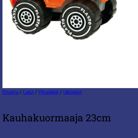
Etusivu
/
Lelut
/
Pihaleikit
/
Ulkolelut
Kauhakuormaaja 23cm