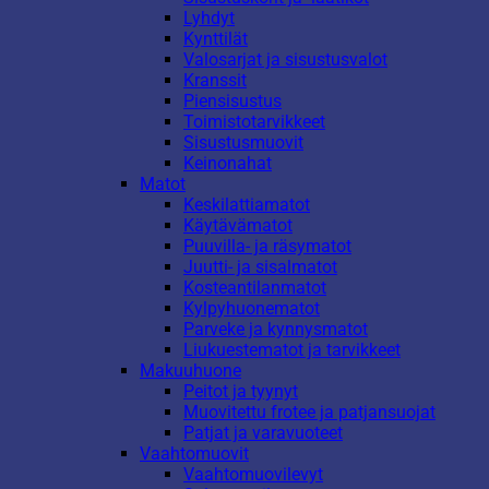
Lyhdyt
Kynttilät
Valosarjat ja sisustusvalot
Kranssit
Piensisustus
Toimistotarvikkeet
Sisustusmuovit
Keinonahat
Matot
Keskilattiamatot
Käytävämatot
Puuvilla- ja räsymatot
Juutti- ja sisalmatot
Kosteantilanmatot
Kylpyhuonematot
Parveke ja kynnysmatot
Liukuestematot ja tarvikkeet
Makuuhuone
Peitot ja tyynyt
Muovitettu frotee ja patjansuojat
Patjat ja varavuoteet
Vaahtomuovit
Vaahtomuovilevyt