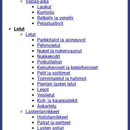
Vapaa-aika
Laukut
Kuntoilu
Retkeily ja veneily
Pelastusliivit
Lelut
Lelut
Parkkitalot ja ajoneuvot
Pehmolelut
Nuket ja nukenvaunut
Nukkekodit
Potkuttelijat
Keinuhevoset ja keppihevoset
Pelit ja soittimet
Toimintalelut ja hahmot
Pienten lasten lelut
Legot
Vesilelut
Koti- ja kauppaleikit
Askartelu
Lastentarvikkeet
Hoitotarvikkeet
Patjat ja peitteet
Lasten astiat