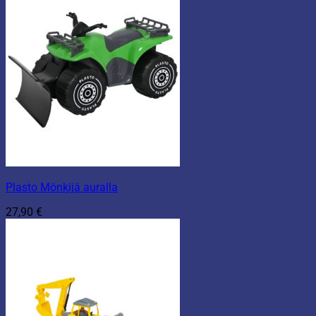
Plasto Mönkijä auralla
27,90
€