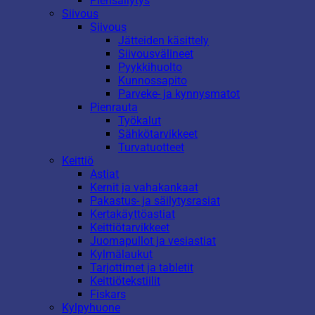
Piensäilytys
Siivous
Siivous
Jätteiden käsittely
Siivousvälineet
Pyykkihuolto
Kunnossapito
Parveke- ja kynnysmatot
Pienrauta
Työkalut
Sähkötarvikkeet
Turvatuotteet
Keittiö
Astiat
Kernit ja vahakankaat
Pakastus- ja säilytysrasiat
Kertakäyttöastiat
Keittiötarvikkeet
Juomapullot ja vesiastiat
Kylmälaukut
Tarjottimet ja tabletit
Keittiötekstiilit
Fiskars
Kylpyhuone