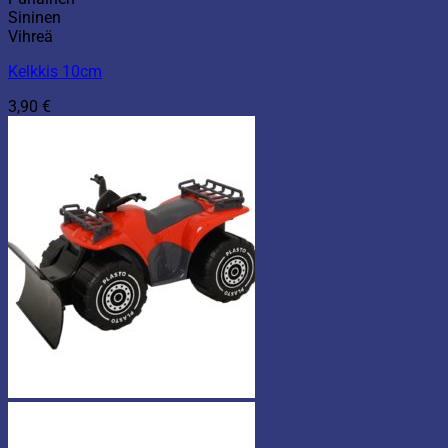
Sininen
Vihreä
Kelkkis 10cm
3,90
€