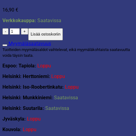
16,90
€
Verkkokauppa:
Saatavissa
Kauhakuormaaja
Lisää ostoskoriin
23cm
määrä
Myymäläsaatavuus
Tuotteiden myymäläsaldot vaihtelevat, eikä myymäläkohtaista saatavuutta
voida täysin taata.
Espoo: Tapiola:
Loppu
Helsinki: Herttoniemi:
Loppu
Helsinki: Iso-Roobertinkatu:
Loppu
Helsinki: Munkkiniemi:
Saatavissa
Helsinki: Suutarila:
Saatavissa
Jyväskyla:
Loppu
Kouvola:
Loppu