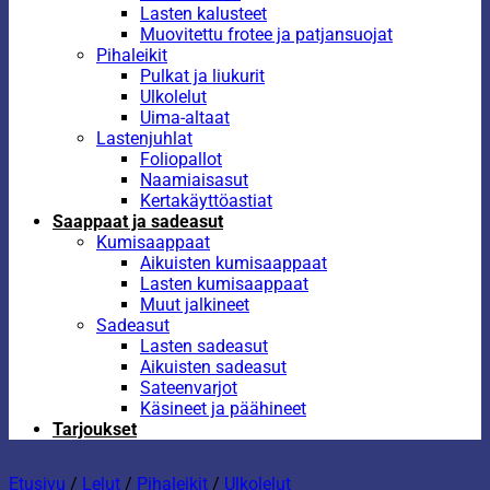
Lasten kalusteet
Muovitettu frotee ja patjansuojat
Pihaleikit
Pulkat ja liukurit
Ulkolelut
Uima-altaat
Lastenjuhlat
Foliopallot
Naamiaisasut
Kertakäyttöastiat
Saappaat ja sadeasut
Kumisaappaat
Aikuisten kumisaappaat
Lasten kumisaappaat
Muut jalkineet
Sadeasut
Lasten sadeasut
Aikuisten sadeasut
Sateenvarjot
Käsineet ja päähineet
Tarjoukset
Etusivu
/
Lelut
/
Pihaleikit
/
Ulkolelut