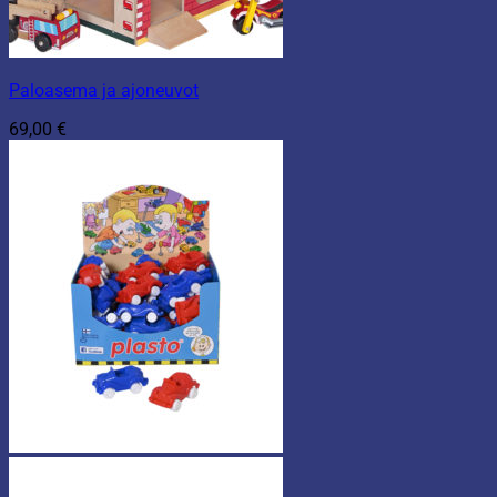
Paloasema ja ajoneuvot
69,00
€