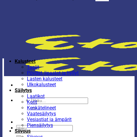
Kalusteet
Tuolit
Pöydät, lipastot ja hyllyt
Lasten kalusteet
Ulkokalusteet
Säilytys
Laatikot
Etsi:
Korit
Kenkätelineet
Vaatesäilytys
Vesiastiat ja ämpärit
Piensäilytys
Etsi:
Siivous
Siivous