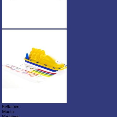
Keltainen
Musta
Punainen