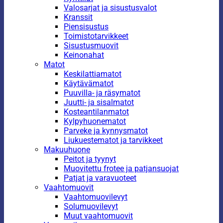
Valosarjat ja sisustusvalot
Kranssit
Piensisustus
Toimistotarvikkeet
Sisustusmuovit
Keinonahat
Matot
Keskilattiamatot
Käytävämatot
Puuvilla- ja räsymatot
Juutti- ja sisalmatot
Kosteantilanmatot
Kylpyhuonematot
Parveke ja kynnysmatot
Liukuestematot ja tarvikkeet
Makuuhuone
Peitot ja tyynyt
Muovitettu frotee ja patjansuojat
Patjat ja varavuoteet
Vaahtomuovit
Vaahtomuovilevyt
Solumuovilevyt
Muut vaahtomuovit