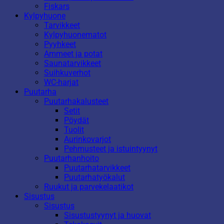
Fiskars
Kylpyhuone
Tarvikkeet
Kylpyhuonematot
Pyyhkeet
Ammeet ja potat
Saunatarvikkeet
Suihkuverhot
WC-harjat
Puutarha
Puutarhakalusteet
Setit
Pöydät
Tuolit
Aurinkovarjot
Pehmusteet ja istuintyynyt
Puutarhanhoito
Puutarhatarvikkeet
Puutarhatyökalut
Ruukut ja parvekelaatikot
Sisustus
Sisustus
Sisustustyynyt ja huovat