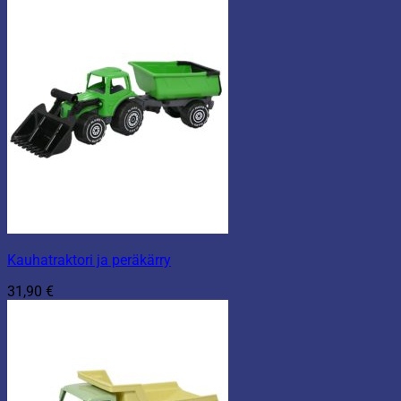
Kauhatraktori ja peräkärry
31,90
€