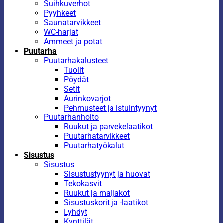
Suihkuverhot
Pyyhkeet
Saunatarvikkeet
WC-harjat
Ammeet ja potat
Puutarha
Puutarhakalusteet
Tuolit
Pöydät
Setit
Aurinkovarjot
Pehmusteet ja istuintyynyt
Puutarhanhoito
Ruukut ja parvekelaatikot
Puutarhatarvikkeet
Puutarhatyökalut
Sisustus
Sisustus
Sisustustyynyt ja huovat
Tekokasvit
Ruukut ja maljakot
Sisustuskorit ja -laatikot
Lyhdyt
Kynttilät