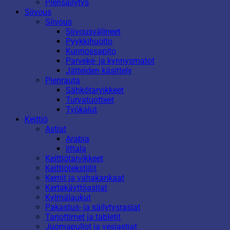
Piensäilytys
Siivous
Siivous
Siivousvälineet
Pyykkihuolto
Kunnossapito
Parveke- ja kynnysmatot
Jätteiden käsittely
Pienrauta
Sähkötarvikkeet
Turvatuotteet
Työkalut
Keittiö
Astiat
Arabia
Iittala
Keittiötarvikkeet
Keittiötekstiilit
Kernit ja vahakankaat
Kertakäyttöastiat
Kylmälaukut
Pakastus- ja säilytysrasiat
Tarjottimet ja tabletit
Juomapullot ja vesiastiat