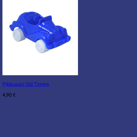
Pikkuauto Old Timers
4,90
€