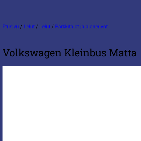
Etusivu
/
Lelut
/
Lelut
/
Parkkitalot ja ajoneuvot
Volkswagen Kleinbus Matta