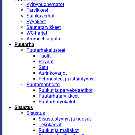
Kylpyhuonematot
Tarvikkeet
Suihkuverhot
Pyyhkeet
Saunatarvikkeet
WC-harjat
Ammeet ja potat
Puutarha
Puutarhakalusteet
Tuolit
Pöydät
Setit
Aurinkovarjot
Pehmusteet ja istuintyynyt
Puutarhanhoito
Ruukut ja parvekelaatikot
Puutarhatarvikkeet
Puutarhatyökalut
Sisustus
Sisustus
Sisustustyynyt ja huovat
Tekokasvit
Ruukut ja maljakot