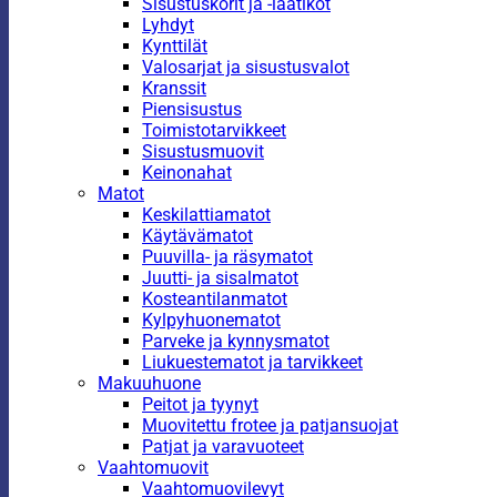
Sisustuskorit ja -laatikot
Lyhdyt
Kynttilät
Valosarjat ja sisustusvalot
Kranssit
Piensisustus
Toimistotarvikkeet
Sisustusmuovit
Keinonahat
Matot
Keskilattiamatot
Käytävämatot
Puuvilla- ja räsymatot
Juutti- ja sisalmatot
Kosteantilanmatot
Kylpyhuonematot
Parveke ja kynnysmatot
Liukuestematot ja tarvikkeet
Makuuhuone
Peitot ja tyynyt
Muovitettu frotee ja patjansuojat
Patjat ja varavuoteet
Vaahtomuovit
Vaahtomuovilevyt