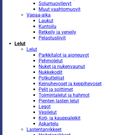
Solumuovilevyt
Muut vaahtomuovit
Vapaa-aika
Laukut
Kuntoilu
Retkeily ja veneily
Pelastusliivit
Lelut
Lelut
Parkkitalot ja ajoneuvot
Pehmolelut
Nuket ja nukenvaunut
Nukkekodit
Potkuttelijat
Keinuhevoset ja keppihevoset
Pelit ja soittimet
Toimintalelut ja hahmot
Pienten lasten lelut
Legot
Vesilelut
Koti- ja kauppaleikit
Askartelu
Lastentarvikkeet