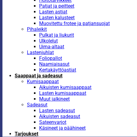
Hoitotarvikkeet
Patjat ja peitteet
Lasten astiat
Lasten kalusteet
Muovitettu frotee ja patjansuojat
Pihaleikit
Pulkat ja liukurit
Ulkolelut
Uima-altaat
Lastenjuhlat
Foliopallot
Naamiaisasut
Kertakäyttöastiat
Saappaat ja sadeasut
Kumisaappaat
Aikuisten kumisaappaat
Lasten kumisaappaat
Muut jalkineet
Sadeasut
Lasten sadeasut
Aikuisten sadeasut
Sateenvarjot
Käsineet ja päähineet
Tarjoukset