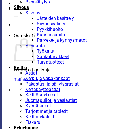
Piensäilytys
Siivous
Etsi:
Siivous
Jätteiden käsittely
Siivousvälineet
Pyykkihuolto
Kunnossapito
Ostoskori
Parveke- ja kynnysmatot
Pienrauta
Työkalut
Sähkötarvikkeet
Turvatuotteet
Keittiö
Ostoskori on tyhjä.
Astiat
Kernit ja vahakankaat
Takaisin kauppaan
Pakastus- ja säilytysrasiat
Kertakäyttöastiat
Keittiötarvikkeet
Juomapullot ja vesiastiat
Kylmälaukut
Tarjottimet ja tabletit
Keittiötekstiilit
Fiskars
Kylpyhuone