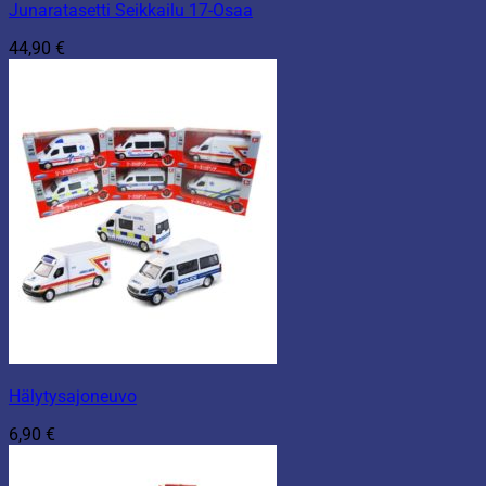
Junaratasetti Seikkailu 17-Osaa
44,90
€
Hälytysajoneuvo
6,90
€