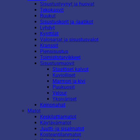
Sisustustyynyt ja huovat
Tekokasvit
Ruukut
Sisustuskorit ja -laatikot
Lyhdyt
Kynttilät
Valosarjat ja sisustusvalot
Kranssit
Piensisustus
Toimistotarvikkeet
Sisustusmuovit
Staattiset kalvot
Kuviolliset
Marmori ja kivi
Puukuosit
Velour
Yksiväriset
Keinonahat
Matot
Keskilattiamatot
Käytävämatot
Juutti- ja sisalmatot
Kosteantilanmatot