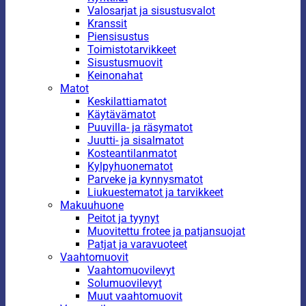
Valosarjat ja sisustusvalot
Kranssit
Piensisustus
Toimistotarvikkeet
Sisustusmuovit
Keinonahat
Matot
Keskilattiamatot
Käytävämatot
Puuvilla- ja räsymatot
Juutti- ja sisalmatot
Kosteantilanmatot
Kylpyhuonematot
Parveke ja kynnysmatot
Liukuestematot ja tarvikkeet
Makuuhuone
Peitot ja tyynyt
Muovitettu frotee ja patjansuojat
Patjat ja varavuoteet
Vaahtomuovit
Vaahtomuovilevyt
Solumuovilevyt
Muut vaahtomuovit