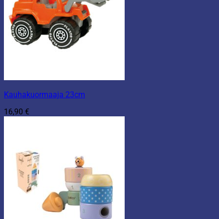
Kauhakuormaaja 23cm
16,90
€