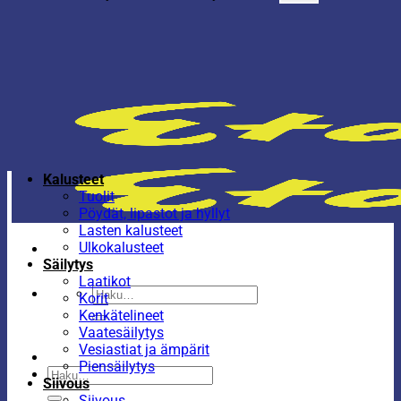
Kalusteet
Tuolit
Pöydät, lipastot ja hyllyt
Lasten kalusteet
Ulkokalusteet
Säilytys
Laatikot
Etsi:
Korit
Kenkätelineet
Vaatesäilytys
Vesiastiat ja ämpärit
Piensäilytys
Etsi:
Siivous
Siivous