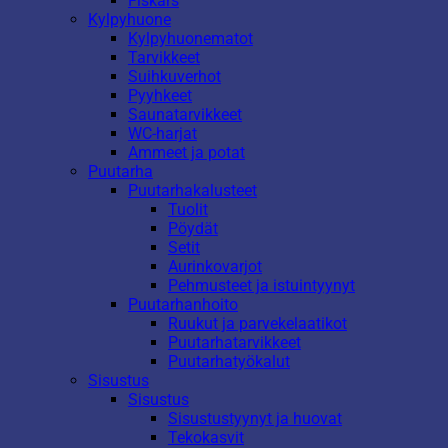
Fiskars
Kylpyhuone
Kylpyhuonematot
Tarvikkeet
Suihkuverhot
Pyyhkeet
Saunatarvikkeet
WC-harjat
Ammeet ja potat
Puutarha
Puutarhakalusteet
Tuolit
Pöydät
Setit
Aurinkovarjot
Pehmusteet ja istuintyynyt
Puutarhanhoito
Ruukut ja parvekelaatikot
Puutarhatarvikkeet
Puutarhatyökalut
Sisustus
Sisustus
Sisustustyynyt ja huovat
Tekokasvit