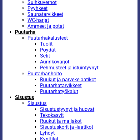
Suihkuverhot
Pyyhkeet
Saunatarvikkeet
WC-harjat
Ammeet ja potat
Puutarha
Puutarhakalusteet
Tuolit
Pöydät
Setit
Aurinkovarjot
Pehmusteet ja istuintyynyt
Puutarhanhoito
Ruukut ja parvekelaatikot
Puutarhatarvikkeet
Puutarhatyökalut
Sisustus
Sisustus
Sisustustyynyt ja huovat
Tekokasvit
Ruukut ja maljakot
Sisustuskorit ja -laatikot
Lyhdyt
Kynttilät