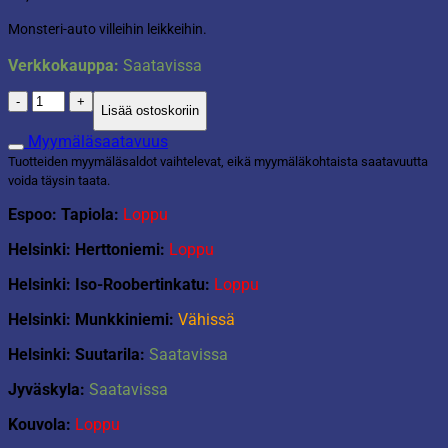
Monsteri-auto villeihin leikkeihin.
Verkkokauppa:
Saatavissa
Metal
Lisää ostoskoriin
Machines
Monster
Myymäläsaatavuus
Wheels
Tuotteiden myymäläsaldot vaihtelevat, eikä myymäläkohtaista saatavuutta
auto
voida täysin taata.
määrä
Espoo: Tapiola:
Loppu
Helsinki: Herttoniemi:
Loppu
Helsinki: Iso-Roobertinkatu:
Loppu
Helsinki: Munkkiniemi:
Vähissä
Helsinki: Suutarila:
Saatavissa
Jyväskyla:
Saatavissa
Kouvola:
Loppu