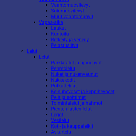
Vaahtomuovilevyt
Solumuovilevyt
Muut vaahtomuovit
Vapaa-aika
Laukut
Kuntoilu
Retkeily ja veneily
Pelastusliivit
Lelut
Lelut
Parkkitalot ja ajoneuvot
Pehmolelut
Nuket ja nukenvaunut
Nukkekodit
Potkuttelijat
Keinuhevoset ja keppihevoset
Pelit ja soittimet
Toimintalelut ja hahmot
Pienten lasten lelut
Legot
Vesilelut
Koti- ja kauppaleikit
Askartelu