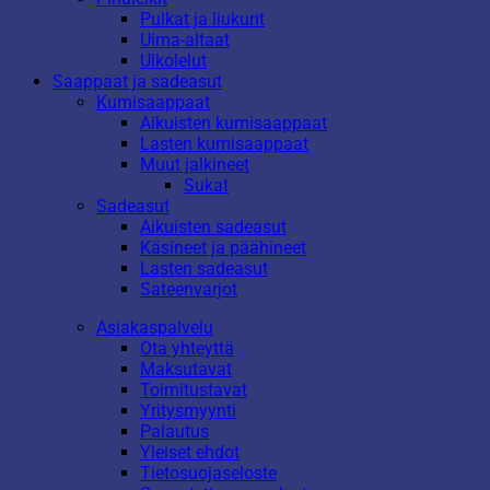
Pulkat ja liukurit
Uima-altaat
Ulkolelut
Saappaat ja sadeasut
Kumisaappaat
Aikuisten kumisaappaat
Lasten kumisaappaat
Muut jalkineet
Sukat
Sadeasut
Aikuisten sadeasut
Käsineet ja päähineet
Lasten sadeasut
Sateenvarjot
Asiakaspalvelu
Ota yhteyttä
Maksutavat
Toimitustavat
Yritysmyynti
Palautus
Yleiset ehdot
Tietosuojaseloste