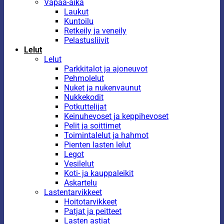
Vapaa-aika
Laukut
Kuntoilu
Retkeily ja veneily
Pelastusliivit
Lelut
Lelut
Parkkitalot ja ajoneuvot
Pehmolelut
Nuket ja nukenvaunut
Nukkekodit
Potkuttelijat
Keinuhevoset ja keppihevoset
Pelit ja soittimet
Toimintalelut ja hahmot
Pienten lasten lelut
Legot
Vesilelut
Koti- ja kauppaleikit
Askartelu
Lastentarvikkeet
Hoitotarvikkeet
Patjat ja peitteet
Lasten astiat