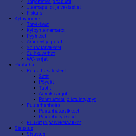
Tarjottimet ja tabletit
Juomapullot ja vesiastiat
Fiskars
Kylpyhuone
Tarvikkeet
Kylpyhuonematot
Pyyhkeet
Ammeet ja potat
Saunatarvikkeet
Suihkuverhot
WC-harjat
Puutarha
Puutarhakalusteet
Setit
Pöydät
Tuolit
Aurinkovarjot
Pehmusteet ja istuintyynyt
Puutarhanhoito
Puutarhatarvikkeet
Puutarhatyökalut
Ruukut ja parvekelaatikot
Sisustus
Sisustus