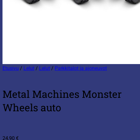
Etusivu
/
Lelut
/
Lelut
/
Parkkitalot ja ajoneuvot
Metal Machines Monster
Wheels auto
24,90
€