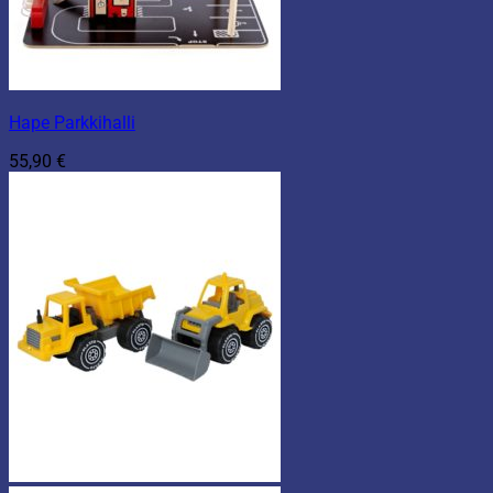
Hape Parkkihalli
55,90
€