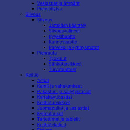
Vesiastiat ja ämpärit
Piensäilytys
Siivous
Siivous
Jätteiden käsittely
Siivousvälineet
Pyykkihuolto
Kunnossapito
Parveke- ja kynnysmatot
Pienrauta
Työkalut
Sähkötarvikkeet
Turvatuotteet
Keittiö
Astiat
Kernit ja vahakankaat
Pakastus- ja säilytysrasiat
Kertakäyttöastiat
Keittiötarvikkeet
Juomapullot ja vesiastiat
Kylmälaukut
Tarjottimet ja tabletit
Keittiötekstiilit