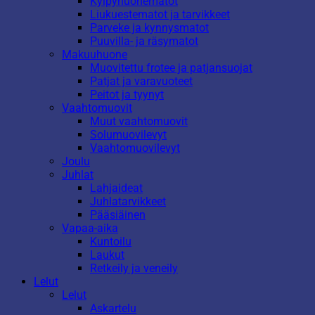
Kylpyhuonematot
Liukuestematot ja tarvikkeet
Parveke ja kynnysmatot
Puuvilla- ja räsymatot
Makuuhuone
Muovitettu frotee ja patjansuojat
Patjat ja varavuoteet
Peitot ja tyynyt
Vaahtomuovit
Muut vaahtomuovit
Solumuovilevyt
Vaahtomuovilevyt
Joulu
Juhlat
Lahjaideat
Juhlatarvikkeet
Pääsiäinen
Vapaa-aika
Kuntoilu
Laukut
Retkeily ja veneily
Lelut
Lelut
Askartelu