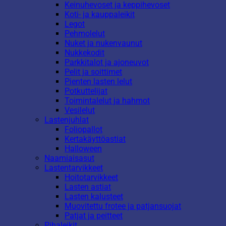
Keinuhevoset ja keppihevoset
Koti- ja kauppaleikit
Legot
Pehmolelut
Nuket ja nukenvaunut
Nukkekodit
Parkkitalot ja ajoneuvot
Pelit ja soittimet
Pienten lasten lelut
Potkuttelijat
Toimintalelut ja hahmot
Vesilelut
Lastenjuhlat
Foliopallot
Kertakäyttöastiat
Halloween
Naamiaisasut
Lastentarvikkeet
Hoitotarvikkeet
Lasten astiat
Lasten kalusteet
Muovitettu frotee ja patjansuojat
Patjat ja peitteet
Pihaleikit