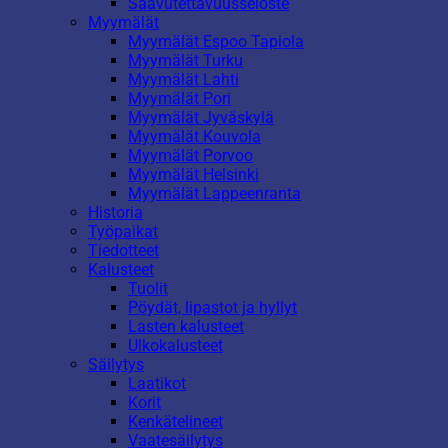
Saavutettavuusseloste
Myymälät
Myymälät Espoo Tapiola
Myymälät Turku
Myymälät Lahti
Myymälät Pori
Myymälät Jyväskylä
Myymälät Kouvola
Myymälät Porvoo
Myymälät Helsinki
Myymälät Lappeenranta
Historia
Työpaikat
Tiedotteet
Kalusteet
Tuolit
Pöydät, lipastot ja hyllyt
Lasten kalusteet
Ulkokalusteet
Säilytys
Laatikot
Korit
Kenkätelineet
Vaatesäilytys