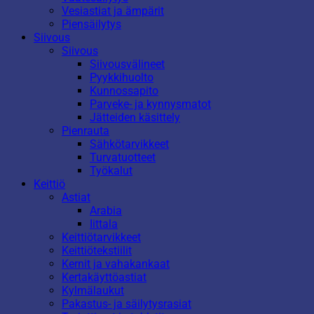
Vesiastiat ja ämpärit
Piensäilytys
Siivous
Siivous
Siivousvälineet
Pyykkihuolto
Kunnossapito
Parveke- ja kynnysmatot
Jätteiden käsittely
Pienrauta
Sähkötarvikkeet
Turvatuotteet
Työkalut
Keittiö
Astiat
Arabia
Iittala
Keittiötarvikkeet
Keittiötekstiilit
Kernit ja vahakankaat
Kertakäyttöastiat
Kylmälaukut
Pakastus- ja säilytysrasiat