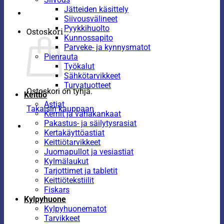
Jätteiden käsittely
Siivousvälineet
Pyykkihuolto
Ostoskori
Kunnossapito
Parveke- ja kynnysmatot
Pienrauta
Työkalut
Sähkötarvikkeet
Turvatuotteet
Ostoskori on tyhjä.
Keittiö
Astiat
Takaisin kauppaan
Kernit ja vahakankaat
Pakastus- ja säilytysrasiat
Kertakäyttöastiat
Keittiötarvikkeet
Juomapullot ja vesiastiat
Kylmälaukut
Tarjottimet ja tabletit
Keittiötekstiilit
Fiskars
Kylpyhuone
Kylpyhuonematot
Tarvikkeet