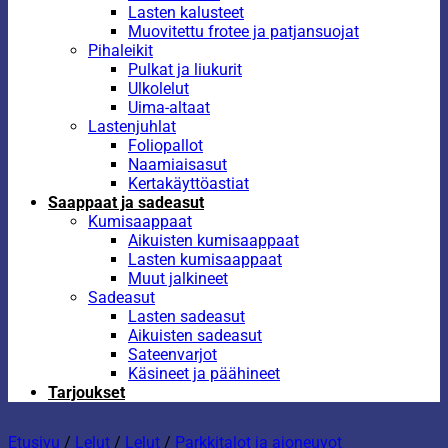
Lasten kalusteet
Muovitettu frotee ja patjansuojat
Pihaleikit
Pulkat ja liukurit
Ulkolelut
Uima-altaat
Lastenjuhlat
Foliopallot
Naamiaisasut
Kertakäyttöastiat
Saappaat ja sadeasut
Kumisaappaat
Aikuisten kumisaappaat
Lasten kumisaappaat
Muut jalkineet
Sadeasut
Lasten sadeasut
Aikuisten sadeasut
Sateenvarjot
Käsineet ja päähineet
Tarjoukset
Etusivu
/
Lelut
/
Lelut
/
Parkkitalot ja ajoneuvot