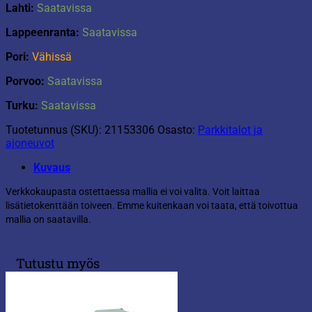
Lahti:
Saatavissa
Lappeenranta:
Saatavissa
Pori:
Vähissä
Porvoo:
Saatavissa
Turku:
Saatavissa
Tuotetunnus (SKU):
21153306
Osasto:
Parkkitalot ja
ajoneuvot
Kuvaus
Verkkokaupasta ostettaessa mallia ei voi valita. Voit laittaa
lisätietokenttään toiveen. Emme kuitenkaan voi taata, että toivottua
mallia on saatavilla.
Tutustu myös