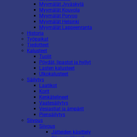
Myymälät Jyväskylä
Myymälät Kouvola
Myymälät Porvoo
Myymälät Helsinki
Myymälät Lappeenranta
Historia
Työpaikat
Tiedotteet
Kalusteet
Tuolit
Pöydät, lipastot ja hyllyt
Lasten kalusteet
Ulkokalusteet
Säilytys
Laatikot
Korit
Kenkätelineet
Vaatesäilytys
Vesiastiat ja ämpärit
Piensäilytys
Siivous
Siivous
Jätteiden käsittely