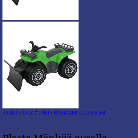
Etusivu
/
Lelut
/
Lelut
/
Parkkitalot ja ajoneuvot
Plasto Mönkijä auralla