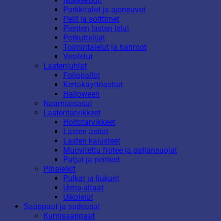
Nukkekodit
Parkkitalot ja ajoneuvot
Pelit ja soittimet
Pienten lasten lelut
Potkuttelijat
Toimintalelut ja hahmot
Vesilelut
Lastenjuhlat
Foliopallot
Kertakäyttöastiat
Halloween
Naamiaisasut
Lastentarvikkeet
Hoitotarvikkeet
Lasten astiat
Lasten kalusteet
Muovitettu frotee ja patjansuojat
Patjat ja peitteet
Pihaleikit
Pulkat ja liukurit
Uima-altaat
Ulkolelut
Saappaat ja sadeasut
Kumisaappaat