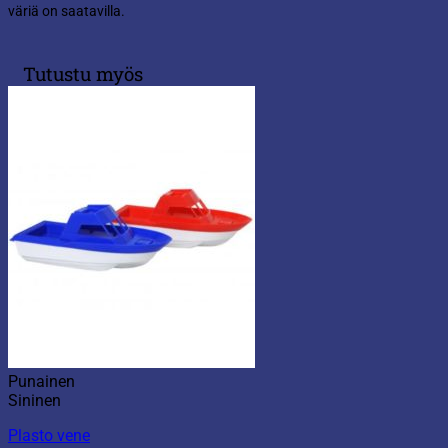
väriä on saatavilla.
Tutustu myös
Punainen
Sininen
Plasto vene