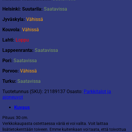
Helsinki: Suutarila:
Saatavissa
Jyväskyla:
Vähissä
Kouvola:
Vähissä
Lahti:
Loppu
Lappeenranta:
Saatavissa
Pori:
Saatavissa
Porvoo:
Vähissä
Turku:
Saatavissa
Tuotetunnus (SKU):
21189137
Osasto:
Parkkitalot ja
ajoneuvot
Kuvaus
Pituus: 30 cm.
Verkkokaupasta ostettaessa väriä ei voi valita. Voit laittaa
lisätietokenttään toiveen. Emme kuitenkaan voi taata, että toivottua