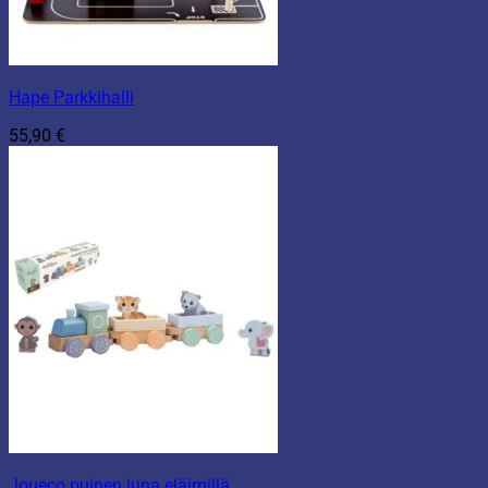
Hape Parkkihalli
55,90
€
Joueco puinen juna eläimillä