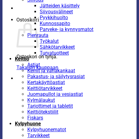
Jätteiden käsittely
Siivousvälineet
Pyykkihuolto
Ostoskori
Kunnossapito
Parveke- ja kynnysmatot
Pienrauta
Työkalut
Sähkötarvikkeet
Turvatuotteet
Ostoskori on tyhjä.
Keittiö
Astiat
Takaisin kauppaan
Kernit ja vahakankaat
Pakastus- ja säilytysrasiat
Kertakäyttöastiat
Keittiötarvikkeet
Juomapullot ja vesiastiat
Kylmälaukut
Tarjottimet ja tabletit
Keittiötekstiilit
Fiskars
Kylpyhuone
Kylpyhuonematot
Tarvikkeet