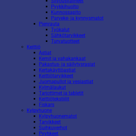
Siivousvälineet
Pyykkihuolto
Kunnossapito
Parveke- ja kynnysmatot
Pienrauta
Työkalut
Sähkötarvikkeet
Turvatuotteet
Keittiö
Astiat
Kernit ja vahakankaat
Pakastus- ja säilytysrasiat
Kertakäyttöastiat
Keittiötarvikkeet
Juomapullot ja vesiastiat
Kylmälaukut
Tarjottimet ja tabletit
Keittiötekstiilit
Fiskars
Kylpyhuone
Kylpyhuonematot
Tarvikkeet
Suihkuverhot
Pyyhkeet