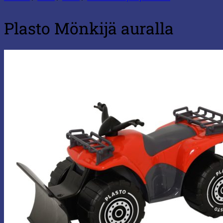
Plasto Mönkijä auralla