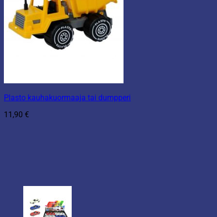
Plasto kauhakuormaaja tai dumpperi
11,90
€