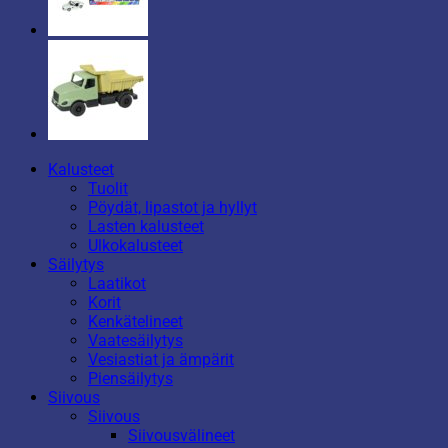
Kalusteet
Tuolit
Pöydät, lipastot ja hyllyt
Lasten kalusteet
Ulkokalusteet
Säilytys
Laatikot
Korit
Kenkätelineet
Vaatesäilytys
Vesiastiat ja ämpärit
Piensäilytys
Siivous
Siivous
Siivousvälineet