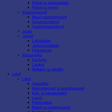
Patjat ja varavuoteet
Peitot ja tyynyt
Vaahtomuovit
Muut vaahtomuovit
Solumuovilevyt
Vaahtomuovilevyt
Joulu
Juhlat
Lahjaideat
Juhlatarvikkeet
Pääsiäinen
Vapaa-aika
Kuntoilu
Laukut
Retkeily ja veneily
Lelut
Lelut
Askartelu
Keinuhevoset ja keppihevoset
Koti- ja kauppaleikit
Legot
Pehmolelut
Nuket ja nukenvaunut