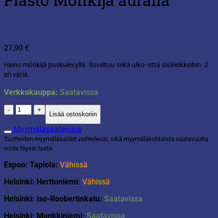
27,90
€
Hieno mönkijä puskulevyllä. Soveltuu sekä ulko- että sisäleikkeihin. 2
eri väriä.
Verkkokauppa:
Saatavissa
Plasto
Lisää ostoskoriin
Mönkijä
auralla
Myymäläsaatavuus
määrä
Tuotteiden myymäläsaldot vaihtelevat, eikä myymäläkohtaista saatavuutta
voida täysin taata.
Espoo: Tapiola:
Vähissä
Helsinki: Herttoniemi:
Vähissä
Helsinki: Iso-Roobertinkatu:
Saatavissa
Helsinki: Munkkiniemi:
Saatavissa