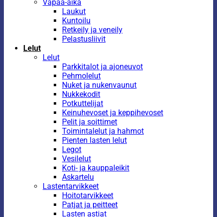
Vapaa-aika
Laukut
Kuntoilu
Retkeily ja veneily
Pelastusliivit
Lelut
Lelut
Parkkitalot ja ajoneuvot
Pehmolelut
Nuket ja nukenvaunut
Nukkekodit
Potkuttelijat
Keinuhevoset ja keppihevoset
Pelit ja soittimet
Toimintalelut ja hahmot
Pienten lasten lelut
Legot
Vesilelut
Koti- ja kauppaleikit
Askartelu
Lastentarvikkeet
Hoitotarvikkeet
Patjat ja peitteet
Lasten astiat