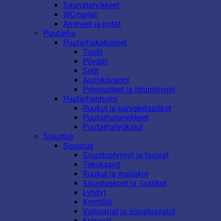
Saunatarvikkeet
WC-harjat
Ammeet ja potat
Puutarha
Puutarhakalusteet
Tuolit
Pöydät
Setit
Aurinkovarjot
Pehmusteet ja istuintyynyt
Puutarhanhoito
Ruukut ja parvekelaatikot
Puutarhatarvikkeet
Puutarhatyökalut
Sisustus
Sisustus
Sisustustyynyt ja huovat
Tekokasvit
Ruukut ja maljakot
Sisustuskorit ja -laatikot
Lyhdyt
Kynttilät
Valosarjat ja sisustusvalot
Kranssit