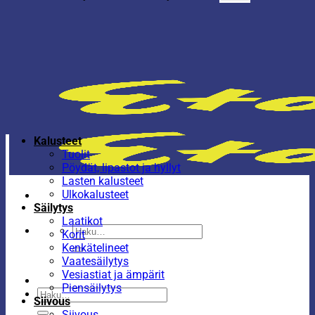
Kalusteet
Tuolit
Pöydät, lipastot ja hyllyt
Lasten kalusteet
Ulkokalusteet
Säilytys
Laatikot
Etsi:
Korit
Kenkätelineet
Vaatesäilytys
Vesiastiat ja ämpärit
Piensäilytys
Etsi:
Siivous
Siivous