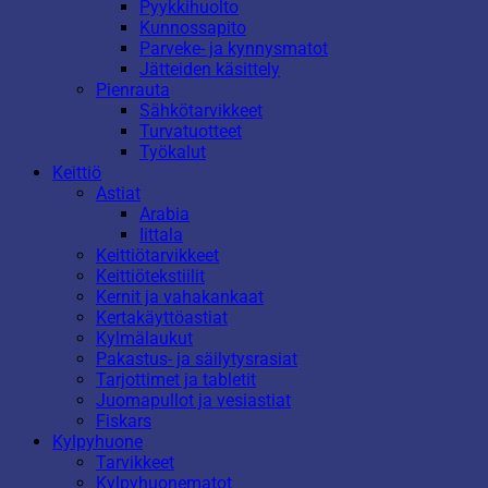
Pyykkihuolto
Kunnossapito
Parveke- ja kynnysmatot
Jätteiden käsittely
Pienrauta
Sähkötarvikkeet
Turvatuotteet
Työkalut
Keittiö
Astiat
Arabia
Iittala
Keittiötarvikkeet
Keittiötekstiilit
Kernit ja vahakankaat
Kertakäyttöastiat
Kylmälaukut
Pakastus- ja säilytysrasiat
Tarjottimet ja tabletit
Juomapullot ja vesiastiat
Fiskars
Kylpyhuone
Tarvikkeet
Kylpyhuonematot