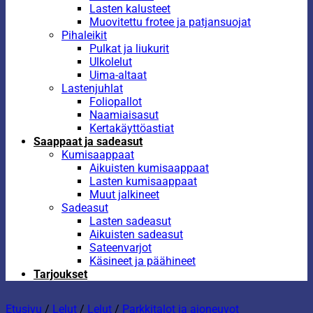
Lasten kalusteet
Muovitettu frotee ja patjansuojat
Pihaleikit
Pulkat ja liukurit
Ulkolelut
Uima-altaat
Lastenjuhlat
Foliopallot
Naamiaisasut
Kertakäyttöastiat
Saappaat ja sadeasut
Kumisaappaat
Aikuisten kumisaappaat
Lasten kumisaappaat
Muut jalkineet
Sadeasut
Lasten sadeasut
Aikuisten sadeasut
Sateenvarjot
Käsineet ja päähineet
Tarjoukset
Etusivu
/
Lelut
/
Lelut
/
Parkkitalot ja ajoneuvot