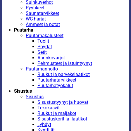
Suihkuverhot
Pyyhkeet
Saunatarvikkeet
WC-harjat
Ammeet ja potat
Puutarha
Puutarhakalusteet
Tuolit
Pöydät
Setit
Aurinkovarjot
Pehmusteet ja istuintyynyt
Puutarhanhoito
Ruukut ja parvekelaatikot
Puutarhatarvikkeet
Puutarhatyökalut
Sisustus
Sisustus
Sisustustyynyt ja huovat
Tekokasvit
Ruukut ja maljakot
Sisustuskorit ja -laatikot
Lyhdyt
Kynttilät