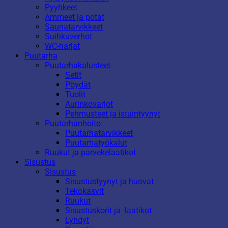
Pyyhkeet
Ammeet ja potat
Saunatarvikkeet
Suihkuverhot
WC-harjat
Puutarha
Puutarhakalusteet
Setit
Pöydät
Tuolit
Aurinkovarjot
Pehmusteet ja istuintyynyt
Puutarhanhoito
Puutarhatarvikkeet
Puutarhatyökalut
Ruukut ja parvekelaatikot
Sisustus
Sisustus
Sisustustyynyt ja huovat
Tekokasvit
Ruukut
Sisustuskorit ja -laatikot
Lyhdyt