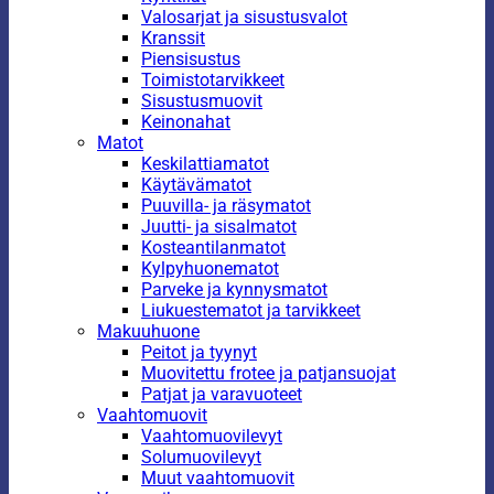
Valosarjat ja sisustusvalot
Kranssit
Piensisustus
Toimistotarvikkeet
Sisustusmuovit
Keinonahat
Matot
Keskilattiamatot
Käytävämatot
Puuvilla- ja räsymatot
Juutti- ja sisalmatot
Kosteantilanmatot
Kylpyhuonematot
Parveke ja kynnysmatot
Liukuestematot ja tarvikkeet
Makuuhuone
Peitot ja tyynyt
Muovitettu frotee ja patjansuojat
Patjat ja varavuoteet
Vaahtomuovit
Vaahtomuovilevyt
Solumuovilevyt
Muut vaahtomuovit