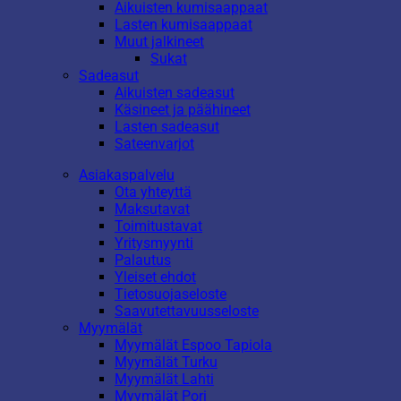
Aikuisten kumisaappaat
Lasten kumisaappaat
Muut jalkineet
Sukat
Sadeasut
Aikuisten sadeasut
Käsineet ja päähineet
Lasten sadeasut
Sateenvarjot
Asiakaspalvelu
Ota yhteyttä
Maksutavat
Toimitustavat
Yritysmyynti
Palautus
Yleiset ehdot
Tietosuojaseloste
Saavutettavuusseloste
Myymälät
Myymälät Espoo Tapiola
Myymälät Turku
Myymälät Lahti
Myymälät Pori