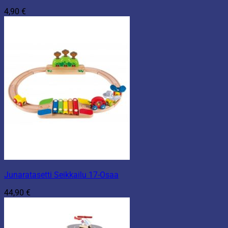
4,90
€
Junaratasetti Seikkailu 17-Osaa
44,90
€