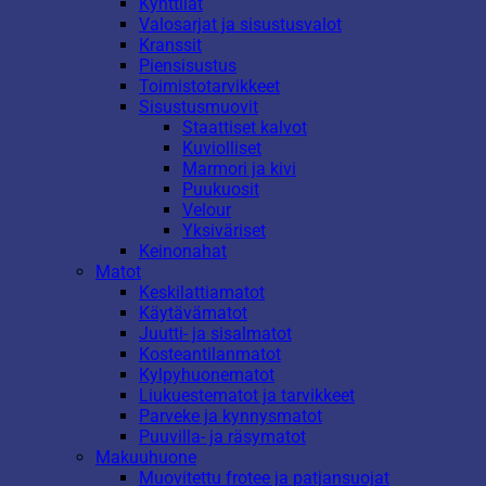
Kynttilät
Valosarjat ja sisustusvalot
Kranssit
Piensisustus
Toimistotarvikkeet
Sisustusmuovit
Staattiset kalvot
Kuviolliset
Marmori ja kivi
Puukuosit
Velour
Yksiväriset
Keinonahat
Matot
Keskilattiamatot
Käytävämatot
Juutti- ja sisalmatot
Kosteantilanmatot
Kylpyhuonematot
Liukuestematot ja tarvikkeet
Parveke ja kynnysmatot
Puuvilla- ja räsymatot
Makuuhuone
Muovitettu frotee ja patjansuojat