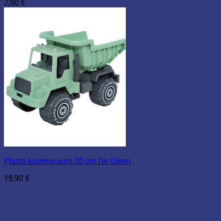
7,90
€
Plasto kuorma-auto 30 cm I’m Green
18,90
€