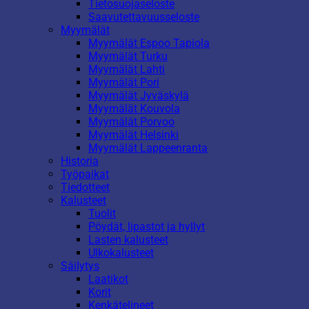
Tietosuojaseloste
Saavutettavuusseloste
Myymälät
Myymälät Espoo Tapiola
Myymälät Turku
Myymälät Lahti
Myymälät Pori
Myymälät Jyväskylä
Myymälät Kouvola
Myymälät Porvoo
Myymälät Helsinki
Myymälät Lappeenranta
Historia
Työpaikat
Tiedotteet
Kalusteet
Tuolit
Pöydät, lipastot ja hyllyt
Lasten kalusteet
Ulkokalusteet
Säilytys
Laatikot
Korit
Kenkätelineet