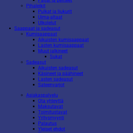
Patjat ja peitteet
Pihaleikit
Pulkat ja liukurit
Uima-altaat
Ulkolelut
Saappaat ja sadeasut
Kumisaappaat
Aikuisten kumisaappaat
Lasten kumisaappaat
Muut jalkineet
Sukat
Sadeasut
Aikuisten sadeasut
Käsineet ja päähineet
Lasten sadeasut
Sateenvarjot
Asiakaspalvelu
Ota yhteyttä
Maksutavat
Toimitustavat
Yritysmyynti
Palautus
Yleiset ehdot