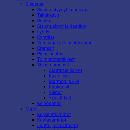
Sisustus
Sisustustyynyt ja huovat
Tekokasvit
Ruukut
Sisustuskorit ja -laatikot
Lyhdyt
Kynttilät
Valosarjat ja sisustusvalot
Kranssit
Piensisustus
Toimistotarvikkeet
Sisustusmuovit
Staattiset kalvot
Kuviolliset
Marmori ja kivi
Puukuosit
Velour
Yksiväriset
Keinonahat
Matot
Keskilattiamatot
Käytävämatot
Juutti- ja sisalmatot