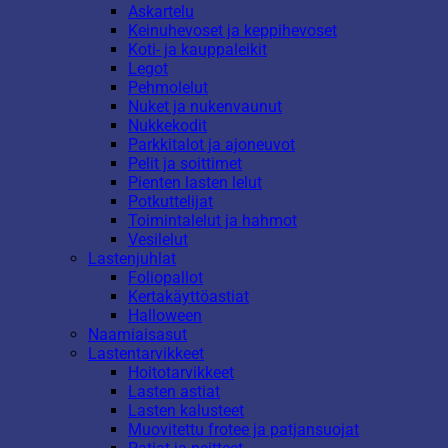
Askartelu
Keinuhevoset ja keppihevoset
Koti- ja kauppaleikit
Legot
Pehmolelut
Nuket ja nukenvaunut
Nukkekodit
Parkkitalot ja ajoneuvot
Pelit ja soittimet
Pienten lasten lelut
Potkuttelijat
Toimintalelut ja hahmot
Vesilelut
Lastenjuhlat
Foliopallot
Kertakäyttöastiat
Halloween
Naamiaisasut
Lastentarvikkeet
Hoitotarvikkeet
Lasten astiat
Lasten kalusteet
Muovitettu frotee ja patjansuojat