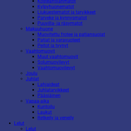
Kosteantilanmatot
Kylpyhuonematot
Liukuestematot ja tarvikkeet
Parveke ja kynnysmatot
Puuvilla- ja räsymatot
Makuuhuone
Muovitettu frotee ja patjansuojat
Patjat ja varavuoteet
Peitot ja tyynyt
Vaahtomuovit
Muut vaahtomuovit
Solumuovilevyt
Vaahtomuovilevyt
Joulu
Juhlat
Lahjaideat
Juhlatarvikkeet
Pääsiäinen
Vapaa-aika
Kuntoilu
Laukut
Retkeily ja veneily
Lelut
Lelut