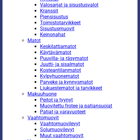
Valosarjat ja sisustusvalot
Kranssit
Piensisustus
Toimistotarvikkeet
Sisustusmuovit
Keinonahat
Matot
Keskilattiamatot
Käytävämatot
Puuvilla- ja räsymatot
Juutti- ja sisalmatot
Kosteantilanmatot
Kylpyhuonematot
Parveke ja kynnysmatot
Liukuestematot ja tarvikkeet
Makuuhuone
Peitot ja tyynyt
Muovitettu frotee ja patjansuojat
Patjat ja varavuoteet
Vaahtomuovit
Vaahtomuovilevyt
Solumuovilevyt
Muut vaahtomuovit