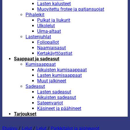
Lasten kalusteet
Muovitettu frotee ja patjansuojat
Pihaleikit
Pulkat ja liukurit
Ulkolelut
Uima-altaat
Lastenjuhlat
Foliopallot
Naamiaisasut
Kertakäyttöastiat
Saappaat ja sadeasut
Kumisaappaat
Aikuisten kumisaappaat
Lasten kumisaappaat
Muut jalkineet
Sadeasut
Lasten sadeasut
Aikuisten sadeasut
Sateenvarjot
Käsineet ja päähineet
Tarjoukset
Etusivu
/
Lelut
/
Lelut
/
Parkkitalot ja ajoneuvot