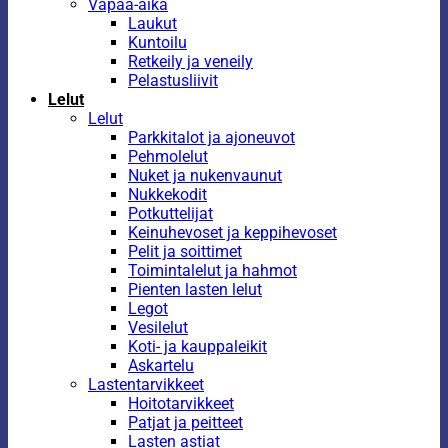
Vapaa-aika
Laukut
Kuntoilu
Retkeily ja veneily
Pelastusliivit
Lelut
Lelut
Parkkitalot ja ajoneuvot
Pehmolelut
Nuket ja nukenvaunut
Nukkekodit
Potkuttelijat
Keinuhevoset ja keppihevoset
Pelit ja soittimet
Toimintalelut ja hahmot
Pienten lasten lelut
Legot
Vesilelut
Koti- ja kauppaleikit
Askartelu
Lastentarvikkeet
Hoitotarvikkeet
Patjat ja peitteet
Lasten astiat