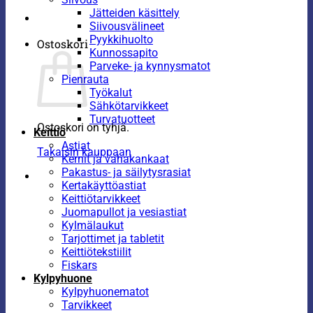
Jätteiden käsittely
Siivousvälineet
Pyykkihuolto
Ostoskori
Kunnossapito
Parveke- ja kynnysmatot
Pienrauta
Työkalut
Sähkötarvikkeet
Turvatuotteet
Ostoskori on tyhjä.
Keittiö
Astiat
Takaisin kauppaan
Kernit ja vahakankaat
Pakastus- ja säilytysrasiat
Kertakäyttöastiat
Keittiötarvikkeet
Juomapullot ja vesiastiat
Kylmälaukut
Tarjottimet ja tabletit
Keittiötekstiilit
Fiskars
Kylpyhuone
Kylpyhuonematot
Tarvikkeet