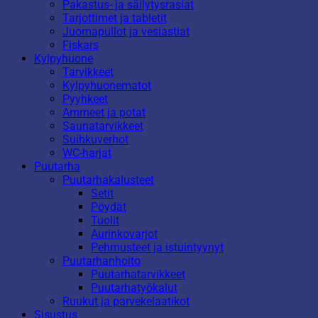
Pakastus- ja säilytysrasiat
Tarjottimet ja tabletit
Juomapullot ja vesiastiat
Fiskars
Kylpyhuone
Tarvikkeet
Kylpyhuonematot
Pyyhkeet
Ammeet ja potat
Saunatarvikkeet
Suihkuverhot
WC-harjat
Puutarha
Puutarhakalusteet
Setit
Pöydät
Tuolit
Aurinkovarjot
Pehmusteet ja istuintyynyt
Puutarhanhoito
Puutarhatarvikkeet
Puutarhatyökalut
Ruukut ja parvekelaatikot
Sisustus