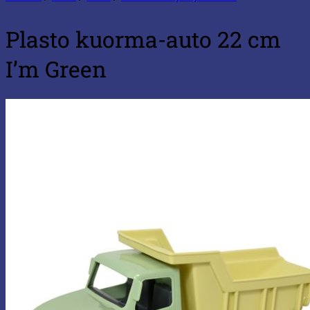
Plasto kuorma-auto 22 cm
I’m Green