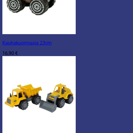
Kauhakuormaaja 23cm
16,90
€