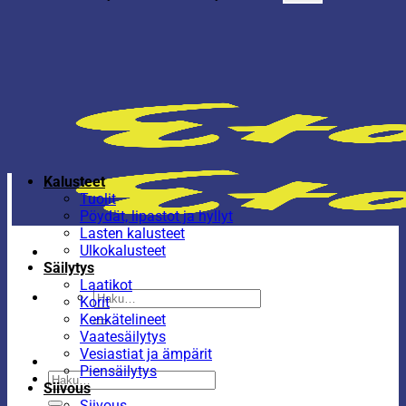
Kalusteet
Tuolit
Pöydät, lipastot ja hyllyt
Lasten kalusteet
Ulkokalusteet
Säilytys
Laatikot
Etsi:
Korit
Kenkätelineet
Vaatesäilytys
Vesiastiat ja ämpärit
Piensäilytys
Etsi:
Siivous
Siivous