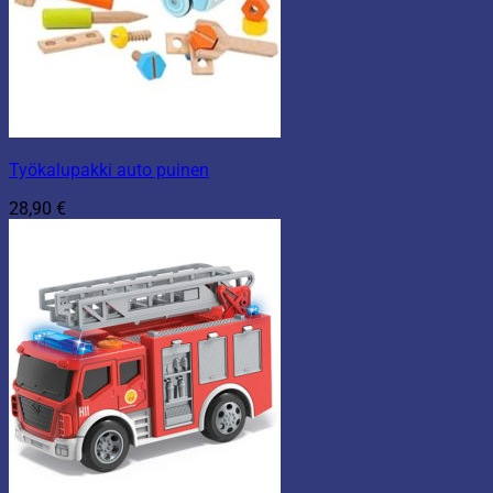
Työkalupakki auto puinen
28,90
€