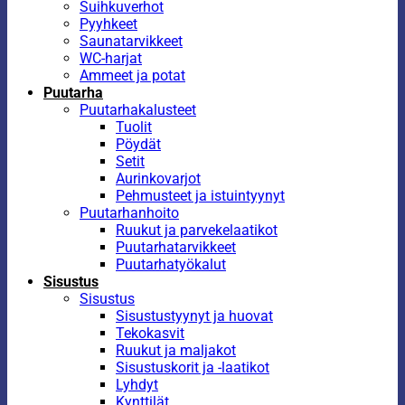
Suihkuverhot
Pyyhkeet
Saunatarvikkeet
WC-harjat
Ammeet ja potat
Puutarha
Puutarhakalusteet
Tuolit
Pöydät
Setit
Aurinkovarjot
Pehmusteet ja istuintyynyt
Puutarhanhoito
Ruukut ja parvekelaatikot
Puutarhatarvikkeet
Puutarhatyökalut
Sisustus
Sisustus
Sisustustyynyt ja huovat
Tekokasvit
Ruukut ja maljakot
Sisustuskorit ja -laatikot
Lyhdyt
Kynttilät