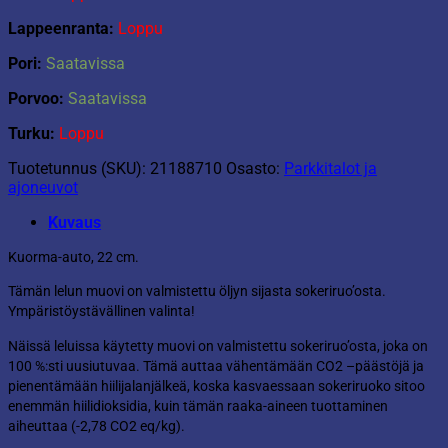
Lappeenranta:
Loppu
Pori:
Saatavissa
Porvoo:
Saatavissa
Turku:
Loppu
Tuotetunnus (SKU):
21188710
Osasto:
Parkkitalot ja
ajoneuvot
Kuvaus
Kuorma-auto, 22 cm.
Tämän lelun muovi on valmistettu öljyn sijasta sokeriruo’osta.
Ympäristöystävällinen valinta!
Näissä leluissa käytetty muovi on valmistettu sokeriruo’osta, joka on
100 %:sti uusiutuvaa. Tämä auttaa vähentämään CO2 –päästöjä ja
pienentämään hiilijalanjälkeä, koska kasvaessaan sokeriruoko sitoo
enemmän hiilidioksidia, kuin tämän raaka-aineen tuottaminen
aiheuttaa (-2,78 CO2 eq/kg).