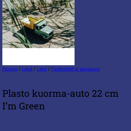
Etusivu
/
Lelut
/
Lelut
/
Parkkitalot ja ajoneuvot
Plasto kuorma-auto 22 cm
I’m Green