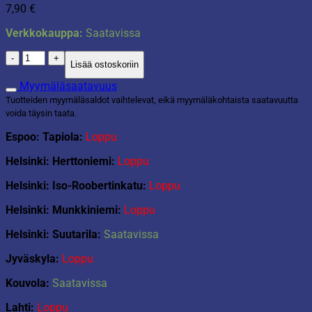
7,90
€
Verkkokauppa:
Saatavissa
Plasto
Lisää ostoskoriin
kuorma-
auto
Myymäläsaatavuus
22
Tuotteiden myymäläsaldot vaihtelevat, eikä myymäläkohtaista saatavuutta
cm
voida täysin taata.
I'm
Green
Espoo: Tapiola:
Loppu
määrä
Helsinki: Herttoniemi:
Loppu
Helsinki: Iso-Roobertinkatu:
Loppu
Helsinki: Munkkiniemi:
Loppu
Helsinki: Suutarila:
Saatavissa
Jyväskyla:
Loppu
Kouvola:
Saatavissa
Lahti:
Loppu