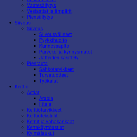
Vaatesäilytys
Vesiastiat ja ämpärit
Piensäilytys
Siivous
Siivous
Siivousvälineet
Pyykkihuolto
Kunnossapito
Parveke- ja kynnysmatot
Jätteiden käsittely
Pienrauta
Sähkötarvikkeet
Turvatuotteet
Työkalut
Keittiö
Astiat
Arabia
Iittala
Keittiötarvikkeet
Keittiötekstiilit
Kernit ja vahakankaat
Kertakäyttöastiat
Kylmälaukut