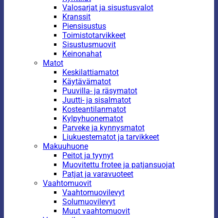
Valosarjat ja sisustusvalot
Kranssit
Piensisustus
Toimistotarvikkeet
Sisustusmuovit
Keinonahat
Matot
Keskilattiamatot
Käytävämatot
Puuvilla- ja räsymatot
Juutti- ja sisalmatot
Kosteantilanmatot
Kylpyhuonematot
Parveke ja kynnysmatot
Liukuestematot ja tarvikkeet
Makuuhuone
Peitot ja tyynyt
Muovitettu frotee ja patjansuojat
Patjat ja varavuoteet
Vaahtomuovit
Vaahtomuovilevyt
Solumuovilevyt
Muut vaahtomuovit