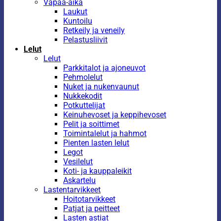
Vapaa-aika
Laukut
Kuntoilu
Retkeily ja veneily
Pelastusliivit
Lelut
Lelut
Parkkitalot ja ajoneuvot
Pehmolelut
Nuket ja nukenvaunut
Nukkekodit
Potkuttelijat
Keinuhevoset ja keppihevoset
Pelit ja soittimet
Toimintalelut ja hahmot
Pienten lasten lelut
Legot
Vesilelut
Koti- ja kauppaleikit
Askartelu
Lastentarvikkeet
Hoitotarvikkeet
Patjat ja peitteet
Lasten astiat