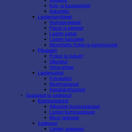
Vesilelut
Koti- ja kauppaleikit
Askartelu
Lastentarvikkeet
Hoitotarvikkeet
Patjat ja peitteet
Lasten astiat
Lasten kalusteet
Muovitettu frotee ja patjansuojat
Pihaleikit
Pulkat ja liukurit
Ulkolelut
Uima-altaat
Lastenjuhlat
Foliopallot
Naamiaisasut
Kertakäyttöastiat
Saappaat ja sadeasut
Kumisaappaat
Aikuisten kumisaappaat
Lasten kumisaappaat
Muut jalkineet
Sadeasut
Lasten sadeasut