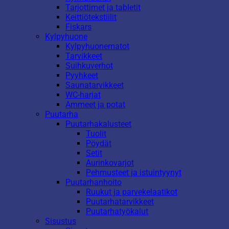
Tarjottimet ja tabletit
Keittiötekstiilit
Fiskars
Kylpyhuone
Kylpyhuonematot
Tarvikkeet
Suihkuverhot
Pyyhkeet
Saunatarvikkeet
WC-harjat
Ammeet ja potat
Puutarha
Puutarhakalusteet
Tuolit
Pöydät
Setit
Aurinkovarjot
Pehmusteet ja istuintyynyt
Puutarhanhoito
Ruukut ja parvekelaatikot
Puutarhatarvikkeet
Puutarhatyökalut
Sisustus