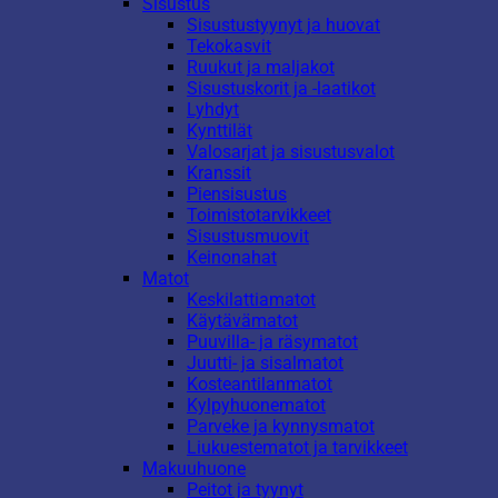
Sisustus
Sisustustyynyt ja huovat
Tekokasvit
Ruukut ja maljakot
Sisustuskorit ja -laatikot
Lyhdyt
Kynttilät
Valosarjat ja sisustusvalot
Kranssit
Piensisustus
Toimistotarvikkeet
Sisustusmuovit
Keinonahat
Matot
Keskilattiamatot
Käytävämatot
Puuvilla- ja räsymatot
Juutti- ja sisalmatot
Kosteantilanmatot
Kylpyhuonematot
Parveke ja kynnysmatot
Liukuestematot ja tarvikkeet
Makuuhuone
Peitot ja tyynyt