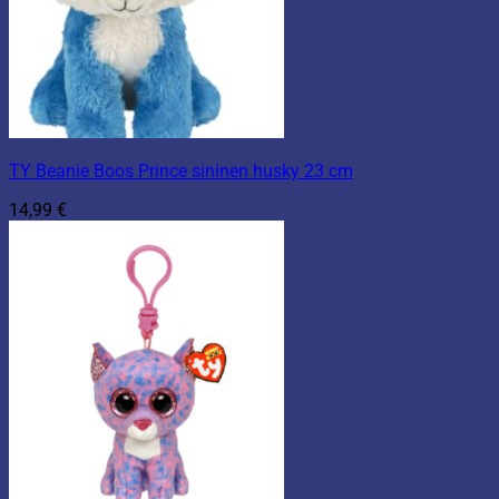
TY Beanie Boos Prince sininen husky 23 cm
14,99
€