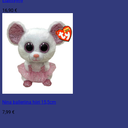
Eläintyyny
16,90
€
Nina balleriina hiiri 15,5cm
7,99
€