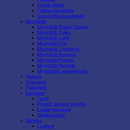
Yleiset ehdot
Tietosuojaseloste
Saavutettavuusseloste
Myymälät
Myymälät Espoo Tapiola
Myymälät Turku
Myymälät Lahti
Myymälät Pori
Myymälät Jyväskylä
Myymälät Kouvola
Myymälät Porvoo
Myymälät Helsinki
Myymälät Lappeenranta
Historia
Työpaikat
Tiedotteet
Kalusteet
Tuolit
Pöydät, lipastot ja hyllyt
Lasten kalusteet
Ulkokalusteet
Säilytys
Laatikot