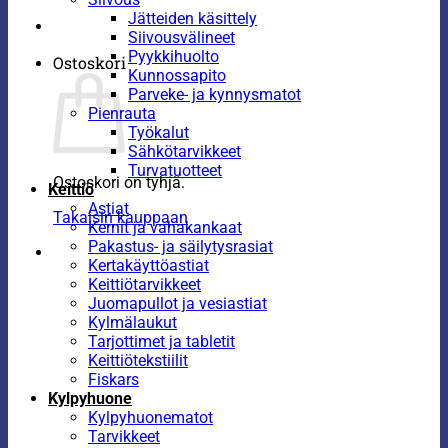
Jätteiden käsittely
Siivousvälineet
Pyykkihuolto
Ostoskori
Kunnossapito
Parveke- ja kynnysmatot
Pienrauta
Työkalut
Sähkötarvikkeet
Turvatuotteet
Ostoskori on tyhjä.
Keittiö
Astiat
Takaisin kauppaan
Kernit ja vahakankaat
Pakastus- ja säilytysrasiat
Kertakäyttöastiat
Keittiötarvikkeet
Juomapullot ja vesiastiat
Kylmälaukut
Tarjottimet ja tabletit
Keittiötekstiilit
Fiskars
Kylpyhuone
Kylpyhuonematot
Tarvikkeet