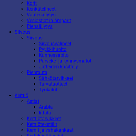
Korit
Kenkätelineet
Vaatesäilytys
Vesiastiat ja ämpärit
Piensäilytys
Siivous
Siivous
Siivousvälineet
Pyykkihuolto
Kunnossapito
Parveke- ja kynnysmatot
Jätteiden käsittely
Pienrauta
Sähkötarvikkeet
Turvatuotteet
Työkalut
Keittiö
Astiat
Arabia
Iittala
Keittiötarvikkeet
Keittiötekstiilit
Kernit ja vahakankaat
Kertakäyttöastiat