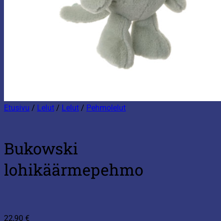
Etusivu
/
Lelut
/
Lelut
/
Pehmolelut
Bukowski
lohikäärmepehmo
22,90
€