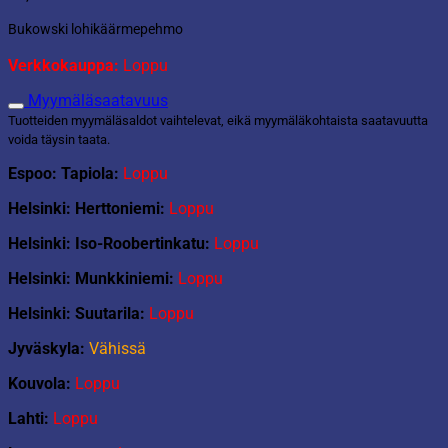
Bukowski lohikäärmepehmo
Verkkokauppa:
Loppu
Myymäläsaatavuus
Tuotteiden myymäläsaldot vaihtelevat, eikä myymäläkohtaista saatavuutta
voida täysin taata.
Espoo: Tapiola:
Loppu
Helsinki: Herttoniemi:
Loppu
Helsinki: Iso-Roobertinkatu:
Loppu
Helsinki: Munkkiniemi:
Loppu
Helsinki: Suutarila:
Loppu
Jyväskyla:
Vähissä
Kouvola:
Loppu
Lahti:
Loppu