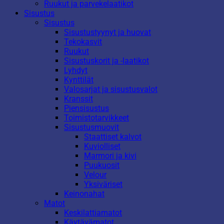
Ruukut ja parvekelaatikot
Sisustus
Sisustus
Sisustustyynyt ja huovat
Tekokasvit
Ruukut
Sisustuskorit ja -laatikot
Lyhdyt
Kynttilät
Valosarjat ja sisustusvalot
Kranssit
Piensisustus
Toimistotarvikkeet
Sisustusmuovit
Staattiset kalvot
Kuviolliset
Marmori ja kivi
Puukuosit
Velour
Yksiväriset
Keinonahat
Matot
Keskilattiamatot
Käytävämatot