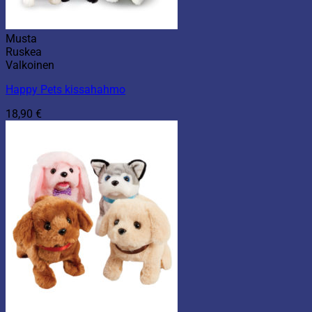
Musta
Ruskea
Valkoinen
Happy Pets kissahahmo
18,90
€