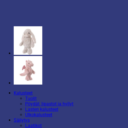
Kalusteet
Tuolit
Pöydät, lipastot ja hyllyt
Lasten kalusteet
Ulkokalusteet
Säilytys
Laatikot