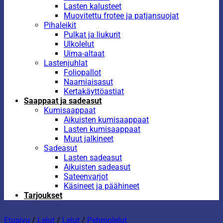
Lasten kalusteet
Muovitettu frotee ja patjansuojat
Pihaleikit
Pulkat ja liukurit
Ulkolelut
Uima-altaat
Lastenjuhlat
Foliopallot
Naamiaisasut
Kertakäyttöastiat
Saappaat ja sadeasut
Kumisaappaat
Aikuisten kumisaappaat
Lasten kumisaappaat
Muut jalkineet
Sadeasut
Lasten sadeasut
Aikuisten sadeasut
Sateenvarjot
Käsineet ja päähineet
Tarjoukset
Etusivu
/
Lelut
/
Lelut
/
Pehmolelut