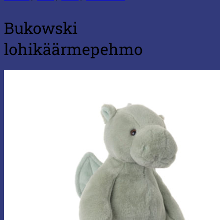
Bukowski
lohikäärmepehmo