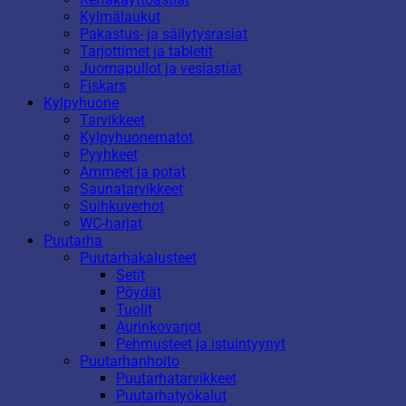
Kylmälaukut
Pakastus- ja säilytysrasiat
Tarjottimet ja tabletit
Juomapullot ja vesiastiat
Fiskars
Kylpyhuone
Tarvikkeet
Kylpyhuonematot
Pyyhkeet
Ammeet ja potat
Saunatarvikkeet
Suihkuverhot
WC-harjat
Puutarha
Puutarhakalusteet
Setit
Pöydät
Tuolit
Aurinkovarjot
Pehmusteet ja istuintyynyt
Puutarhanhoito
Puutarhatarvikkeet
Puutarhatyökalut