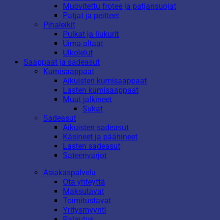
Muovitettu frotee ja patjansuojat
Patjat ja peitteet
Pihaleikit
Pulkat ja liukurit
Uima-altaat
Ulkolelut
Saappaat ja sadeasut
Kumisaappaat
Aikuisten kumisaappaat
Lasten kumisaappaat
Muut jalkineet
Sukat
Sadeasut
Aikuisten sadeasut
Käsineet ja päähineet
Lasten sadeasut
Sateenvarjot
Asiakaspalvelu
Ota yhteyttä
Maksutavat
Toimitustavat
Yritysmyynti
Palautus