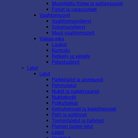
Muovitettu frotee ja patjansuojat
Patjat ja varavuoteet
Vaahtomuovit
Vaahtomuovilevyt
Solumuovilevyt
Muut vaahtomuovit
Vapaa-aika
Laukut
Kuntoilu
Retkeily ja veneily
Pelastusliivit
Lelut
Lelut
Parkkitalot ja ajoneuvot
Pehmolelut
Nuket ja nukenvaunut
Nukkekodit
Potkuttelijat
Keinuhevoset ja keppihevoset
Pelit ja soittimet
Toimintalelut ja hahmot
Pienten lasten lelut
Legot