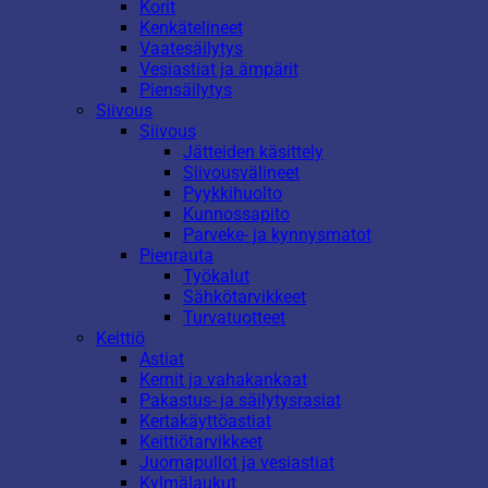
Korit
Kenkätelineet
Vaatesäilytys
Vesiastiat ja ämpärit
Piensäilytys
Siivous
Siivous
Jätteiden käsittely
Siivousvälineet
Pyykkihuolto
Kunnossapito
Parveke- ja kynnysmatot
Pienrauta
Työkalut
Sähkötarvikkeet
Turvatuotteet
Keittiö
Astiat
Kernit ja vahakankaat
Pakastus- ja säilytysrasiat
Kertakäyttöastiat
Keittiötarvikkeet
Juomapullot ja vesiastiat
Kylmälaukut