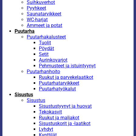
Suihkuverhot
Pyyhkeet
Saunatarvikkeet
WC-harjat
Ammeet ja potat
Puutarha
Puutarhakalusteet
Tuolit
Pöydät
Setit
Aurinkovarjot
Pehmusteet ja istuintyynyt
Puutarhanhoito
Ruukut ja parvekelaatikot
Puutarhatarvikkeet
Puutarhatyökalut
Sisustus
Sisustus
Sisustustyynyt ja huovat
Tekokasvit
Ruukut ja maljakot
Sisustuskorit ja -laatikot
Lyhdyt
Kynttilät