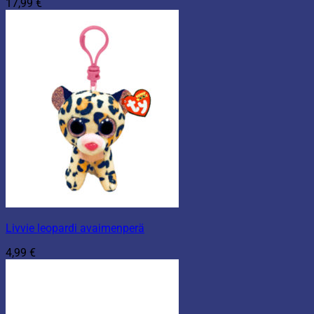
17,99
€
Livvie leopardi avaimenperä
4,99
€