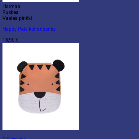
Harmaa
Ruskea
Vaalea pinkki
Happy Pets koiranpentu
18,90
€