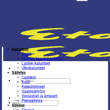
Kalusteet
Tuolit
Pöydät, lipastot ja hyllyt
Lasten kalusteet
Ulkokalusteet
Säilytys
Laatikot
Etsi:
Korit
Kenkätelineet
Vaatesäilytys
Vesiastiat ja ämpärit
Piensäilytys
Etsi:
Siivous
Siivous