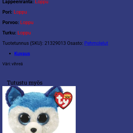
Lappeenranta:
Loppu
Pori:
Loppu
Porvoo:
Loppu
Turku:
Loppu
Tuotetunnus (SKU):
21329013
Osasto:
Pehmolelut
Kuvaus
Väri: vihreä
Tutustu myös