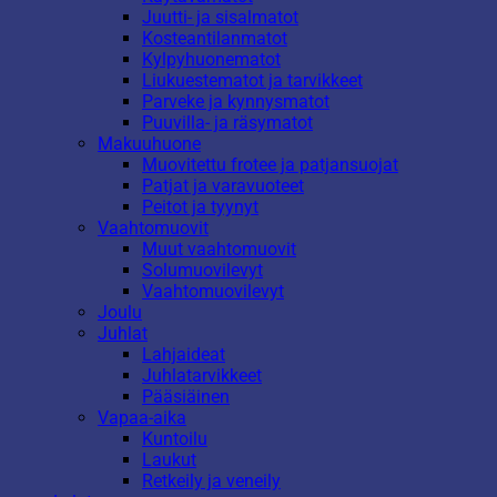
Juutti- ja sisalmatot
Kosteantilanmatot
Kylpyhuonematot
Liukuestematot ja tarvikkeet
Parveke ja kynnysmatot
Puuvilla- ja räsymatot
Makuuhuone
Muovitettu frotee ja patjansuojat
Patjat ja varavuoteet
Peitot ja tyynyt
Vaahtomuovit
Muut vaahtomuovit
Solumuovilevyt
Vaahtomuovilevyt
Joulu
Juhlat
Lahjaideat
Juhlatarvikkeet
Pääsiäinen
Vapaa-aika
Kuntoilu
Laukut
Retkeily ja veneily