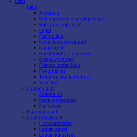
Lelut
Lelut
Askartelu
Keinuhevoset ja keppihevoset
Koti- ja kauppaleikit
Legot
Pehmolelut
Nuket ja nukenvaunut
Nukkekodit
Parkkitalot ja ajoneuvot
Pelit ja soittimet
Pienten lasten lelut
Potkuttelijat
Toimintalelut ja hahmot
Vesilelut
Lastenjuhlat
Foliopallot
Kertakäyttöastiat
Halloween
Naamiaisasut
Lastentarvikkeet
Hoitotarvikkeet
Lasten astiat
Lasten kalusteet