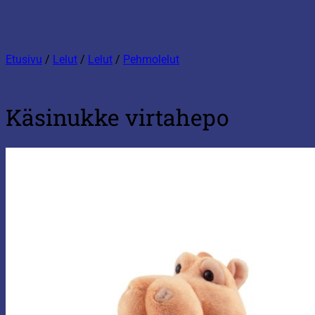
Etusivu
/
Lelut
/
Lelut
/
Pehmolelut
Käsinukke virtahepo