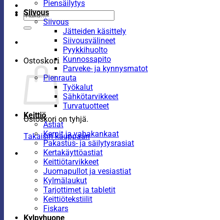
Piensäilytys
Siivous
Etsi:
Siivous
Jätteiden käsittely
Siivousvälineet
Pyykkihuolto
Kunnossapito
Ostoskori
Parveke- ja kynnysmatot
Pienrauta
Työkalut
Sähkötarvikkeet
Turvatuotteet
Keittiö
Ostoskori on tyhjä.
Astiat
Kernit ja vahakankaat
Takaisin kauppaan
Pakastus- ja säilytysrasiat
Kertakäyttöastiat
Keittiötarvikkeet
Juomapullot ja vesiastiat
Kylmälaukut
Tarjottimet ja tabletit
Keittiötekstiilit
Fiskars
Kylpyhuone