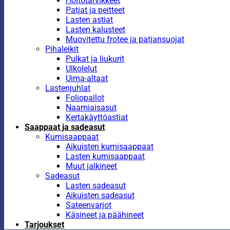
Hoitotarvikkeet
Patjat ja peitteet
Lasten astiat
Lasten kalusteet
Muovitettu frotee ja patjansuojat
Pihaleikit
Pulkat ja liukurit
Ulkolelut
Uima-altaat
Lastenjuhlat
Foliopallot
Naamiaisasut
Kertakäyttöastiat
Saappaat ja sadeasut
Kumisaappaat
Aikuisten kumisaappaat
Lasten kumisaappaat
Muut jalkineet
Sadeasut
Lasten sadeasut
Aikuisten sadeasut
Sateenvarjot
Käsineet ja päähineet
Tarjoukset