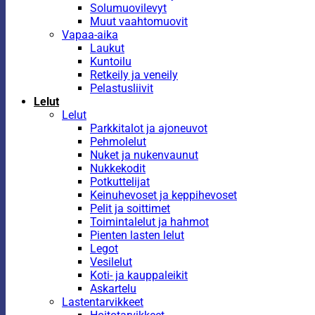
Solumuovilevyt
Muut vaahtomuovit
Vapaa-aika
Laukut
Kuntoilu
Retkeily ja veneily
Pelastusliivit
Lelut
Lelut
Parkkitalot ja ajoneuvot
Pehmolelut
Nuket ja nukenvaunut
Nukkekodit
Potkuttelijat
Keinuhevoset ja keppihevoset
Pelit ja soittimet
Toimintalelut ja hahmot
Pienten lasten lelut
Legot
Vesilelut
Koti- ja kauppaleikit
Askartelu
Lastentarvikkeet