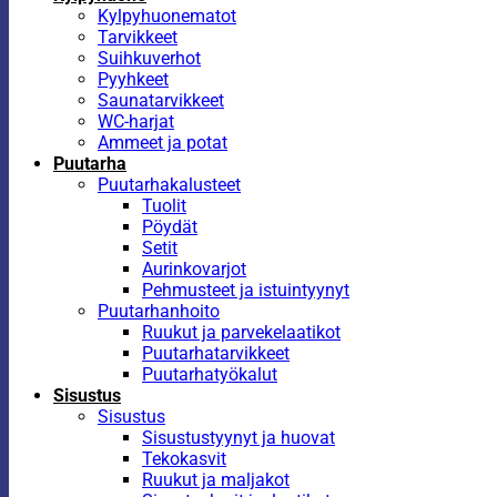
Kylpyhuonematot
Tarvikkeet
Suihkuverhot
Pyyhkeet
Saunatarvikkeet
WC-harjat
Ammeet ja potat
Puutarha
Puutarhakalusteet
Tuolit
Pöydät
Setit
Aurinkovarjot
Pehmusteet ja istuintyynyt
Puutarhanhoito
Ruukut ja parvekelaatikot
Puutarhatarvikkeet
Puutarhatyökalut
Sisustus
Sisustus
Sisustustyynyt ja huovat
Tekokasvit
Ruukut ja maljakot