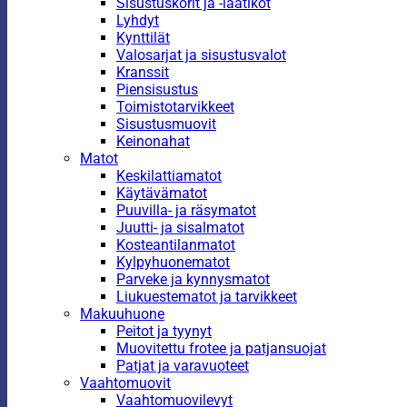
Sisustuskorit ja -laatikot
Lyhdyt
Kynttilät
Valosarjat ja sisustusvalot
Kranssit
Piensisustus
Toimistotarvikkeet
Sisustusmuovit
Keinonahat
Matot
Keskilattiamatot
Käytävämatot
Puuvilla- ja räsymatot
Juutti- ja sisalmatot
Kosteantilanmatot
Kylpyhuonematot
Parveke ja kynnysmatot
Liukuestematot ja tarvikkeet
Makuuhuone
Peitot ja tyynyt
Muovitettu frotee ja patjansuojat
Patjat ja varavuoteet
Vaahtomuovit
Vaahtomuovilevyt