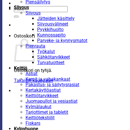
Piensäilytys
Siivous
Etsi:
Siivous
Jätteiden käsittely
Siivousvälineet
Pyykkihuolto
Kunnossapito
Ostoskori
Parveke- ja kynnysmatot
Pienrauta
Työkalut
Sähkötarvikkeet
Turvatuotteet
Keittiö
Ostoskori on tyhjä.
Astiat
Kernit ja vahakankaat
Takaisin kauppaan
Pakastus- ja säilytysrasiat
Kertakäyttöastiat
Keittiötarvikkeet
Juomapullot ja vesiastiat
Kylmälaukut
Tarjottimet ja tabletit
Keittiötekstiilit
Fiskars
Kylpyhuone