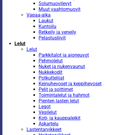
Solumuovilevyt
Muut vaahtomuovit
Vapaa-aika
Laukut
Kuntoilu
Retkeily ja veneily
Pelastusliivit
Lelut
Lelut
Parkkitalot ja ajoneuvot
Pehmolelut
Nuket ja nukenvaunut
Nukkekodit
Potkuttelijat
Keinuhevoset ja keppihevoset
Pelit ja soittimet
Toimintalelut ja hahmot
Pienten lasten lelut
Legot
Vesilelut
Koti- ja kauppaleikit
Askartelu
Lastentarvikkeet