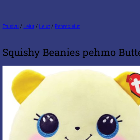
Etusivu
/
Lelut
/
Lelut
/
Pehmolelut
Squishy Beanies pehmo Butt