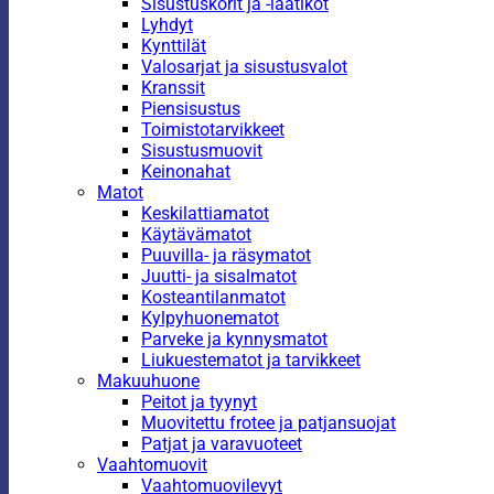
Sisustuskorit ja -laatikot
Lyhdyt
Kynttilät
Valosarjat ja sisustusvalot
Kranssit
Piensisustus
Toimistotarvikkeet
Sisustusmuovit
Keinonahat
Matot
Keskilattiamatot
Käytävämatot
Puuvilla- ja räsymatot
Juutti- ja sisalmatot
Kosteantilanmatot
Kylpyhuonematot
Parveke ja kynnysmatot
Liukuestematot ja tarvikkeet
Makuuhuone
Peitot ja tyynyt
Muovitettu frotee ja patjansuojat
Patjat ja varavuoteet
Vaahtomuovit
Vaahtomuovilevyt