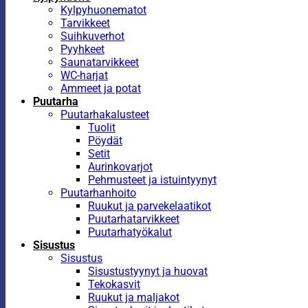
Kylpyhuonematot
Tarvikkeet
Suihkuverhot
Pyyhkeet
Saunatarvikkeet
WC-harjat
Ammeet ja potat
Puutarha
Puutarhakalusteet
Tuolit
Pöydät
Setit
Aurinkovarjot
Pehmusteet ja istuintyynyt
Puutarhanhoito
Ruukut ja parvekelaatikot
Puutarhatarvikkeet
Puutarhatyökalut
Sisustus
Sisustus
Sisustustyynyt ja huovat
Tekokasvit
Ruukut ja maljakot