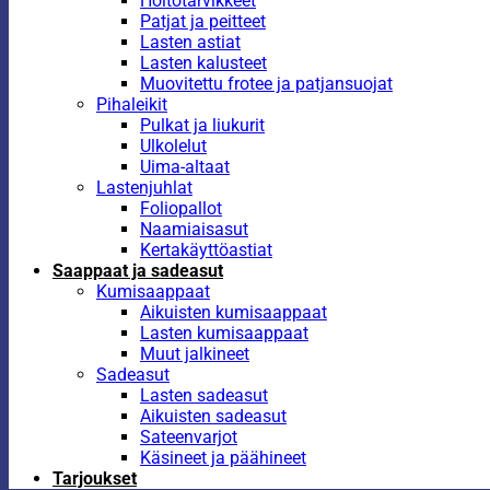
Hoitotarvikkeet
Patjat ja peitteet
Lasten astiat
Lasten kalusteet
Muovitettu frotee ja patjansuojat
Pihaleikit
Pulkat ja liukurit
Ulkolelut
Uima-altaat
Lastenjuhlat
Foliopallot
Naamiaisasut
Kertakäyttöastiat
Saappaat ja sadeasut
Kumisaappaat
Aikuisten kumisaappaat
Lasten kumisaappaat
Muut jalkineet
Sadeasut
Lasten sadeasut
Aikuisten sadeasut
Sateenvarjot
Käsineet ja päähineet
Tarjoukset