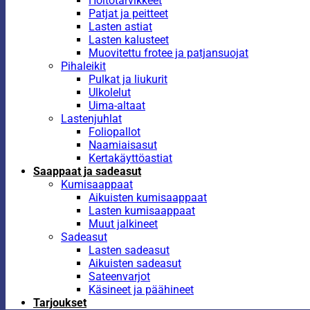
Hoitotarvikkeet
Patjat ja peitteet
Lasten astiat
Lasten kalusteet
Muovitettu frotee ja patjansuojat
Pihaleikit
Pulkat ja liukurit
Ulkolelut
Uima-altaat
Lastenjuhlat
Foliopallot
Naamiaisasut
Kertakäyttöastiat
Saappaat ja sadeasut
Kumisaappaat
Aikuisten kumisaappaat
Lasten kumisaappaat
Muut jalkineet
Sadeasut
Lasten sadeasut
Aikuisten sadeasut
Sateenvarjot
Käsineet ja päähineet
Tarjoukset