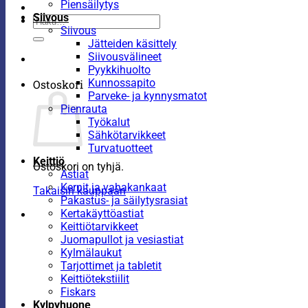
Piensäilytys
Siivous
Etsi:
Siivous
Jätteiden käsittely
Siivousvälineet
Pyykkihuolto
Kunnossapito
Ostoskori
Parveke- ja kynnysmatot
Pienrauta
Työkalut
Sähkötarvikkeet
Turvatuotteet
Keittiö
Ostoskori on tyhjä.
Astiat
Kernit ja vahakankaat
Takaisin kauppaan
Pakastus- ja säilytysrasiat
Kertakäyttöastiat
Keittiötarvikkeet
Juomapullot ja vesiastiat
Kylmälaukut
Tarjottimet ja tabletit
Keittiötekstiilit
Fiskars
Kylpyhuone