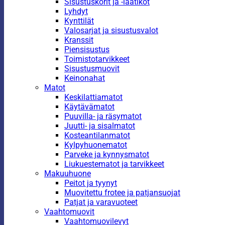
Sisustuskorit ja -laatikot
Lyhdyt
Kynttilät
Valosarjat ja sisustusvalot
Kranssit
Piensisustus
Toimistotarvikkeet
Sisustusmuovit
Keinonahat
Matot
Keskilattiamatot
Käytävämatot
Puuvilla- ja räsymatot
Juutti- ja sisalmatot
Kosteantilanmatot
Kylpyhuonematot
Parveke ja kynnysmatot
Liukuestematot ja tarvikkeet
Makuuhuone
Peitot ja tyynyt
Muovitettu frotee ja patjansuojat
Patjat ja varavuoteet
Vaahtomuovit
Vaahtomuovilevyt