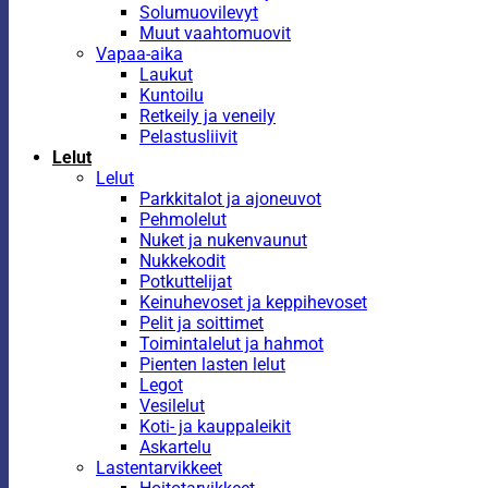
Solumuovilevyt
Muut vaahtomuovit
Vapaa-aika
Laukut
Kuntoilu
Retkeily ja veneily
Pelastusliivit
Lelut
Lelut
Parkkitalot ja ajoneuvot
Pehmolelut
Nuket ja nukenvaunut
Nukkekodit
Potkuttelijat
Keinuhevoset ja keppihevoset
Pelit ja soittimet
Toimintalelut ja hahmot
Pienten lasten lelut
Legot
Vesilelut
Koti- ja kauppaleikit
Askartelu
Lastentarvikkeet