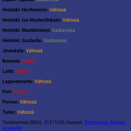
Helsinki: Herttoniemi:
Vähissä
Helsinki: Iso-Roobertinkatu:
Vähissä
Helsinki: Munkkiniemi:
Saatavissa
Helsinki: Suutarila:
Saatavissa
Jyväskyla:
Vähissä
Kouvola:
Loppu
Lahti:
Loppu
Lappeenranta:
Vähissä
Pori:
Loppu
Porvoo:
Vähissä
Turku:
Vähissä
Tuotetunnus (SKU):
21211036
Osastot:
Pehmolelut
,
Retkeily
ja veneily