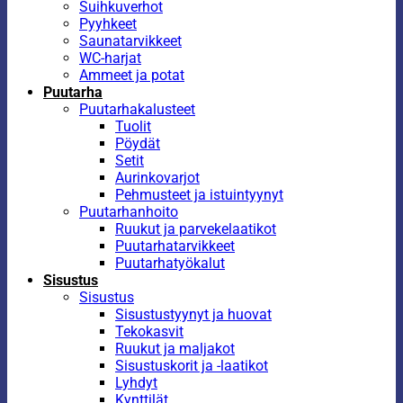
Suihkuverhot
Pyyhkeet
Saunatarvikkeet
WC-harjat
Ammeet ja potat
Puutarha
Puutarhakalusteet
Tuolit
Pöydät
Setit
Aurinkovarjot
Pehmusteet ja istuintyynyt
Puutarhanhoito
Ruukut ja parvekelaatikot
Puutarhatarvikkeet
Puutarhatyökalut
Sisustus
Sisustus
Sisustustyynyt ja huovat
Tekokasvit
Ruukut ja maljakot
Sisustuskorit ja -laatikot
Lyhdyt
Kynttilät