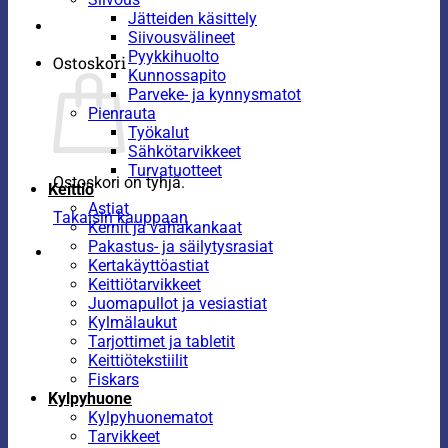
Jätteiden käsittely
Siivousvälineet
Pyykkihuolto
Ostoskori
Kunnossapito
Parveke- ja kynnysmatot
Pienrauta
Työkalut
Sähkötarvikkeet
Turvatuotteet
Ostoskori on tyhjä.
Keittiö
Astiat
Takaisin kauppaan
Kernit ja vahakankaat
Pakastus- ja säilytysrasiat
Kertakäyttöastiat
Keittiötarvikkeet
Juomapullot ja vesiastiat
Kylmälaukut
Tarjottimet ja tabletit
Keittiötekstiilit
Fiskars
Kylpyhuone
Kylpyhuonematot
Tarvikkeet