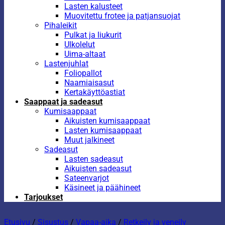
Lasten kalusteet
Muovitettu frotee ja patjansuojat
Pihaleikit
Pulkat ja liukurit
Ulkolelut
Uima-altaat
Lastenjuhlat
Foliopallot
Naamiaisasut
Kertakäyttöastiat
Saappaat ja sadeasut
Kumisaappaat
Aikuisten kumisaappaat
Lasten kumisaappaat
Muut jalkineet
Sadeasut
Lasten sadeasut
Aikuisten sadeasut
Sateenvarjot
Käsineet ja päähineet
Tarjoukset
Etusivu
/
Sisustus
/
Vapaa-aika
/
Retkeily ja veneily