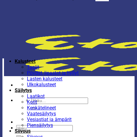
Kalusteet
Tuolit
Pöydät, lipastot ja hyllyt
Lasten kalusteet
Ulkokalusteet
Säilytys
Laatikot
Etsi:
Korit
Kenkätelineet
Vaatesäilytys
Vesiastiat ja ämpärit
Piensäilytys
Etsi:
Siivous
Siivous