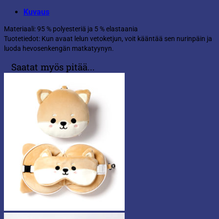
Kuvaus
Materiaali: 95 % polyesteriä ja 5 % elastaania
Tuotetiedot: Kun avaat lelun vetoketjun, voit kääntää sen nurinpäin ja
luoda hevosenkengän matkatyynyn.
Saatat myös pitää...