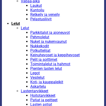
Vapaa-aika
Laukut
Kuntoilu
Retkeily ja veneily
Pelastusliivit
Lelut
Lelut
Parkkitalot ja ajoneuvot
Pehmolelut
Nuket ja nukenvaunut
Nukkekodit
Potkuttelijat
Keinuhevoset ja keppihevoset
Pelit ja soittimet
Toimintalelut ja hahmot
Pienten lasten lelut
Legot
Vesilelut
Koti- ja kauppaleikit
Askartelu
Lastentarvikkeet
Hoitotarvikkeet
Patjat ja peitteet
Lasten astiat