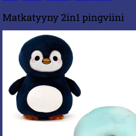
Matkatyyny 2in1 pingviini