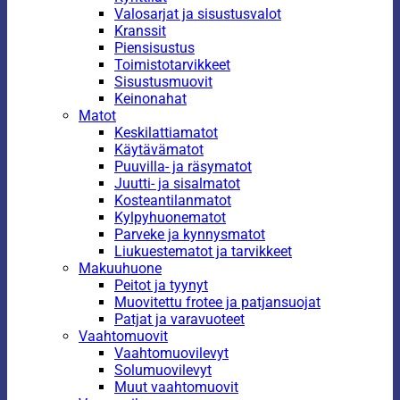
Valosarjat ja sisustusvalot
Kranssit
Piensisustus
Toimistotarvikkeet
Sisustusmuovit
Keinonahat
Matot
Keskilattiamatot
Käytävämatot
Puuvilla- ja räsymatot
Juutti- ja sisalmatot
Kosteantilanmatot
Kylpyhuonematot
Parveke ja kynnysmatot
Liukuestematot ja tarvikkeet
Makuuhuone
Peitot ja tyynyt
Muovitettu frotee ja patjansuojat
Patjat ja varavuoteet
Vaahtomuovit
Vaahtomuovilevyt
Solumuovilevyt
Muut vaahtomuovit