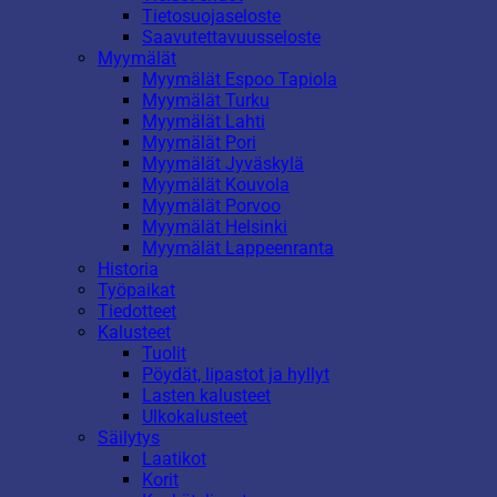
Tietosuojaseloste
Saavutettavuusseloste
Myymälät
Myymälät Espoo Tapiola
Myymälät Turku
Myymälät Lahti
Myymälät Pori
Myymälät Jyväskylä
Myymälät Kouvola
Myymälät Porvoo
Myymälät Helsinki
Myymälät Lappeenranta
Historia
Työpaikat
Tiedotteet
Kalusteet
Tuolit
Pöydät, lipastot ja hyllyt
Lasten kalusteet
Ulkokalusteet
Säilytys
Laatikot
Korit