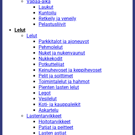
Vapaa-aika
Laukut
Kuntoilu
Retkeily ja veneily
Pelastusliivit
Lelut
Lelut
Parkkitalot ja ajoneuvot
Pehmolelut
Nuket ja nukenvaunut
Nukkekodit
Potkuttelijat
Keinuhevoset ja keppihevoset
Pelit ja soittimet
Toimintalelut ja hahmot
Pienten lasten lelut
Legot
Vesilelut
Koti- ja kauppaleikit
Askartelu
Lastentarvikkeet
Hoitotarvikkeet
Patjat ja peitteet
Lasten astiat