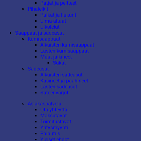
Patjat ja peitteet
Pihaleikit
Pulkat ja liukurit
Uima-altaat
Ulkolelut
Saappaat ja sadeasut
Kumisaappaat
Aikuisten kumisaappaat
Lasten kumisaappaat
Muut jalkineet
Sukat
Sadeasut
Aikuisten sadeasut
Käsineet ja päähineet
Lasten sadeasut
Sateenvarjot
Asiakaspalvelu
Ota yhteyttä
Maksutavat
Toimitustavat
Yritysmyynti
Palautus
Yleiset ehdot