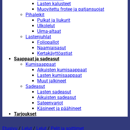
Lasten kalusteet
Muovitettu frotee ja patjansuojat
Pihaleikit
Pulkat ja liukurit
Ulkolelut
Uima-altaat
Lastenjuhlat
Foliopallot
Naamiaisasut
Kertakäyttöastiat
Saappaat ja sadeasut
Kumisaappaat
Aikuisten kumisaappaat
Lasten kumisaappaat
Muut jalkineet
Sadeasut
Lasten sadeasut
Aikuisten sadeasut
Sateenvarjot
Käsineet ja päähineet
Tarjoukset
Etusivu
/
Lelut
/
Lelut
/
Pelit ja soittimet