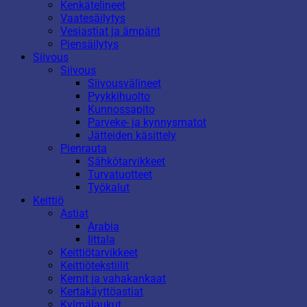
Kenkätelineet
Vaatesäilytys
Vesiastiat ja ämpärit
Piensäilytys
Siivous
Siivous
Siivousvälineet
Pyykkihuolto
Kunnossapito
Parveke- ja kynnysmatot
Jätteiden käsittely
Pienrauta
Sähkötarvikkeet
Turvatuotteet
Työkalut
Keittiö
Astiat
Arabia
Iittala
Keittiötarvikkeet
Keittiötekstiilit
Kernit ja vahakankaat
Kertakäyttöastiat
Kylmälaukut