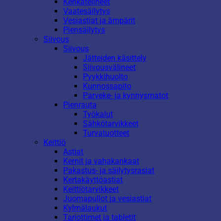
Kenkätelineet
Vaatesäilytys
Vesiastiat ja ämpärit
Piensäilytys
Siivous
Siivous
Jätteiden käsittely
Siivousvälineet
Pyykkihuolto
Kunnossapito
Parveke- ja kynnysmatot
Pienrauta
Työkalut
Sähkötarvikkeet
Turvatuotteet
Keittiö
Astiat
Kernit ja vahakankaat
Pakastus- ja säilytysrasiat
Kertakäyttöastiat
Keittiötarvikkeet
Juomapullot ja vesiastiat
Kylmälaukut
Tarjottimet ja tabletit