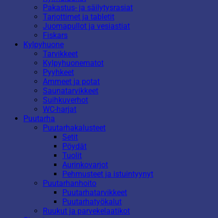
Pakastus- ja säilytysrasiat
Tarjottimet ja tabletit
Juomapullot ja vesiastiat
Fiskars
Kylpyhuone
Tarvikkeet
Kylpyhuonematot
Pyyhkeet
Ammeet ja potat
Saunatarvikkeet
Suihkuverhot
WC-harjat
Puutarha
Puutarhakalusteet
Setit
Pöydät
Tuolit
Aurinkovarjot
Pehmusteet ja istuintyynyt
Puutarhanhoito
Puutarhatarvikkeet
Puutarhatyökalut
Ruukut ja parvekelaatikot