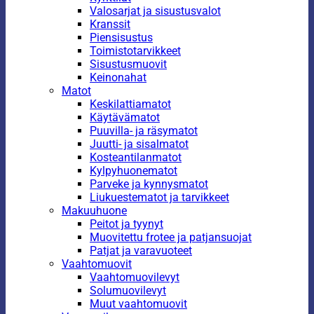
Valosarjat ja sisustusvalot
Kranssit
Piensisustus
Toimistotarvikkeet
Sisustusmuovit
Keinonahat
Matot
Keskilattiamatot
Käytävämatot
Puuvilla- ja räsymatot
Juutti- ja sisalmatot
Kosteantilanmatot
Kylpyhuonematot
Parveke ja kynnysmatot
Liukuestematot ja tarvikkeet
Makuuhuone
Peitot ja tyynyt
Muovitettu frotee ja patjansuojat
Patjat ja varavuoteet
Vaahtomuovit
Vaahtomuovilevyt
Solumuovilevyt
Muut vaahtomuovit