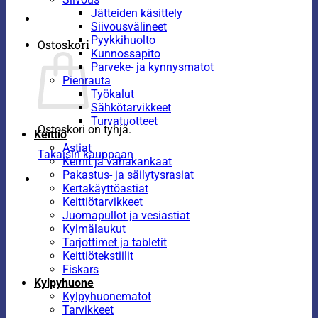
Jätteiden käsittely
Siivousvälineet
Pyykkihuolto
Ostoskori
Kunnossapito
Parveke- ja kynnysmatot
Pienrauta
Työkalut
Sähkötarvikkeet
Turvatuotteet
Ostoskori on tyhjä.
Keittiö
Astiat
Takaisin kauppaan
Kernit ja vahakankaat
Pakastus- ja säilytysrasiat
Kertakäyttöastiat
Keittiötarvikkeet
Juomapullot ja vesiastiat
Kylmälaukut
Tarjottimet ja tabletit
Keittiötekstiilit
Fiskars
Kylpyhuone
Kylpyhuonematot
Tarvikkeet