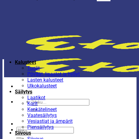
Kalusteet
Tuolit
Pöydät, lipastot ja hyllyt
Lasten kalusteet
Ulkokalusteet
Säilytys
Laatikot
Etsi:
Korit
Kenkätelineet
Vaatesäilytys
Vesiastiat ja ämpärit
Piensäilytys
Etsi:
Siivous
Siivous