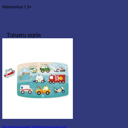
Ikäsuositus 1,5+
Tutustu myös
Nuppipalapeli Hälytysajoneuvot