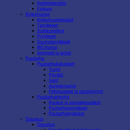
Keittiötekstiilit
Fiskars
Kylpyhuone
Kylpyhuonematot
Tarvikkeet
Suihkuverhot
Pyyhkeet
Saunatarvikkeet
WC-harjat
Ammeet ja potat
Puutarha
Puutarhakalusteet
Tuolit
Pöydät
Setit
Aurinkovarjot
Pehmusteet ja istuintyynyt
Puutarhanhoito
Ruukut ja parvekelaatikot
Puutarhatarvikkeet
Puutarhatyökalut
Sisustus
Sisustus