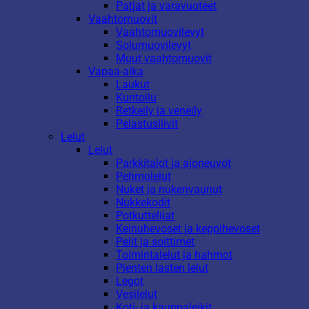
Patjat ja varavuoteet
Vaahtomuovit
Vaahtomuovilevyt
Solumuovilevyt
Muut vaahtomuovit
Vapaa-aika
Laukut
Kuntoilu
Retkeily ja veneily
Pelastusliivit
Lelut
Lelut
Parkkitalot ja ajoneuvot
Pehmolelut
Nuket ja nukenvaunut
Nukkekodit
Potkuttelijat
Keinuhevoset ja keppihevoset
Pelit ja soittimet
Toimintalelut ja hahmot
Pienten lasten lelut
Legot
Vesilelut
Koti- ja kauppaleikit