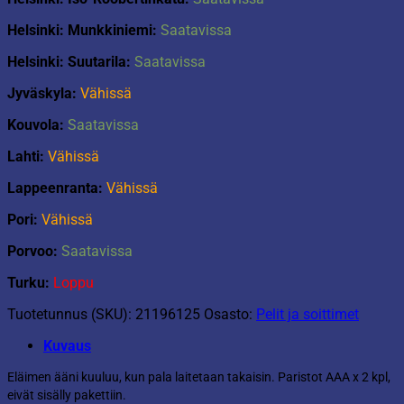
Helsinki: Munkkiniemi:
Saatavissa
Helsinki: Suutarila:
Saatavissa
Jyväskyla:
Vähissä
Kouvola:
Saatavissa
Lahti:
Vähissä
Lappeenranta:
Vähissä
Pori:
Vähissä
Porvoo:
Saatavissa
Turku:
Loppu
Tuotetunnus (SKU):
21196125
Osasto:
Pelit ja soittimet
Kuvaus
Eläimen ääni kuuluu, kun pala laitetaan takaisin. Paristot AAA x 2 kpl,
eivät sisälly pakettiin.