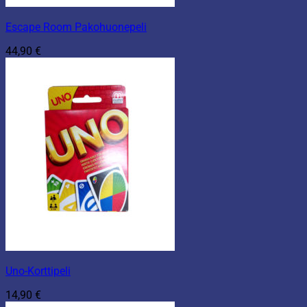
Escape Room Pakohuonepeli
44,90
€
Uno-Korttipeli
14,90
€