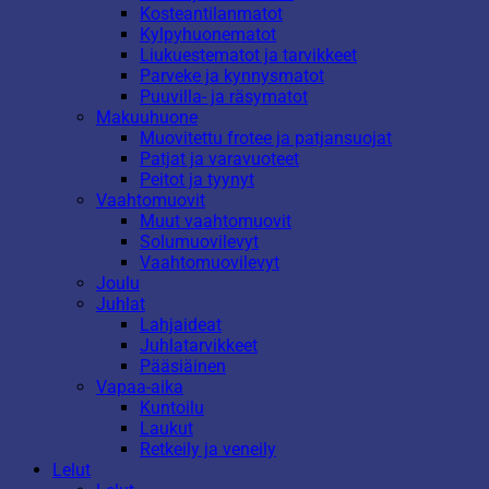
Kosteantilanmatot
Kylpyhuonematot
Liukuestematot ja tarvikkeet
Parveke ja kynnysmatot
Puuvilla- ja räsymatot
Makuuhuone
Muovitettu frotee ja patjansuojat
Patjat ja varavuoteet
Peitot ja tyynyt
Vaahtomuovit
Muut vaahtomuovit
Solumuovilevyt
Vaahtomuovilevyt
Joulu
Juhlat
Lahjaideat
Juhlatarvikkeet
Pääsiäinen
Vapaa-aika
Kuntoilu
Laukut
Retkeily ja veneily
Lelut