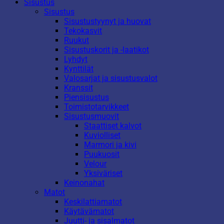
Sisustus
Sisustus
Sisustustyynyt ja huovat
Tekokasvit
Ruukut
Sisustuskorit ja -laatikot
Lyhdyt
Kynttilät
Valosarjat ja sisustusvalot
Kranssit
Piensisustus
Toimistotarvikkeet
Sisustusmuovit
Staattiset kalvot
Kuviolliset
Marmori ja kivi
Puukuosit
Velour
Yksiväriset
Keinonahat
Matot
Keskilattiamatot
Käytävämatot
Juutti- ja sisalmatot