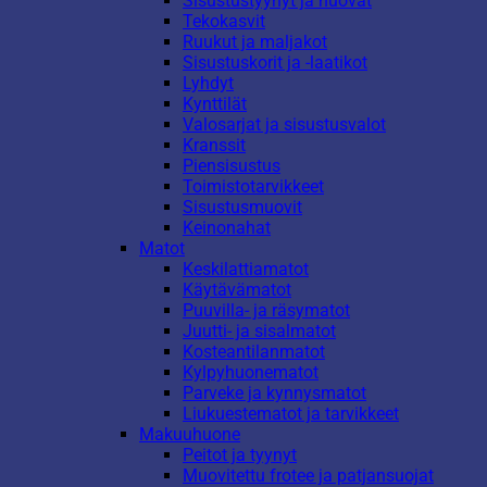
Sisustustyynyt ja huovat
Tekokasvit
Ruukut ja maljakot
Sisustuskorit ja -laatikot
Lyhdyt
Kynttilät
Valosarjat ja sisustusvalot
Kranssit
Piensisustus
Toimistotarvikkeet
Sisustusmuovit
Keinonahat
Matot
Keskilattiamatot
Käytävämatot
Puuvilla- ja räsymatot
Juutti- ja sisalmatot
Kosteantilanmatot
Kylpyhuonematot
Parveke ja kynnysmatot
Liukuestematot ja tarvikkeet
Makuuhuone
Peitot ja tyynyt
Muovitettu frotee ja patjansuojat