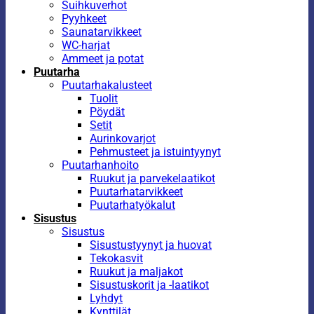
Suihkuverhot
Pyyhkeet
Saunatarvikkeet
WC-harjat
Ammeet ja potat
Puutarha
Puutarhakalusteet
Tuolit
Pöydät
Setit
Aurinkovarjot
Pehmusteet ja istuintyynyt
Puutarhanhoito
Ruukut ja parvekelaatikot
Puutarhatarvikkeet
Puutarhatyökalut
Sisustus
Sisustus
Sisustustyynyt ja huovat
Tekokasvit
Ruukut ja maljakot
Sisustuskorit ja -laatikot
Lyhdyt
Kynttilät