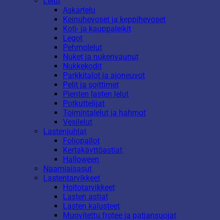
Lelut
Askartelu
Keinuhevoset ja keppihevoset
Koti- ja kauppaleikit
Legot
Pehmolelut
Nuket ja nukenvaunut
Nukkekodit
Parkkitalot ja ajoneuvot
Pelit ja soittimet
Pienten lasten lelut
Potkuttelijat
Toimintalelut ja hahmot
Vesilelut
Lastenjuhlat
Foliopallot
Kertakäyttöastiat
Halloween
Naamiaisasut
Lastentarvikkeet
Hoitotarvikkeet
Lasten astiat
Lasten kalusteet
Muovitettu frotee ja patjansuojat