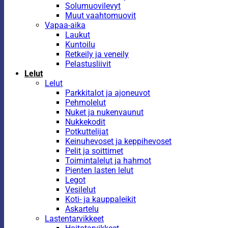
Solumuovilevyt
Muut vaahtomuovit
Vapaa-aika
Laukut
Kuntoilu
Retkeily ja veneily
Pelastusliivit
Lelut
Lelut
Parkkitalot ja ajoneuvot
Pehmolelut
Nuket ja nukenvaunut
Nukkekodit
Potkuttelijat
Keinuhevoset ja keppihevoset
Pelit ja soittimet
Toimintalelut ja hahmot
Pienten lasten lelut
Legot
Vesilelut
Koti- ja kauppaleikit
Askartelu
Lastentarvikkeet