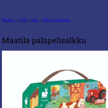
Etusivu
/
Lelut
/
Lelut
/
Pelit ja soittimet
Maatila palapelisalkku