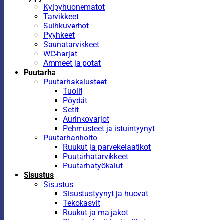
Kylpyhuonematot
Tarvikkeet
Suihkuverhot
Pyyhkeet
Saunatarvikkeet
WC-harjat
Ammeet ja potat
Puutarha
Puutarhakalusteet
Tuolit
Pöydät
Setit
Aurinkovarjot
Pehmusteet ja istuintyynyt
Puutarhanhoito
Ruukut ja parvekelaatikot
Puutarhatarvikkeet
Puutarhatyökalut
Sisustus
Sisustus
Sisustustyynyt ja huovat
Tekokasvit
Ruukut ja maljakot