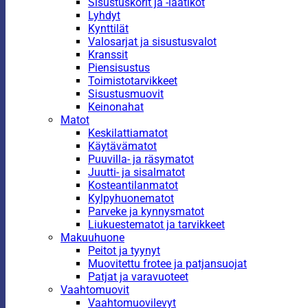
Sisustuskorit ja -laatikot
Lyhdyt
Kynttilät
Valosarjat ja sisustusvalot
Kranssit
Piensisustus
Toimistotarvikkeet
Sisustusmuovit
Keinonahat
Matot
Keskilattiamatot
Käytävämatot
Puuvilla- ja räsymatot
Juutti- ja sisalmatot
Kosteantilanmatot
Kylpyhuonematot
Parveke ja kynnysmatot
Liukuestematot ja tarvikkeet
Makuuhuone
Peitot ja tyynyt
Muovitettu frotee ja patjansuojat
Patjat ja varavuoteet
Vaahtomuovit
Vaahtomuovilevyt