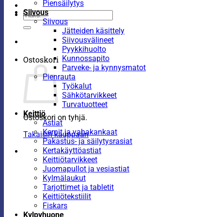
Piensäilytys
Siivous
Etsi:
Siivous
Jätteiden käsittely
Siivousvälineet
Pyykkihuolto
Kunnossapito
Ostoskori
Parveke- ja kynnysmatot
Pienrauta
Työkalut
Sähkötarvikkeet
Turvatuotteet
Keittiö
Ostoskori on tyhjä.
Astiat
Kernit ja vahakankaat
Takaisin kauppaan
Pakastus- ja säilytysrasiat
Kertakäyttöastiat
Keittiötarvikkeet
Juomapullot ja vesiastiat
Kylmälaukut
Tarjottimet ja tabletit
Keittiötekstiilit
Fiskars
Kylpyhuone