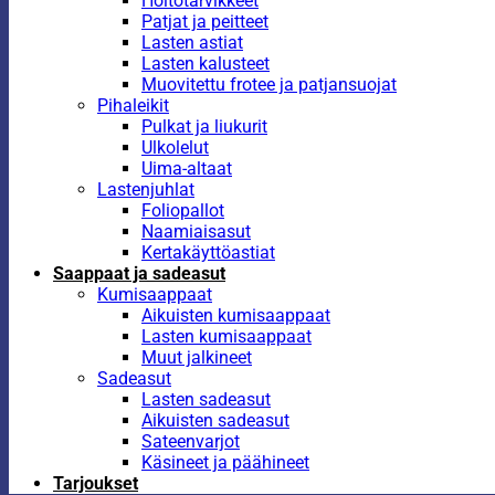
Hoitotarvikkeet
Patjat ja peitteet
Lasten astiat
Lasten kalusteet
Muovitettu frotee ja patjansuojat
Pihaleikit
Pulkat ja liukurit
Ulkolelut
Uima-altaat
Lastenjuhlat
Foliopallot
Naamiaisasut
Kertakäyttöastiat
Saappaat ja sadeasut
Kumisaappaat
Aikuisten kumisaappaat
Lasten kumisaappaat
Muut jalkineet
Sadeasut
Lasten sadeasut
Aikuisten sadeasut
Sateenvarjot
Käsineet ja päähineet
Tarjoukset