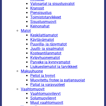
Valosarjat ja sisustusvalot
Kranssit
Piensisustus
Toimistotarvikkeet
Sisustusmuovit
Keinonahat
Matot
Keskilattiamatot
Käytävämatot
Puuvilla- ja räsymatot
Juutti- ja sisalmatot
Kosteantilanmatot
Kylpyhuonematot
Parveke ja kynnysmatot
Liukuestematot ja tarvikkeet
Makuuhuone
Peitot ja tyynyt
Muovitettu frotee ja patjansuojat
Patjat ja varavuoteet
Vaahtomuovit
Vaahtomuovilevyt
Solumuovilevyt
Muut vaahtomuovit