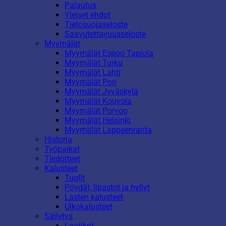
Palautus
Yleiset ehdot
Tietosuojaseloste
Saavutettavuusseloste
Myymälät
Myymälät Espoo Tapiola
Myymälät Turku
Myymälät Lahti
Myymälät Pori
Myymälät Jyväskylä
Myymälät Kouvola
Myymälät Porvoo
Myymälät Helsinki
Myymälät Lappeenranta
Historia
Työpaikat
Tiedotteet
Kalusteet
Tuolit
Pöydät, lipastot ja hyllyt
Lasten kalusteet
Ulkokalusteet
Säilytys
Laatikot