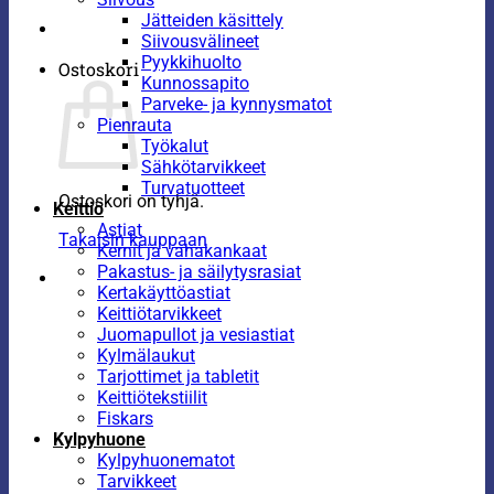
Jätteiden käsittely
Siivousvälineet
Pyykkihuolto
Ostoskori
Kunnossapito
Parveke- ja kynnysmatot
Pienrauta
Työkalut
Sähkötarvikkeet
Turvatuotteet
Ostoskori on tyhjä.
Keittiö
Astiat
Takaisin kauppaan
Kernit ja vahakankaat
Pakastus- ja säilytysrasiat
Kertakäyttöastiat
Keittiötarvikkeet
Juomapullot ja vesiastiat
Kylmälaukut
Tarjottimet ja tabletit
Keittiötekstiilit
Fiskars
Kylpyhuone
Kylpyhuonematot
Tarvikkeet