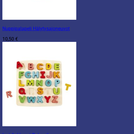
Nuppipalapeli Hälytysajoneuvot
10,50
€