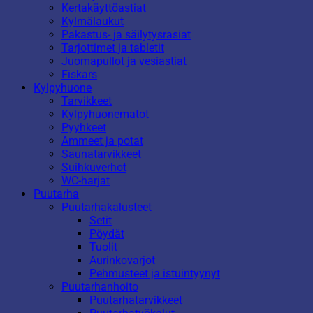
Kertakäyttöastiat
Kylmälaukut
Pakastus- ja säilytysrasiat
Tarjottimet ja tabletit
Juomapullot ja vesiastiat
Fiskars
Kylpyhuone
Tarvikkeet
Kylpyhuonematot
Pyyhkeet
Ammeet ja potat
Saunatarvikkeet
Suihkuverhot
WC-harjat
Puutarha
Puutarhakalusteet
Setit
Pöydät
Tuolit
Aurinkovarjot
Pehmusteet ja istuintyynyt
Puutarhanhoito
Puutarhatarvikkeet