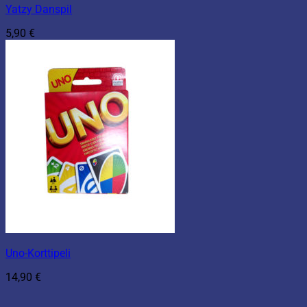
Yatzy Danspil
5,90
€
Uno-Korttipeli
14,90
€