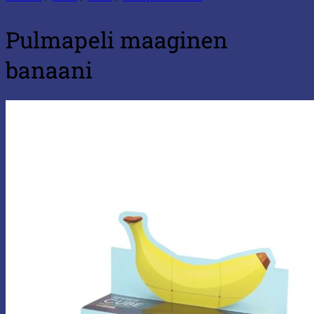
Pulmapeli maaginen
banaani