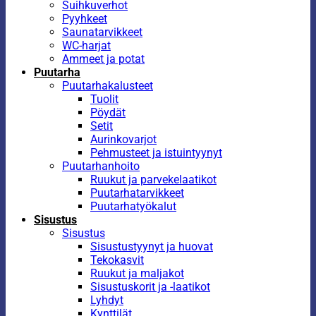
Suihkuverhot
Pyyhkeet
Saunatarvikkeet
WC-harjat
Ammeet ja potat
Puutarha
Puutarhakalusteet
Tuolit
Pöydät
Setit
Aurinkovarjot
Pehmusteet ja istuintyynyt
Puutarhanhoito
Ruukut ja parvekelaatikot
Puutarhatarvikkeet
Puutarhatyökalut
Sisustus
Sisustus
Sisustustyynyt ja huovat
Tekokasvit
Ruukut ja maljakot
Sisustuskorit ja -laatikot
Lyhdyt
Kynttilät