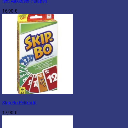
Isot Aakkoset Palapeli
16,90
€
Skip-Bo Pelikortit
17,90
€