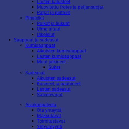
Lasten kalusteet
Muovitettu frotee ja patjansuojat
Patjat ja peitteet
Pihaleikit
Pulkat ja liukurit
Uima-altaat
Ulkolelut
Saappaat ja sadeasut
Kumisaappaat
Aikuisten kumisaappaat
Lasten kumisaappaat
Muut jalkineet
Sukat
Sadeasut
Aikuisten sadeasut
Käsineet ja päähineet
Lasten sadeasut
Sateenvarjot
Asiakaspalvelu
Ota yhteyttä
Maksutavat
Toimitustavat
Yritysmyynti