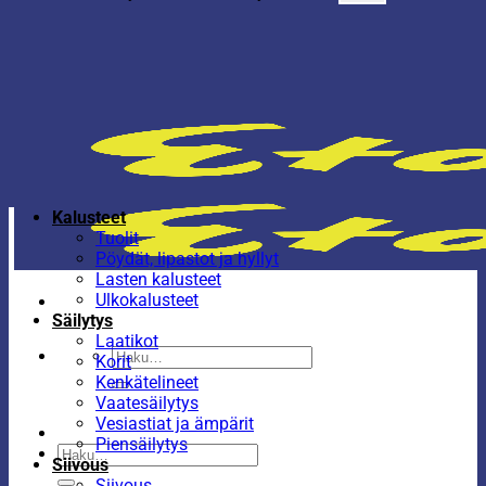
Kalusteet
Tuolit
Pöydät, lipastot ja hyllyt
Lasten kalusteet
Ulkokalusteet
Säilytys
Laatikot
Etsi:
Korit
Kenkätelineet
Vaatesäilytys
Vesiastiat ja ämpärit
Piensäilytys
Etsi:
Siivous
Siivous