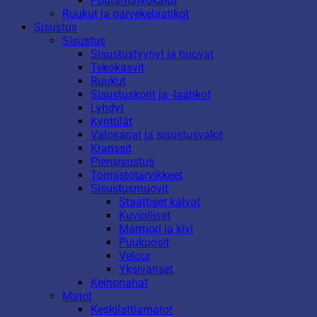
Puutarhatyökalut
Ruukut ja parvekelaatikot
Sisustus
Sisustus
Sisustustyynyt ja huovat
Tekokasvit
Ruukut
Sisustuskorit ja -laatikot
Lyhdyt
Kynttilät
Valosarjat ja sisustusvalot
Kranssit
Piensisustus
Toimistotarvikkeet
Sisustusmuovit
Staattiset kalvot
Kuviolliset
Marmori ja kivi
Puukuosit
Velour
Yksiväriset
Keinonahat
Matot
Keskilattiamatot