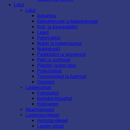
Lelut
Lelut
Askartelu
Keinuhevoset ja keppihevoset
Koti- ja kauppaleikit
Legot
Pehmolelut
Nuket ja nukenvaunut
Nukkekodit
Parkkitalot ja ajoneuvot
Pelit ja soittimet
Pienten lasten lelut
Potkuttelijat
Toimintalelut ja hahmot
Vesilelut
Lastenjuhlat
Foliopallot
Kertakäyttöastiat
Halloween
Naamiaisasut
Lastentarvikkeet
Hoitotarvikkeet
Lasten astiat