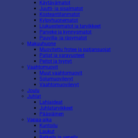
Käytävämatot
Juutti- ja sisalmatot
Kosteantilanmatot
Kylpyhuonematot
Liukuestematot ja tarvikkeet
Parveke ja kynnysmatot
Puuvilla- ja räsymatot
Makuuhuone
Muovitettu frotee ja patjansuojat
Patjat ja varavuoteet
Peitot ja tyynyt
Vaahtomuovit
Muut vaahtomuovit
Solumuovilevyt
Vaahtomuovilevyt
Joulu
Juhlat
Lahjaideat
Juhlatarvikkeet
Pääsiäinen
Vapaa-aika
Kuntoilu
Laukut
Retkeily ja veneily