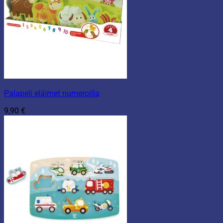
Palapeli eläimet numeroilla
9,90
€