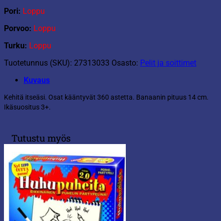
Pori:
Loppu
Porvoo:
Loppu
Turku:
Loppu
Tuotetunnus (SKU):
27313033
Osasto:
Pelit ja soittimet
Kuvaus
Kehitä itseäsi. Osat kääntyvät 360 astetta. Banaanin pituus 14 cm.
Ikäsuositus 3+.
Tutustu myös