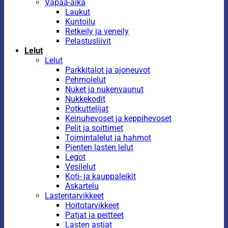
Vapaa-aika
Laukut
Kuntoilu
Retkeily ja veneily
Pelastusliivit
Lelut
Lelut
Parkkitalot ja ajoneuvot
Pehmolelut
Nuket ja nukenvaunut
Nukkekodit
Potkuttelijat
Keinuhevoset ja keppihevoset
Pelit ja soittimet
Toimintalelut ja hahmot
Pienten lasten lelut
Legot
Vesilelut
Koti- ja kauppaleikit
Askartelu
Lastentarvikkeet
Hoitotarvikkeet
Patjat ja peitteet
Lasten astiat