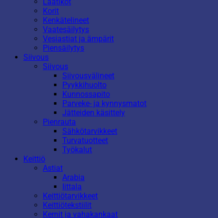
Laatikot
Korit
Kenkätelineet
Vaatesäilytys
Vesiastiat ja ämpärit
Piensäilytys
Siivous
Siivous
Siivousvälineet
Pyykkihuolto
Kunnossapito
Parveke- ja kynnysmatot
Jätteiden käsittely
Pienrauta
Sähkötarvikkeet
Turvatuotteet
Työkalut
Keittiö
Astiat
Arabia
Iittala
Keittiötarvikkeet
Keittiötekstiilit
Kernit ja vahakankaat