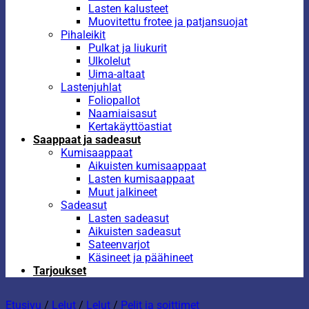
Lasten kalusteet
Muovitettu frotee ja patjansuojat
Pihaleikit
Pulkat ja liukurit
Ulkolelut
Uima-altaat
Lastenjuhlat
Foliopallot
Naamiaisasut
Kertakäyttöastiat
Saappaat ja sadeasut
Kumisaappaat
Aikuisten kumisaappaat
Lasten kumisaappaat
Muut jalkineet
Sadeasut
Lasten sadeasut
Aikuisten sadeasut
Sateenvarjot
Käsineet ja päähineet
Tarjoukset
Etusivu
/
Lelut
/
Lelut
/
Pelit ja soittimet