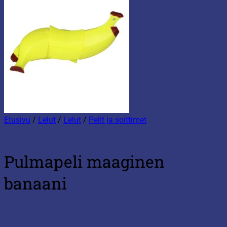
Etusivu
/
Lelut
/
Lelut
/
Pelit ja soittimet
Pulmapeli maaginen
banaani