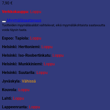
7,90
€
Verkkokauppa:
Loppu
Myymäläsaatavuus
Tuotteiden myymäläsaldot vaihtelevat, eikä myymäläkohtaista saatavuutta
voida täysin taata.
Espoo: Tapiola:
Loppu
Helsinki: Herttoniemi:
Loppu
Helsinki: Iso-Roobertinkatu:
Loppu
Helsinki: Munkkiniemi:
Loppu
Helsinki: Suutarila:
Loppu
Jyväskyla:
Vähissä
Kouvola:
Loppu
Lahti:
Loppu
Lappeenranta:
Loppu