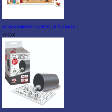
Janod palapelisalkku tanssijat 100 palaa
19,90
€