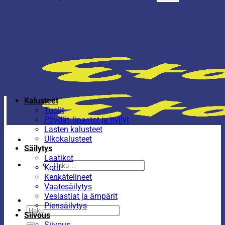
Kalusteet
Tuolit
Pöydät, lipastot ja hyllyt
Lasten kalusteet
Ulkokalusteet
Säilytys
Laatikot
Etsi:
Korit
Kenkätelineet
Vaatesäilytys
Vesiastiat ja ämpärit
Piensäilytys
Etsi:
Siivous
Siivous