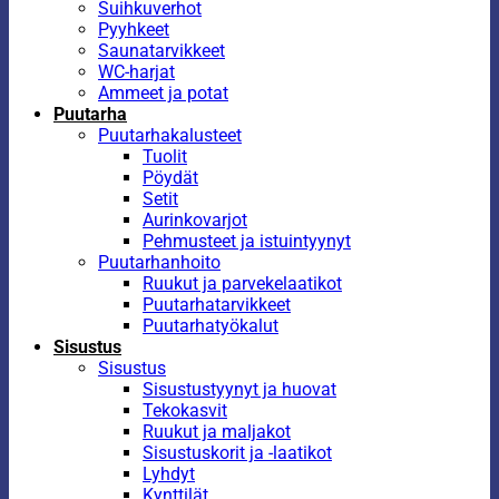
Suihkuverhot
Pyyhkeet
Saunatarvikkeet
WC-harjat
Ammeet ja potat
Puutarha
Puutarhakalusteet
Tuolit
Pöydät
Setit
Aurinkovarjot
Pehmusteet ja istuintyynyt
Puutarhanhoito
Ruukut ja parvekelaatikot
Puutarhatarvikkeet
Puutarhatyökalut
Sisustus
Sisustus
Sisustustyynyt ja huovat
Tekokasvit
Ruukut ja maljakot
Sisustuskorit ja -laatikot
Lyhdyt
Kynttilät