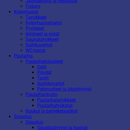
Juomapullot ja vesiastiat
Fiskars
Kylpyhuone
Tarvikkeet
Kylpyhuonematot
Pyyhkeet
Ammeet ja potat
Saunatarvikkeet
Suihkuverhot
WC-harjat
Puutarha
Puutarhakalusteet
Setit
Pöydät
Tuolit
Aurinkovarjot
Pehmusteet ja istuintyynyt
Puutarhanhoito
Puutarhatarvikkeet
Puutarhatyökalut
Ruukut ja parvekelaatikot
Sisustus
Sisustus
Sisustustyynyt ja huovat