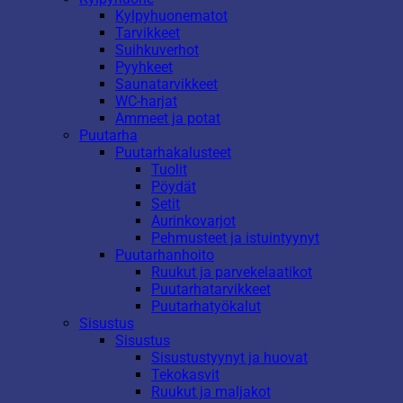
Kylpyhuonematot
Tarvikkeet
Suihkuverhot
Pyyhkeet
Saunatarvikkeet
WC-harjat
Ammeet ja potat
Puutarha
Puutarhakalusteet
Tuolit
Pöydät
Setit
Aurinkovarjot
Pehmusteet ja istuintyynyt
Puutarhanhoito
Ruukut ja parvekelaatikot
Puutarhatarvikkeet
Puutarhatyökalut
Sisustus
Sisustus
Sisustustyynyt ja huovat
Tekokasvit
Ruukut ja maljakot