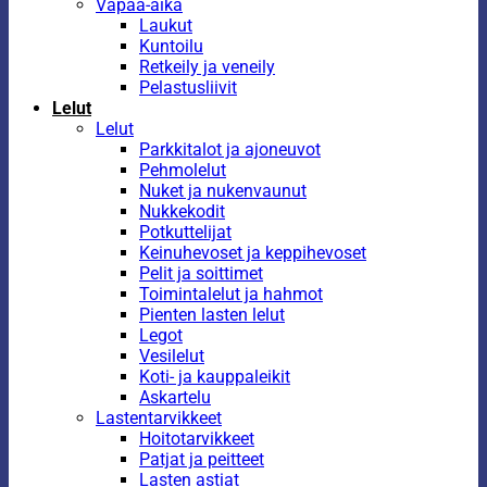
Vapaa-aika
Laukut
Kuntoilu
Retkeily ja veneily
Pelastusliivit
Lelut
Lelut
Parkkitalot ja ajoneuvot
Pehmolelut
Nuket ja nukenvaunut
Nukkekodit
Potkuttelijat
Keinuhevoset ja keppihevoset
Pelit ja soittimet
Toimintalelut ja hahmot
Pienten lasten lelut
Legot
Vesilelut
Koti- ja kauppaleikit
Askartelu
Lastentarvikkeet
Hoitotarvikkeet
Patjat ja peitteet
Lasten astiat