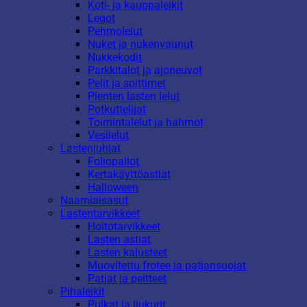
Koti- ja kauppaleikit
Legot
Pehmolelut
Nuket ja nukenvaunut
Nukkekodit
Parkkitalot ja ajoneuvot
Pelit ja soittimet
Pienten lasten lelut
Potkuttelijat
Toimintalelut ja hahmot
Vesilelut
Lastenjuhlat
Foliopallot
Kertakäyttöastiat
Halloween
Naamiaisasut
Lastentarvikkeet
Hoitotarvikkeet
Lasten astiat
Lasten kalusteet
Muovitettu frotee ja patjansuojat
Patjat ja peitteet
Pihaleikit
Pulkat ja liukurit