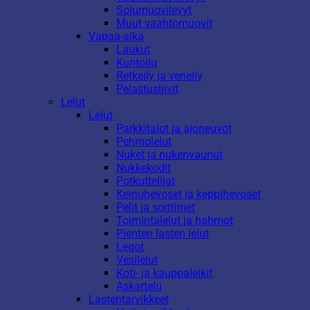
Solumuovilevyt
Muut vaahtomuovit
Vapaa-aika
Laukut
Kuntoilu
Retkeily ja veneily
Pelastusliivit
Lelut
Lelut
Parkkitalot ja ajoneuvot
Pehmolelut
Nuket ja nukenvaunut
Nukkekodit
Potkuttelijat
Keinuhevoset ja keppihevoset
Pelit ja soittimet
Toimintalelut ja hahmot
Pienten lasten lelut
Legot
Vesilelut
Koti- ja kauppaleikit
Askartelu
Lastentarvikkeet