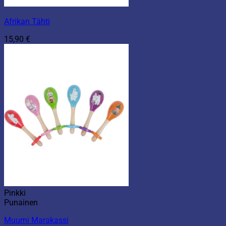
Afrikan Tähti
15,90
€
Pinkki
Punainen
Muumi Marakassi