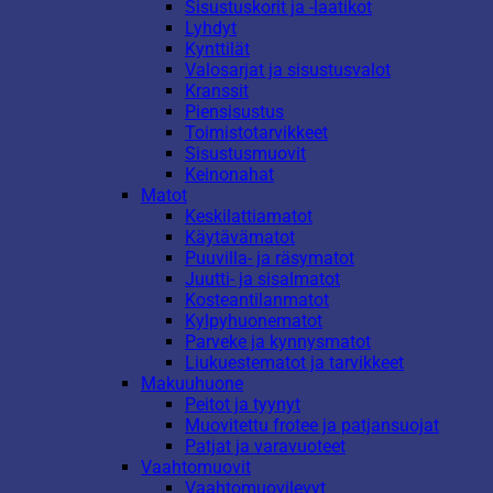
Sisustuskorit ja -laatikot
Lyhdyt
Kynttilät
Valosarjat ja sisustusvalot
Kranssit
Piensisustus
Toimistotarvikkeet
Sisustusmuovit
Keinonahat
Matot
Keskilattiamatot
Käytävämatot
Puuvilla- ja räsymatot
Juutti- ja sisalmatot
Kosteantilanmatot
Kylpyhuonematot
Parveke ja kynnysmatot
Liukuestematot ja tarvikkeet
Makuuhuone
Peitot ja tyynyt
Muovitettu frotee ja patjansuojat
Patjat ja varavuoteet
Vaahtomuovit
Vaahtomuovilevyt