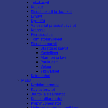
Tekokasvit
Ruukut
Sisustuskorit ja -laatikot
Lyhdyt
Kynttilät
Valosarjat ja sisustusvalot
Kranssit
Piensisustus
Toimistotarvikkeet
Sisustusmuovit
Staattiset kalvot
Kuviolliset
Marmori ja kivi
Puukuosit
Velour
Yksiväriset
Keinonahat
Matot
Keskilattiamatot
Käytävämatot
Juutti- ja sisalmatot
Kosteantilanmatot
Kylpyhuonematot
Liukuestematot ja tarvikkeet