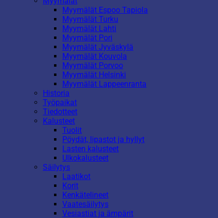
Myymälät
Myymälät Espoo Tapiola
Myymälät Turku
Myymälät Lahti
Myymälät Pori
Myymälät Jyväskylä
Myymälät Kouvola
Myymälät Porvoo
Myymälät Helsinki
Myymälät Lappeenranta
Historia
Työpaikat
Tiedotteet
Kalusteet
Tuolit
Pöydät, lipastot ja hyllyt
Lasten kalusteet
Ulkokalusteet
Säilytys
Laatikot
Korit
Kenkätelineet
Vaatesäilytys
Vesiastiat ja ämpärit