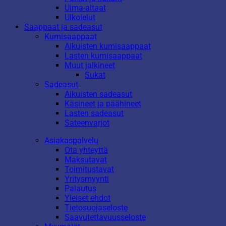
Uima-altaat
Ulkolelut
Saappaat ja sadeasut
Kumisaappaat
Aikuisten kumisaappaat
Lasten kumisaappaat
Muut jalkineet
Sukat
Sadeasut
Aikuisten sadeasut
Käsineet ja päähineet
Lasten sadeasut
Sateenvarjot
Asiakaspalvelu
Ota yhteyttä
Maksutavat
Toimitustavat
Yritysmyynti
Palautus
Yleiset ehdot
Tietosuojaseloste
Saavutettavuusseloste