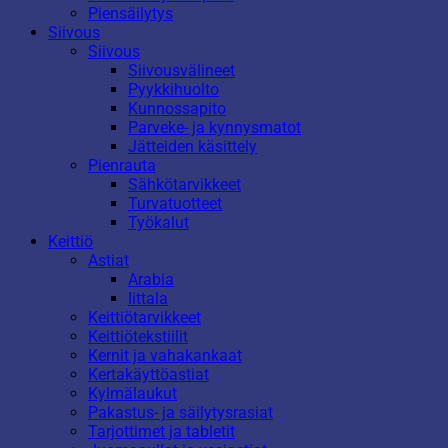
Piensäilytys
Siivous
Siivous
Siivousvälineet
Pyykkihuolto
Kunnossapito
Parveke- ja kynnysmatot
Jätteiden käsittely
Pienrauta
Sähkötarvikkeet
Turvatuotteet
Työkalut
Keittiö
Astiat
Arabia
Iittala
Keittiötarvikkeet
Keittiötekstiilit
Kernit ja vahakankaat
Kertakäyttöastiat
Kylmälaukut
Pakastus- ja säilytysrasiat
Tarjottimet ja tabletit