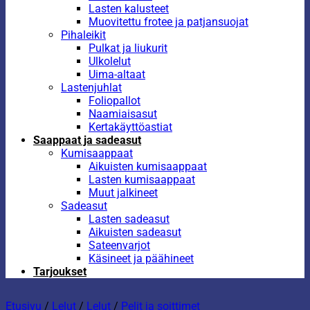
Lasten kalusteet
Muovitettu frotee ja patjansuojat
Pihaleikit
Pulkat ja liukurit
Ulkolelut
Uima-altaat
Lastenjuhlat
Foliopallot
Naamiaisasut
Kertakäyttöastiat
Saappaat ja sadeasut
Kumisaappaat
Aikuisten kumisaappaat
Lasten kumisaappaat
Muut jalkineet
Sadeasut
Lasten sadeasut
Aikuisten sadeasut
Sateenvarjot
Käsineet ja päähineet
Tarjoukset
Etusivu
/
Lelut
/
Lelut
/
Pelit ja soittimet