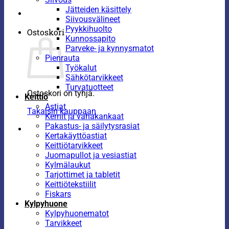
Jätteiden käsittely
Siivousvälineet
Pyykkihuolto
Ostoskori
Kunnossapito
Parveke- ja kynnysmatot
Pienrauta
Työkalut
Sähkötarvikkeet
Turvatuotteet
Ostoskori on tyhjä.
Keittiö
Astiat
Takaisin kauppaan
Kernit ja vahakankaat
Pakastus- ja säilytysrasiat
Kertakäyttöastiat
Keittiötarvikkeet
Juomapullot ja vesiastiat
Kylmälaukut
Tarjottimet ja tabletit
Keittiötekstiilit
Fiskars
Kylpyhuone
Kylpyhuonematot
Tarvikkeet