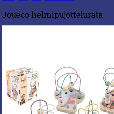
Joueco helmipujottelurata