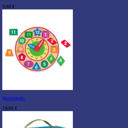
5,90
€
Muotokello
19,90
€