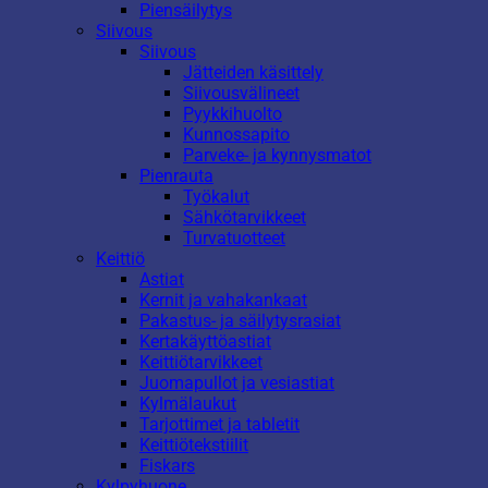
Piensäilytys
Siivous
Siivous
Jätteiden käsittely
Siivousvälineet
Pyykkihuolto
Kunnossapito
Parveke- ja kynnysmatot
Pienrauta
Työkalut
Sähkötarvikkeet
Turvatuotteet
Keittiö
Astiat
Kernit ja vahakankaat
Pakastus- ja säilytysrasiat
Kertakäyttöastiat
Keittiötarvikkeet
Juomapullot ja vesiastiat
Kylmälaukut
Tarjottimet ja tabletit
Keittiötekstiilit
Fiskars
Kylpyhuone