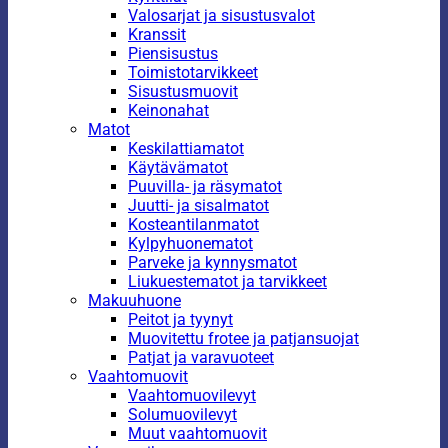
Valosarjat ja sisustusvalot
Kranssit
Piensisustus
Toimistotarvikkeet
Sisustusmuovit
Keinonahat
Matot
Keskilattiamatot
Käytävämatot
Puuvilla- ja räsymatot
Juutti- ja sisalmatot
Kosteantilanmatot
Kylpyhuonematot
Parveke ja kynnysmatot
Liukuestematot ja tarvikkeet
Makuuhuone
Peitot ja tyynyt
Muovitettu frotee ja patjansuojat
Patjat ja varavuoteet
Vaahtomuovit
Vaahtomuovilevyt
Solumuovilevyt
Muut vaahtomuovit