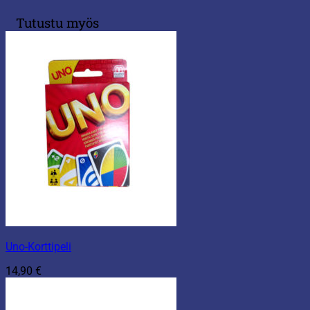
Tutustu myös
Uno-Korttipeli
14,90
€