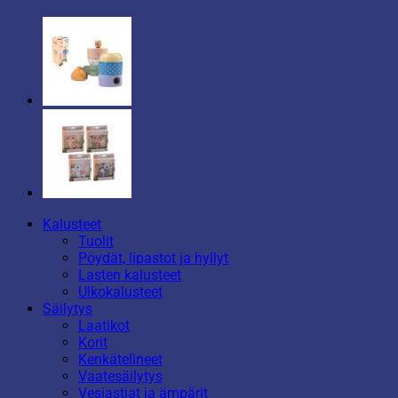
Kalusteet
Tuolit
Pöydät, lipastot ja hyllyt
Lasten kalusteet
Ulkokalusteet
Säilytys
Laatikot
Korit
Kenkätelineet
Vaatesäilytys
Vesiastiat ja ämpärit