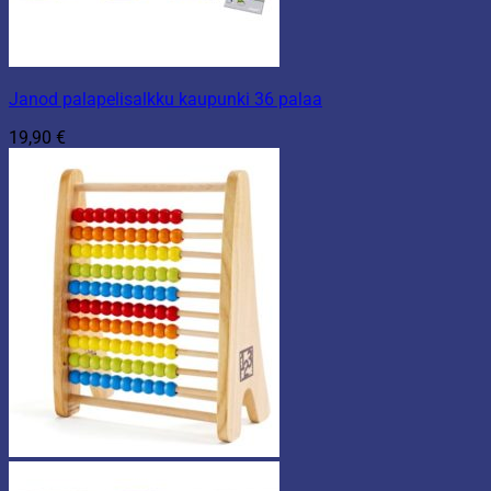
Janod palapelisalkku kaupunki 36 palaa
19,90
€