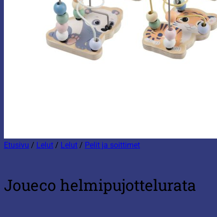
Etusivu
/
Lelut
/
Lelut
/
Pelit ja soittimet
Joueco helmipujottelurata