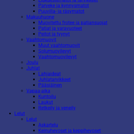
Parveke ja kynnysmatot
Puuvilla- ja räsymatot
Makuuhuone
Muovitettu frotee ja patjansuojat
Patjat ja varavuoteet
Peitot ja tyynyt
Vaahtomuovit
Muut vaahtomuovit
Solumuovilevyt
Vaahtomuovilevyt
Joulu
Juhlat
Lahjaideat
Juhlatarvikkeet
Pääsiäinen
Vapaa-aika
Kuntoilu
Laukut
Retkeily ja veneily
Lelut
Lelut
Askartelu
Keinuhevoset ja keppihevoset